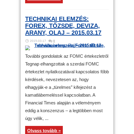
TECHNIKAI ELEMZÉS:
FOREX, TŐZSDE, DEVIZA,
ARANY, OLAJ – 2015.03.17
2015-03-17
0
További gondolatok az FOMC értekezletről
Tegnap elhangzottak a szerdai FOMC
értekezlet nyilatkozatával kapcsolatos főbb
kérdések, nevezetesen az, hogy
elhagyják-e a „türelmes” kifejezést a
kamatlábemeléssel kapcsolatban. A
Financial Times alapján a véleményem
eddig a konszenzus – a legtöbben most
úgy vélik, ...
Olvass tovább »