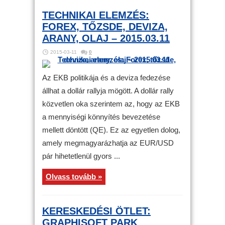
TECHNIKAI ELEMZÉS:
FOREX, TŐZSDE, DEVIZA,
ARANY, OLAJ – 2015.03.11
2015-03-11
0
Az EKB politikája és a deviza fedezése
állhat a dollár rallyja mögött. A dollár rally
közvetlen oka szerintem az, hogy az EKB
a mennyiségi könnyítés bevezetése
mellett döntött (QE). Ez az egyetlen dolog,
amely megmagyarázhatja az EUR/USD
pár hihetetlenül gyors ...
Olvass tovább »
KERESKEDÉSI ÖTLET:
GRAPHISOFT PARK