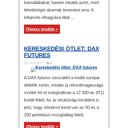
kamatlábakat, hanem inkább azért, mert
lehetőséget akarnak teremteni arra. A
kifejezés elhagyása által ...
Olvass tovább »
KERESKEDÉSI ÖTLET: DAX
FUTURES
2015-03-17
0
A DAX futures visszatért a keddi európai
délelőtt során, miután új rekordmagasságú
szintet ért el marginálisan a 12 200-as (R1)
korlát felett. Az ár struktúrája továbbra is
jelzi, hogy növekvő trend van az 50 és a
200 periódusú mozgóátlag felett.
Olvass tovább »