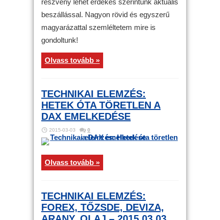
részvény lehet érdekes szerintünk aktuális
beszállással. Nagyon rövid és egyszerű
magyarázattal szemléltetem mire is
gondoltunk!
Olvass tovább »
TECHNIKAI ELEMZÉS:
HETEK ÓTA TÖRETLEN A
DAX EMELKEDÉSE
2015-03-03
0
Olvass tovább »
TECHNIKAI ELEMZÉS:
FOREX, TŐZSDE, DEVIZA,
ARANY, OLAJ – 2015.03.03