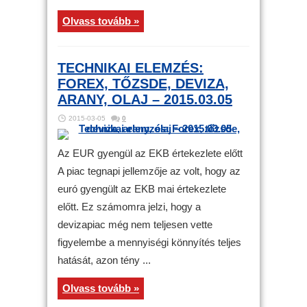
Olvass tovább »
TECHNIKAI ELEMZÉS:
FOREX, TŐZSDE, DEVIZA,
ARANY, OLAJ – 2015.03.05
2015-03-05
0
Az EUR gyengül az EKB értekezlete előtt
A piac tegnapi jellemzője az volt, hogy az
euró gyengült az EKB mai értekezlete
előtt. Ez számomra jelzi, hogy a
devizapiac még nem teljesen vette
figyelembe a mennyiségi könnyítés teljes
hatását, azon tény ...
Olvass tovább »