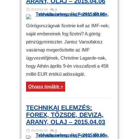
ARANY, OLAJ – 2015.04.06
2015-04-06
0
Görögországnak fizetnie kell az IMF-nek;
saját embereinek fog fizetni? A görög
pénzügyminiszter. Janisz Varoufakisz
vasárnap megerősítette az IMF
ügyvezetőjének, Christine Lagarde-nak,
hogy Athén április 9-én visszafizeti a 458
millió EUR értékű adósságát.
Olvass tovább »
TECHNIKAI ELEMZÉS:
FOREX, TŐZSDE, DEVIZA,
ARANY, OLAJ – 2015.04.03
2015-04-03
0