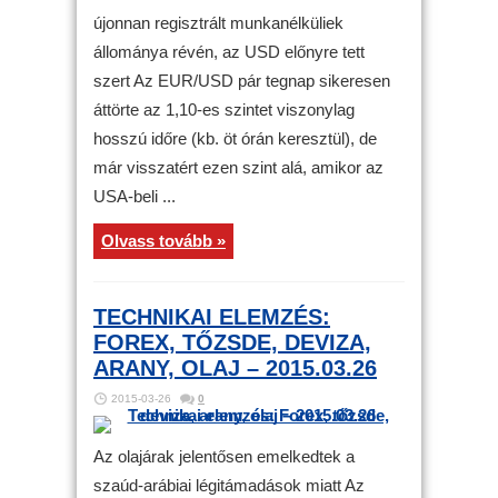
újonnan regisztrált munkanélküliek
állománya révén, az USD előnyre tett
szert Az EUR/USD pár tegnap sikeresen
áttörte az 1,10-es szintet viszonylag
hosszú időre (kb. öt órán keresztül), de
már visszatért ezen szint alá, amikor az
USA-beli ...
Olvass tovább »
TECHNIKAI ELEMZÉS:
FOREX, TŐZSDE, DEVIZA,
ARANY, OLAJ – 2015.03.26
2015-03-26
0
Az olajárak jelentősen emelkedtek a
szaúd-arábiai légitámadások miatt Az