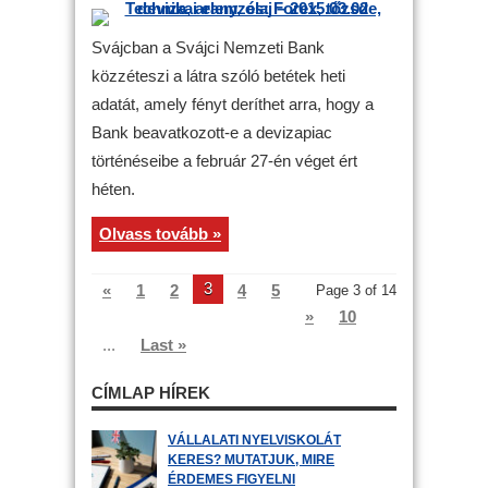
Svájcban a Svájci Nemzeti Bank
közzéteszi a látra szóló betétek heti
adatát, amely fényt deríthet arra, hogy a
Bank beavatkozott-e a devizapiac
történéseibe a február 27-én véget ért
héten.
Olvass tovább »
3
«
1
2
4
5
Page 3 of 14
»
10
...
Last »
CÍMLAP HÍREK
VÁLLALATI NYELVISKOLÁT
KERES? MUTATJUK, MIRE
ÉRDEMES FIGYELNI