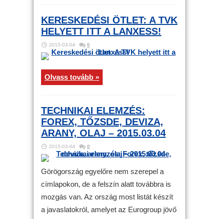
KERESKEDÉSI ÖTLET: A TVK
HELYETT ITT A LANXESS!
2015-03-04
0
Olvass tovább »
TECHNIKAI ELEMZÉS:
FOREX, TŐZSDE, DEVIZA,
ARANY, OLAJ – 2015.03.04
2015-03-04
0
Görögország egyelőre nem szerepel a
címlapokon, de a felszín alatt továbbra is
mozgás van. Az ország most listát készít
a javaslatokról, amelyet az Eurogroup jövő