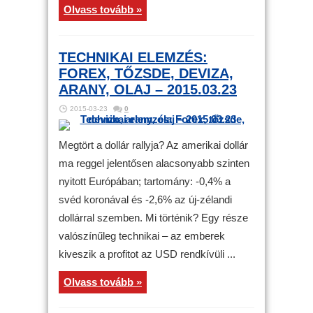
Olvass tovább »
TECHNIKAI ELEMZÉS:
FOREX, TŐZSDE, DEVIZA,
ARANY, OLAJ – 2015.03.23
2015-03-23
0
Megtört a dollár rallyja? Az amerikai dollár
ma reggel jelentősen alacsonyabb szinten
nyitott Európában; tartomány: -0,4% a
svéd koronával és -2,6% az új-zélandi
dollárral szemben. Mi történik? Egy része
valószínűleg technikai – az emberek
kiveszik a profitot az USD rendkívüli ...
Olvass tovább »