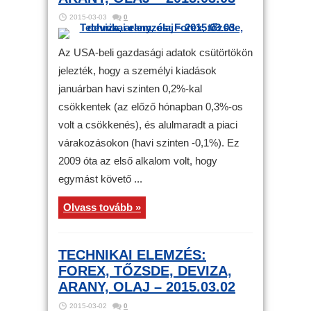
2015-03-03
0
Az USA-beli gazdasági adatok csütörtökön
jelezték, hogy a személyi kiadások
januárban havi szinten 0,2%-kal
csökkentek (az előző hónapban 0,3%-os
volt a csökkenés), és alulmaradt a piaci
várakozásokon (havi szinten -0,1%). Ez
2009 óta az első alkalom volt, hogy
egymást követő ...
Olvass tovább »
TECHNIKAI ELEMZÉS:
FOREX, TŐZSDE, DEVIZA,
ARANY, OLAJ – 2015.03.02
2015-03-02
0