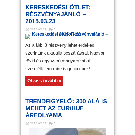
KERESKEDÉSI ÖTLET:
RÉSZVÉNYAJÁNLÓ –
2015.03.23
2015-03-23
0
Az alábbi 3 részvény lehet érdekes
szerintünk aktuális beszállással. Nagyon
rövid és egyszerű magyarázattal
szemléltetem mire is gondoltunk!
Olvass tovább »
TRENDFIGYELŐ: 300 ALÁ IS
MEHET AZ EUR/HUF
ÁRFOLYAMA
2015-03-21
0