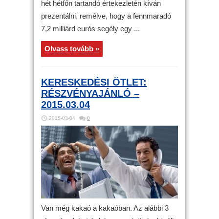
hét hétfőn tartandó értekezletén kíván
prezentálni, remélve, hogy a fennmaradó
7,2 milliárd eurós segély egy ...
Olvass tovább »
KERESKEDÉSI ÖTLET:
RÉSZVÉNYAJÁNLÓ –
2015.03.04
2015-03-04
0
Van még kakaó a kakaóban. Az alábbi 3