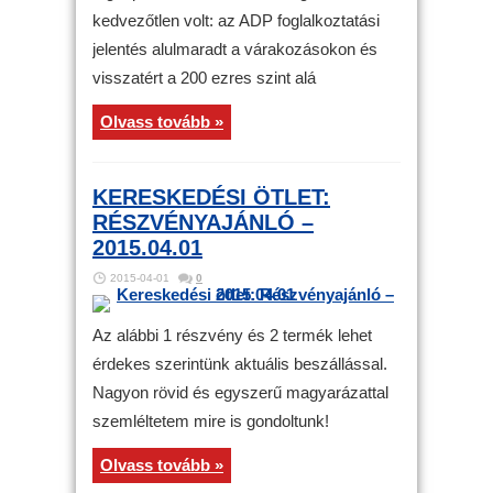
kedvezőtlen volt: az ADP foglalkoztatási
jelentés alulmaradt a várakozásokon és
visszatért a 200 ezres szint alá
Olvass tovább »
KERESKEDÉSI ÖTLET:
RÉSZVÉNYAJÁNLÓ –
2015.04.01
2015-04-01
0
Az alábbi 1 részvény és 2 termék lehet
érdekes szerintünk aktuális beszállással.
Nagyon rövid és egyszerű magyarázattal
szemléltetem mire is gondoltunk!
Olvass tovább »