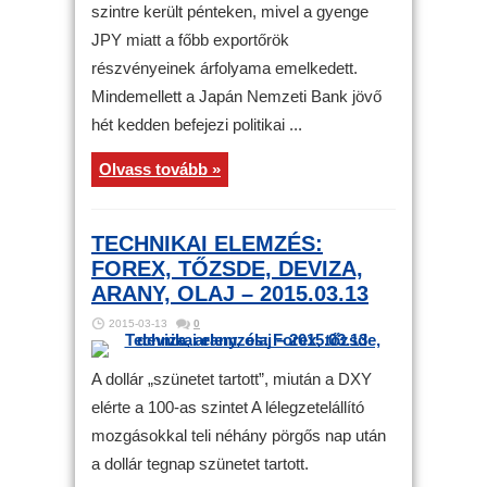
szintre került pénteken, mivel a gyenge
JPY miatt a főbb exportőrök
részvényeinek árfolyama emelkedett.
Mindemellett a Japán Nemzeti Bank jövő
hét kedden befejezi politikai ...
Olvass tovább »
TECHNIKAI ELEMZÉS:
FOREX, TŐZSDE, DEVIZA,
ARANY, OLAJ – 2015.03.13
2015-03-13
0
A dollár „szünetet tartott”, miután a DXY
elérte a 100-as szintet A lélegzetelállító
mozgásokkal teli néhány pörgős nap után
a dollár tegnap szünetet tartott.