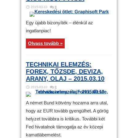
2015-03-10
0
Egy újabb bizonyíték – élénkül az
ingatlanpiac!
Olvass tovább »
TECHNIKAI ELEMZÉS:
FOREX, TŐZSDE, DEVIZA,
ARANY, OLAJ – 2015.03.10
2015-03-10
0
A német Bund kötvény hozama arra utal,
hogy az EUR tovább gyengülhet. A görög
helyzet továbbra is kritikus. További két
Fed hivatalnok támogatja az év közepi
kamatlábemelést.