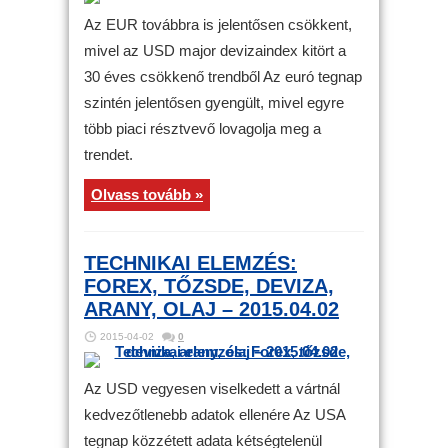
Az EUR továbbra is jelentősen csökkent,
mivel az USD major devizaindex kitört a
30 éves csökkenő trendből Az euró tegnap
szintén jelentősen gyengült, mivel egyre
több piaci résztvevő lovagolja meg a
trendet.
Olvass tovább »
TECHNIKAI ELEMZÉS:
FOREX, TŐZSDE, DEVIZA,
ARANY, OLAJ – 2015.04.02
2015-04-02
0
Az USD vegyesen viselkedett a vártnál
kedvezőtlenebb adatok ellenére Az USA
tegnap közzétett adata kétségtelenül