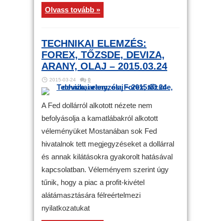
Olvass tovább »
TECHNIKAI ELEMZÉS:
FOREX, TŐZSDE, DEVIZA,
ARANY, OLAJ – 2015.03.24
2015-03-24
0
A Fed dollárról alkotott nézete nem
befolyásolja a kamatlábakról alkotott
véleményüket Mostanában sok Fed
hivatalnok tett megjegyzéseket a dollárral
és annak kilátásokra gyakorolt hatásával
kapcsolatban. Véleményem szerint úgy
tűnik, hogy a piac a profit-kivétel
alátámasztására félreértelmezi
nyilatkozatukat