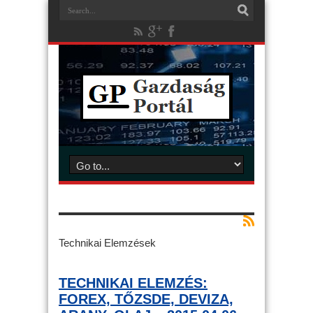
Technikai Elemzések
TECHNIKAI ELEMZÉS:
FOREX, TŐZSDE, DEVIZA,