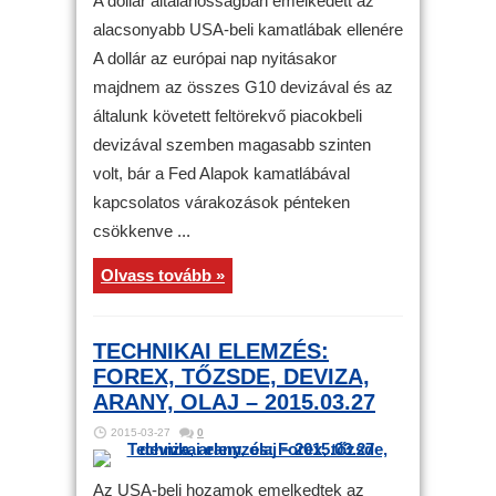
A dollár általánosságban emelkedett az
alacsonyabb USA-beli kamatlábak ellenére
A dollár az európai nap nyitásakor
majdnem az összes G10 devizával és az
általunk követett feltörekvő piacokbeli
devizával szemben magasabb szinten
volt, bár a Fed Alapok kamatlábával
kapcsolatos várakozások pénteken
csökkenve ...
Olvass tovább »
TECHNIKAI ELEMZÉS:
FOREX, TŐZSDE, DEVIZA,
ARANY, OLAJ – 2015.03.27
2015-03-27
0
Az USA-beli hozamok emelkedtek az