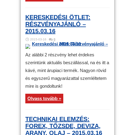
KERESKEDÉSI ÖTLET:
RÉSZVÉNYAJÁNLÓ –
2015.03.16
2015-03-16
0
Az alábbi 2 részvény lehet érdekes
szerintünk aktuális beszállással, na és itt a
kávé, mint árupiaci termék. Nagyon rövid
és egyszerű magyarázattal szemléltetem
mire is gondoltunk!
Olvass tovább »
TECHNIKAI ELEMZÉS:
FOREX, TŐZSDE, DEVIZA,
ARANY, OLAJ – 2015.03.16