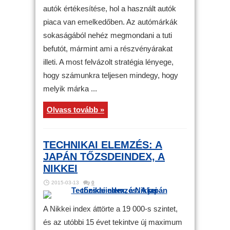
autók értékesítése, hol a használt autók
piaca van emelkedőben. Az autómárkák
sokaságából nehéz megmondani a tuti
befutót, mármint ami a részvényárakat
illeti. A most felvázolt stratégia lényege,
hogy számunkra teljesen mindegy, hogy
melyik márka ...
Olvass tovább »
TECHNIKAI ELEMZÉS: A
JAPÁN TŐZSDEINDEX, A
NIKKEI
2015-03-13
0
A Nikkei index áttörte a 19 000-s szintet,
és az utóbbi 15 évet tekintve új maximum