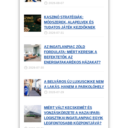
2026-08-07
KASZINÓ STRATÉGIÁK:
MÓDSZEREK, ALAPELVEK ÉS
TUDATOS JÁTÉK KEZDŐKNEK
2026-07-31
AZ INGATLANPIAC ZÖLD
FORDULATA: MIÉRT KERESIK A
BEFEKTETŐK AZ
ENERGIATAKARÉKOS HÁZAKAT?
2026-07-30
A BELVÁROS ÚJ LUXUSCIKKE NEM
A LAKÁS, HANEM A PARKOLÓHELY
2026-07-29
MIÉRT VÁLT KECSKEMÉT ÉS
VONZÁSKÖRZETE A HAZAI IPARI-
LOGISZTIKAI INGATLANPIAC EGYIK
LEGFONTOSABB KÖZPONTJÁVÁ?