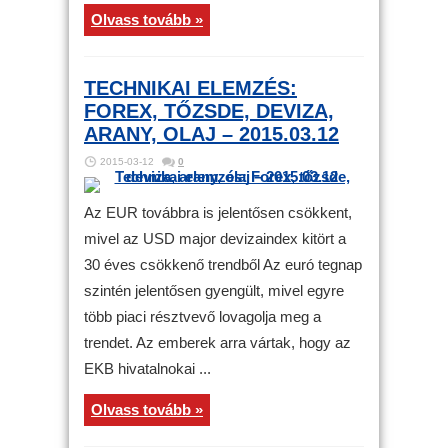
Olvass tovább »
TECHNIKAI ELEMZÉS:
FOREX, TŐZSDE, DEVIZA,
ARANY, OLAJ – 2015.03.12
2015-03-12
0
Az EUR továbbra is jelentősen csökkent,
mivel az USD major devizaindex kitört a
30 éves csökkenő trendből Az euró tegnap
szintén jelentősen gyengült, mivel egyre
több piaci résztvevő lovagolja meg a
trendet. Az emberek arra vártak, hogy az
EKB hivatalnokai ...
Olvass tovább »