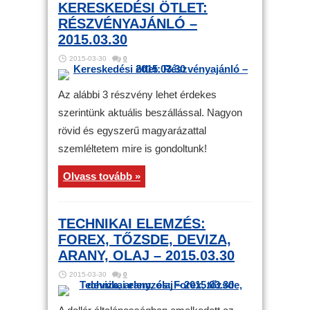
KERESKEDÉSI ÖTLET:
RÉSZVÉNYAJÁNLÓ –
2015.03.30
2015-03-30
0
Az alábbi 3 részvény lehet érdekes
szerintünk aktuális beszállással. Nagyon
rövid és egyszerű magyarázattal
szemléltetem mire is gondoltunk!
Olvass tovább »
TECHNIKAI ELEMZÉS:
FOREX, TŐZSDE, DEVIZA,
ARANY, OLAJ – 2015.03.30
2015-03-30
0