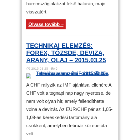
háromszög alakzat felső határán, majd
visszatért.
Olvass tovább »
TECHNIKAI ELEMZÉS:
FOREX, TŐZSDE, DEVIZA,
ARANY, OLAJ – 2015.03.25
2015-03-25
0
A CHF rallyzik az IMF ajánlásai ellenére A
CHF volt a tegnapi nap nagy nyertese, de
nem volt olyan hír, amely fellendíthette
volna a devizát. Az EUR/CHF pár az 1,05-
1,08-as kereskedési tartomány alá
csökkent, amelyben február közepe óta
volt.