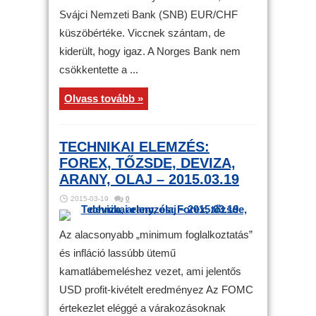
Svájci Nemzeti Bank (SNB) EUR/CHF
küszöbértéke. Viccnek szántam, de
kiderült, hogy igaz. A Norges Bank nem
csökkentette a ...
Olvass tovább »
TECHNIKAI ELEMZÉS:
FOREX, TŐZSDE, DEVIZA,
ARANY, OLAJ – 2015.03.19
2015-03-19
0
Az alacsonyabb „minimum foglalkoztatás”
és infláció lassúbb ütemű
kamatlábemeléshez vezet, ami jelentős
USD profit-kivételt eredményez Az FOMC
értekezlet eléggé a várakozásoknak