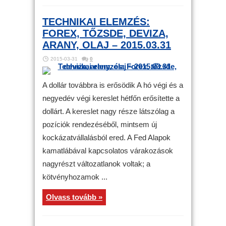
TECHNIKAI ELEMZÉS:
FOREX, TŐZSDE, DEVIZA,
ARANY, OLAJ – 2015.03.31
2015-03-31
0
A dollár továbbra is erősödik A hó végi és a
negyedév végi kereslet hétfőn erősítette a
dollárt. A kereslet nagy része látszólag a
pozíciók rendezéséből, mintsem új
kockázatvállalásból ered. A Fed Alapok
kamatlábával kapcsolatos várakozások
nagyrészt változatlanok voltak; a
kötvényhozamok ...
Olvass tovább »