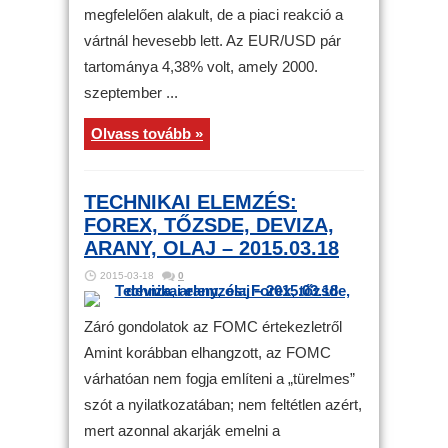
megfelelően alakult, de a piaci reakció a
vártnál hevesebb lett. Az EUR/USD pár
tartománya 4,38% volt, amely 2000.
szeptember ...
Olvass tovább »
TECHNIKAI ELEMZÉS:
FOREX, TŐZSDE, DEVIZA,
ARANY, OLAJ – 2015.03.18
2015-03-18
0
Záró gondolatok az FOMC értekezletről
Amint korábban elhangzott, az FOMC
várhatóan nem fogja említeni a „türelmes”
szót a nyilatkozatában; nem feltétlen azért,
mert azonnal akarják emelni a