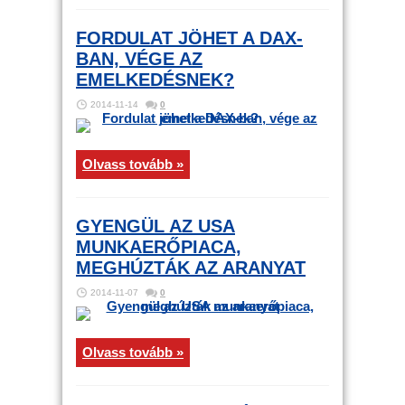
FORDULAT JÖHET A DAX-
BAN, VÉGE AZ
EMELKEDÉSNEK?
2014-11-14
0
Olvass tovább »
GYENGÜL AZ USA
MUNKAERŐPIACA,
MEGHÚZTÁK AZ ARANYAT
2014-11-07
0
Olvass tovább »