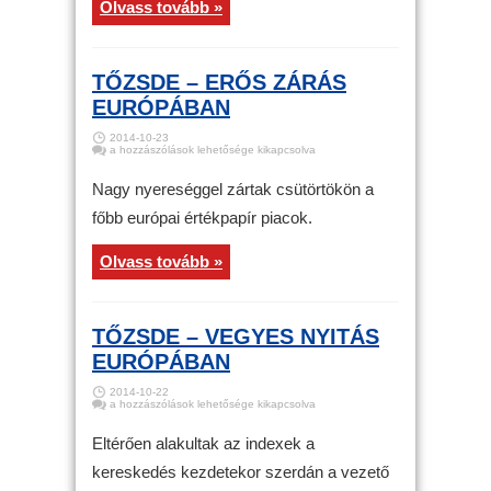
Olvass tovább »
TŐZSDE – ERŐS ZÁRÁS
EURÓPÁBAN
2014-10-23
Tőzsde
a hozzászólások lehetősége kikapcsolva
–
Erős
zárás
Nagy nyereséggel zártak csütörtökön a
Európában
bejegyzéshez
főbb európai értékpapír piacok.
Olvass tovább »
TŐZSDE – VEGYES NYITÁS
EURÓPÁBAN
2014-10-22
Tőzsde
a hozzászólások lehetősége kikapcsolva
–
Vegyes
nyitás
Eltérően alakultak az indexek a
Európában
bejegyzéshez
kereskedés kezdetekor szerdán a vezető