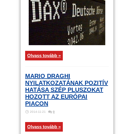
Olvass tovább »
MARIO DRAGHI
NYILATKOZATÁNAK POZITÍV
HATÁSA SZÉP PLUSZOKAT
HOZOTT AZ EURÓPAI
PIACON
2014-11-21
0
Olvass tovább »