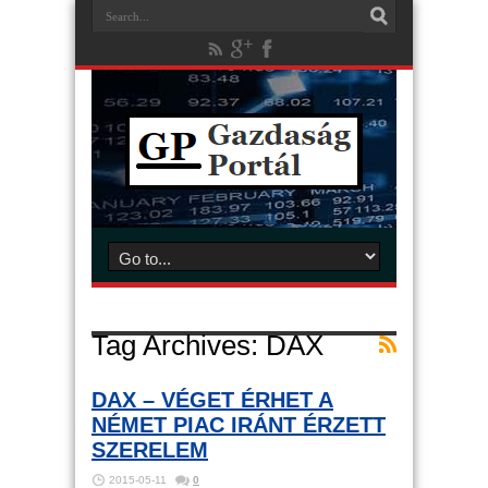
Tag Archives:
DAX
DAX – VÉGET ÉRHET A
NÉMET PIAC IRÁNT ÉRZETT
SZERELEM
2015-05-11
0