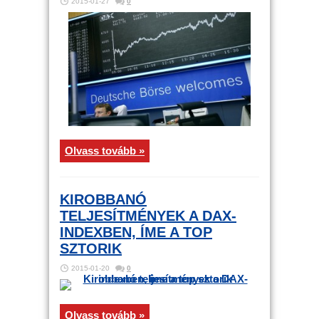
2015-01-27
0
Olvass tovább »
KIROBBANÓ
TELJESÍTMÉNYEK A DAX-
INDEXBEN, ÍME A TOP
SZTORIK
2015-01-20
0
Olvass tovább »