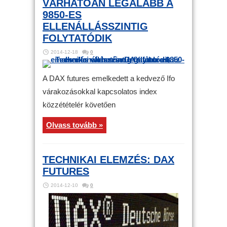
VÁRHATÓAN LEGALÁBB A
9850-ES
ELLENÁLLÁSSZINTIG
FOLYTATÓDIK
2014-12-18
0
A DAX futures emelkedett a kedvező Ifo
várakozásokkal kapcsolatos index
közzétételér követően
Olvass tovább »
TECHNIKAI ELEMZÉS: DAX
FUTURES
2014-12-10
0