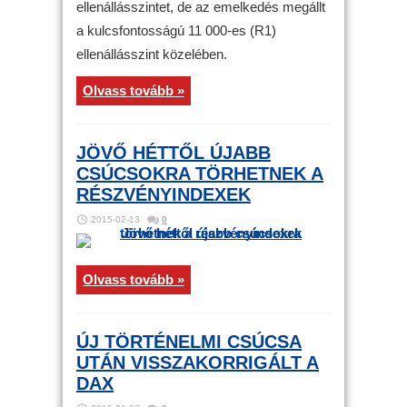
ellenállásszintet, de az emelkedés megállt
a kulcsfontosságú 11 000-es (R1)
ellenállásszint közelében.
Olvass tovább »
JÖVŐ HÉTTŐL ÚJABB
CSÚCSOKRA TÖRHETNEK A
RÉSZVÉNYINDEXEK
2015-02-13
0
Olvass tovább »
ÚJ TÖRTÉNELMI CSÚCSA
UTÁN VISSZAKORRIGÁLT A
DAX