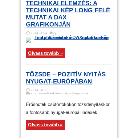
TECHNIKAI ELEMZÉS: A
TECHNIKAI KÉP LONG FELÉ
MUTAT A DAX
GRAFIKONJÁN
2014-11-04
0
Olvass tovább »
TŐZSDE – POZITÍV NYITÁS
NYUGAT-EURÓPÁBAN
2014-10-30
Tőzsde
a hozzászólások lehetősége kikapcsolva
–
Pozitív
nyitás
Erősödtek csütörtökökön tőzsdenyitáskor
Nyugat-
Európában
a fontosabb nyugat-európai indexek.
bejegyzéshez
Olvass tovább »