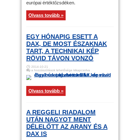
európai értéktőzsdéken.
Olvass tovább »
EGY HÓNAPIG ESETT A
DAX, DE MOST ÉSZAKNAK
TART, A TECHNIKAI KÉP
RÖVID TÁVON VONZÓ
2014-10-21
Egy
a hozzászólások lehetősége kikapcsolva
hónapig
esett
a
DAX,
de
Olvass tovább »
most
északnak
tart,
A
technikai
kép
A REGGELI RIADALOM
rövid
távon
UTÁN NAGYOT MENT
vonzó
bejegyzéshez
DÉLELŐTT AZ ARANY ÉS A
DAX IS