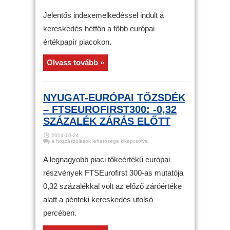
–
Erőteljes
indexemelkedés
Jelentős indexemelkedéssel indult a
Európában
bejegyzéshez
kereskedés hétfőn a főbb európai
értékpapír piacokon.
Olvass tovább »
NYUGAT-EURÓPAI TŐZSDÉK
– FTSEUROFIRST300: -0,32
SZÁZALÉK ZÁRÁS ELŐTT
2014-10-24
Nyugat-
a hozzászólások lehetősége kikapcsolva
európai
tőzsdék
–
A legnagyobb piaci tőkeértékű európai
FTSEurofirst300:
-0,32
részvények FTSEurofirst 300-as mutatója
százalék
zárás
0,32 százalékkal volt az előző záróértéke
előtt
bejegyzéshez
alatt a pénteki kereskedés utolsó
percében.