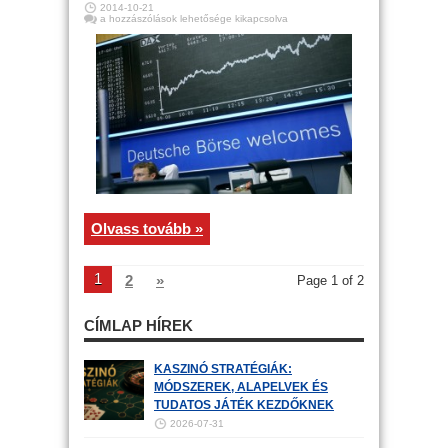
2014-10-21
A
a hozzászólások lehetősége kikapcsolva
reggeli
riadalom
után
nagyot
ment
délelőtt
az
arany
és
a
DAX
is
bejegyzéshez
Olvass tovább »
1
2
»
Page 1 of 2
CÍMLAP HÍREK
KASZINÓ STRATÉGIÁK:
MÓDSZEREK, ALAPELVEK ÉS
TUDATOS JÁTÉK KEZDŐKNEK
2026-07-31