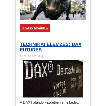
Olvass tovább »
TECHNIKAI ELEMZÉS: DAX
FUTURES
2015-02-23
0
A DAX határidő kezdetben emelkedett