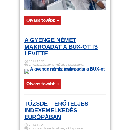
Olvass tovább »
A GYENGE NÉMET
MAKROADAT A BUX-OT IS
LEVITTE
2014-10-27
A
a hozzászólások lehetősége kikapcsolva
gyenge
német
makroadat
a
BUX-
Olvass tovább »
ot
is
levitte
bejegyzéshez
TŐZSDE – ERŐTELJES
INDEXEMELKEDÉS
EURÓPÁBAN
2014-10-27
Tőzsde
a hozzászólások lehetősége kikapcsolva