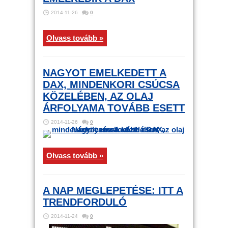
2014-11-26
0
Olvass tovább »
NAGYOT EMELKEDETT A
DAX, MINDENKORI CSÚCSA
KÖZELÉBEN, AZ OLAJ
ÁRFOLYAMA TOVÁBB ESETT
2014-11-26
0
Olvass tovább »
A NAP MEGLEPETÉSE: ITT A
TRENDFORDULÓ
2014-11-24
0