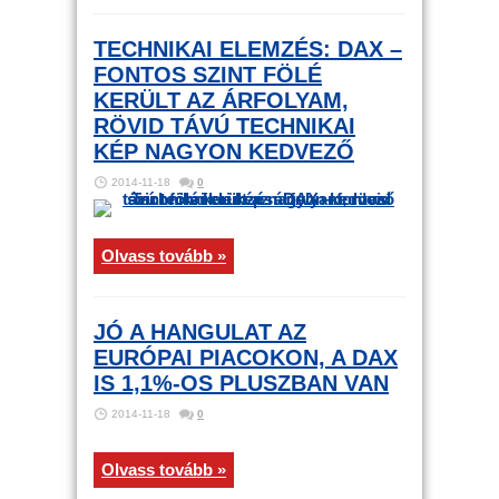
TECHNIKAI ELEMZÉS: DAX –
FONTOS SZINT FÖLÉ
KERÜLT AZ ÁRFOLYAM,
RÖVID TÁVÚ TECHNIKAI
KÉP NAGYON KEDVEZŐ
2014-11-18
0
Olvass tovább »
JÓ A HANGULAT AZ
EURÓPAI PIACOKON, A DAX
IS 1,1%-OS PLUSZBAN VAN
2014-11-18
0
Olvass tovább »