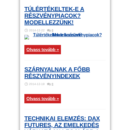
TÚLÉRTÉKELTEK-E A
RÉSZVÉNYPIACOK?
MODELLEZZÜNK!
2014-12-22
0
Olvass tovább »
SZÁRNYALNAK A FŐBB
RÉSZVÉNYINDEXEK
2014-12-19
0
Olvass tovább »
TECHNIKAI ELEMZÉS: DAX
FUTURES, AZ EMELKEDÉS