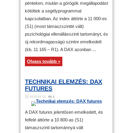
pénteken, miután a görögök megállapodást
kötöttek a segélyprogrammal
kapcsolatban. Az index áttörte a 11 000-es
(S1) (most támaszszintté vált)
pszichológiai ellenállásszinti tartományt, és
új rekordmagasságú szintre emelkedett
(kb. 11 165 – R1). A DAX azonban ...
Olvass tovább »
TECHNIKAI ELEMZÉS: DAX
FUTURES
2015-02-13
0
A DAX futures jelentősen emelkedett, és
felfelé áttörte a 10 800-as (S1)
támaszszinti tartománnyá vált