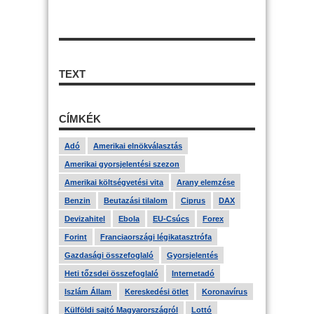
TEXT
CÍMKÉK
Adó
Amerikai elnökválasztás
Amerikai gyorsjelentési szezon
Amerikai költségvetési vita
Arany elemzése
Benzin
Beutazási tilalom
Ciprus
DAX
Devizahitel
Ebola
EU-Csúcs
Forex
Forint
Franciaországi légikatasztrófa
Gazdasági összefoglaló
Gyorsjelentés
Heti tőzsdei összefoglaló
Internetadó
Iszlám Állam
Kereskedési ötlet
Koronavírus
Külföldi sajtó Magyarországról
Lottó