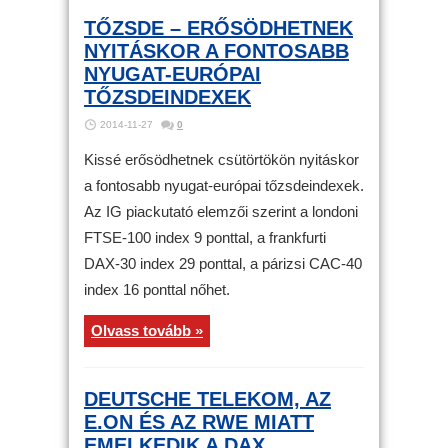
TŐZSDE – ERŐSÖDHETNEK
NYITÁSKOR A FONTOSABB
NYUGAT-EURÓPAI
TŐZSDEINDEXEK
2014-11-27
0
Kissé erősödhetnek csütörtökön nyitáskor
a fontosabb nyugat-európai tőzsdeindexek.
Az IG piackutató elemzői szerint a londoni
FTSE-100 index 9 ponttal, a frankfurti
DAX-30 index 29 ponttal, a párizsi CAC-40
index 16 ponttal nőhet.
Olvass tovább »
DEUTSCHE TELEKOM, AZ
E.ON ÉS AZ RWE MIATT
EMELKEDIK A DAX