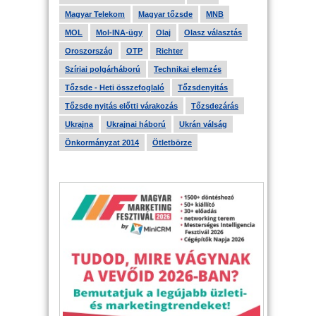
Magyar Telekom
Magyar tőzsde
MNB
MOL
Mol-INA-ügy
Olaj
Olasz választás
Oroszország
OTP
Richter
Szíriai polgárháború
Technikai elemzés
Tőzsde - Heti összefoglaló
Tőzsdenyitás
Tőzsde nyitás előtti várakozás
Tőzsdezárás
Ukrajna
Ukrajnai háború
Ukrán válság
Önkormányzat 2014
Ötletbörze