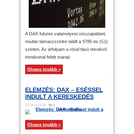
A DAX futures valamelyest visszapattant,
miután támaszszintre talált a 9785-ös (S1)
szinten. Az árfolyam a rövid távú növekvő
trendvonal felett marad
Olvass tovább »
ELEMZÉS: DAX – ESÉSSEL
INDULT A KERESKEDÉS
2014-12-09
0
Olvass tovább »