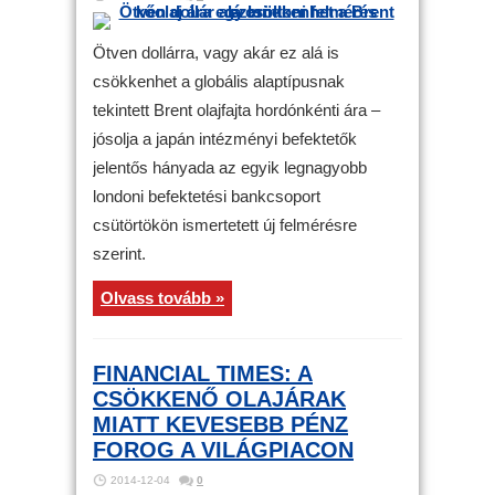
Ötven dollárra, vagy akár ez alá is
csökkenhet a globális alaptípusnak
tekintett Brent olajfajta hordónkénti ára –
jósolja a japán intézményi befektetők
jelentős hányada az egyik legnagyobb
londoni befektetési bankcsoport
csütörtökön ismertetett új felmérésre
szerint.
Olvass tovább »
FINANCIAL TIMES: A
CSÖKKENŐ OLAJÁRAK
MIATT KEVESEBB PÉNZ
FOROG A VILÁGPIACON
2014-12-04
0