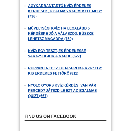
AGYKARBANTARTÓ KVÍZ: ÉRDEKES
KÉRDÉSEK, IZGALMAS NAP, MI KELL MÉG?
(736)
MŰVELTSÉGI KVÍZ: HA LEGALÁBB 5
KÉRDÉSRE JÓ A VÁLASZOD, BÜSZKE
LEHETSZ MAGADRA (759)
KVÍZ: EGY TESZT, ÉS ÉRDEKESSÉ
VARÁZSOLJUK A NAPOD (627)
ROPPANT NEHÉZ TUDÁSPRÓBA KVÍZ: EGY
KIS ÉRDEKES FEJTÖRŐ (811)
NYOLC GYORS KVÍZ KÉRDÉS: VAN PÁR
PERCED? JÁTSZD LE EZT AZ IZGALMAS
QUIZT (667)
FIND US ON FACEBOOK