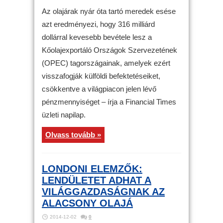
Az olajárak nyár óta tartó meredek esése
azt eredményezi, hogy 316 milliárd
dollárral kevesebb bevétele lesz a
Kőolajexportáló Országok Szervezetének
(OPEC) tagországainak, amelyek ezért
visszafogják külföldi befektetéseiket,
csökkentve a világpiacon jelen lévő
pénzmennyiséget – írja a Financial Times
üzleti napilap.
Olvass tovább »
LONDONI ELEMZŐK:
LENDÜLETET ADHAT A
VILÁGGAZDASÁGNAK AZ
ALACSONY OLAJÁ
2014-12-02
0