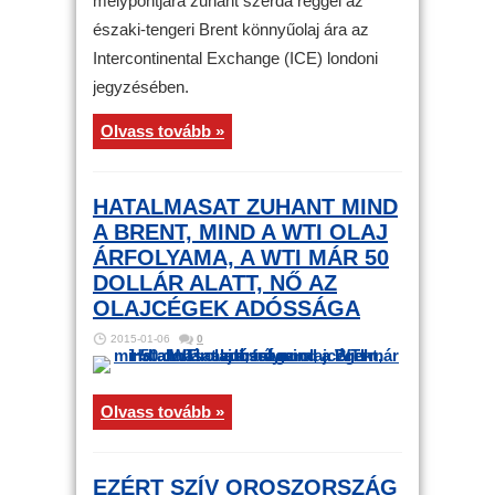
mélypontjára zuhant szerda reggel az
északi-tengeri Brent könnyűolaj ára az
Intercontinental Exchange (ICE) londoni
jegyzésében.
Olvass tovább »
HATALMASAT ZUHANT MIND
A BRENT, MIND A WTI OLAJ
ÁRFOLYAMA, A WTI MÁR 50
DOLLÁR ALATT, NŐ AZ
OLAJCÉGEK ADÓSSÁGA
2015-01-06
0
Olvass tovább »
EZÉRT SZÍV OROSZORSZÁG