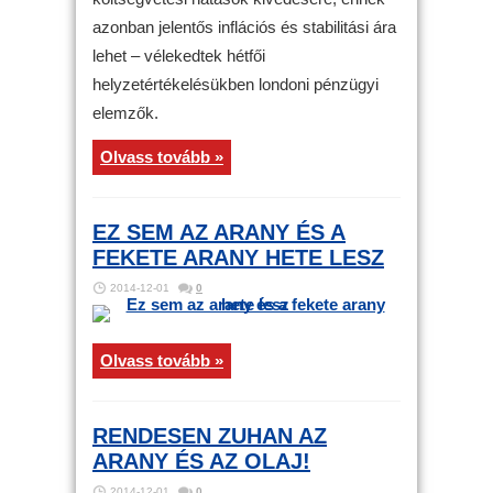
azonban jelentős inflációs és stabilitási ára
lehet – vélekedtek hétfői
helyzetértékelésükben londoni pénzügyi
elemzők.
Olvass tovább »
EZ SEM AZ ARANY ÉS A
FEKETE ARANY HETE LESZ
2014-12-01
0
Olvass tovább »
RENDESEN ZUHAN AZ
ARANY ÉS AZ OLAJ!
2014-12-01
0