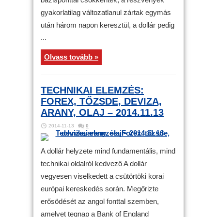
gyakorlatilag változatlanul zártak egymás
után három napon keresztül, a dollár pedig
...
Olvass tovább »
TECHNIKAI ELEMZÉS:
FOREX, TŐZSDE, DEVIZA,
ARANY, OLAJ – 2014.11.13
2014-11-13
0
A dollár helyzete mind fundamentális, mind
technikai oldalról kedvező A dollár
vegyesen viselkedett a csütörtöki korai
európai kereskedés során. Megőrizte
erősödését az angol fonttal szemben,
amelyet tegnap a Bank of England