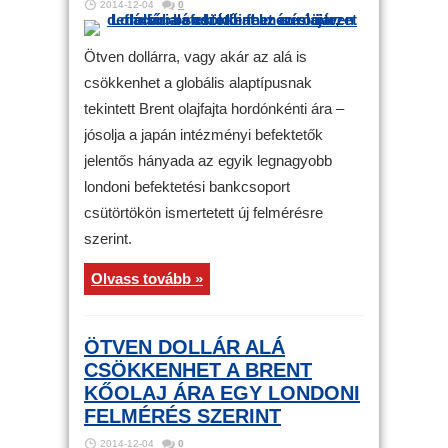
2014-12-04
0
Ötven dollárra, vagy akár az alá is
csökkenhet a globális alaptípusnak
tekintett Brent olajfajta hordónkénti ára –
jósolja a japán intézményi befektetők
jelentős hányada az egyik legnagyobb
londoni befektetési bankcsoport
csütörtökön ismertetett új felmérésre
szerint.
Olvass tovább »
ÖTVEN DOLLÁR ALÁ
CSÖKKENHET A BRENT
KŐOLAJ ÁRA EGY LONDONI
FELMÉRÉS SZERINT
2014-12-04
0