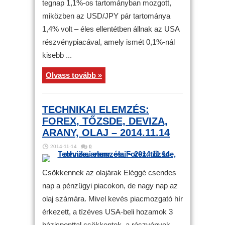
tegnap 1,1%-os tartományban mozgott,
miközben az USD/JPY pár tartománya
1,4% volt – éles ellentétben állnak az USA
részvénypiacával, amely ismét 0,1%-nál
kisebb ...
Olvass tovább »
TECHNIKAI ELEMZÉS:
FOREX, TŐZSDE, DEVIZA,
ARANY, OLAJ – 2014.11.14
2014-11-14
0
Csökkennek az olajárak Eléggé csendes
nap a pénzügyi piacokon, de nagy nap az
olaj számára. Mivel kevés piacmozgató hír
érkezett, a tízéves USA-beli hozamok 3
bázisponttal csökkentek, a részvények