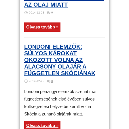
AZ OLAJ MIATT
2014-12-23
0
Olvass tovább »
LONDONI ELEMZŐK:
SÚLYOS KÁROKAT
OKOZOTT VOLNA AZ
ALACSONY OLAJÁR A
FÜGGETLEN SKÓCIÁNAK
2014-12-22
0
Londoni pénzügyi elemzők szerint már
függetlenségének első évében súlyos
költségvetési helyzetbe került volna
Skócia a zuhanó olajárak miatt.
Olvass tovább »