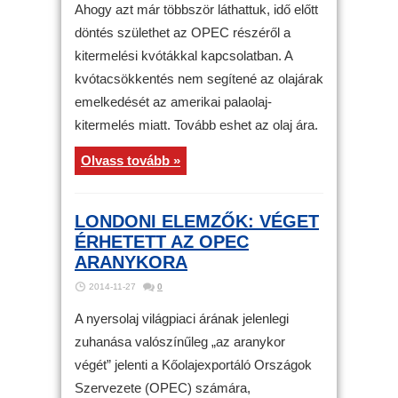
Ahogy azt már többször láthattuk, idő előtt
döntés születhet az OPEC részéről a
kitermelési kvótákkal kapcsolatban. A
kvótacsökkentés nem segítené az olajárak
emelkedését az amerikai palaolaj-
kitermelés miatt. Tovább eshet az olaj ára.
Olvass tovább »
LONDONI ELEMZŐK: VÉGET
ÉRHETETT AZ OPEC
ARANYKORA
2014-11-27
0
A nyersolaj világpiaci árának jelenlegi
zuhanása valószínűleg „az aranykor
végét” jelenti a Kőolajexportáló Országok
Szervezete (OPEC) számára,