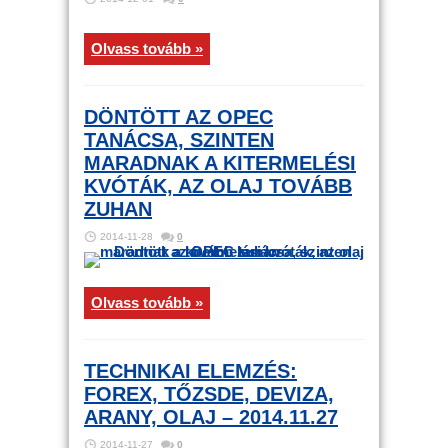
Olvass tovább »
DÖNTÖTT AZ OPEC
TANÁCSA, SZINTEN
MARADNAK A KITERMELÉSI
KVÓTÁK, AZ OLAJ TOVÁBB
ZUHAN
2014-11-28
0
Olvass tovább »
TECHNIKAI ELEMZÉS:
FOREX, TŐZSDE, DEVIZA,
ARANY, OLAJ – 2014.11.27
2014-11-27
0