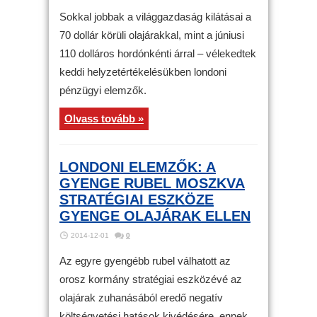
Sokkal jobbak a világgazdaság kilátásai a
70 dollár körüli olajárakkal, mint a júniusi
110 dolláros hordónkénti árral – vélekedtek
keddi helyzetértékelésükben londoni
pénzügyi elemzők.
Olvass tovább »
LONDONI ELEMZŐK: A
GYENGE RUBEL MOSZKVA
STRATÉGIAI ESZKÖZE
GYENGE OLAJÁRAK ELLEN
2014-12-01
0
Az egyre gyengébb rubel válhatott az
orosz kormány stratégiai eszközévé az
olajárak zuhanásából eredő negatív
költségvetési hatások kivédésére, ennek