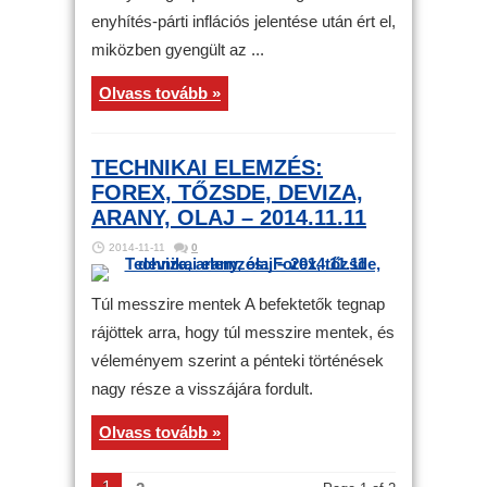
enyhítés-párti inflációs jelentése után ért el,
miközben gyengült az ...
Olvass tovább »
TECHNIKAI ELEMZÉS:
FOREX, TŐZSDE, DEVIZA,
ARANY, OLAJ – 2014.11.11
2014-11-11
0
Túl messzire mentek A befektetők tegnap
rájöttek arra, hogy túl messzire mentek, és
véleményem szerint a pénteki történések
nagy része a visszájára fordult.
Olvass tovább »
1