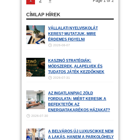
2
»
Page 1 of 2
CÍMLAP HÍREK
VÁLLALATI NYELVISKOLÁT
KERES? MUTATJUK, MIRE
ÉRDEMES FIGYELNI
2026-08-07
KASZINÓ STRATÉGIÁK:
MÓDSZEREK, ALAPELVEK ÉS
TUDATOS JÁTÉK KEZDŐKNEK
2026-07-31
AZ INGATLANPIAC ZÖLD
FORDULATA: MIÉRT KERESIK A
BEFEKTETŐK AZ
ENERGIATAKARÉKOS HÁZAKAT?
2026-07-30
A BELVÁROS ÚJ LUXUSCIKKE NEM
A LAKÁS, HANEM A PARKOLÓHELY