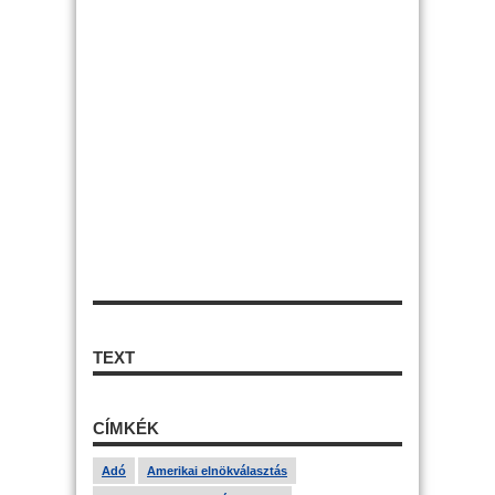
TEXT
CÍMKÉK
Adó
Amerikai elnökválasztás