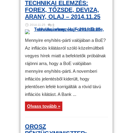
TECHNIKAI ELEMZÉS:
FOREX, TŐZSDE, DEVIZA,
ARANY, OLAJ – 2014.11.25
2014-11-25
0
Mennyire enyhítés-párti valójában a BoE?
Az inflációs kilátásról szóló közelmúltbeli
vegyes hírek miatt a befektetők próbálnak
rájönni arra, hogy a BoE valójában
mennyire enyhítés-párti. A novemberi
inflációs jelentésből kiderült, hogy
jelentősen lefelé korrigálták a rövid távú
inflációs kilátást. A Bank ...
Olvass tovább »
OROSZ