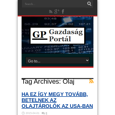
Tag Archives:
Olaj
HA EZ ÍGY MEGY TOVÁBB,
BETELNEK AZ
OLAJTÁROLÓK AZ USA-BAN
2015-04-01
0