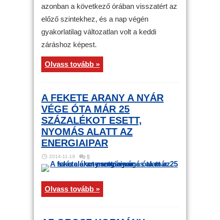
azonban a következő órában visszatért az
előző szintekhez, és a nap végén
gyakorlatilag változatlan volt a keddi
záráshoz képest.
Olvass tovább »
A FEKETE ARANY A NYÁR
VÉGE ÓTA MÁR 25
SZÁZALÉKOT ESETT,
NYOMÁS ALATT AZ
ENERGIAIPAR
2014-11-19
0
Olvass tovább »