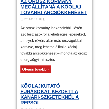
AZ OROSZ KORMÁNY
MEGÁLLÍTANÁ A KŐOLAJ
TOVÁBBI ÁRCSÖKKENÉSÉT
2014-11-19
0
Az orosz kormány legközelebbi ülésén
szó lesz azokról a lehetséges lépésekről,
amelyek révén, akár más országokkal
karöltve, meg lehetne állítni a kőolaj
további árcsökkenését – mondta az orosz
energiaügyi miniszter.
Olvass tovább »
KŐOLAJKUTATÓ
FÚRÁSOKAT KEZDETT A
KANÁRI-SZIGETEKNÉL A
REPSOL