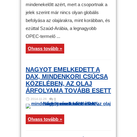
mindenekelőtt azért, mert a csoportnak a
jelek szerint már nincs olyan globális
befolyása az olajárakra, mint korábban, és
ezúttal Szaúd-Arábia, a legnagyobb
OPEC-termelő ...
Olvass tovább »
NAGYOT EMELKEDETT A
DAX, MINDENKORI CSÚCSA
KÖZELÉBEN, AZ OLAJ
ÁRFOLYAMA TOVÁBB ESETT
2014-11-26
0
Olvass tovább »