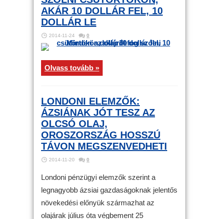
AKÁR 10 DOLLÁR FEL, 10
DOLLÁR LE
2014-11-24
0
Olvass tovább »
LONDONI ELEMZŐK:
ÁZSIÁNAK JÓT TESZ AZ
OLCSÓ OLAJ,
OROSZORSZÁG HOSSZÚ
TÁVON MEGSZENVEDHETI
2014-11-20
0
Londoni pénzügyi elemzők szerint a
legnagyobb ázsiai gazdaságoknak jelentős
növekedési előnyük származhat az
olajárak július óta végbement 25