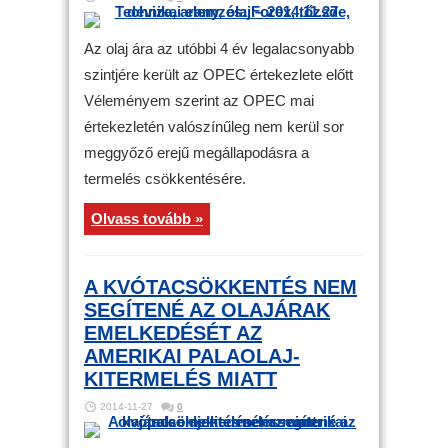
Az olaj ára az utóbbi 4 év legalacsonyabb
szintjére került az OPEC értekezlete előtt
Véleményem szerint az OPEC mai
értekezletén valószínűleg nem kerül sor
meggyőző erejű megállapodásra a
termelés csökkentésére.
Olvass tovább »
A KVÓTACSÖKKENTÉS NEM
SEGÍTENÉ AZ OLAJÁRAK
EMELKEDÉSÉT AZ
AMERIKAI PALAOLAJ-
KITERMELÉS MIATT
2014-11-27
0