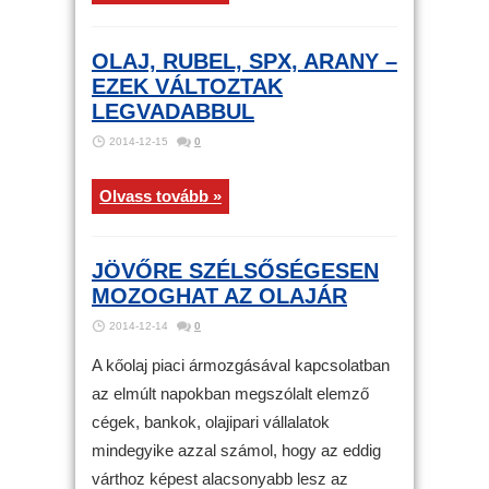
OLAJ, RUBEL, SPX, ARANY –
EZEK VÁLTOZTAK
LEGVADABBUL
2014-12-15
0
Olvass tovább »
JÖVŐRE SZÉLSŐSÉGESEN
MOZOGHAT AZ OLAJÁR
2014-12-14
0
A kőolaj piaci ármozgásával kapcsolatban
az elmúlt napokban megszólalt elemző
cégek, bankok, olajipari vállalatok
mindegyike azzal számol, hogy az eddig
várthoz képest alacsonyabb lesz az