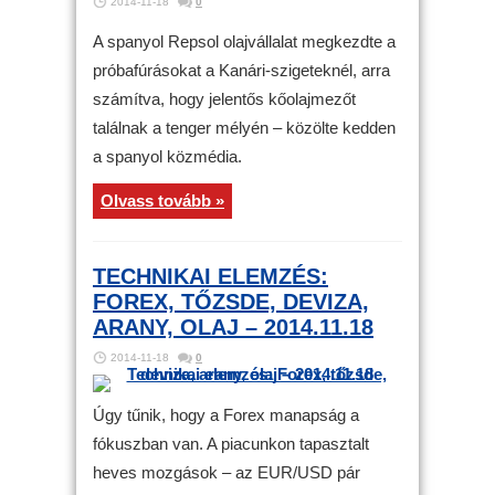
2014-11-18
0
A spanyol Repsol olajvállalat megkezdte a
próbafúrásokat a Kanári-szigeteknél, arra
számítva, hogy jelentős kőolajmezőt
találnak a tenger mélyén – közölte kedden
a spanyol közmédia.
Olvass tovább »
TECHNIKAI ELEMZÉS:
FOREX, TŐZSDE, DEVIZA,
ARANY, OLAJ – 2014.11.18
2014-11-18
0
Úgy tűnik, hogy a Forex manapság a
fókuszban van. A piacunkon tapasztalt
heves mozgások – az EUR/USD pár