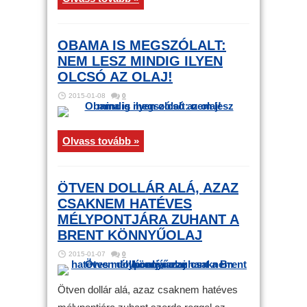
OBAMA IS MEGSZÓLALT:
NEM LESZ MINDIG ILYEN
OLCSÓ AZ OLAJ!
2015-01-08
0
Olvass tovább »
ÖTVEN DOLLÁR ALÁ, AZAZ
CSAKNEM HATÉVES
MÉLYPONTJÁRA ZUHANT A
BRENT KÖNNYŰOLAJ
2015-01-07
0
Ötven dollár alá, azaz csaknem hatéves