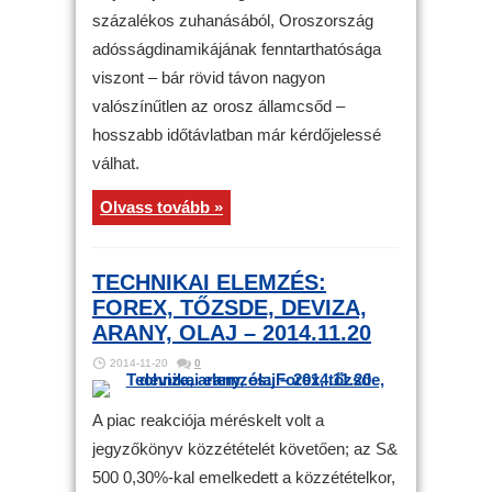
százalékos zuhanásából, Oroszország
adósságdinamikájának fenntarthatósága
viszont – bár rövid távon nagyon
valószínűtlen az orosz államcsőd –
hosszabb időtávlatban már kérdőjelessé
válhat.
Olvass tovább »
TECHNIKAI ELEMZÉS:
FOREX, TŐZSDE, DEVIZA,
ARANY, OLAJ – 2014.11.20
2014-11-20
0
A piac reakciója méréskelt volt a
jegyzőkönyv közzétételét követően; az S&
500 0,30%-kal emelkedett a közzétételkor,