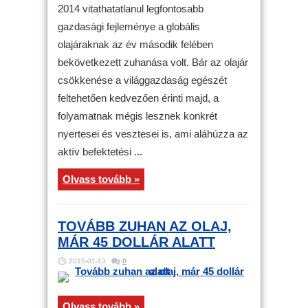
2014 vitathatatlanul legfontosabb
gazdasági fejleménye a globális
olajáraknak az év második felében
bekövetkezett zuhanása volt. Bár az olajár
csökkenése a világgazdaság egészét
feltehetően kedvezően érinti majd, a
folyamatnak mégis lesznek konkrét
nyertesei és vesztesei is, ami aláhúzza az
aktív befektetési ...
Olvass tovább »
TOVÁBB ZUHAN AZ OLAJ,
MÁR 45 DOLLÁR ALATT
2015-01-13
0
Olvass tovább »