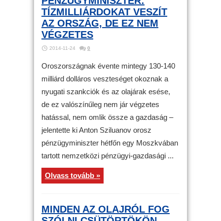
PÉNZÜGYMINISZTER:
TÍZMILLIÁRDOKAT VESZÍT
AZ ORSZÁG, DE EZ NEM
VÉGZETES
2014-11-24
0
Oroszországnak évente mintegy 130-140
milliárd dolláros veszteséget okoznak a
nyugati szankciók és az olajárak esése,
de ez valószínűleg nem jár végzetes
hatással, nem omlik össze a gazdaság –
jelentette ki Anton Sziluanov orosz
pénzügyminiszter hétfőn egy Moszkvában
tartott nemzetközi pénzügyi-gazdasági ...
Olvass tovább »
MINDEN AZ OLAJRÓL FOG
SZÓLNI CSÜTÖRTÖKÖN,