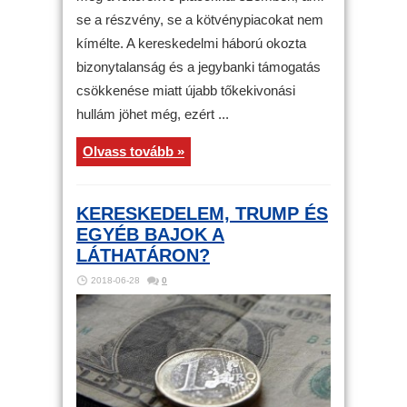
se a részvény, se a kötvénypiacokat nem
kímélte. A kereskedelmi háború okozta
bizonytalanság és a jegybanki támogatás
csökkenése miatt újabb tőkekivonási
hullám jöhet még, ezért ...
Olvass tovább »
KERESKEDELEM, TRUMP ÉS
EGYÉB BAJOK A
LÁTHATÁRON?
2018-06-28
0