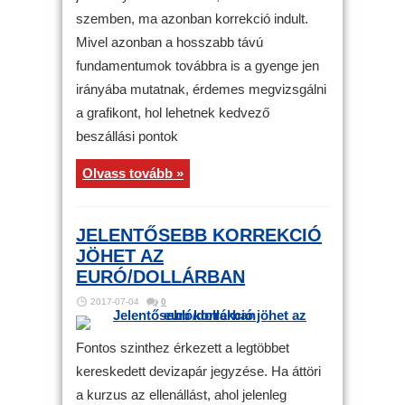
szemben, ma azonban korrekció indult.
Mivel azonban a hosszabb távú
fundamentumok továbbra is a gyenge jen
irányába mutatnak, érdemes megvizsgálni
a grafikont, hol lehetnek kedvező
beszállási pontok
Olvass tovább »
JELENTŐSEBB KORREKCIÓ
JÖHET AZ
EURÓ/DOLLÁRBAN
2017-07-04
0
Fontos szinthez érkezett a legtöbbet
kereskedett devizapár jegyzése. Ha áttöri
a kurzus az ellenállást, ahol jelenleg