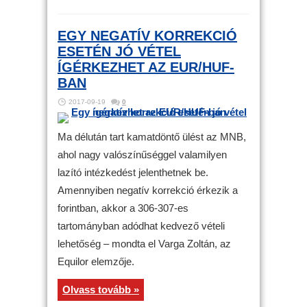
EGY NEGATÍV KORREKCIÓ
ESETÉN JÓ VÉTEL
ÍGÉRKEZHET AZ EUR/HUF-
BAN
2017-09-19
0
Ma délután tart kamatdöntő ülést az MNB,
ahol nagy valószínűséggel valamilyen
lazító intézkedést jelenthetnek be.
Amennyiben negatív korrekció érkezik a
forintban, akkor a 306-307-es
tartományban adódhat kedvező vételi
lehetőség – mondta el Varga Zoltán, az
Equilor elemzője.
Olvass tovább »