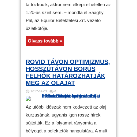
tartózkodik, akkor nem elképzelhetetlen az
1.20-as szint sem. – mondta el Saághy
Pál, az Equilor Befektetési Zrt. vezető
üzletkötője.
Olvass tovább »
RÖVID TÁVON OPTIMIZMUS,
HOSSZÚTÁVON BORÚS
FELHŐK HATÁROZHATJÁK
MEG AZ OLAJAT
2017-07-03
0
Az utóbbi időszak nem kedvezett az olaj
kurzusának, ugyanis igen rossz hírek
sújtották. Ez a folyamat rányomta a
bélyegét a befektetők hangulatára. A múlt