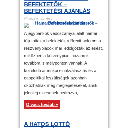
BEFEKTETŐK –
BEFEKTETÉSI AJÁNLÁS
2016-07-21
0
A jegybankok védőszárnyai alatt hamar
túljutottak a befektetők a Brexit-sokkon: a
részvénypiacok már ledolgozták az esést,
miközben a kötvénypiaci hozamok
továbbra is mélyponton vannak. A
közeledő amerikai elnökválasztás és a
geopolitikai feszültségek azonban
okozhatnak még meglepetéseket, amik
jelenleg nincsenek beárazva, ...
Olvass tovább »
A HATOS LOTTÓ