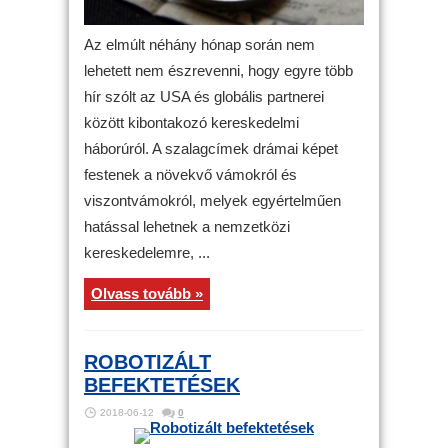
Az elmúlt néhány hónap során nem
lehetett nem észrevenni, hogy egyre több
hír szólt az USA és globális partnerei
között kibontakozó kereskedelmi
háborúról. A szalagcímek drámai képet
festenek a növekvő vámokról és
viszontvámokról, melyek egyértelműen
hatással lehetnek a nemzetközi
kereskedelemre, ...
Olvass tovább »
ROBOTIZÁLT
BEFEKTETÉSEK
2018-06-12
0