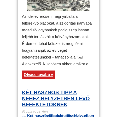
Az idei év erősen megnyirbálta a
feltörekvő piacokat, a szigorítás irányába
mozduló jegybankok pedig szép lassan
feljebb tornázzák a kötvényhozamokat.
Érdemes tehát kétszer is megnézni,
hogyan zárjuk az év végét
befektetésünkkel – tanácsolja a K&H
Alapkezelő. Különösen akkor, amikor a ...
Olvass tovább »
KÉT HASZNOS TIPP A
NEHÉZ HELYZETBEN LÉVŐ
BEFEKTETŐKNEK
2018-09-25
0