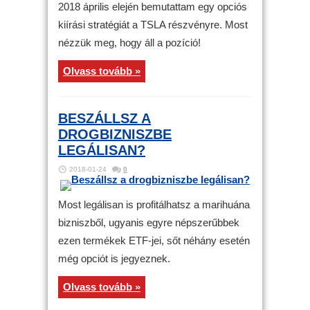
2018 április elején bemutattam egy opciós
kiírási stratégiát a TSLA részvényre. Most
nézzük meg, hogy áll a pozíció!
Olvass tovább »
BESZÁLLSZ A
DROGBIZNISZBE
LEGÁLISAN?
2018-01-24
0
Most legálisan is profitálhatsz a marihuána
bizniszből, ugyanis egyre népszerűbbek
ezen termékek ETF-jei, sőt néhány esetén
még opciót is jegyeznek.
Olvass tovább »