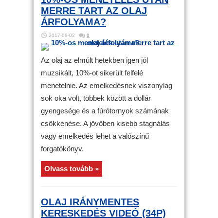
MERRE TART AZ OLAJ
ÁRFOLYAMA?
2017-08-02
0
Az olaj az elmúlt hetekben igen jól
muzsikált, 10%-ot sikerült felfelé
menetelnie. Az emelkedésnek viszonylag
sok oka volt, többek között a dollár
gyengesége és a fúrótornyok számának
csökkenése. A jövőben kisebb stagnálás
vagy emelkedés lehet a valószínű
forgatókönyv.
Olvass tovább »
OLAJ IRÁNYMENTES
KERESKEDÉS VIDEÓ (34P)