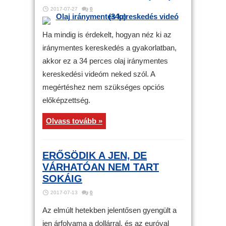
2017-07-27
0
Ha mindig is érdekelt, hogyan néz ki az
iránymentes kereskedés a gyakorlatban,
akkor ez a 34 perces olaj iránymentes
kereskedési videóm neked szól. A
megértéshez nem szükséges opciós
előképzettség.
Olvass tovább »
ERŐSÖDIK A JEN, DE
VÁRHATÓAN NEM TART
SOKÁIG
2017-07-13
0
Az elmúlt hetekben jelentősen gyengült a
jen árfolyama a dollárral, és az euróval