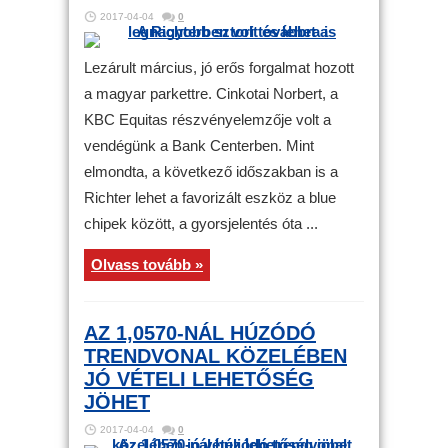
2017-04-04
0
Lezárult március, jó erős forgalmat hozott
a magyar parkettre. Cinkotai Norbert, a
KBC Equitas részvényelemzője volt a
vendégünk a Bank Centerben. Mint
elmondta, a következő időszakban is a
Richter lehet a favorizált eszköz a blue
chipek között, a gyorsjelentés óta ...
Olvass tovább »
AZ 1,0570-NÁL HÚZÓDÓ
TRENDVONAL KÖZELÉBEN
JÓ VÉTELI LEHETŐSÉG
JÖHET
2017-04-04
0