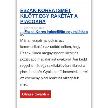
ÉSZAK-KOREA ISMÉT
KILŐTT EGY RAKÉTÁT A
PIACOKRA
2017-08-30
0
Már a nyugati hangok is azt
kommunikálták az utóbbi időben, hogy
Észak-Korea megnyugodott kicsit és
pozitívabb magatartást gyakorol. Ám kedd
reggel ismét egy rakétakilövésre ébredt a
piac. Lencsés Gyula portfóliómenedzserrel
az esemény piaci reakcióit vizsgáltuk
meg.
Olvass tovább »