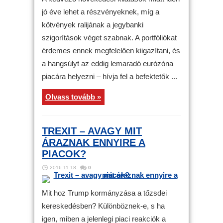
jó éve lehet a részvényeknek, míg a
kötvények ralijának a jegybanki
szigorítások véget szabnak. A portfóliókat
érdemes ennek megfelelően kiigazítani, és
a hangsúlyt az eddig lemaradó eurózóna
piacára helyezni – hívja fel a befektetők ...
Olvass tovább »
TREXIT – AVAGY MIT
ÁRAZNAK ENNYIRE A
PIACOK?
2016-11-18
0
Mit hoz Trump kormányzása a tőzsdei
kereskedésben? Különböznek-e, s ha
igen, miben a jelenlegi piaci reakciók a