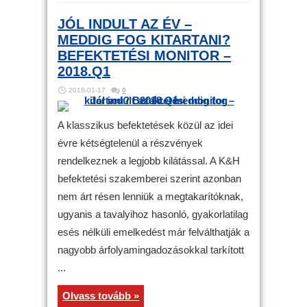
JÓL INDULT AZ ÉV –
MEDDIG FOG KITARTANI?
BEFEKTETÉSI MONITOR –
2018.Q1
2018-01-17
0
A klasszikus befektetések közül az idei
évre kétségtelenül a részvények
rendelkeznek a legjobb kilátással. A K&H
befektetési szakemberei szerint azonban
nem árt résen lenniük a megtakarítóknak,
ugyanis a tavalyihoz hasonló, gyakorlatilag
esés nélküli emelkedést már felválthatják a
nagyobb árfolyamingadozásokkal tarkított
...
Olvass tovább »