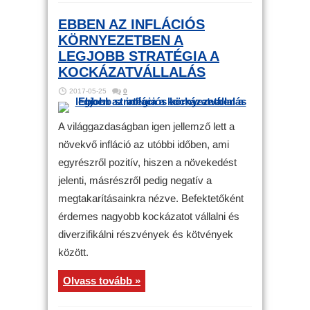
EBBEN AZ INFLÁCIÓS
KÖRNYEZETBEN A
LEGJOBB STRATÉGIA A
KOCKÁZATVÁLLALÁS
2017-05-25
0
A világgazdaságban igen jellemző lett a
növekvő infláció az utóbbi időben, ami
egyrészről pozitív, hiszen a növekedést
jelenti, másrészről pedig negatív a
megtakarításainkra nézve. Befektetőként
érdemes nagyobb kockázatot vállalni és
diverzifikálni részvények és kötvények
között.
Olvass tovább »