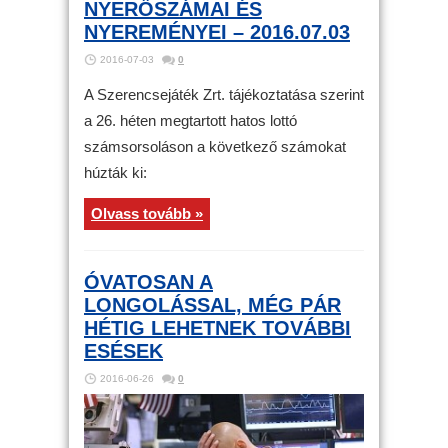
NYERŐSZÁMAI ÉS
NYEREMÉNYEI – 2016.07.03
2016-07-03
0
A Szerencsejáték Zrt. tájékoztatása szerint
a 26. héten megtartott hatos lottó
számsorsoláson a következő számokat
húzták ki:
Olvass tovább »
ÓVATOSAN A
LONGOLÁSSAL, MÉG PÁR
HÉTIG LEHETNEK TOVÁBBI
ESÉSEK
2016-06-26
0