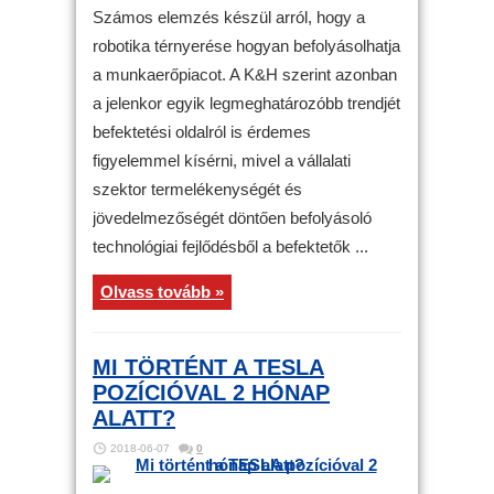
Számos elemzés készül arról, hogy a
robotika térnyerése hogyan befolyásolhatja
a munkaerőpiacot. A K&H szerint azonban
a jelenkor egyik legmeghatározóbb trendjét
befektetési oldalról is érdemes
figyelemmel kísérni, mivel a vállalati
szektor termelékenységét és
jövedelmezőségét döntően befolyásoló
technológiai fejlődésből a befektetők ...
Olvass tovább »
MI TÖRTÉNT A TESLA
POZÍCIÓVAL 2 HÓNAP
ALATT?
2018-06-07
0