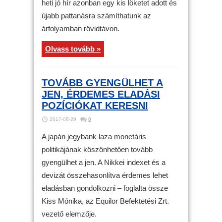
heti jó hír azonban egy kis löketet adott és
újabb pattanásra számíthatunk az
árfolyamban rövidtávon.
Olvass tovább »
TOVÁBB GYENGÜLHET A
JEN, ÉRDEMES ELADÁSI
POZÍCIÓKAT KERESNI
2017-06-29
0
A japán jegybank laza monetáris
politikájának köszönhetően tovább
gyengülhet a jen. A Nikkei indexet és a
devizát összehasonlítva érdemes lehet
eladásban gondolkozni – foglalta össze
Kiss Mónika, az Equilor Befektetési Zrt.
vezető elemzője.