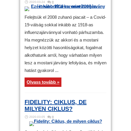
2020-03-24
0
Felejtsük el 2008 zuhanó piacait – a Covid-
19-válság sokkal inkább az 1918-as
influenzajárvánnyal vonható párhuzamba.
Ha megnézzük az akkori és a mostani
helyzet közötti hasonlóságokat, fogalmat
alkothatunk arról, hogy várhatóan milyen
lesz a mostani járvány lefolyása, és milyen
hatást gyakorol ...
Olvass tovább »
FIDELITY: CIKLUS, DE
MILYEN CIKLUS?
2020-03-05
0