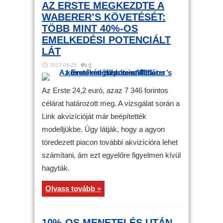
AZ ERSTE MEGKEZDTE A
WABERER’S KÖVETÉSÉT:
TÖBB MINT 40%-OS
EMELKEDÉSI POTENCIÁLT
LÁT
2017-08-25
0
Az Erste 24,2 euró, azaz 7 346 forintos
célárat határozott meg. A vizsgálat során a
Link akvizícióját már beépítették
modelljükbe. Úgy látják, hogy a agyon
töredezett piacon további akvizícióra lehet
számítani, ám ezt egyelőre figyelmen kívül
hagyták.
Olvass tovább »
10%-OS MENETELÉS UTÁN