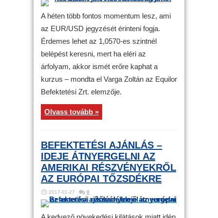
A héten több fontos momentum lesz, ami
az EUR/USD jegyzését érinteni fogja.
Érdemes lehet az 1,0570-es szintnél
belépést keresni, mert ha eléri az
árfolyam, akkor ismét erőre kaphat a
kurzus – mondta el Varga Zoltán az Equilor
Befektetési Zrt. elemzője.
Olvass tovább »
BEFEKTETÉSI AJÁNLÁS –
IDEJE ÁTNYERGELNI AZ
AMERIKAI RÉSZVÉNYEKRŐL
AZ EURÓPAI TŐZSDÉKRE
2017-01-27
0
A kedvező növekedési kilátások miatt idén