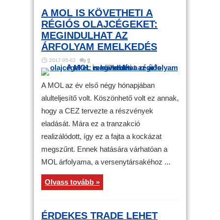
A MOL IS KÖVETHETI A
RÉGIÓS OLAJCÉGEKET:
MEGINDULHAT AZ
ÁRFOLYAM EMELKEDÉS
2017-05-02
0
A MOL az év első négy hónapjában
alulteljesítő volt. Köszönhető volt ez annak,
hogy a CEZ tervezte a részvények
eladását. Mára ez a tranzakció
realizálódott, így ez a fajta a kockázat
megszűnt. Ennek hatására várhatóan a
MOL árfolyama, a versenytársakéhoz ...
Olvass tovább »
ÉRDEKES TRADE LEHET