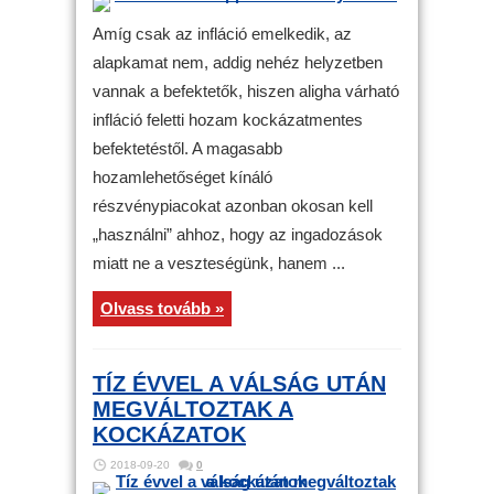
Amíg csak az infláció emelkedik, az
alapkamat nem, addig nehéz helyzetben
vannak a befektetők, hiszen aligha várható
infláció feletti hozam kockázatmentes
befektetéstől. A magasabb
hozamlehetőséget kínáló
részvénypiacokat azonban okosan kell
„használni” ahhoz, hogy az ingadozások
miatt ne a veszteségünk, hanem ...
Olvass tovább »
TÍZ ÉVVEL A VÁLSÁG UTÁN
MEGVÁLTOZTAK A
KOCKÁZATOK
2018-09-20
0