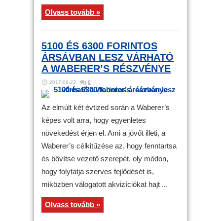
Olvass tovább »
5100 ÉS 6300 FORINTOS
ÁRSÁVBAN LESZ VÁRHATÓ
A WABERER’S RÉSZVÉNYE
2017-06-23
0
Az elmúlt két évtized során a Waberer’s
képes volt arra, hogy egyenletes
növekedést érjen el. Ami a jövőt illeti, a
Waberer’s célkitűzése az, hogy fenntartsa
és bővítse vezető szerepét, oly módon,
hogy folytatja szerves fejlődését is,
miközben válogatott akvizíciókat hajt ...
Olvass tovább »