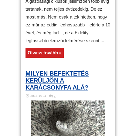
A gazdasági ciklusok jellemzően több évig
tartanak, nem teljes évtizedekig. De ez
most más. Nem csak a tekintetben, hogy
ez már az eddigi leghosszabb – elérte a 10
évet, és még tart –, de a Fidelity
legfrissebb elemzői felmérése szerint ...
Olvass tovább »
MILYEN BEFEKTETÉS
KERÜLJÖN A
KARÁCSONYFA ALÁ?
2018-10-11
0