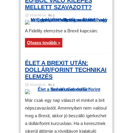
EU-BÓL VALÓ KILÉPÉS
MELLETT SZAVAZOTT?
2016-06-24
0
A Fidelity elemzése a Brexit kapcsán:
Olvass tovább »
ÉLET A BREXIT UTÁN:
DOLLÁR/FORINT TECHNIKAI
ELEMZÉS
2016-06-22
0
Már csak egy nap választ el minket a brit
népszavazástól. Amennyiben nem valósul
meg a Brexit, akkor jó beszálló ígérkezhet
a dollár/forint kurzusban. Ha a keresztnek
sikerül áttörnie a rövidtávon kialakuló