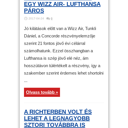
EGY WIZZ AIR- LUFTHANSA
PÁROS
2017-04-24
0
Jó kilátások előtt van a Wizz Air, Tunkli
Dániel, a Concorde részvényelemzője
szerint 21 fontos jövő évi célárral
számolhatunk. Ezzel összhangban a
Lufthansa is szép jövő elé néz, ám
hosszútávon túlértékelt a részvény, így a
szakember szerint érdemes lehet shortolni
...
Olvass tovább »
A RICHTERBEN VOLT ÉS
LEHET A LEGNAGYOBB
SZTORI TOVÁBBRA IS