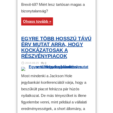
Brexit-től? Miért lesz tartósan magas a
bizonytalanság?
Olvass tovább »
EGYRE TÖBB HOSSZÚ TÁVÚ
ÉRV MUTAT ARRA, HOGY
KOCKÁZATOSAK A
RÉSZVÉNYPIACOK
2016-08-25
0
Most mindenki a Jackson Hole
jegybankári konferenciától várja, hogy a
beszűkült piacot felrázza pár húzós
nyilatkozat. De más tényezőket is illene
figyelembe venni, mint például a vállalati
eredményességek, a short állomány, a