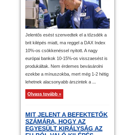
Jelentős esést szenvedtek el a tőzsdék a
brit kilépés miatt, ma reggel a DAX Index
10%-os csökkenéssel nyitott. A nagy
európai bankok 10-15%-os visszaesést is
produkáltak. Nem érdemes bevásárolni
ezekbe a mínuszokba, mert még 1-2 hétig
lehetnek alacsonyabb árszintek a ...
Olvass tovább »
MIT JELENT A BEFEKTETŐK
SZÁMÁRA, HOGY AZ
EGYESÜLT KIRÁLYSÁG AZ