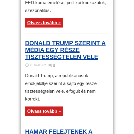
FED kamatemelése, politikai kockázatok,
szezonalitás.
Olvass tovább »
DONALD TRUMP SZERINT A
MÉDIA EGY RÉSZE
TISZTESSÉGTELEN VELE
2016-08-02
0
Donald Trump, a republikánusok
elnökjelöltje szerint a sajtó egy része
tisztességtelen vele, elfogult és nem
korrekt.
Olvass tovább »
HAMAR FELEJTENEK A