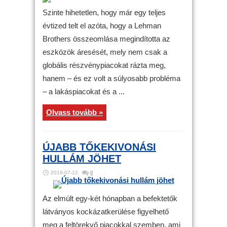
Szinte hihetetlen, hogy már egy teljes
évtized telt el azóta, hogy a Lehman
Brothers összeomlása megindította az
eszközök áresését, mely nem csak a
globális részvénypiacokat rázta meg,
hanem – és ez volt a súlyosabb probléma
– a lakáspiacokat és a ...
Olvass tovább »
ÚJABB TŐKEKIVONÁSI
HULLÁM JÖHET
2018-07-12
0
Az elmúlt egy-két hónapban a befektetők
látványos kockázatkerülése figyelhető
meg a feltörekvő piacokkal szemben, ami