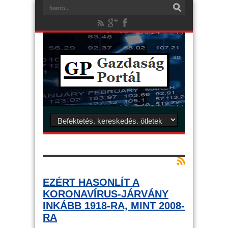
EZÉRT HASONLÍT A
KORONAVÍRUS-JÁRVÁNY
INKÁBB 1918-RA, MINT 2008-
RA