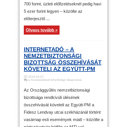
bejegyzéshez
700 forint, üzleti előfizetéseknél pedig havi
5 ezer forint legyen – közölte az
előterjesztő ...
Olvass tovább »
INTERNETADÓ – A
NEMZETBIZTONSÁGI
BIZOTTSÁG ÖSSZEHÍVÁSÁT
KÖVETELI AZ EGYÜTT-PM
2014-10-27
Internetadó
a hozzászólások lehetősége kikapcsolva
–
A
nemzetbiztonsági
Az Országgyűlés nemzetbiztonsági
bizottság
összehívását
bizottsága rendkívüli ülésének
követeli
az
összehívását követeli az Együtt-PM a
Együtt-
PM
bejegyzéshez
Fidesz Lendvay utcai székházánál történt
vasárnap esti események miatt – közölte a
pártszövetség hétfőn az MTI-vel.