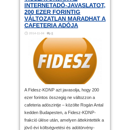
INTERNETADÓ-JAVASLATOT,
200 EZER FORINTIG
VÁLTOZATLAN MARADHAT A
CAFETERIA ADÓJA
2014-11-04
0
A Fidesz-KDNP azt javasolja, hogy 200
ezer forintos összegig ne változzon a
cafeteria adószintje – közölte Rogán Antal
kedden Budapesten, a Fidesz-KDNP-
frakció ülése után, amelyen áttekintették a
jövő évi költségvetési és adótörvény-