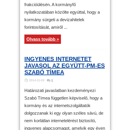
frakcióülésén. A kormányfő
nyilatkozatában közölte egyúttal, hogy a
kormány sürgeti a devizahitelek
forintosítását, amiről ...
Olvass tovább »
INGYENES INTERNETET
JAVASOL AZ EGYÜTT-PM-ES
SZABÓ TÍMEA
2014-11-03
0
Határozati javaslatban kezdeményezi
Szabó Tímea független képviselő, hogy a
kormány és az internetszolgáltatók
dolgozzanak ki egy olyan széles sávú, de
nem korlátlan internetelérést biztosító,
ingyenes alapcsomagot, amelyik egy éven