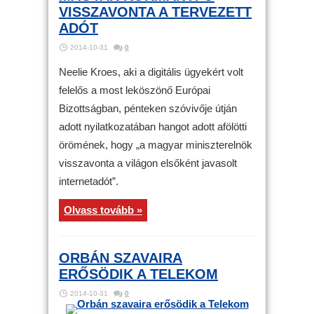
VISSZAVONTA A TERVEZETT
ADÓT
2014-10-31
0
Neelie Kroes, aki a digitális ügyekért volt
felelős a most leköszönő Európai
Bizottságban, pénteken szóvivője útján
adott nyilatkozatában hangot adott afölötti
örömének, hogy „a magyar miniszterelnök
visszavonta a világon elsőként javasolt
internetadót”.
Olvass tovább »
ORBÁN SZAVAIRA
ERŐSÖDIK A TELEKOM
2014-10-31
0