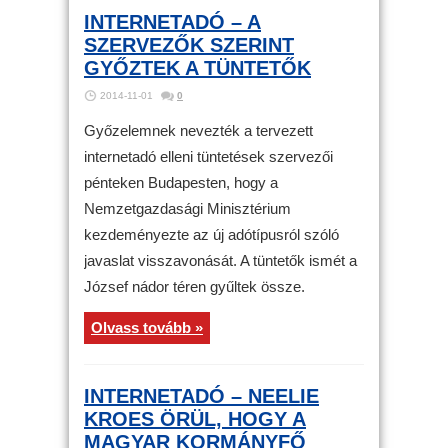
INTERNETADÓ – A
SZERVEZŐK SZERINT
GYŐZTEK A TÜNTETŐK
2014-11-01
0
Győzelemnek nevezték a tervezett
internetadó elleni tüntetések szervezői
pénteken Budapesten, hogy a
Nemzetgazdasági Minisztérium
kezdeményezte az új adótípusról szóló
javaslat visszavonását. A tüntetők ismét a
József nádor téren gyűltek össze.
Olvass tovább »
INTERNETADÓ – NEELIE
KROES ÖRÜL, HOGY A
MAGYAR KORMÁNYFŐ