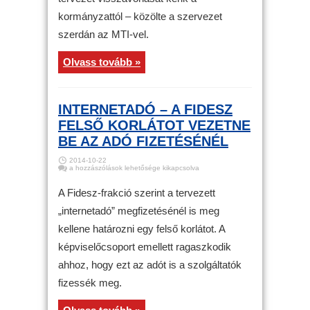
kormányzattól – közölte a szervezet
szerdán az MTI-vel.
Olvass tovább »
INTERNETADÓ – A FIDESZ
FELSŐ KORLÁTOT VEZETNE
BE AZ ADÓ FIZETÉSÉNÉL
2014-10-22
Internetadó
a hozzászólások lehetősége kikapcsolva
–
A
Fidesz
A Fidesz-frakció szerint a tervezett
felső
korlátot
„internetadó” megfizetésénél is meg
vezetne
be
kellene határozni egy felső korlátot. A
az
adó
fizetésénél
képviselőcsoport emellett ragaszkodik
bejegyzéshez
ahhoz, hogy ezt az adót is a szolgáltatók
fizessék meg.