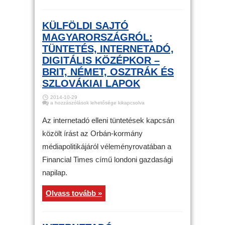
KÜLFÖLDI SAJTÓ
MAGYARORSZÁGRÓL:
TÜNTETÉS, INTERNETADÓ,
DIGITÁLIS KÖZÉPKOR –
BRIT, NÉMET, OSZTRÁK ÉS
SZLOVÁKIAI LAPOK
2014-10-29
Külföldi
a hozzászólások lehetősége kikapcsolva
sajtó
Magyarországról:
tüntetés,
Az internetadó elleni tüntetések kapcsán
internetadó,
Digitális
közölt írást az Orbán-kormány
középkor
–
médiapolitikájáról véleményrovatában a
Brit,
német,
osztrák
Financial Times című londoni gazdasági
és
szlovákiai
napilap.
lapok
bejegyzéshez
Olvass tovább »