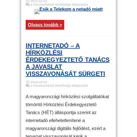
2014-10-22
Esik
a hozzászólások lehetősége kikapcsolva
a
Telekom
a
netadó
miatt
Olvass tovább »
bejegyzéshez
INTERNETADÓ – A
HÍRKÖZLÉSI
ÉRDEKEGYEZTETŐ TANÁCS
A JAVASLAT
VISSZAVONÁSÁT SÜRGETI
2014-10-22
Internetadó
a hozzászólások lehetősége kikapcsolva
–
A
Hírközlési
A magyarországi hírközlési szolgáltatókat
Érdekegyeztető
Tanács
tömörítő Hírközlési Érdekegyeztető
a
javaslat
Tanács (HÉT) álláspontja szerint az
visszavonását
sürgeti
bejegyzéshez
internetadó ellehetetlenítené a
magyarországi digitális fejlődést, ezért a
tervezet visszavonását kérik a