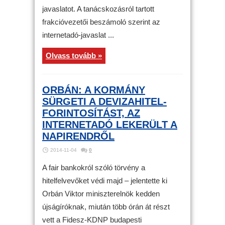
javaslatot. A tanácskozásról tartott
frakcióvezetői beszámoló szerint az
internetadó-javaslat ...
Olvass tovább »
ORBÁN: A KORMÁNY
SÜRGETI A DEVIZAHITEL-
FORINTOSÍTÁST, AZ
INTERNETADÓ LEKERÜLT A
NAPIRENDRŐL
2014-11-04
0
A fair bankokról szóló törvény a
hitelfelvevőket védi majd – jelentette ki
Orbán Viktor miniszterelnök kedden
újságíróknak, miután több órán át részt
vett a Fidesz-KDNP budapesti