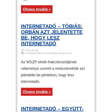
Olvass tovább »
INTERNETADÓ – TÓBIÁS:
ORBÁN AZT JELENTETTE
BE, HOGY LESZ
INTERNETADÓ
2014-10-31
Internetadó
a hozzászólások lehetősége kikapcsolva
–
Tóbiás:
Orbán
Az MSZP elnök-frakcióveztőjének
azt
jelentette
véleménye szerint a miniszterelnök azt
be,
hogy
jelentette be pénteken, hogy lesz
lesz
internetadó
bejegyzéshez
internetadó.
Olvass tovább »
INTERNETADÓ – EGYÜTT-