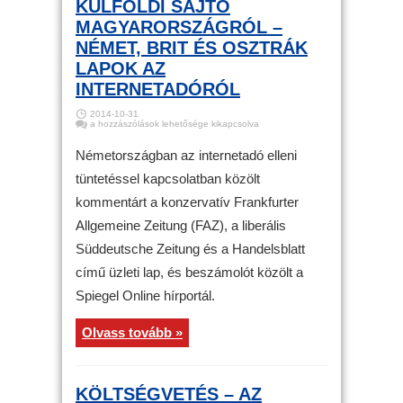
KÜLFÖLDI SAJTÓ
MAGYARORSZÁGRÓL –
NÉMET, BRIT ÉS OSZTRÁK
LAPOK AZ
INTERNETADÓRÓL
2014-10-31
Külföldi
a hozzászólások lehetősége kikapcsolva
sajtó
Magyarországról
–
Németországban az internetadó elleni
Német,
brit
tüntetéssel kapcsolatban közölt
és
osztrák
kommentárt a konzervatív Frankfurter
lapok
az
internetadóról
Allgemeine Zeitung (FAZ), a liberális
bejegyzéshez
Süddeutsche Zeitung és a Handelsblatt
című üzleti lap, és beszámolót közölt a
Spiegel Online hírportál.
Olvass tovább »
KÖLTSÉGVETÉS – AZ