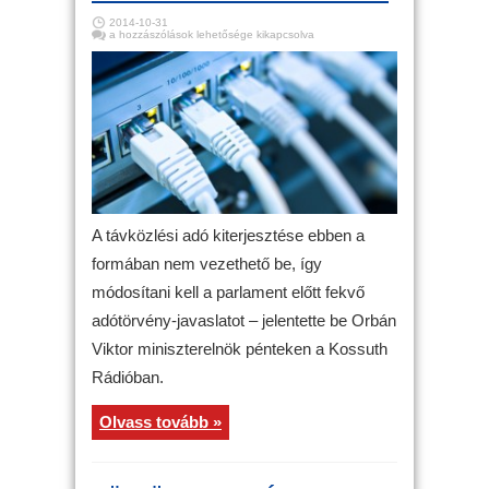
2014-10-31
Internetadó
a hozzászólások lehetősége kikapcsolva
–
Orbán:
ebben
a
formában
nem
lehet
bevezetni
az
adót
bejegyzéshez
A távközlési adó kiterjesztése ebben a
formában nem vezethető be, így
módosítani kell a parlament előtt fekvő
adótörvény-javaslatot – jelentette be Orbán
Viktor miniszterelnök pénteken a Kossuth
Rádióban.
Olvass tovább »