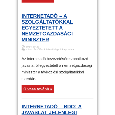
INTERNETADÓ – A
SZOLGÁLTATÓKKAL
EGYEZTETETT A
NEMZETGAZDASÁGI
MINISZTER
2014-10-23
Internetadó
a hozzászólások lehetősége kikapcsolva
–
A
szolgáltatókkal
Az internetadó bevezetésére vonatkozó
egyeztetett
a
javaslatról egyeztetett a nemzetgazdasági
nemzetgazdasági
miniszter
miniszter a távközlési szolgáltatókkal
bejegyzéshez
szerdán.
Olvass tovább »
INTERNETADÓ – BDO: A
JAVASLAT JELENLEGI