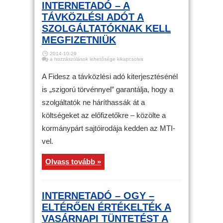
INTERNETADÓ – A
TÁVKÖZLÉSI ADÓT A
SZOLGÁLTATÓKNAK KELL
MEGFIZETNIÜK
2014-10-29
Internetadó
a hozzászólások lehetősége kikapcsolva
–
a
távközlési
A Fidesz a távközlési adó kiterjesztésénél
adót
a
is „szigorú törvénnyel” garantálja, hogy a
szolgáltatóknak
kell
szolgáltatók ne háríthassák át a
megfizetniük
bejegyzéshez
költségeket az előfizetőkre – közölte a
kormánypárt sajtóirodája kedden az MTI-
vel.
Olvass tovább »
INTERNETADÓ – OGY –
ELTÉRŐEN ÉRTÉKELTÉK A
VASÁRNAPI TÜNTETÉST A