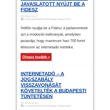
JAVASLATOTT NYÚJT BE A
FIDESZ
2014-10-27
Internetadó
a hozzászólások lehetősége kikapcsolva
–
Módosító
javaslatott
Hétfőn nyújtja be a Fidesz a parlamentnek
nyújt
be
azt a módosító indítványát, amelyben
a
Fidesz
javasolja, hogy maximum havi 700 forint
bejegyzéshez
lehessen az internetadó mértéke.
Olvass tovább »
INTERNETADÓ – A
JOGSZABÁLY
VISSZAVONÁSÁT
KÖVETELTÉK A BUDAPESTI
TÜNTETÉSEN
2014-10-26
Internetadó
a hozzászólások lehetősége kikapcsolva
–