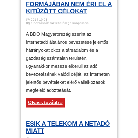
FORMÁJÁBAN NEM ÉRI EL A
KITŰZÖTT CÉLOKAT
2014-10-23
Internetadó
a hozzászólások lehetősége kikapcsolva
–
BDO:
a
A BDO Magyarország szerint az
javaslat
jelenlegi
internetadó általános bevezetése jelentős
formájában
nem
hátrányokat okoz a társadalom és a
éri
el
a
gazdaság számtalan területén,
kitűzött
célokat
ugyanakkor messze elkerüli az adó
bejegyzéshez
bevezetésének valódi célját: az interneten
jelentős bevételeket elérő vállalkozások
megfelelő adóztatását.
Olvass tovább »
ESIK A TELEKOM A NETADÓ
MIATT