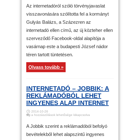
A
jogszabály
Az internetadóról szóló törvényjavaslat
visszavonását
követelték
visszavonására szólította fel a kormányt
a
budapesti
Gulyás Balázs, a Százezren az
tüntetésen
bejegyzéshez
internetadó ellen című, az új közteher ellen
szerveződő Facebook-oldal alapítója a
vasárnap este a budapesti József nádor
téren tartott tüntetésen.
Olvass tovább »
INTERNETADÓ – JOBBIK: A
REKLÁMADÓBÓL LEHET
INGYENES ALAP INTERNET
2014-10-26
Internetadó
a hozzászólások lehetősége kikapcsolva
–
Jobbik:
a
A Jobbik szerint a reklámadóból befolyó
reklámadóból
lehet
bevételekből lehet alapszintű ingyenes
ingyenes
alap