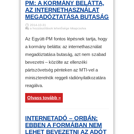
PM: A KORMÁNY BELÁTTA,
AZ INTERNETHASZNÁLAT
MEGADÓZTATÁSA BUTASÁG
2014-10-31
Internetadó
a hozzászólások lehetősége kikapcsolva
–
Együtt-
PM:
Az Együtt-PM fontos lépésnek tartja, hogy
a
kormány
a kormány belátta: az internethasználat
belátta,
az
megadóztatása butaság, azt nem szabad
internethasználat
megadóztatása
butaság
bevezetni – közölte az ellenzéki
bejegyzéshez
pártszövetség pénteken az MTI-vel a
miniszterelnök reggeli rádiónyilatkozatára
reagálva.
Olvass tovább »
INTERNETADÓ – ORBÁN:
EBBEN A FORMÁBAN NEM
LEHET BEVEZETNI AZ ADÓT