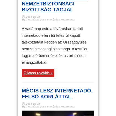
NEMZETBIZTONSÁGI
BIZOTTSÁG TAGJAI
2014-10-28
Internetadó
a hozzászólások lehetősége kikapcsolva
–
OGY
–
A vasárnap este a fővárosban tartott
Eltérően
értékelték
internetadó elleni tüntetésről kapott
a
vasárnapi
tájékoztatást kedden az Országgyűlés
tüntetést
a
nemzetbiztonsági
nemzetbiztonsági bizottsága. A testület
bizottság
tagjai
tagjai eltérően értékelték a zárt ülésen
bejegyzéshez
elhangzottakat.
Olvass tovább »
MÉGIS LESZ INTERNETADÓ,
FELSŐ KORLÁTTAL
2014-10-28
Mégis
a hozzászólások lehetősége kikapcsolva
lesz
internetadó,
felső