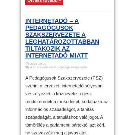
Olvass tovább »
INTERNETADÓ – A
PEDAGÓGUSOK
SZAKSZERVEZETE A
LEGHATÁROZOTTABBAN
TILTAKOZIK AZ
INTERNETADÓ MIATT
2014-10-22
Internetadó
a hozzászólások lehetősége kikapcsolva
–
A
Pedagógusok
A Pedagógusok Szakszervezete (PSZ)
Szakszervezete
a
szerint a tervezett internetadó súlyosan
leghatározottabban
tiltakozik
veszélyezteti a köznevelés egész
az
internetadó
miatt
rendszerének a működését, korlátozza az
bejegyzéshez
információs szabadságot, a tanítás
szabadságát, a tanuláshoz való jogot. A
tömörülés a parlamenti pártoktól azt kéri,
ne szavazzák meg a javaslatot.