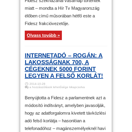
Fidesz székházánál vasárnap történtek
őrizetbe
a
rendőrség
miatt – mondta a Hír Tv Magyarország
bejegyzéshez
élőben című műsorában hétfő este a
Fidesz frakcióvezetője.
Olvass tovább »
INTERNETADÓ – ROGÁN: A
LAKOSSÁGNAK 700, A
CÉGEKNEK 5000 FORINT
LEGYEN A FELSŐ KORLÁT!
2014-10-28
Internetadó
a hozzászólások lehetősége kikapcsolva
–
Rogán:
a
Benyújtotta a Fidesz a parlamentnek azt a
lakosságnak
700,
módosító indítványt, amelyben javasolják,
a
cégeknek
hogy az adatforgalomra kivetett távközlési
5000
forint
legyen
adó felső korlátja – hasonlóan a
a
felső
telefonadóhoz – magánszemélyeknél havi
korlát!