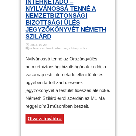
INTERNETADÓ –
NYILVÁNOSSÁ TENNÉ A
NEMZETBIZTONSÁGI
BIZOTTSÁGI ÜLÉS
JEGYZŐKÖNYVÉT NÉMETH
SZILÁRD
2014-10-29
Internetadó
a hozzászólások lehetősége kikapcsolva
–
Nyilvánossá
tenné
Nyilvánossá tenné az Országgyűlés
a
nemzetbiztonsági
nemzetbiztonsági bizottságának keddi, a
bizottsági
ülés
vasárnap esti internetadó elleni tüntetés
jegyzőkönyvét
Németh
Szilárd
ügyében tartott zárt ülésének
bejegyzéshez
jegyzőkönyvét a testület fideszes alelnöke.
Németh Szilárd erről szerdán az M1 Ma
reggel című műsorában beszélt.
Olvass tovább »