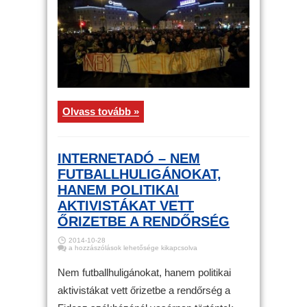
korláttal
bejegyzéshez
Olvass tovább »
INTERNETADÓ – NEM
FUTBALLHULIGÁNOKAT,
HANEM POLITIKAI
AKTIVISTÁKAT VETT
ŐRIZETBE A RENDŐRSÉG
2014-10-28
Internetadó
a hozzászólások lehetősége kikapcsolva
–
Nem
futballhuligánokat,
Nem futballhuligánokat, hanem politikai
hanem
politikai
aktivistákat vett őrizetbe a rendőrség a
aktivistákat
vett