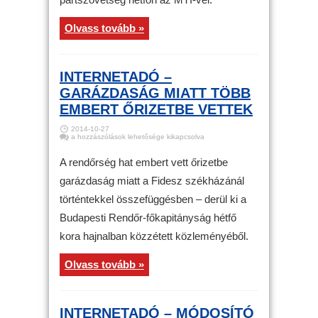
Olvass tovább »
INTERNETADÓ –
GARÁZDASÁG MIATT TÖBB
EMBERT ŐRIZETBE VETTEK
2014-10-27
Internetadó
a hozzászólások lehetősége kikapcsolva
–
Garázdaság
miatt
A rendőrség hat embert vett őrizetbe
több
embert
garázdaság miatt a Fidesz székházánál
őrizetbe
vettek
történtekkel összefüggésben – derül ki a
bejegyzéshez
Budapesti Rendőr-főkapitányság hétfő
kora hajnalban közzétett közleményéből.
Olvass tovább »
INTERNETADÓ – MÓDOSÍTÓ