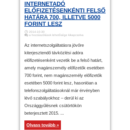
INTERNETADÓ
ELŐFIZETÉSENKÉNTI FELSŐ
HATÁRA 700, ILLETVE 5000
FORINT LESZ
2014-10-30
Költségvetés
a hozzászólások lehetősége kikapcsolva
–
Az
internetadó
Az internetszolgáltatásra jövőre
előfizetésenkénti
felső
kiterjesztendő távközlési adóra
határa
700,
előfizetésenként vezetik be a felső határt,
illetve
5000
forint
amely magánszemély előfizetők esetében
lesz
bejegyzéshez
700 forint, nem magánszemély előfizetők
esetében 5000 forint lesz, hasonlóan a
telefonszolgáltatásoknál már érvényben
lévő szabályokhoz – derül ki az
Országgyűlésnek csütörtökön
beterjesztett 2015. ...
Olvass tovább »