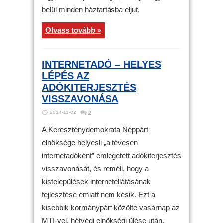
belül minden háztartásba eljut.
Olvass tovább »
INTERNETADÓ – HELYES
LÉPÉS AZ
ADÓKITERJESZTÉS
VISSZAVONÁSA
2014-11-02
0
A Kereszténydemokrata Néppárt
elnöksége helyesli „a tévesen
internetadóként” emlegetett adókiterjesztés
visszavonását, és reméli, hogy a
kistelepülések internetellátásának
fejlesztése emiatt nem késik. Ezt a
kisebbik kormánypárt közölte vasárnap az
MTI-vel, hétvégi elnökségi ülése után.