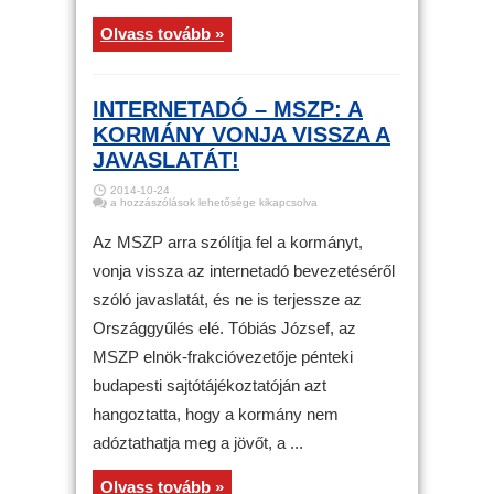
Olvass tovább »
INTERNETADÓ – MSZP: A
KORMÁNY VONJA VISSZA A
JAVASLATÁT!
2014-10-24
Internetadó
a hozzászólások lehetősége kikapcsolva
–
MSZP:
a
Az MSZP arra szólítja fel a kormányt,
kormány
vonja
vonja vissza az internetadó bevezetéséről
vissza
a
szóló javaslatát, és ne is terjessze az
javaslatát!
bejegyzéshez
Országgyűlés elé. Tóbiás József, az
MSZP elnök-frakcióvezetője pénteki
budapesti sajtótájékoztatóján azt
hangoztatta, hogy a kormány nem
adóztathatja meg a jövőt, a ...
Olvass tovább »