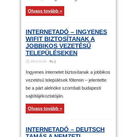
Olvass tovább »
INTERNETADÓ – INGYENES
WIFIT BIZTOSÍTANAK A
JOBBIKOS VEZETÉSŰ
TELEPÜLÉSEKEN
2014-11-01
0
Ingyenes internetet biztosítanak a jobbikos
vezetésű települések főterein – jelentette
be a párt alelnöke szombati budapesti
sajtótájékoztatóján.
Olvass tovább »
INTERNETADÓ – DEUTSCH
TAMÁS A NEMZETI