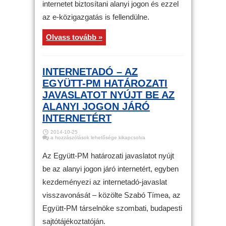
internetet biztosítani alanyi jogon és ezzel
internet
bejegyzéshez
az e-közigazgatás is fellendülne.
Olvass tovább »
INTERNETADÓ – AZ
EGYÜTT-PM HATÁROZATI
JAVASLATOT NYÚJT BE AZ
ALANYI JOGON JÁRÓ
INTERNETÉRT
2014-10-25
Internetadó
a hozzászólások lehetősége kikapcsolva
–
Az
Együtt-
Az Együtt-PM határozati javaslatot nyújt
PM
határozati
be az alanyi jogon járó internetért, egyben
javaslatot
nyújt
kezdeményezi az internetadó-javaslat
be
az
alanyi
visszavonását – közölte Szabó Tímea, az
jogon
járó
Együtt-PM társelnöke szombati, budapesti
internetért
bejegyzéshez
sajtótájékoztatóján.