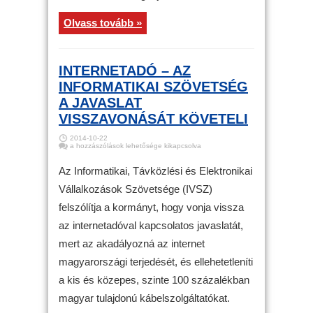
Olvass tovább »
INTERNETADÓ – AZ
INFORMATIKAI SZÖVETSÉG
A JAVASLAT
VISSZAVONÁSÁT KÖVETELI
2014-10-22
Internetadó
a hozzászólások lehetősége kikapcsolva
–
Az
informatikai
Az Informatikai, Távközlési és Elektronikai
szövetség
a
Vállalkozások Szövetsége (IVSZ)
javaslat
visszavonását
felszólítja a kormányt, hogy vonja vissza
követeli
bejegyzéshez
az internetadóval kapcsolatos javaslatát,
mert az akadályozná az internet
magyarországi terjedését, és ellehetetleníti
a kis és közepes, szinte 100 százalékban
magyar tulajdonú kábelszolgáltatókat.