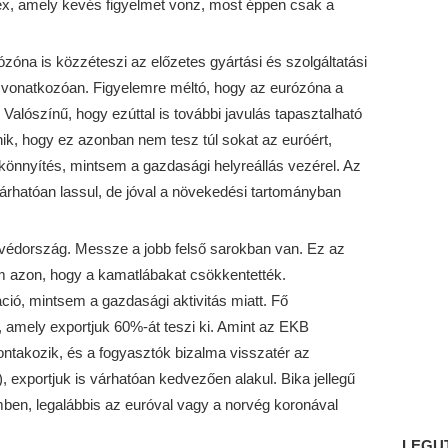
ndex, amely kevés figyelmet vonz, most éppen csak a
zóna is közzéteszi az előzetes gyártási és szolgáltatási
 vonatkozóan. Figyelemre méltó, hogy az eurózóna a
alószínű, hogy ezúttal is további javulás tapasztalható
ik, hogy ez azonban nem tesz túl sokat az euróért,
könnyítés, mintsem a gazdasági helyreállás vezérel. Az
árhatóan lassul, de jóval a növekedési tartományban
t Svédország. Messze a jobb felső sarokban van. Ez az
m azon, hogy a kamatlábakat csökkentették.
ció, mintsem a gazdasági aktivitás miatt. Fő
 amely exportjuk 60%-át teszi ki. Amint az EKB
ntakozik, és a fogyasztók bizalma visszatér az
, exportjuk is várhatóan kedvezően alakul. Bika jellegű
ben, legalábbis az euróval vagy a norvég koronával
LEGU