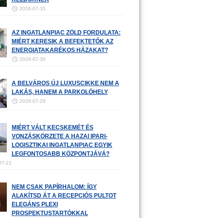
2026-07-31
AZ INGATLANPIAC ZÖLD FORDULATA:
MIÉRT KERESIK A BEFEKTETŐK AZ
ENERGIATAKARÉKOS HÁZAKAT?
2026-07-30
A BELVÁROS ÚJ LUXUSCIKKE NEM A
LAKÁS, HANEM A PARKOLÓHELY
2026-07-29
MIÉRT VÁLT KECSKEMÉT ÉS
VONZÁSKÖRZETE A HAZAI IPARI-
LOGISZTIKAI INGATLANPIAC EGYIK
LEGFONTOSABB KÖZPONTJÁVÁ?
07-21
NEM CSAK PAPÍRHALOM: ÍGY
ALAKÍTSD ÁT A RECEPCIÓS PULTOT
ELEGÁNS PLEXI
PROSPEKTUSTARTÓKKAL