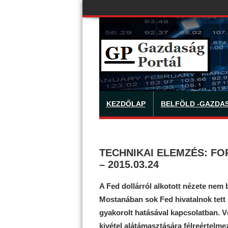
KEZDŐLAP
BELFÖLD -GAZDA
TECHNIKAI ELEMZÉS: FOR
– 2015.03.24
A Fed dollárról alkotott nézete nem 
Mostanában sok Fed hivatalnok tett 
gyakorolt hatásával kapcsolatban. Vé
kivétel alátámasztására félreértelme