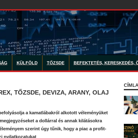
SÁG
KÜLFÖLD
TŐZSDE
BEFEKTETÉS, KERESKEDÉS, 
CÍMLA
EX, TŐZSDE, DEVIZA, ARANY, OLAJ
befolyásolja a kamatlábakról alkotott véleményüket
megjegyzéseket a dollárral és annak kilátásokra
leményem szerint úgy tűnik, hogy a piac a profit-
zi nyilatkozatukat