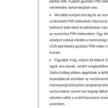
paritás felé. A japán gyártási PMI-i
növekedési tartományban van.
Ma több európai ország és az euró
szektorbeli PMI-indexeket márciusra
kedvező jobb felső kvadránsban van. V
az eurózóna PMI-indexeiben. Úgy tűn
amelyet sokkal inkább a mennyiségi 
USA-beli Markit gyártási PMI-index v
marad.
Figyeljük meg, milyen jól teljesí
egyik oka annak, amiért meglepődte
Valószínűleg jobban aggódnak a deflá
exportpiacuk azonban az euróövezet,
mennyiségi könnyítési programja kibo
eurózónában (amint azt tegnap láttuk)
nézetet vallok a svéd koronával szem
szemben.