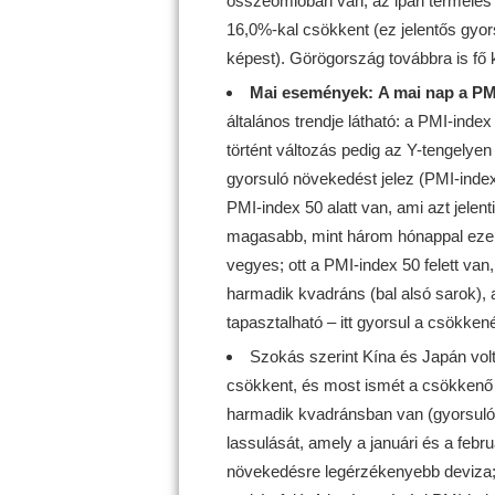
összeomlóban van; az ipari termelés 
16,0%-kal csökkent (ez jelentős gyo
képest). Görögország továbbra is fő
Mai események:
A mai nap
a PM
általános trendje látható: a PMI-inde
történt változás pedig az Y-tengelyen 
gyorsuló növekedést jelez (PMI-index
PMI-index 50 alatt van, ami azt jelen
magasabb, mint három hónappal ezelőtt
vegyes; ott a PMI-index 50 felett va
harmadik kvadráns (bal alsó sarok), 
tapasztalható – itt gyorsul a csökke
Szokás szerint Kína és Japán vol
csökkent, és most ismét a csökkenő t
harmadik kvadránsban van (gyorsuló
lassulását, amely a januári és a febru
növekedésre legérzékenyebb deviza; 