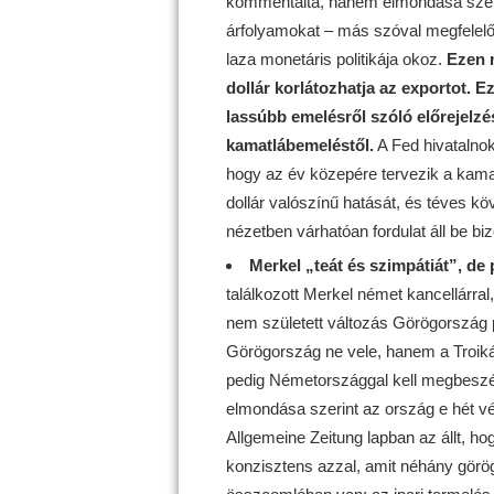
kommentálta, hanem elmondása szeri
árfolyamokat – más szóval megfelelő
laza monetáris politikája okoz.
Ezen 
dollár korlátozhatja az exportot.
Ez
lassúbb emelésről szóló előrejelzé
kamatlábemeléstől.
A Fed hivatalno
hogy az év közepére tervezik a kama
dollár valószínű hatását, és téves kö
nézetben várhatóan fordulat áll be bizo
Merkel „teát és szimpátiát”, de
találkozott Merkel német kancellárral,
nem született változás Görögország 
Görögország ne vele, hanem a Troiká
pedig Németországgal kell megbeszé
elmondása szerint az ország e hét vég
Allgemeine Zeitung lapban az állt, hog
konzisztens azzal, amit néhány görö