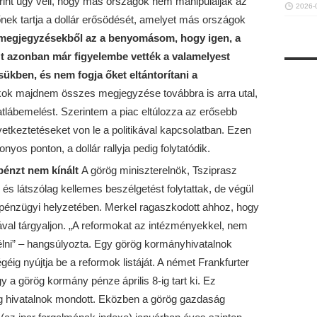
nt úgy véli, hogy más országok nem manipulálják az
2026-
nek tartja a dollár erősödését, amelyet más országok
megjegyzésekből az a benyomásom, hogy igen, a
t azonban már figyelembe vették a valamelyest
sükben, és nem fogja őket eltántorítani a
kok majdnem összes megjegyzése továbbra is arra utal,
tlábemelést. Szerintem a piac eltúlozza az erősebb
vetkeztetéseket von le a politikával kapcsolatban. Ezen
nyos ponton, a dollár rallyja pedig folytatódik.
 pénzt nem kínált
A görög miniszterelnök, Tsziprasz
 és látszólag kellemes beszélgetést folytattak, de végül
pénzügyi helyzetében. Merkel ragaszkodott ahhoz, hogy
val tárgyaljon. „A reformokat az intézményekkel, nem
lni” – hangsúlyozta. Egy görög kormányhivatalnok
éig nyújtja be a reformok listáját. A német Frankfurter
y a görög kormány pénze április 8-ig tart ki. Ez
g hivatalnok mondott. Eközben a görög gazdaság