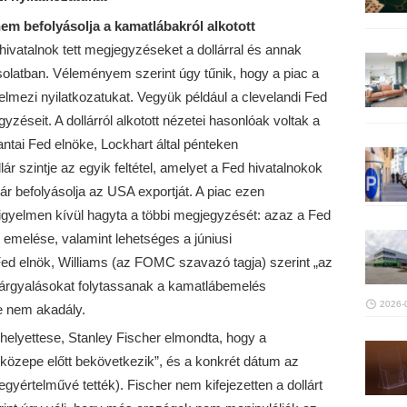
nem befolyásolja a kamatlábakról alkotott
vatalnok tett megjegyzéseket a dollárral és annak
solatban. Véleményem szerint úgy tűnik, hogy a piac a
rtelmezi nyilatkozatukat. Vegyük például a clevelandi Fed
zéseit. A dollárról alkotott nézetei hasonlóak voltak a
ntai Fed elnöke, Lockhart által pénteken
ár szintje az egyik feltétel, amelyet a Fed hivatalnokok
ár befolyásolja az USA exportját. A piac ezen
igyelmen kívül hagyta a többi megjegyzését: azaz a Fed
emelése, valamint lehetséges a júniusi
ed elnök, Williams (az FOMC szavazó tagja) szerint „az
 tárgyalásokat folytassanak a kamatlábemelés
2026-
e nem akadály.
helyettese, Stanley Fischer elmondta, hogy a
közepe előtt bekövetkezik”, és a konkrét dátum az
egyértelművé tették). Fischer nem kifejezetten a dollárt