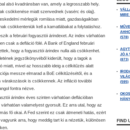
bal alsó kvadránsban van, amely a legrosszabb hely.
VÁLL
ak csökkenése miatt szenvednek (vasérc és olaj).
MIRE
reskedelmi mérlegük romlása miatt, gazdaságaikban
ak csökkenteniük kell a kamatlábakat a folytatáshoz.
MŰVE
AHHO
zik a februári fogyasztói árindexet. Az index várhatóan
(578)
n csak a defláció fölé. A Bank of England februári
AGYT
ettek, hogy a fogyasztói árindex nulla alá csökkenhet.
JÓ A
letének jegyzőkönyvéből kiderült, hogy a tagok a
(873)
ó miatt, mivel az hosszabb ideig a célkitűzés alatt
IROD
ációja messze elmarad a BoE célkitűzésétől, és a
VILÁ
ós várakozások is csökkennek. Az infláció további
(595)
ngol fontra nézve.
OKOS
asztói árindex éves szinten várhatóan deflációban
HÁNY
várhatóan valamelyest gyorsult. Ez arra utal, hogy az
más fő okai. A Fed szerint ez csak átmeneti hatás, ezért
k vagyunk arra, hogy meddig tart ki a nézetük, különösen
FIND
kken.