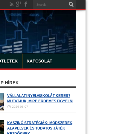
ÖTLETEK
KAPCSOLAT
P HÍREK
VÁLLALATI NYELVISKOLÁT KERES?
MUTATJUK, MIRE ÉRDEMES FIGYELNI
2026-08-07
KASZINÓ STRATÉGIÁK: MÓDSZEREK,
ALAPELVEK ÉS TUDATOS JÁTÉK
KEZDŐKNEK