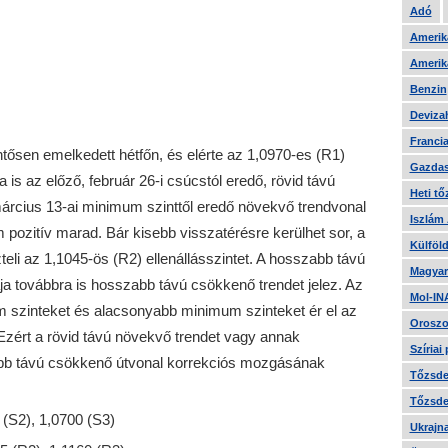
Adó
Amerika
Amerika
Benzin
Devizah
Francia
entősen emelkedett hétfőn, és elérte az 1,0970-es (R1)
Gazdas
a is az előző, február 26-i csúcstól eredő, rövid távú
Heti tő
 március 13-ai minimum szinttől eredő növekvő trendvonal
Iszlám
em pozitív marad. Bár kisebb visszatérésre kerülhet sor, a
Külföld
li az 1,1045-ös (R2) ellenállásszintet. A hosszabb távú
Magyar
ája továbbra is hosszabb távú csökkenő trendet jelez. Az
Mol-IN
zinteket és alacsonyabb minimum szinteket ér el az
Oroszo
Ezért a rövid távú növekvő trendet vagy annak
Szíriai
bb távú csökkenő útvonal korrekciós mozgásának
Tőzsde 
Tőzsde 
(S2), 1,0700 (S3)
Ukrajn