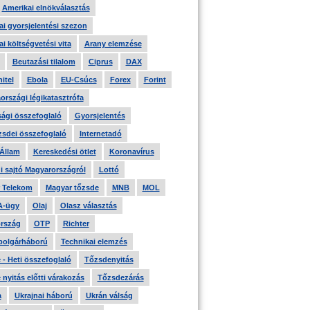
Amerikai elnökválasztás
i gyorsjelentési szezon
i költségvetési vita
Arany elemzése
Beutazási tilalom
Ciprus
DAX
itel
Ebola
EU-Csúcs
Forex
Forint
országi légikatasztrófa
ági összefoglaló
Gyorsjelentés
zsdei összefoglaló
Internetadó
 Állam
Kereskedési ötlet
Koronavírus
i sajtó Magyarországról
Lottó
 Telekom
Magyar tőzsde
MNB
MOL
A-ügy
Olaj
Olasz választás
rszág
OTP
Richter
 polgárháború
Technikai elemzés
- Heti összefoglaló
Tőzsdenyitás
nyitás előtti várakozás
Tőzsdezárás
a
Ukrajnai háború
Ukrán válság