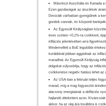
Másrészt Ausztrália és Kanada a 
Ezen gazdaságok az árucikkek árain
Devizáik várhatóan gyengülnek a ke
gondok vannak, és központi bankjaikn
Az Egyesült Királyságban közzétes
éves szinten +0,1%-ra csökkent, éppe
inflációs jelentésében arra figyelmezt
Mindemellett a BoE legutóbbi értekez
korábbinál jobban aggódnak az infláci
maradhat. Az Egyesült Királyság infl
dolgokat súlyosbítja, hogy az infláci
csökkenése negatív hatású lehet az a
Az USA-ban a februári teljes fogy
marad, míg a mag fogyasztói árindex 
alacsony energiaárak a deflációs nyo
hajlandó áttekinteni azon. Kíváncsia
akkor, ha az olaj ára továbbra is csö