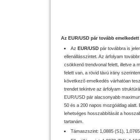
Az EUR/USD pár tovább emelkedett
Az
EUR/USD
pár továbbra is jel
ellenállásszintet. Az árfolyam továbbr
csökkenő trendvonal felett, illetve a
felett van, a rövid távú irány szerint
következő emelkedés várhatóan teszte
trendet tekintve az árfolyam struktúr
EUR/USD pár alacsonyabb maximum s
50 és a 200 napos mozgóátlag alatt. 
lehetséges hosszabbítását a hossza
tartanám.
Támaszszint: 1,0885 (S1), 1,0765 