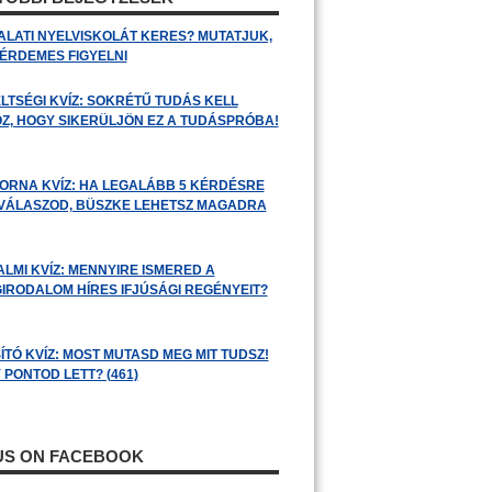
ALATI NYELVISKOLÁT KERES? MUTATJUK,
 ÉRDEMES FIGYELNI
LTSÉGI KVÍZ: SOKRÉTŰ TUDÁS KELL
Z, HOGY SIKERÜLJÖN EZ A TUDÁSPRÓBA!
ORNA KVÍZ: HA LEGALÁBB 5 KÉRDÉSRE
 VÁLASZOD, BÜSZKE LEHETSZ MAGADRA
ALMI KVÍZ: MENNYIRE ISMERED A
GIRODALOM HÍRES IFJÚSÁGI REGÉNYEIT?
ÍTÓ KVÍZ: MOST MUTASD MEG MIT TUDSZ!
 PONTOD LETT? (461)
 US ON FACEBOOK