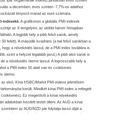
(az ipar forgalmának indexe) januárban éves szinten
rsulás a decemberi, éves szinten -7,7%-os adathoz
 kockázati tényező marad az euró számára.
I-indexeké.
A grafikonon a globális PMI-indexek
x szintje az X-tengelyen, az utóbbi három hónapban
látható. A legjobb hely a jobb felső sarok, amely
 50 felett). A második kvadráns (a bal felső sarokban a
ti, hogy a növekedés lassul, de a PMI-index továbbra is
, ezért a helyzet legalább javul.) A jobb alsó sarok is
n, de a növekedés üteme lassul. A legrosszabb hely a
ahol a PMI-index 50 alatt van és csökkenés
nés üteme.
t az első. Kína HSBC/Markit PMI-indexe jelentősen
artományba került. Mindkét kínai PMI-index a rettegett
 csökkenés). Ez megerősíti a kínai növekedés
ári adatokban kezdett testet ölteni. Az AUD a kínai
szerintem az AUD/NZD pár folytatja lassú útját a