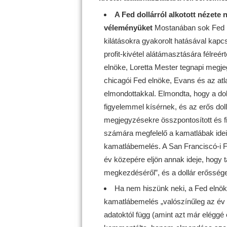
A Fed dollárról alkotott nézete 
véleményüket
Mostanában sok Fed hi
kilátásokra gyakorolt hatásával kapc
profit-kivétel alátámasztására félreé
elnöke, Loretta Mester tegnapi megjegy
chicagói Fed elnöke, Evans és az atla
elmondottakkal. Elmondta, hogy a doll
figyelemmel kísérnek, és az erős doll
megjegyzésekre összpontosított és f
számára megfelelő a kamatlábak idei 
kamatlábemelés. A San Franciscó-i F
év közepére eljön annak ideje, hogy
megkezdéséről”, és a dollár erősség
Ha nem hiszünk neki, a Fed elnök
kamatlábemelés „valószínűleg az év 
adatoktól függ (amint azt már eléggé 