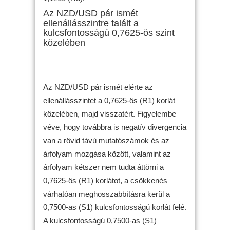
Az NZD/USD pár ismét
ellenállásszintre talált a
kulcsfontosságú 0,7625-ös szint
közelében
Az NZD/USD pár ismét elérte az
ellenállásszintet a 0,7625-ös (R1) korlát
közelében, majd visszatért. Figyelembe
véve, hogy továbbra is negatív divergencia
van a rövid távú mutatószámok és az
árfolyam mozgása között, valamint az
árfolyam kétszer nem tudta áttörni a
0,7625-ös (R1) korlátot, a csökkenés
várhatóan meghosszabbításra kerül a
0,7500-as (S1) kulcsfontosságú korlát felé.
A kulcsfontosságú 0,7500-as (S1)