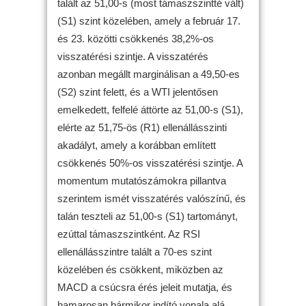
talált az 51,00-s (most támaszszintté vált)
(S1) szint közelében, amely a február 17.
és 23. közötti csökkenés 38,2%-os
visszatérési szintje. A visszatérés
azonban megállt marginálisan a 49,50-es
(S2) szint felett, és a WTI jelentősen
emelkedett, felfelé áttörte az 51,00-s (S1),
elérte az 51,75-ös (R1) ellenállásszinti
akadályt, amely a korábban említett
csökkenés 50%-os visszatérési szintje. A
momentum mutatószámokra pillantva
szerintem ismét visszatérés valószínű, és
talán teszteli az 51,00-s (S1) tartományt,
ezúttal támaszszintként. Az RSI
ellenállásszintre talált a 70-es szint
közelében és csökkent, miközben az
MACD a csúcsra érés jeleit mutatja, és
hamarosan bármikor indító vonala alá