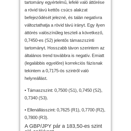
tartomány egyértelmű, lefelé való áttörése
a rövid távú kettős csúcs alakzat
befejeződését jelezné, és talán negatívra
változtathatja a rövid távú irányt. Egy ilyen
áttörés valószínűleg teszteli a következő,
0,7450-es (S2) jelentős támaszszinti
tartományt. Hosszabb távon szerintem az
általános trend továbbra is negatív. Emiatt
(legalábbis egyelőre) korrekciós fázisnak
tekintem a 0,7175-ös szintről való
helyreállást.
• Támaszszint: 0,7500 (S1), 0,7450 (S2),
0,7340 (S3).
• Ellenállásszint: 0,7625 (R1), 0,7700 (R2),
0,7800 (R3).
A GBP/JPY pár a 183,50-es szint