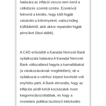
hatására az infláció vissza nem kerül a
célkitűzés szerinti szintre. Ezenkívül
felmerül a kérdés, hogy kitől fogják
vásárolni a kötvényeket: valószínűleg
külföldiektől, akik akkor repatriálni fogják
pénzüket (lásd alább).
A CAD erősödött a Kanadai Nemzeti Bank
nyilatkozata hatására A Kanadai Nemzeti
Bank változatlanul hagyta a kamatlábakat
(a várakozásoknak megfelelően), de a
nyilatkozat a várthoz képest kevésbé volt
enyhítés-párti. A Bank elmondta, hogy az
inflációs profil körüli kockázatok most
kiegyensúlyozottabbak, és hogy a
monetáris politikai ösztönző intézkedés