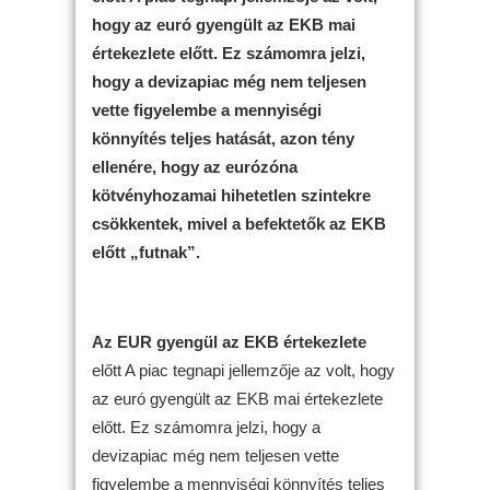
hogy az euró gyengült az EKB mai
értekezlete előtt. Ez számomra jelzi,
hogy a devizapiac még nem teljesen
vette figyelembe a mennyiségi
könnyítés teljes hatását, azon tény
ellenére, hogy az eurózóna
kötvényhozamai hihetetlen szintekre
csökkentek, mivel a befektetők az EKB
előtt „futnak”.
Az EUR gyengül az EKB értekezlete
előtt A piac tegnapi jellemzője az volt, hogy
az euró gyengült az EKB mai értekezlete
előtt. Ez számomra jelzi, hogy a
devizapiac még nem teljesen vette
figyelembe a mennyiségi könnyítés teljes