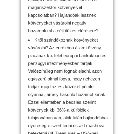
magánszektor kötvényeivel
kapcsolatban? Hajlandóak lesznek
kötvényeket vásárolni negatív
hozamokkal a célkitűzés elérésére?
Kitől szándékoznak kötvényeket
vásárolni? Az eurózóna államkötvény-
piacának kb. felét európai bankokban és
pénzügyi intézményekben tartják.
Valószínűleg nem fognak eladni, azon
egyszerű oknál fogva, hogy nehezen
tudják majd az eszközöket pótolni
olyannal, amely hasonló hozamot kínál.
Ezzel ellentétben a becslés szerint
kötvények kb. 36%-a külföldiek
tulajdonában van, akik talán hajlandóbbak
nyereségre szert tenni és azt máshová
befektetni (pl. Treasuries – USA-beli