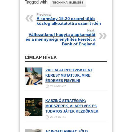
Tagged with:
TECHNIKAI ELEMZÉS
Previous:
A kormány 15-20 ezerrel több
közfoglalkoztatottra számít idén
Next:
Változatlanul hagyta alapkamatát
és a mennyiségi enyhítés keretét a
Bank of England
CÍMLAP HÍREK
VÁLLALATI NYELVISKOLÁT
KERES? MUTATJUK, MIRE
ÉRDEMES FIGYELNI
2026-08-07
KASZINÓ STRATÉGIÁK:
MÓDSZEREK, ALAPELVEK ÉS
TUDATOS JÁTÉK KEZDŐKNEK
2026-07-31
AZ INGATLANPIAC ZÖLD