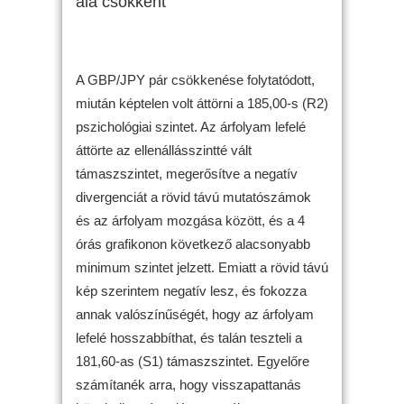
alá csökkent
A GBP/JPY pár csökkenése folytatódott,
miután képtelen volt áttörni a 185,00-s (R2)
pszichológiai szintet. Az árfolyam lefelé
áttörte az ellenállásszintté vált
támaszszintet, megerősítve a negatív
divergenciát a rövid távú mutatószámok
és az árfolyam mozgása között, és a 4
órás grafikonon következő alacsonyabb
minimum szintet jelzett. Emiatt a rövid távú
kép szerintem negatív lesz, és fokozza
annak valószínűségét, hogy az árfolyam
lefelé hosszabbíthat, és talán teszteli a
181,60-as (S1) támaszszintet. Egyelőre
számítanék arra, hogy visszapattanás