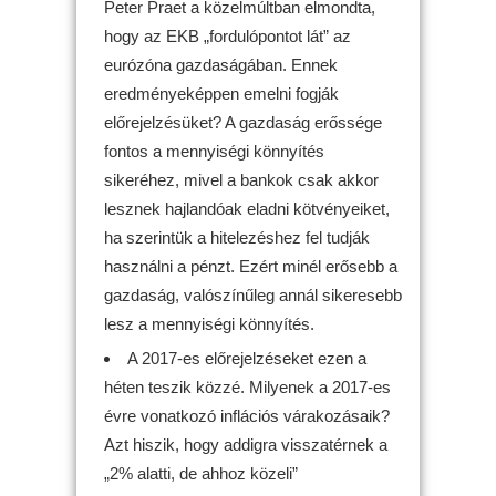
Peter Praet a közelmúltban elmondta,
hogy az EKB „fordulópontot lát” az
eurózóna gazdaságában. Ennek
eredményeképpen emelni fogják
előrejelzésüket? A gazdaság erőssége
fontos a mennyiségi könnyítés
sikeréhez, mivel a bankok csak akkor
lesznek hajlandóak eladni kötvényeiket,
ha szerintük a hitelezéshez fel tudják
használni a pénzt. Ezért minél erősebb a
gazdaság, valószínűleg annál sikeresebb
lesz a mennyiségi könnyítés.
A 2017-es előrejelzéseket ezen a
héten teszik közzé. Milyenek a 2017-es
évre vonatkozó inflációs várakozásaik?
Azt hiszik, hogy addigra visszatérnek a
„2% alatti, de ahhoz közeli”