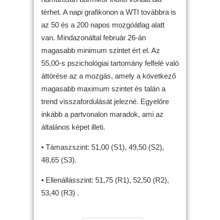
térhet. A napi grafikonon a WTI továbbra is
az 50 és a 200 napos mozgóátlag alatt
van. Mindazonáltal február 26-án
magasabb minimum szintet ért el. Az
55,00-s pszichológiai tartomány felfelé való
áttörése az a mozgás, amely a következő
magasabb maximum szintet és talán a
trend visszafordulását jelezné. Egyelőre
inkább a partvonalon maradok, ami az
általános képet illeti.
• Támaszszint: 51,00 (S1), 49,50 (S2),
48,65 (S3).
• Ellenállásszint: 51,75 (R1), 52,50 (R2),
53,40 (R3) .