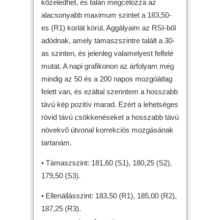
közeledhet, és talán megcélozza az
alacsonyabb maximum szintet a 183,50-
es (R1) korlát körül. Aggályaim az RSI-ből
adódnak, amely támaszszintre talált a 30-
as szinten, és jelenleg valamelyest felfelé
mutat. A napi grafikonon az árfolyam még
mindig az 50 és a 200 napos mozgóátlag
felett van, és ezáltal szerintem a hosszabb
távú kép pozitív marad. Ezért a lehetséges
rövid távú csökkenéseket a hosszabb távú
növekvő útvonal korrekciós mozgásának
tartanám.
• Támaszszint: 181,60 (S1), 180,25 (S2),
179,50 (S3).
• Ellenállásszint: 183,50 (R1), 185,00 (R2),
187,25 (R3).