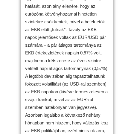
hatását, azon tény ellenére, hogy az
eurózóna kötvényhozamai hihetetlen
szintekre csökkentek, mivel a befektetők
az EKB előtt „futnak”. Tavaly az EKB
napok jelentősek voltak az EUR/USD pár
számára – a pár átlagos tartománya az
EKB értekezletének napjain 0,97% volt,
majdnem a kétszerese az éves szintre
vetített napi átlagos tartománynak (0,57%).
A legtöbb devizában alig tapasztalhattunk
fokozott volatilitást (az USD-ral szemben)
az EKB napokon (kivéve természetesen a
svájci frankot, mivel az az EUR-ral
szemben hatékonyan van jegyezve).
Azonban legalább a következő néhány
hónapban nem hiszem, hogy változás lesz
az EKB politikájában, ezért nincs ok arra,