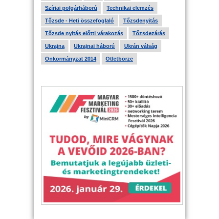
Szíriai polgárháború
Technikai elemzés
Tőzsde - Heti összefoglaló
Tőzsdenyitás
Tőzsde nyitás előtti várakozás
Tőzsdezárás
Ukrajna
Ukrajnai háború
Ukrán válság
Önkormányzat 2014
Ötletbörze