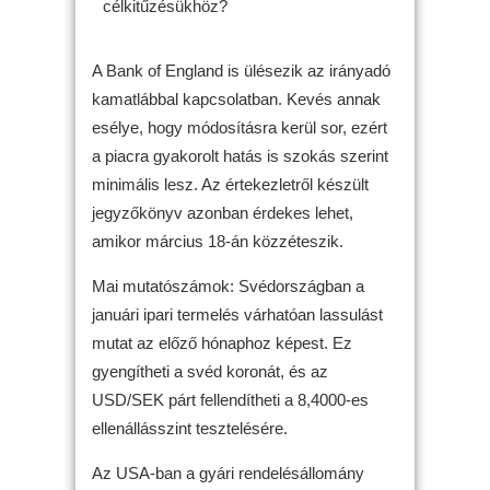
célkitűzésükhöz?
A Bank of England is ülésezik az irányadó
kamatlábbal kapcsolatban. Kevés annak
esélye, hogy módosításra kerül sor, ezért
a piacra gyakorolt hatás is szokás szerint
minimális lesz. Az értekezletről készült
jegyzőkönyv azonban érdekes lehet,
amikor március 18-án közzéteszik.
Mai mutatószámok: Svédországban a
januári ipari termelés várhatóan lassulást
mutat az előző hónaphoz képest. Ez
gyengítheti a svéd koronát, és az
USD/SEK párt fellendítheti a 8,4000-es
ellenállásszint tesztelésére.
Az USA-ban a gyári rendelésállomány