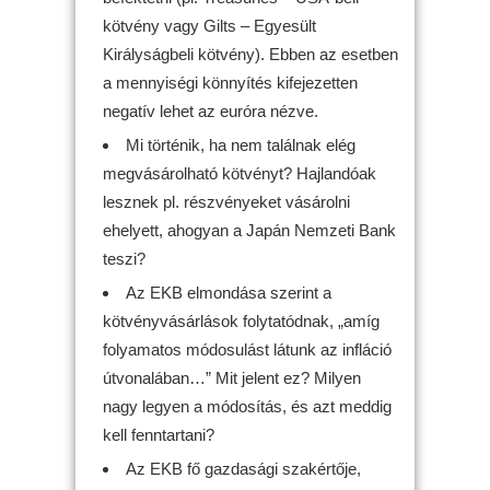
kötvény vagy Gilts – Egyesült
Királyságbeli kötvény). Ebben az esetben
a mennyiségi könnyítés kifejezetten
negatív lehet az euróra nézve.
Mi történik, ha nem találnak elég
megvásárolható kötvényt? Hajlandóak
lesznek pl. részvényeket vásárolni
ehelyett, ahogyan a Japán Nemzeti Bank
teszi?
Az EKB elmondása szerint a
kötvényvásárlások folytatódnak, „amíg
folyamatos módosulást látunk az infláció
útvonalában…” Mit jelent ez? Milyen
nagy legyen a módosítás, és azt meddig
kell fenntartani?
Az EKB fő gazdasági szakértője,