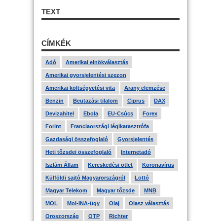
TEXT
CÍMKÉK
Adó
Amerikai elnökválasztás
Amerikai gyorsjelentési szezon
Amerikai költségvetési vita
Arany elemzése
Benzin
Beutazási tilalom
Ciprus
DAX
Devizahitel
Ebola
EU-Csúcs
Forex
Forint
Franciaországi légikatasztrófa
Gazdasági összefoglaló
Gyorsjelentés
Heti tőzsdei összefoglaló
Internetadó
Iszlám Állam
Kereskedési ötlet
Koronavírus
Külföldi sajtó Magyarországról
Lottó
Magyar Telekom
Magyar tőzsde
MNB
MOL
Mol-INA-ügy
Olaj
Olasz választás
Oroszország
OTP
Richter