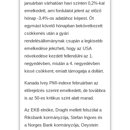
januárban várhatóan havi szinten 0,2%-kal
emelkedett, ami fordulatot jelent az előző
hónap -3,4%-os adatához képest. Öt
egymást követő hónapban bekövetkezett
csökkenés után a gyári
rendelésállománynak csupán a legkisebb
emelkedése jelezheti, hogy az USA
növekedése kezdett fellendülni az 1.
negyedévben, miután a 4. negyedévben
kissé csökkent; emiatt támogatja a dollárt.
Kanada Ivey PMI-indexe februárban az
előrejelzés szerint emelkedett, de továbbra
is az 50-es kritikus szint alatt marad.
Az EKB elnöke, Draghi mellett felszólal a
Riksbank kormányzója, Stefan Ingves és
a Norges Bank kormányzója, Oeystein