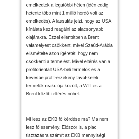
emelkedtek a legutóbbi héten (idén eddig
hetente több mint 1 millió hordó volt az
emelkedés). A lassulás jelzi, hogy az USA
kínálata kezd reagálni az alacsonyabb
olajárakra. Ezzel ellentétben a Brent
valamelyest csökkent, mivel Szaúd-Arábia
elismételte azon ígéretét, hogy nem
csökkenti a termelést. Mivel eltérés van a
profitorientált USA-beli termelők és a
kevésbé profit-érzékeny távol-keleti
termelők reakciója között, a WTI és a
Brent közötti eltérés nőhet.
Mi lesz az EKB fő kérdése ma? Ma nem
lesz fő esemény. Először is, a piac
tisztázásra számít az EKB mennyiségi