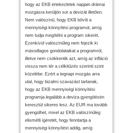
hogy az EKB értekezletek napjain drámai
mozgásra kerüljön sor a devizát illetően.
Nem valószínű, hogy EKB bővíti a
mennyiségi könnyítési programot, amíg
nem tudja megítélni a program sikerét.
Ezenkívül valószínűleg nem fejezik ki
másodlagos gondolataikat a programról,
illetve nem csökkentik azt, amíg az infláció
vissza nem tér a célkitűzés szerinti szint
közelébe. Ezért a tegnapi mozgás arra
utal, hogy bizalmi szavazást tartanak,
hogy az EKB mennyiségi könnyítési
programja legalább a deviza gyengítésén
keresztül sikeres lesz. Az EUR ma tovább
gyengülhet, mivel az EKB valószínűleg
elismétli ígéretét, hogy fenntartja a
mennyiségi könnyítést addig, amíg