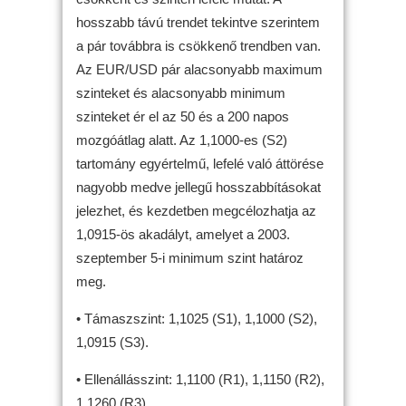
hosszabb távú trendet tekintve szerintem
a pár továbbra is csökkenő trendben van.
Az EUR/USD pár alacsonyabb maximum
szinteket és alacsonyabb minimum
szinteket ér el az 50 és a 200 napos
mozgóátlag alatt. Az 1,1000-es (S2)
tartomány egyértelmű, lefelé való áttörése
nagyobb medve jellegű hosszabbításokat
jelezhet, és kezdetben megcélozhatja az
1,0915-ös akadályt, amelyet a 2003.
szeptember 5-i minimum szint határoz
meg.
• Támaszszint: 1,1025 (S1), 1,1000 (S2),
1,0915 (S3).
• Ellenállásszint: 1,1100 (R1), 1,1150 (R2),
1,1260 (R3).