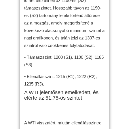
ismét tesztelheti az 1190-es (S2)
támaszszintet. Hosszabb távon az 1190-
es (S2) tartomány lefelé történő áttörése
az a mozgás, amely megerősítené a
következő alacsonyabb minimum szintet a
napi grafikonon, és talán jelzi az 1307-es
szintről való csökkenés folytatódását.
• Támaszszint: 1200 (S1), 1190 (S2), 1185
(S3).
• Ellenállásszint: 1215 (R1), 1222 (R2),
1235 (R3).
A WTI jelentősen emelkedett, és
elérte az 51,75-ös szintet
A WTI visszatért, miután ellenállásszintre