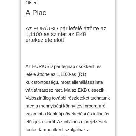
Olsen.
A Piac
Az EUR/USD pár lefelé áttörte az
1,1100-as szintet az EKB
értekezlete előtt
Az EUR/USD pár tegnap csökkent, és
lefelé áttörte az 1,1100-as (R1)
kulcsfontosságú, most ellenállásszintté
vált támaszszintet. Ma az EKB ülésezik.
Valószínűleg további részleteket tudhatunk
meg a mennyiségi könnyítési programról,
valamint a Bank új növekedési és inflációs
előrejelzéseiről. Az inflációs előrejelzések
fontos támpontként szolgálnak a