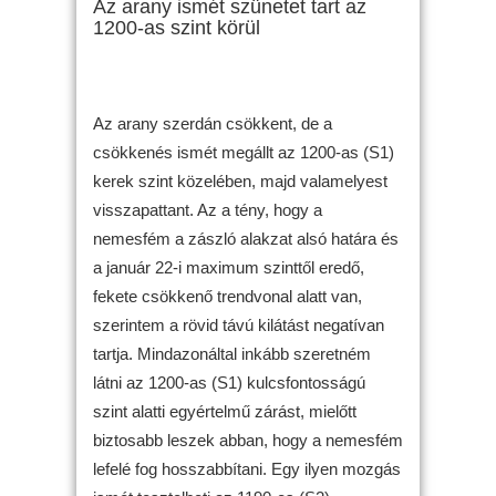
Az arany ismét szünetet tart az
1200-as szint körül
Az arany szerdán csökkent, de a
csökkenés ismét megállt az 1200-as (S1)
kerek szint közelében, majd valamelyest
visszapattant. Az a tény, hogy a
nemesfém a zászló alakzat alsó határa és
a január 22-i maximum szinttől eredő,
fekete csökkenő trendvonal alatt van,
szerintem a rövid távú kilátást negatívan
tartja. Mindazonáltal inkább szeretném
látni az 1200-as (S1) kulcsfontosságú
szint alatti egyértelmű zárást, mielőtt
biztosabb leszek abban, hogy a nemesfém
lefelé fog hosszabbítani. Egy ilyen mozgás