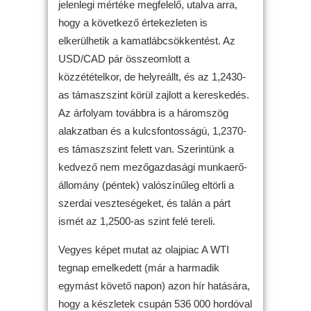
jelenlegi mértéke megfelelő, utalva arra,
hogy a következő értekezleten is
elkerülhetik a kamatlábcsökkentést. Az
USD/CAD pár összeomlott a
közzétételkor, de helyreállt, és az 1,2430-
as támaszszint körül zajlott a kereskedés.
Az árfolyam továbbra is a háromszög
alakzatban és a kulcsfontosságú, 1,2370-
es támaszszint felett van. Szerintünk a
kedvező nem mezőgazdasági munkaerő-
állomány (péntek) valószínűleg eltörli a
szerdai veszteségeket, és talán a párt
ismét az 1,2500-as szint felé tereli.
Vegyes képet mutat az olajpiac A WTI
tegnap emelkedett (már a harmadik
egymást követő napon) azon hír hatására,
hogy a készletek csupán 536 000 hordóval