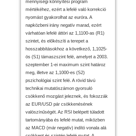
mennyiségi könnyítési program
mértékéhez, ezért a lefelé való korrekció
nyomást gyakorolhat az euróra. A
napközbeni irány negatív marad, ezért
várhatóan lefelé áttöri az 1,1100-as (R1)
szintet, és előkészíti a terepet a
hosszabbításokhoz a következő, 1,1025-
ös (S1) támaszszint felé, amelyet a 2003.
szeptember 1-ei maximum szint határoz
meg, illetve az 1,1000-es (S2)
pszichológiai szint felé. A rövid távú
technikai mutatószámon gyorsuló
csökkenő mozgást jeleznek, és fokozzák
az EUR/USD pár csökkenésének
valószínűségét. Az RSI belépett túladott
tartományába és lefelé mutat, miközben
az MACD (már negatív) indító vonala alá
csökkent és szintén lefelé mutat. A