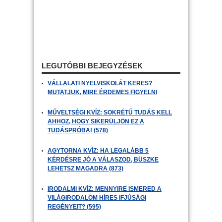
LEGUTÓBBI BEJEGYZÉSEK
VÁLLALATI NYELVISKOLÁT KERES?
MUTATJUK, MIRE ÉRDEMES FIGYELNI
MŰVELTSÉGI KVÍZ: SOKRÉTŰ TUDÁS KELL
AHHOZ, HOGY SIKERÜLJÖN EZ A
TUDÁSPRÓBA! (578)
AGYTORNA KVÍZ: HA LEGALÁBB 5
KÉRDÉSRE JÓ A VÁLASZOD, BÜSZKE
LEHETSZ MAGADRA (873)
IRODALMI KVÍZ: MENNYIRE ISMERED A
VILÁGIRODALOM HÍRES IFJÚSÁGI
REGÉNYEIT? (595)