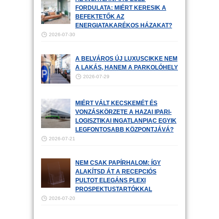
FORDULATA: MIÉRT KERESIK A
BEFEKTETŐK AZ
ENERGIATAKARÉKOS HÁZAKAT?
2026-07-30
A BELVÁROS ÚJ LUXUSCIKKE NEM
A LAKÁS, HANEM A PARKOLÓHELY
2026-07-29
MIÉRT VÁLT KECSKEMÉT ÉS
VONZÁSKÖRZETE A HAZAI IPARI-
LOGISZTIKAI INGATLANPIAC EGYIK
LEGFONTOSABB KÖZPONTJÁVÁ?
2026-07-21
NEM CSAK PAPÍRHALOM: ÍGY
ALAKÍTSD ÁT A RECEPCIÓS
PULTOT ELEGÁNS PLEXI
PROSPEKTUSTARTÓKKAL
2026-07-20