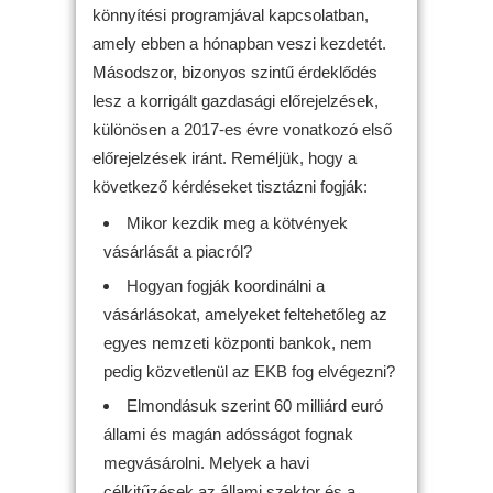
könnyítési programjával kapcsolatban,
amely ebben a hónapban veszi kezdetét.
Másodszor, bizonyos szintű érdeklődés
lesz a korrigált gazdasági előrejelzések,
különösen a 2017-es évre vonatkozó első
előrejelzések iránt. Reméljük, hogy a
következő kérdéseket tisztázni fogják:
Mikor kezdik meg a kötvények
vásárlását a piacról?
Hogyan fogják koordinálni a
vásárlásokat, amelyeket feltehetőleg az
egyes nemzeti központi bankok, nem
pedig közvetlenül az EKB fog elvégezni?
Elmondásuk szerint 60 milliárd euró
állami és magán adósságot fognak
megvásárolni. Melyek a havi
célkitűzések az állami szektor és a