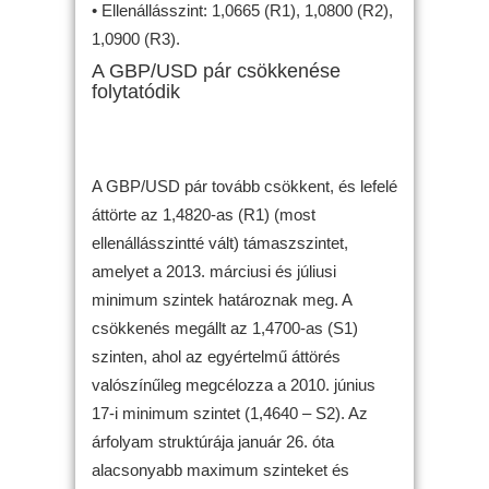
• Ellenállásszint: 1,0665 (R1), 1,0800 (R2),
1,0900 (R3).
A GBP/USD pár csökkenése
folytatódik
A GBP/USD pár tovább csökkent, és lefelé
áttörte az 1,4820-as (R1) (most
ellenállásszintté vált) támaszszintet,
amelyet a 2013. márciusi és júliusi
minimum szintek határoznak meg. A
csökkenés megállt az 1,4700-as (S1)
szinten, ahol az egyértelmű áttörés
valószínűleg megcélozza a 2010. június
17-i minimum szintet (1,4640 – S2). Az
árfolyam struktúrája január 26. óta
alacsonyabb maximum szinteket és