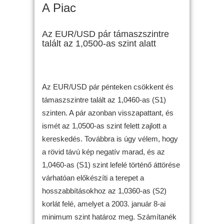
A Piac
Az EUR/USD pár támaszszintre
talált az 1,0500-as szint alatt
Az EUR/USD pár pénteken csökkent és
támaszszintre talált az 1,0460-as (S1)
szinten. A pár azonban visszapattant, és
ismét az 1,0500-as szint felett zajlott a
kereskedés. Továbbra is úgy vélem, hogy
a rövid távú kép negatív marad, és az
1,0460-as (S1) szint lefelé történő áttörése
várhatóan előkészíti a terepet a
hosszabbításokhoz az 1,0360-as (S2)
korlát felé, amelyet a 2003. január 8-ai
minimum szint határoz meg. Számítanék