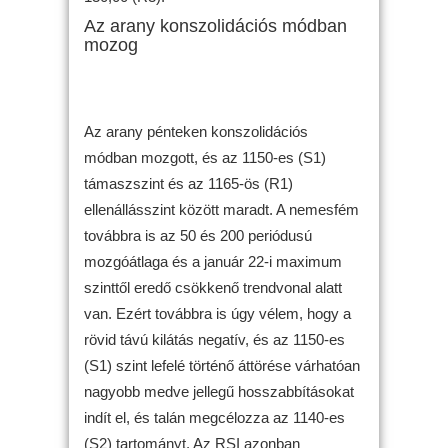
Az arany konszolidációs módban
mozog
Az arany pénteken konszolidációs
módban mozgott, és az 1150-es (S1)
támaszszint és az 1165-ös (R1)
ellenállásszint között maradt. A nemesfém
továbbra is az 50 és 200 periódusú
mozgóátlaga és a január 22-i maximum
szinttől eredő csökkenő trendvonal alatt
van. Ezért továbbra is úgy vélem, hogy a
rövid távú kilátás negatív, és az 1150-es
(S1) szint lefelé történő áttörése várhatóan
nagyobb medve jellegű hosszabbításokat
indít el, és talán megcélozza az 1140-es
(S2) tartományt. Az RSI azonban