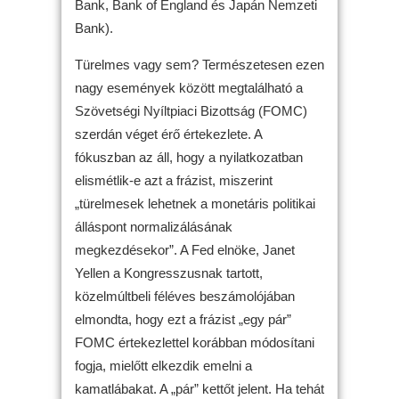
Bank, Bank of England és Japán Nemzeti
Bank).
Türelmes vagy sem? Természetesen ezen
nagy események között megtalálható a
Szövetségi Nyíltpiaci Bizottság (FOMC)
szerdán véget érő értekezlete. A
fókuszban az áll, hogy a nyilatkozatban
elismétlik-e azt a frázist, miszerint
„türelmesek lehetnek a monetáris politikai
álláspont normalizálásának
megkezdésekor”. A Fed elnöke, Janet
Yellen a Kongresszusnak tartott,
közelmúltbeli féléves beszámolójában
elmondta, hogy ezt a frázist „egy pár”
FOMC értekezlettel korábban módosítani
fogja, mielőtt elkezdik emelni a
kamatlábakat. A „pár” kettőt jelent. Ha tehát