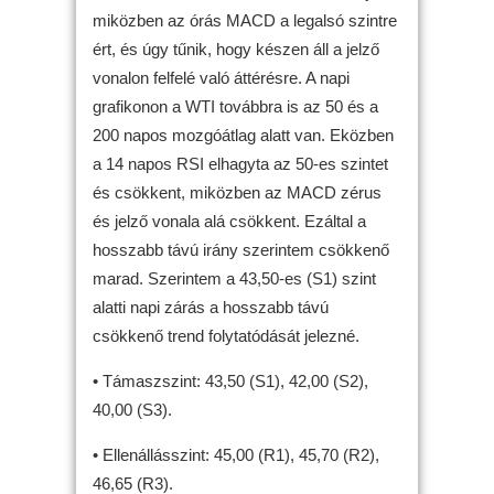
miközben az órás MACD a legalsó szintre
ért, és úgy tűnik, hogy készen áll a jelző
vonalon felfelé való áttérésre. A napi
grafikonon a WTI továbbra is az 50 és a
200 napos mozgóátlag alatt van. Eközben
a 14 napos RSI elhagyta az 50-es szintet
és csökkent, miközben az MACD zérus
és jelző vonala alá csökkent. Ezáltal a
hosszabb távú irány szerintem csökkenő
marad. Szerintem a 43,50-es (S1) szint
alatti napi zárás a hosszabb távú
csökkenő trend folytatódását jelezné.
• Támaszszint: 43,50 (S1), 42,00 (S2),
40,00 (S3).
• Ellenállásszint: 45,00 (R1), 45,70 (R2),
46,65 (R3).