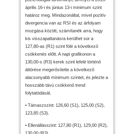
április 16-i és június 13-i minimum szint
határoz meg. Mindazonáltal, mivel pozitív
divergencia van az RSI és az árfolyam
mozgása között, számítanék arra, hogy
kis visszapattanásra kerülhet sor a
127,80-as (R1) szint fölé a következő
csökkenés előtt. A napi grafikonon a
130,00-s (R3) kerek szint lefelé történő
áttörése megerősítette a következő
alacsonyabb minimum szintet, és jelezte a
hosszabb távú csökkenő trend
folytatódását.
• Támaszszint: 126,60 (S1), 125,00 (S2),
123,85 (S3).
• Ellenállásszint: 127,80 (R1), 129,00 (R2),
130,00 (R3).