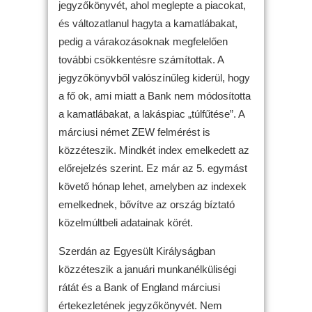
jegyzőkönyvét, ahol meglepte a piacokat,
és változatlanul hagyta a kamatlábakat,
pedig a várakozásoknak megfelelően
további csökkentésre számítottak. A
jegyzőkönyvből valószínűleg kiderül, hogy
a fő ok, ami miatt a Bank nem módosította
a kamatlábakat, a lakáspiac „túlfűtése”. A
márciusi német ZEW felmérést is
közzéteszik. Mindkét index emelkedett az
előrejelzés szerint. Ez már az 5. egymást
követő hónap lehet, amelyben az indexek
emelkednek, bővítve az ország bíztató
közelmúltbeli adatainak körét.
Szerdán az Egyesült Királyságban
közzéteszik a januári munkanélküliségi
rátát és a Bank of England márciusi
értekezletének jegyzőkönyvét. Nem