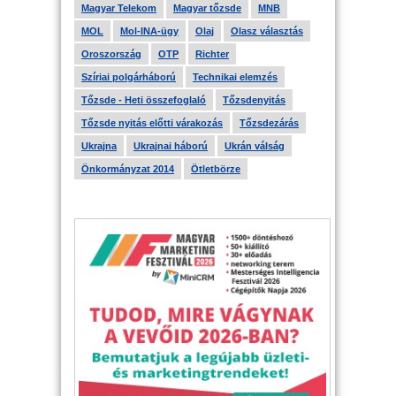
Magyar Telekom
Magyar tőzsde
MNB
MOL
Mol-INA-ügy
Olaj
Olasz választás
Oroszország
OTP
Richter
Szíriai polgárháború
Technikai elemzés
Tőzsde - Heti összefoglaló
Tőzsdenyitás
Tőzsde nyitás előtti várakozás
Tőzsdezárás
Ukrajna
Ukrajnai háború
Ukrán válság
Önkormányzat 2014
Ötletbörze