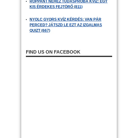
ROPPANT NEHÉZ TUDÁSPRÓBA KVÍZ: EGY
KIS ÉRDEKES FEJTÖRŐ (811)
NYOLC GYORS KVÍZ KÉRDÉS: VAN PÁR
PERCED? JÁTSZD LE EZT AZ IZGALMAS
QUIZT (667)
FIND US ON FACEBOOK