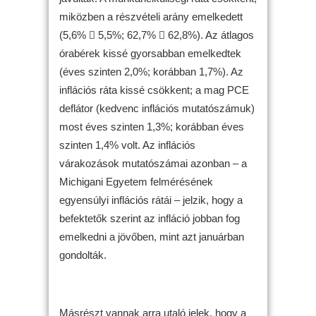
miközben a részvételi arány emelkedett
(5,6%  5,5%; 62,7%  62,8%). Az átlagos
órabérek kissé gyorsabban emelkedtek
(éves szinten 2,0%; korábban 1,7%). Az
inflációs ráta kissé csökkent; a mag PCE
deflátor (kedvenc inflációs mutatószámuk)
most éves szinten 1,3%; korábban éves
szinten 1,4% volt. Az inflációs
várakozások mutatószámai azonban – a
Michigani Egyetem felmérésének
egyensúlyi inflációs rátái – jelzik, hogy a
befektetők szerint az infláció jobban fog
emelkedni a jövőben, mint azt januárban
gondolták.
Másrészt vannak arra utaló jelek, hogy a