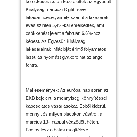
kereskedés során közzétették az Egyesült
Királyság márciusi Rightmove
lakásárindexét, amely szerint a lakásárak
éves szinten 5,4%-kal emelkedtek, ami
csökkenést jelent a februári 6,6%-hoz
képest. Az Egyesült Királyság
lakásárainak inflációját érintő folyamatos
lassulás nyomást gyakorolhat az angol
fontra.
Mai események: Az európai nap során az
EKB bejelenti a mennyiségi könnyítéssel
kapcsolatos vásárlásokat. Ebből kiderül,
mennyit és milyen piacokon vásárolt a
március 13-i nappal végződött héten.
Fontos lesz a hatás megítélése