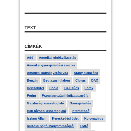
TEXT
CÍMKÉK
Adó
Amerikai elnökválasztás
Amerikai gyorsjelentési szezon
Amerikai költségvetési vita
Arany elemzése
Benzin
Beutazási tilalom
Ciprus
DAX
Devizahitel
Ebola
EU-Csúcs
Forex
Forint
Franciaországi légikatasztrófa
Gazdasági összefoglaló
Gyorsjelentés
Heti tőzsdei összefoglaló
Internetadó
Iszlám Állam
Kereskedési ötlet
Koronavírus
Külföldi sajtó Magyarországról
Lottó