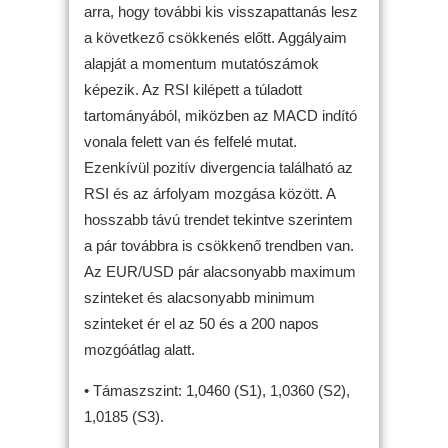
arra, hogy további kis visszapattanás lesz
a következő csökkenés előtt. Aggályaim
alapját a momentum mutatószámok
képezik. Az RSI kilépett a túladott
tartományából, miközben az MACD indító
vonala felett van és felfelé mutat.
Ezenkívül pozitív divergencia található az
RSI és az árfolyam mozgása között. A
hosszabb távú trendet tekintve szerintem
a pár továbbra is csökkenő trendben van.
Az EUR/USD pár alacsonyabb maximum
szinteket és alacsonyabb minimum
szinteket ér el az 50 és a 200 napos
mozgóátlag alatt.
• Támaszszint: 1,0460 (S1), 1,0360 (S2),
1,0185 (S3).