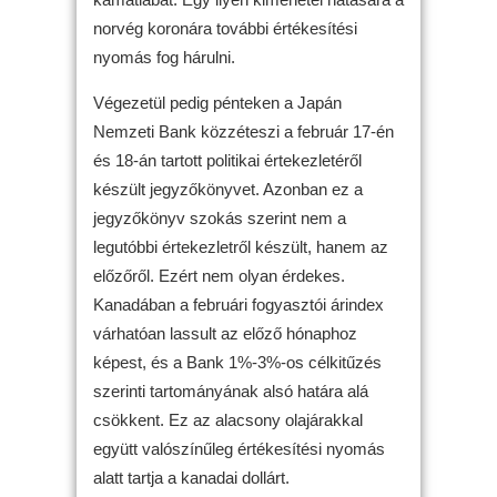
norvég koronára további értékesítési
nyomás fog hárulni.
Végezetül pedig pénteken a Japán
Nemzeti Bank közzéteszi a február 17-én
és 18-án tartott politikai értekezletéről
készült jegyzőkönyvet. Azonban ez a
jegyzőkönyv szokás szerint nem a
legutóbbi értekezletről készült, hanem az
előzőről. Ezért nem olyan érdekes.
Kanadában a februári fogyasztói árindex
várhatóan lassult az előző hónaphoz
képest, és a Bank 1%-3%-os célkitűzés
szerinti tartományának alsó határa alá
csökkent. Ez az alacsony olajárakkal
együtt valószínűleg értékesítési nyomás
alatt tartja a kanadai dollárt.