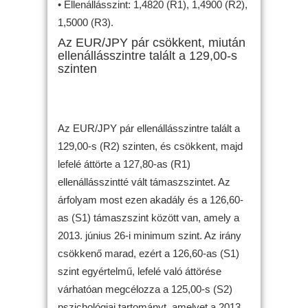
• Ellenállásszint: 1,4820 (R1), 1,4900 (R2),
1,5000 (R3).
Az EUR/JPY pár csökkent, miután
ellenállásszintre talált a 129,00-s
szinten
Az EUR/JPY pár ellenállásszintre talált a
129,00-s (R2) szinten, és csökkent, majd
lefelé áttörte a 127,80-as (R1)
ellenállásszintté vált támaszszintet. Az
árfolyam most ezen akadály és a 126,60-
as (S1) támaszszint között van, amely a
2013. június 26-i minimum szint. Az irány
csökkenő marad, ezért a 126,60-as (S1)
szint egyértelmű, lefelé való áttörése
várhatóan megcélozza a 125,00-s (S2)
pszichológiai tartományt, amelyet a 2013.