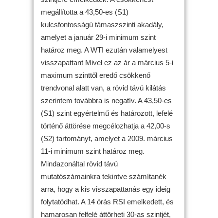
megállította a 43,50-es (S1)
kulcsfontosságú támaszszinti akadály,
amelyet a január 29-i minimum szint
határoz meg. A WTI ezután valamelyest
visszapattant Mivel ez az ár a március 5-i
maximum szinttől eredő csökkenő
trendvonal alatt van, a rövid távú kilátás
szerintem továbbra is negatív. A 43,50-es
(S1) szint egyértelmű és határozott, lefelé
történő áttörése megcélozhatja a 42,00-s
(S2) tartományt, amelyet a 2009. március
11-i minimum szint határoz meg.
Mindazonáltal rövid távú
mutatószámainkra tekintve számítanék
arra, hogy a kis visszapattanás egy ideig
folytatódhat. A 14 órás RSI emelkedett, és
hamarosan felfelé áttörheti 30-as szintjét,