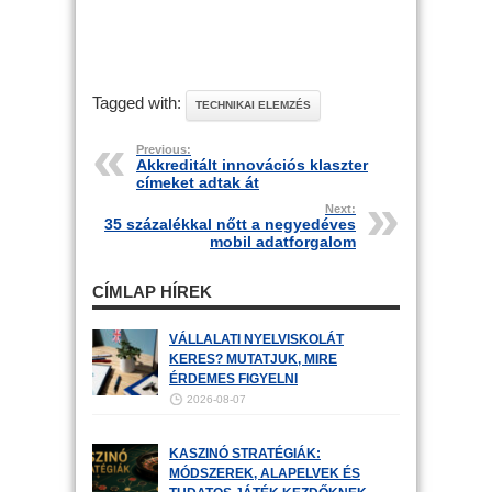
Tagged with:
TECHNIKAI ELEMZÉS
Previous:
Akkreditált innovációs klaszter
címeket adtak át
Next:
35 százalékkal nőtt a negyedéves
mobil adatforgalom
CÍMLAP HÍREK
VÁLLALATI NYELVISKOLÁT
KERES? MUTATJUK, MIRE
ÉRDEMES FIGYELNI
2026-08-07
KASZINÓ STRATÉGIÁK:
MÓDSZEREK, ALAPELVEK ÉS