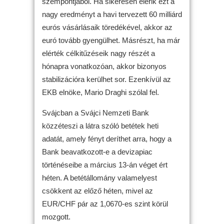
szempontjából. Ha sikeresen elérik ezt a
nagy eredményt a havi tervezett 60 milliárd
eurós vásárlásaik töredékével, akkor az
euró tovább gyengülhet. Másrészt, ha már
elérték célkitűzéseik nagy részét a
hónapra vonatkozóan, akkor bizonyos
stabilizációra kerülhet sor. Ezenkívül az
EKB elnöke, Mario Draghi szólal fel.
Svájcban a Svájci Nemzeti Bank
közzéteszi a látra szóló betétek heti
adatát, amely fényt deríthet arra, hogy a
Bank beavatkozott-e a devizapiac
történéseibe a március 13-án véget ért
héten. A betétállomány valamelyest
csökkent az előző héten, mivel az
EUR/CHF pár az 1,0670-es szint körül
mozgott.