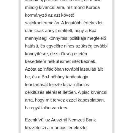
mindig kíváncsi arra, mit mond Kuroda
kormányzó az azt követő
sajtókonferencián. A legutóbbi értekezlet
után csak annyit említett, hogy a BoJ
mennyiségi könnyítési politikája megfelelő
hatású, és egyelőre nincs szükség további
könnyítésre, de szükség esetén
késedelem nélkül ismét intézkednek.
Azóta az inflációban további lassulás állt
be, és a BoJ néhány tanácstagja
fenntartását fejezte ki az inflációs
célkitűzés elérését illetően. A piac kíváncsi
arra, hogy mit tervez ezzel kapcsolatban,
ha egyáltalán van terv.
Ezenkívül az Ausztrál Nemzeti Bank
közzéteszi a márciusi értekezlet