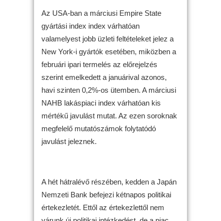
Az USA-ban a márciusi Empire State
gyártási index index várhatóan
valamelyest jobb üzleti feltételeket jelez a
New York-i gyártók esetében, miközben a
februári ipari termelés az előrejelzés
szerint emelkedett a januárival azonos,
havi szinten 0,2%-os ütemben. A márciusi
NAHB lakáspiaci index várhatóan kis
mértékű javulást mutat. Az ezen soroknak
megfelelő mutatószámok folytatódó
javulást jeleznek.
A hét hátralévő részében, kedden a Japán
Nemzeti Bank befejezi kétnapos politikai
értekezletét. Ettől az értekezlettől nem
várunk új politikai intézkedést, de a piac