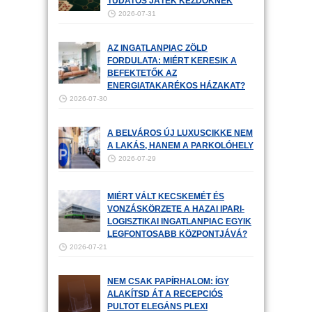
TUDATOS JÁTÉK KEZDŐKNEK
2026-07-31
AZ INGATLANPIAC ZÖLD
FORDULATA: MIÉRT KERESIK A
BEFEKTETŐK AZ
ENERGIATAKARÉKOS HÁZAKAT?
2026-07-30
A BELVÁROS ÚJ LUXUSCIKKE NEM
A LAKÁS, HANEM A PARKOLÓHELY
2026-07-29
MIÉRT VÁLT KECSKEMÉT ÉS
VONZÁSKÖRZETE A HAZAI IPARI-
LOGISZTIKAI INGATLANPIAC EGYIK
LEGFONTOSABB KÖZPONTJÁVÁ?
2026-07-21
NEM CSAK PAPÍRHALOM: ÍGY
ALAKÍTSD ÁT A RECEPCIÓS
PULTOT ELEGÁNS PLEXI