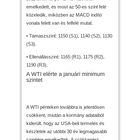
emelkedett, és most az 50-es szint felé
közeledik, miközben az MACD indító
vonala felett van és felfelé mutat.
• Támaszszint: 1150 (S1), 1140 (S2), 1130
(S3).
• Ellenállásszint: 1165 (R1), 1175 (R2),
1190 (R3).
A WTI elérte a januári minimum
szintet
A WTI pénteken továbbra is jelentősen
csökkent, miután a kormány adataiból
kiderült, hogy az USA-beli termelés és
készletek az utóbbi 30 év legmagasabb
szintjére emelkedtek. A csökkenést