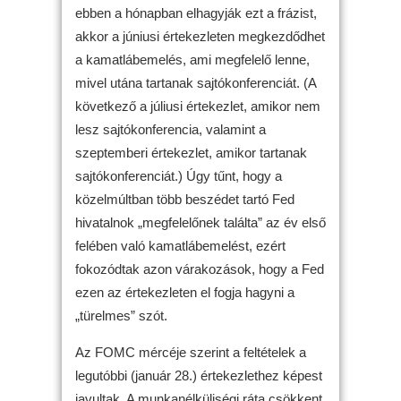
ebben a hónapban elhagyják ezt a frázist,
akkor a júniusi értekezleten megkezdődhet
a kamatlábemelés, ami megfelelő lenne,
mivel utána tartanak sajtókonferenciát. (A
következő a júliusi értekezlet, amikor nem
lesz sajtókonferencia, valamint a
szeptemberi értekezlet, amikor tartanak
sajtókonferenciát.) Úgy tűnt, hogy a
közelmúltban több beszédet tartó Fed
hivatalnok „megfelelőnek találta” az év első
felében való kamatlábemelést, ezért
fokozódtak azon várakozások, hogy a Fed
ezen az értekezleten el fogja hagyni a
„türelmes” szót.
Az FOMC mércéje szerint a feltételek a
legutóbbi (január 28.) értekezlethez képest
javultak. A munkanélküliségi ráta csökkent,