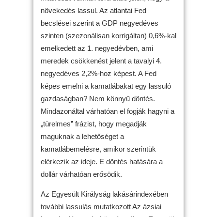
növekedés lassul. Az atlantai Fed
becslései szerint a GDP negyedéves
szinten (szezonálisan korrigáltan) 0,6%-kal
emelkedett az 1. negyedévben, ami
meredek csökkenést jelent a tavalyi 4.
negyedéves 2,2%-hoz képest. A Fed
képes emelni a kamatlábakat egy lassuló
gazdaságban? Nem könnyű döntés.
Mindazonáltal várhatóan el fogják hagyni a
„türelmes” frázist, hogy megadják
maguknak a lehetőséget a
kamatlábemelésre, amikor szerintük
elérkezik az ideje. E döntés hatására a
dollár várhatóan erősödik.
Az Egyesült Királyság lakásárindexében
további lassulás mutatkozott Az ázsiai