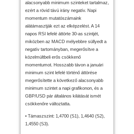
alacsonyabb minimum szinteket tartalmaz,
ezért a rövid távú irány negatív. Napi
momentum mutatószámaink
alátámasztják ezt az elképzelést. A 14
napos RSI lefelé áttörte 30-as szintjét,
miközben az MACD mélyebbre süllyedt a
negatív tartományban, megerősítve a
közelmúltbeli erős csökkenő
momentumot. Hosszabb távon a januári
minimum szint lefelé történő áttörése
megerősítette a következő alacsonyabb
minimum szintet a napi grafikonon, és a
GBP/USD pár általános kilátását ismét
csökkenőre változtatta.
• Támaszszint: 1,4700 (S1), 1,4640 (S2),
1,4550 (S3).