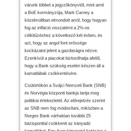
várunk többet a jegyzőkönyvtől, mint amit
a BoE kormányzója, Mark Carney a
közelmúltban elmondott arról, hogy hogyan
fog az infláció visszatérni a 2%-os
célkitűzéshez a következő két évben, és
azt, hogy az angol font erőssége
kockázatot jelent a gazdaságra nézve.
Ezenkívül a piacokat biztosíthatja afelől,
hogy a Bank szükség esetén készen áll a
kamatlábak csökkentésére.
Csütörtökön a Svájci Nemzeti Bank (SNB)
és Norvégia központi bankja tartja meg
politikai értekezletét. Az előrejelzés szerint
az SNB nem fog módosítani, miközben a
Norges Bank várhatóan további 25
bázisponttal csökkenti az irányadó
kamatlábat. Egy ilyen kimenetel hatására a