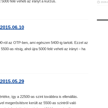
 5000 felé veheti az irányt a kurzus.
2026-
2015.06.10
0-ról az OTP-ben, ami egészen 5400-ig tartott. Ezzel az
5500-as résig, ahol újra 5000 felé veheti az irányt – ha
2015.05.29
éke, így a 22500-as szint továbbra is ellenállás.
el megerősítésre került az 5500-as szintről való