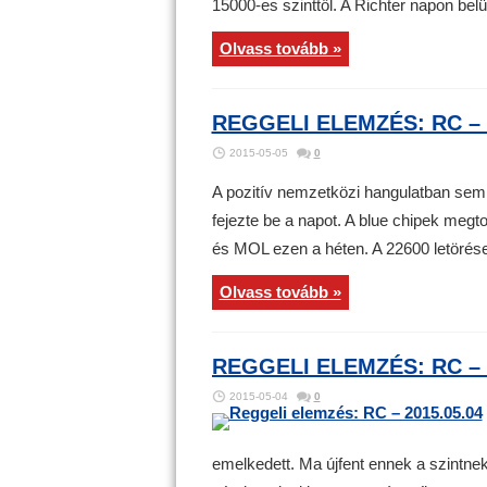
15000-es szinttől. A Richter napon belül 
Olvass tovább »
REGGELI ELEMZÉS: RC – 
2015-05-05
0
A pozitív nemzetközi hangulatban sem
fejezte be a napot. A blue chipek megt
és MOL ezen a héten. A 22600 letörése,
Olvass tovább »
REGGELI ELEMZÉS: RC – 
2015-05-04
0
emelkedett. Ma újfent ennek a szintnek