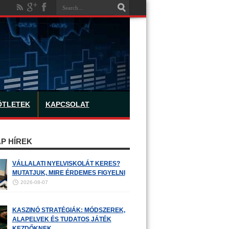
ÖTLETEK
KAPCSOLAT
P HÍREK
VÁLLALATI NYELVISKOLÁT KERES?
MUTATJUK, MIRE ÉRDEMES FIGYELNI
2026-08-07
KASZINÓ STRATÉGIÁK: MÓDSZEREK,
ALAPELVEK ÉS TUDATOS JÁTÉK
KEZDŐKNEK