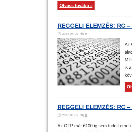
Olvass tovább »
REGGELI ELEMZÉS: RC – 
2015-05-08
0
Az 
ala
MTe
is a
köv
Ol
REGGELI ELEMZÉS: RC – 
2015-05-06
0
Az OTP már 6100-ig sem tudott emelke