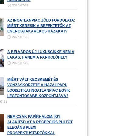
2026-07-31
AZ INGATLANPIAC ZÖLD FORDULATA:
MIÉRT KERESIK A BEFEKTETŐK AZ
ENERGIATAKARÉKOS HÁZAKAT?
2026-07-30
A BELVÁROS ÚJ LUXUSCIKKE NEM A
LAKÁS, HANEM A PARKOLÓHELY
2026-07-29
MIÉRT VÁLT KECSKEMÉT ÉS
VONZÁSKÖRZETE A HAZAI IPARI-
LOGISZTIKAI INGATLANPIAC EGYIK
LEGFONTOSABB KÖZPONTJÁVÁ?
07-21
NEM CSAK PAPÍRHALOM: ÍGY
ALAKÍTSD ÁT A RECEPCIÓS PULTOT
ELEGÁNS PLEXI
PROSPEKTUSTARTÓKKAL