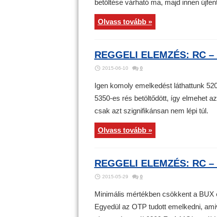
betöltése várható ma, majd innen újfent
Olvass tovább »
REGGELI ELEMZÉS: RC – 
2015-06-10
0
Igen komoly emelkedést láthattunk 520
5350-es rés betöltődött, így elmehet az 
csak azt szignifikánsan nem lépi túl.
Olvass tovább »
REGGELI ELEMZÉS: RC – 
2015-05-29
0
Minimális mértékben csökkent a BUX ért
Egyedül az OTP tudott emelkedni, amiv