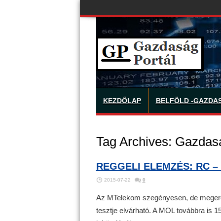
KEZDŐLAP
BELFÖLD -GAZDA
Tag Archives:
Gazdasá
REGGELI ELEMZÉS: RC – 
2015-07-22
0
Az MTelekom szegényesen, de megerősít
tesztje elvárható. A MOL továbbra is 15