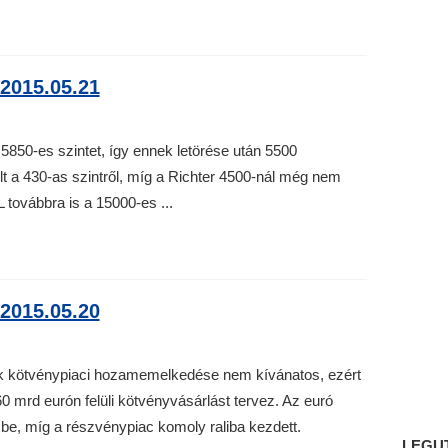
2015.05.21
5850-es szintet, így ennek letörése után 5500
lt a 430-as szintről, míg a Richter 4500-nál még nem
L továbbra is a 15000-es ...
2015.05.20
ok kötvénypiaci hozamemelkedése nem kívánatos, ezért
 mrd eurón felüli kötvényvásárlást tervez. Az euró
e, míg a részvénypiac komoly raliba kezdett.
LEGU