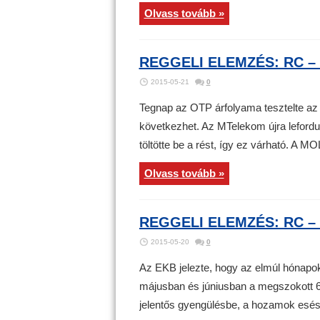
Olvass tovább »
REGGELI ELEMZÉS: RC – 
2015-05-21
0
Tegnap az OTP árfolyama tesztelte az 
következhet. Az MTelekom újra lefordu
töltötte be a rést, így ez várható. A MO
Olvass tovább »
REGGELI ELEMZÉS: RC – 
2015-05-20
0
Az EKB jelezte, hogy az elmúl hónap
májusban és júniusban a megszokott 60
jelentős gyengülésbe, a hozamok esésb