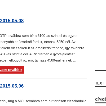
2015.05.08
OTP továbbra sem bír a 6100-as szinttel és egyre
csonyabb csúcsokról fordult, támasz 5850-nél. Az
lekom visszakerült az emelkedő trendbe, így továbbra
 430-as szint a cél. A Richterben a gyorsjelentést
etően elfogyott az erő, támasz 4500-nál, ennek ...
vass tovább »
TEXT
2015.05.06
CÍMK
dni, míg a MOL továbbra sem bír tartósan elszakadni a