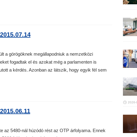
2015.07.14
ült a görögöknek megállapodniuk a nemzetközi
leket fogadtak el és azokat még a parlamenten is
futott a kérdés. Azonban az látszik, hogy egyik fél sem
2026-
015.06.11
te az 5480-nál húzódó rést az OTP árfolyama. Ennek