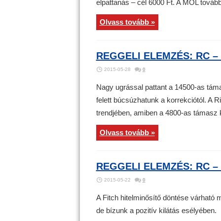
elpattanás – cél 6000 Ft. A MOL tovább
Olvass tovább »
REGGELI ELEMZÉS: RC – 
2015-05-28
0
Nagy ugrással pattant a 14500-as tám
felett búcsúzhatunk a korrekciótól. A 
trendjében, amiben a 4800-as támasz 
Olvass tovább »
REGGELI ELEMZÉS: RC – 
2015-05-22
0
A Fitch hitelminősítő döntése várható m
de bízunk a pozitív kilátás esélyében.