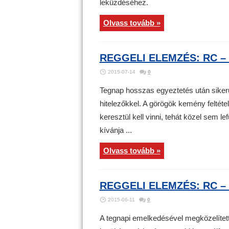
leküzdéséhez.
Olvass tovább »
REGGELI ELEMZÉS: RC – 
2015-07-14
0
Tegnap hosszas egyeztetés után siker
hitelezőkkel. A görögök kemény feltéte
keresztül kell vinni, tehát közel sem le
kívánja ...
Olvass tovább »
REGGELI ELEMZÉS: RC – 2
2015-06-11
0
A tegnapi emelkedésével megközelítet