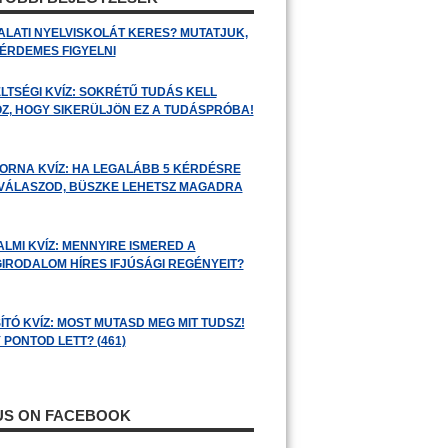
ALATI NYELVISKOLÁT KERES? MUTATJUK,
 ÉRDEMES FIGYELNI
LTSÉGI KVÍZ: SOKRÉTŰ TUDÁS KELL
Z, HOGY SIKERÜLJÖN EZ A TUDÁSPRÓBA!
ORNA KVÍZ: HA LEGALÁBB 5 KÉRDÉSRE
 VÁLASZOD, BÜSZKE LEHETSZ MAGADRA
ALMI KVÍZ: MENNYIRE ISMERED A
GIRODALOM HÍRES IFJÚSÁGI REGÉNYEIT?
ÍTÓ KVÍZ: MOST MUTASD MEG MIT TUDSZ!
 PONTOD LETT? (461)
 US ON FACEBOOK