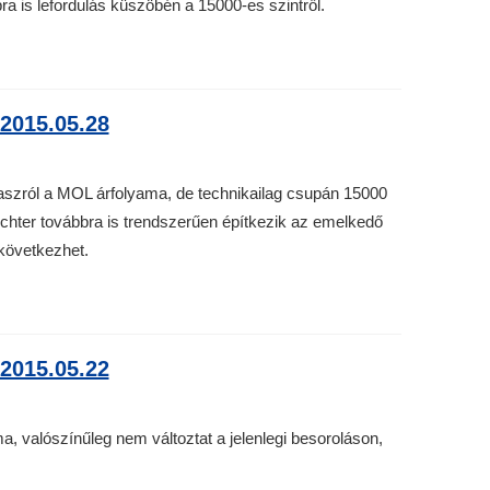
ra is lefordulás küszöbén a 15000-es szintről.
2015.05.28
aszról a MOL árfolyama, de technikailag csupán 15000
Richter továbbra is trendszerűen építkezik az emelkedő
következhet.
2015.05.22
a, valószínűleg nem változtat a jelenlegi besoroláson,