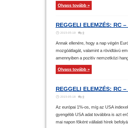
Olvass tovább »
REGGELI ELEMZÉS: RC – 
2015-05-19
0
Annak ellenére, hogy a nap végén Euró
mozgóátlagát, valamint a rövidtávú em
amennyiben a pozitív nemzetközi hangu
Olvass tovább »
REGGELI ELEMZÉS: RC – 
2015-05-18
0
Az európai 1%-os, míg az USA indexek
gyengébb USA adat továbbra is azt erő
mai napon főként vállalati hírek befolyá