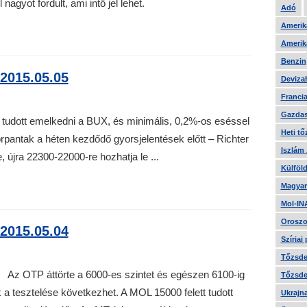
nagyot fordult, ami intő jel lehet.
Adó
Amerika
Amerika
Benzin
2015.05.05
Devizah
Francia
Gazdas
 tudott emelkedni a BUX, és minimális, 0,2%-os eséssel
Heti tő
orpantak a héten kezdődő gyorsjelentések előtt – Richter
Iszlám
 újra 22300-22000-re hozhatja le ...
Külföld
Magyar
Mol-IN
Oroszo
2015.05.04
Szíriai
Tőzsde 
Az OTP áttörte a 6000-es szintet és egészen 6100-ig
Tőzsde 
 a tesztelése következhet. A MOL 15000 felett tudott
Ukrajn