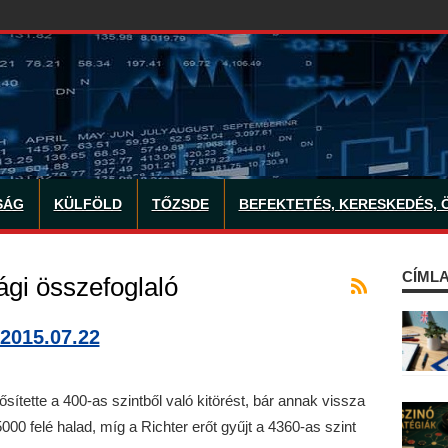
SÁG
KÜLFÖLD
TŐZSDE
BEFEKTETÉS, KERESKEDÉS, 
CÍMLA
gi összefoglaló
2015.07.22
ette a 400-as szintből való kitörést, bár annak vissza
000 felé halad, míg a Richter erőt gyűjt a 4360-as szint