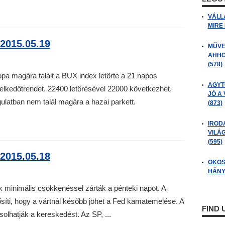
VÁLL
MIRE
2015.05.19
MŰVE
AHHO
(578)
pa magára talált a BUX index letörte a 21 napos
AGYT
elkedőtrendet. 22400 letörésével 22000 következhet,
JÓ A
latban nem talál magára a hazai parkett.
(873)
IROD
VILÁ
(595)
2015.05.18
OKOS
HÁNY
 minimális csökkenéssel zárták a pénteki napot. A
síti, hogy a vártnál később jöhet a Fed kamatemelése. A
FIND
solhatják a kereskedést. Az SP, ...