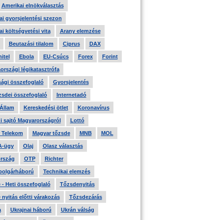
Amerikai elnökválasztás
i gyorsjelentési szezon
i költségvetési vita
Arany elemzése
Beutazási tilalom
Ciprus
DAX
itel
Ebola
EU-Csúcs
Forex
Forint
országi légikatasztrófa
ági összefoglaló
Gyorsjelentés
zsdei összefoglaló
Internetadó
 Állam
Kereskedési ötlet
Koronavírus
i sajtó Magyarországról
Lottó
 Telekom
Magyar tőzsde
MNB
MOL
A-ügy
Olaj
Olasz választás
rszág
OTP
Richter
 polgárháború
Technikai elemzés
- Heti összefoglaló
Tőzsdenyitás
nyitás előtti várakozás
Tőzsdezárás
a
Ukrajnai háború
Ukrán válság