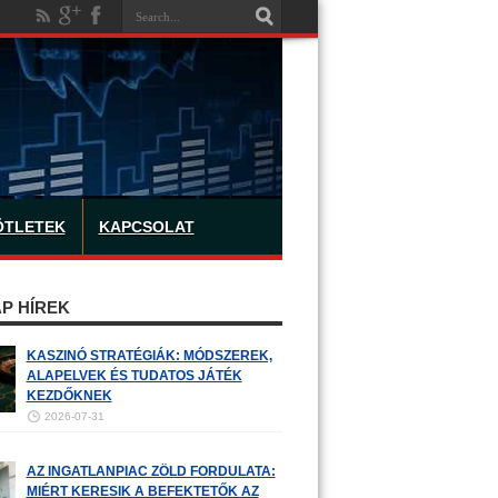
ÖTLETEK
KAPCSOLAT
P HÍREK
KASZINÓ STRATÉGIÁK: MÓDSZEREK,
ALAPELVEK ÉS TUDATOS JÁTÉK
KEZDŐKNEK
2026-07-31
AZ INGATLANPIAC ZÖLD FORDULATA:
MIÉRT KERESIK A BEFEKTETŐK AZ