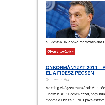
a Fidesz-KDNP önkormányzati választ
Olvass tovább »
ÖNKORMÁNYZAT 2014 – P
EL A FIDESZ PÉCSEN
2014-10-12
0
Az eddig elvégzett munkának és a pécs
Fidesz-KDNP Pécsen azzal, hogy minden
mondta a Fidesz-KDNP újraválasztott 