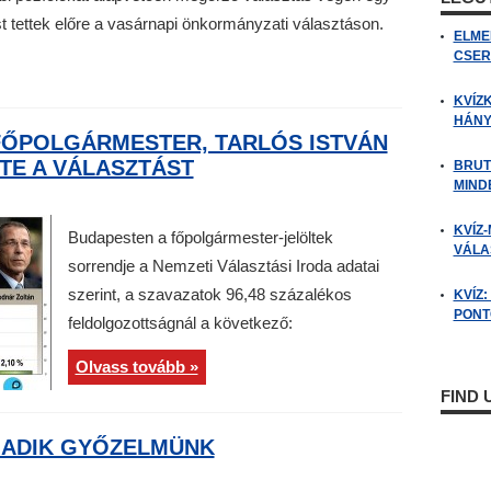
t tettek előre a vasárnapi önkormányzati választáson.
ELME
CSER
KVÍZ
HÁNY
FŐPOLGÁRMESTER, TARLÓS ISTVÁN
TE A VÁLASZTÁST
BRUT
MIND
KVÍZ-
Budapesten a főpolgármester-jelöltek
VÁLAS
sorrendje a Nemzeti Választási Iroda adatai
szerint, a szavazatok 96,48 százalékos
KVÍZ
PONTO
feldolgozottságnál a következő:
Olvass tovább »
FIND
MADIK GYŐZELMÜNK