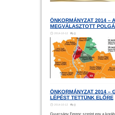
ÖNKORMÁNYZAT 2014 – 
MEGVÁLASZTOTT POLGÁR
2014-10-12
0
ÖNKORMÁNYZAT 2014 – 
LÉPÉST TETTÜNK ELŐRE
2014-10-12
0
Gyurcsány Ferenc szerint egy a koráb