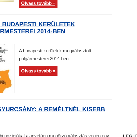
Olvass tovább »
A BUDAPESTI KERÜLETEK
MESTEREI 2014-BEN
A budapesti kerületek megválasztott
polgármesterei 2014-ben
Olvass tovább »
GYURCSÁNY: A REMÉLTNÉL KISEBB
bi pozíciókat alapvetően megőrző választás végén egy
LEGU