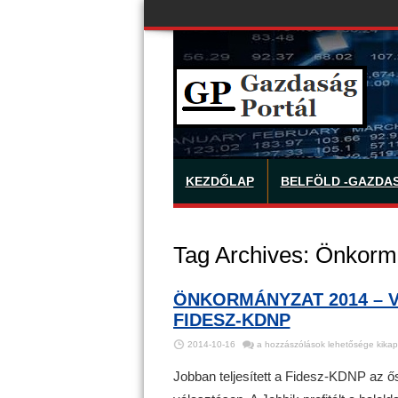
KEZDŐLAP
BELFÖLD -GAZDA
Tag Archives:
Önkorm
ÖNKORMÁNYZAT 2014 – 
FIDESZ-KDNP
Önkormányzat
2014-10-16
a hozzászólások lehetősége kikap
2014
–
Várakozáson
Jobban teljesített a Fidesz-KDNP az ő
felül
teljesített