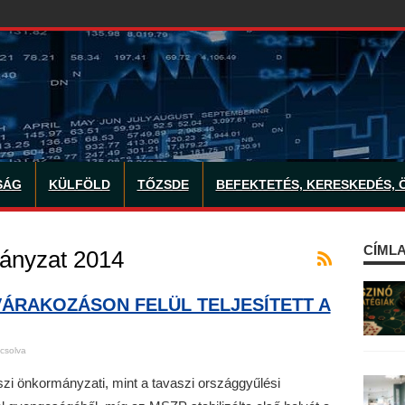
SÁG
KÜLFÖLD
TŐZSDE
BEFEKTETÉS, KERESKEDÉS, 
CÍMLA
ányzat 2014
VÁRAKOZÁSON FELÜL TELJESÍTETT A
csolva
szi önkormányzati, mint a tavaszi országgyűlési