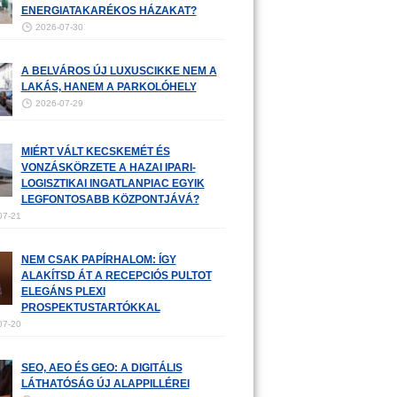
ENERGIATAKARÉKOS HÁZAKAT?
2026-07-30
A BELVÁROS ÚJ LUXUSCIKKE NEM A
LAKÁS, HANEM A PARKOLÓHELY
2026-07-29
MIÉRT VÁLT KECSKEMÉT ÉS
VONZÁSKÖRZETE A HAZAI IPARI-
LOGISZTIKAI INGATLANPIAC EGYIK
LEGFONTOSABB KÖZPONTJÁVÁ?
07-21
NEM CSAK PAPÍRHALOM: ÍGY
ALAKÍTSD ÁT A RECEPCIÓS PULTOT
ELEGÁNS PLEXI
PROSPEKTUSTARTÓKKAL
07-20
SEO, AEO ÉS GEO: A DIGITÁLIS
LÁTHATÓSÁG ÚJ ALAPPILLÉREI