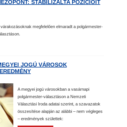
ÉZŐPONT: STABILIZÁLTA POZÍCIÓIT
s várakozásoknak megfelelően elmaradt a polgármester-
álasztáson.
MEGYEI JOGÚ VÁROSOK
GEREDMÉNY
A megyei jogú városokban a vasárnapi
polgármester-választáson a Nemzeti
Választási Iroda adatai szerint, a szavazatok
összesítése alapján az alábbi – nem végleges
– eredmények születtek: