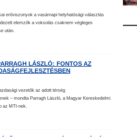
kai erőviszonyok a vasárnapi helyhatósági választás
rdezett elemzők a voksolás csaknem végleges
e után.
PARRAGH LÁSZLÓ: FONTOS AZ
DASÁGFEJLESZTÉSBEN
azdasági vezetők az adott térség
enek – mondta Parragh László, a Magyar Kereskedelmi
p az MTI-nek.