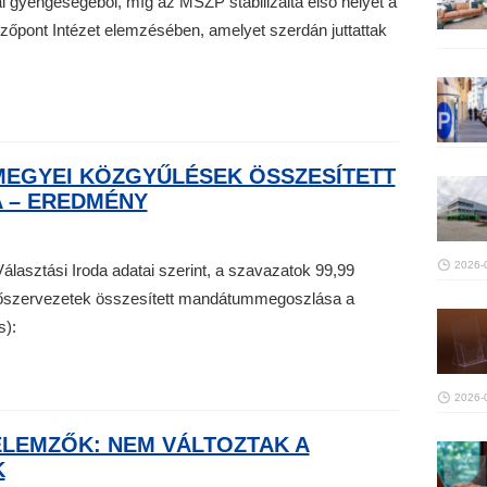
dal gyengeségéből, míg az MSZP stabilizálta első helyét a
zőpont Intézet elemzésében, amelyet szerdán juttattak
MEGYEI KÖZGYŰLÉSEK ÖSSZESÍTETT
 – EREDMÉNY
2026-
asztási Iroda adatai szerint, a szavazatok 99,99
ölőszervezetek összesített mandátummegoszlása a
s):
2026-
ELEMZŐK: NEM VÁLTOZTAK A
K