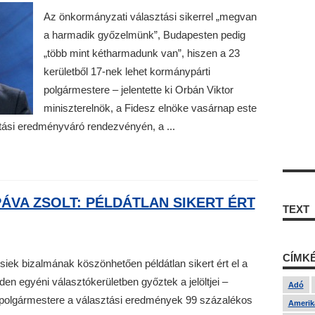
Az önkormányzati választási sikerrel „megvan
a harmadik győzelmünk”, Budapesten pedig
„több mint kétharmadunk van”, hiszen a 23
kerületből 17-nek lehet kormánypárti
polgármestere – jelentette ki Orbán Viktor
miniszterelnök, a Fidesz elnöke vasárnap este
ási eredményváró rendezvényén, a ...
ÁVA ZSOLT: PÉLDÁTLAN SIKERT ÉRT
TEXT
CÍMK
iek bizalmának köszönhetően példátlan sikert ért el a
 egyéni választókerületben győztek a jelöltjei –
Adó
polgármestere a választási eredmények 99 százalékos
Amerika