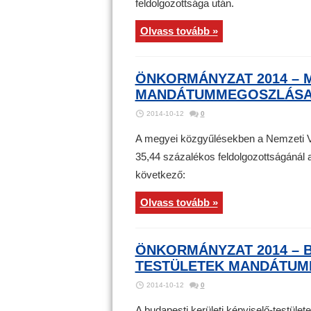
feldolgozottsága után.
Olvass tovább »
ÖNKORMÁNYZAT 2014 – 
MANDÁTUMMEGOSZLÁSA
2014-10-12
0
A megyei közgyűlésekben a Nemzeti Vál
35,44 százalékos feldolgozottságánál 
következő:
Olvass tovább »
ÖNKORMÁNYZAT 2014 – B
TESTÜLETEK MANDÁTUM
2014-10-12
0
A budapesti kerületi képviselő-testül