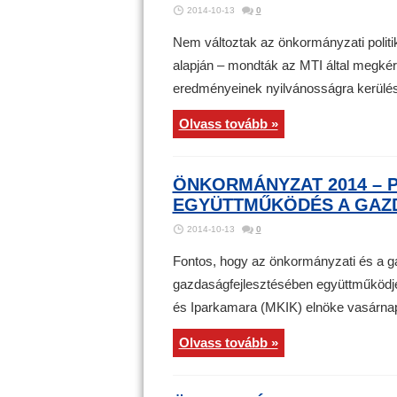
2014-10-13
0
Nem változtak az önkormányzati politi
alapján – mondták az MTI által megké
eredményeinek nyilvánosságra kerülés
Olvass tovább »
ÖNKORMÁNYZAT 2014 – 
EGYÜTTMŰKÖDÉS A GAZ
2014-10-13
0
Fontos, hogy az önkormányzati és a g
gazdaságfejlesztésében együttműködj
és Iparkamara (MKIK) elnöke vasárna
Olvass tovább »