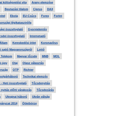
i költségvetési vita
Arany elemzése
Beutazási tilalom
Ciprus
DAX
itel
Ebola
EU-Csúcs
Forex
Forint
országi légikatasztrófa
ági összefoglaló
Gyorsjelentés
zsdei összefoglaló
Internetadó
 Állam
Kereskedési ötlet
Koronavírus
i sajtó Magyarországról
Lottó
 Telekom
Magyar tőzsde
MNB
MOL
A-ügy
Olaj
Olasz választás
rszág
OTP
Richter
 polgárháború
Technikai elemzés
- Heti összefoglaló
Tőzsdenyitás
nyitás előtti várakozás
Tőzsdezárás
a
Ukrajnai háború
Ukrán válság
ányzat 2014
Ötletbörze