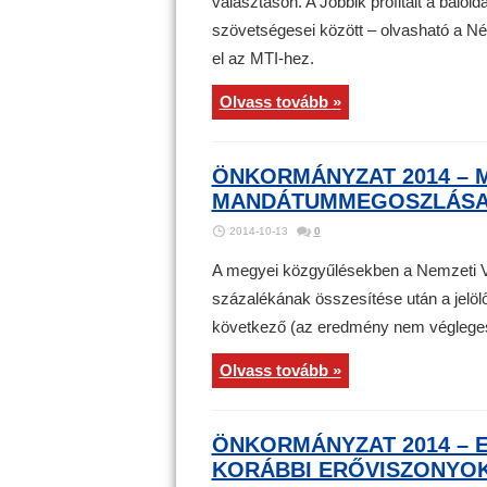
választáson. A Jobbik profitált a balol
a
Fidesz-
szövetségesei között – olvasható a Né
KDNP
bejegyzéshez
el az MTI-hez.
Olvass tovább »
ÖNKORMÁNYZAT 2014 – 
MANDÁTUMMEGOSZLÁSA
2014-10-13
0
A megyei közgyűlésekben a Nemzeti Vál
százalékának összesítése után a jel
következő (az eredmény nem véglege
Olvass tovább »
ÖNKORMÁNYZAT 2014 – 
KORÁBBI ERŐVISZONYO