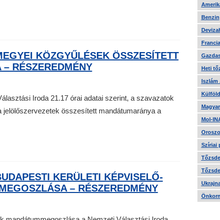
Amerika
Benzin
Devizah
Francia
MEGYEI KÖZGYŰLÉSEK ÖSSZESÍTETT
Gazdas
 – RÉSZEREDMÉNY
Heti tő
Iszlám
Külföld
asztási Iroda 21.17 órai adatai szerint, a szavazatok
Magyar
a jelölőszervezetek összesített mandátumaránya a
Mol-IN
Oroszo
Szíriai
Tőzsde 
Tőzsde 
UDAPESTI KERÜLETI KÉPVISELŐ-
Ukrajn
MEGOSZLÁSA – RÉSZEREDMÉNY
Önkorm
etek mandátummegoszlása a Nemzeti Választási Iroda