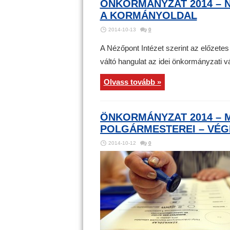
ÖNKORMÁNYZAT 2014 – N
A KORMÁNYOLDAL
2014-10-13
0
A Nézőpont Intézet szerint az előzete
váltó hangulat az idei önkormányzati v
Olvass tovább »
ÖNKORMÁNYZAT 2014 – 
POLGÁRMESTEREI – VÉ
2014-10-12
0