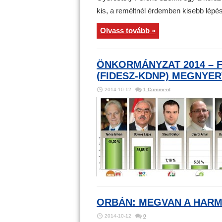
kis, a reméltnél érdemben kisebb lépés
Olvass tovább »
ÖNKORMÁNYZAT 2014 – 
(FIDESZ-KDNP) MEGNYER
2014-10-12
1 Comment
ORBÁN: MEGVAN A HAR
2014-10-12
0