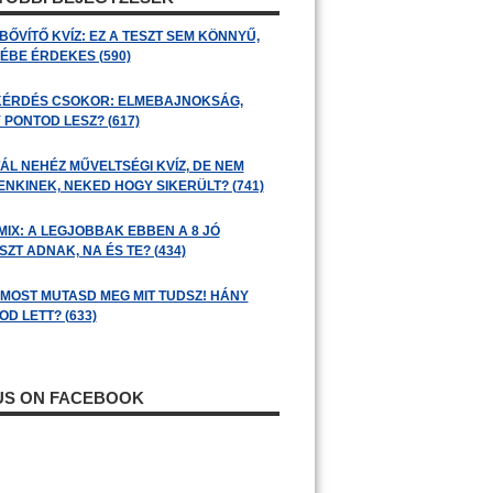
BŐVÍTŐ KVÍZ: EZ A TESZT SEM KÖNNYŰ,
ÉBE ÉRDEKES (590)
KÉRDÉS CSOKOR: ELMEBAJNOKSÁG,
 PONTOD LESZ? (617)
ÁL NEHÉZ MŰVELTSÉGI KVÍZ, DE NEM
ENKINEK, NEKED HOGY SIKERÜLT? (741)
MIX: A LEGJOBBAK EBBEN A 8 JÓ
ZT ADNAK, NA ÉS TE? (434)
: MOST MUTASD MEG MIT TUDSZ! HÁNY
D LETT? (633)
 US ON FACEBOOK