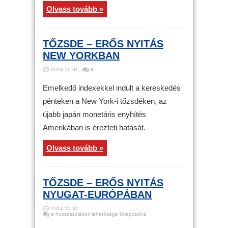
Olvass tovább »
TŐZSDE – ERŐS NYITÁS
NEW YORKBAN
2014-10-31
0
Emelkedő indexekkel indult a kereskedés
pénteken a New York-i tőzsdéken, az
újabb japán monetáris enyhítés
Amerikában is érezteti hatását.
Olvass tovább »
TŐZSDE – ERŐS NYITÁS
NYUGAT-EURÓPÁBAN
2014-10-31
Tőzsde
a hozzászólások lehetősége kikapcsolva
–
Erős