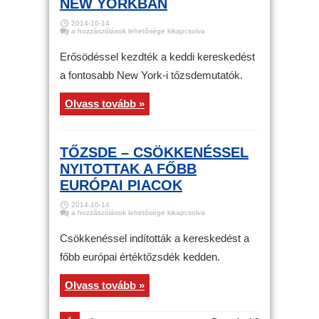
NEW YORKBAN
2014-10-14
Tőzsde
a hozzászólások lehetősége kikapcsolva
–
Erős
nyitás
Erősödéssel kezdték a keddi kereskedést
New
Yorkban
a fontosabb New York-i tőzsdemutatók.
bejegyzéshez
Olvass tovább »
TŐZSDE – CSÖKKENÉSSEL
NYITOTTAK A FŐBB
EURÓPAI PIACOK
2014-10-14
Tőzsde
a hozzászólások lehetősége kikapcsolva
–
Csökkenéssel
nyitottak
Csökkenéssel indították a kereskedést a
a
főbb
főbb európai értéktőzsdék kedden.
európai
piacok
bejegyzéshez
Olvass tovább »