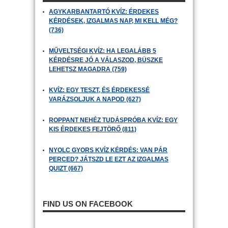
AGYKARBANTARTÓ KVÍZ: ÉRDEKES
KÉRDÉSEK, IZGALMAS NAP, MI KELL MÉG?
(736)
MŰVELTSÉGI KVÍZ: HA LEGALÁBB 5
KÉRDÉSRE JÓ A VÁLASZOD, BÜSZKE
LEHETSZ MAGADRA (759)
KVÍZ: EGY TESZT, ÉS ÉRDEKESSÉ
VARÁZSOLJUK A NAPOD (627)
ROPPANT NEHÉZ TUDÁSPRÓBA KVÍZ: EGY
KIS ÉRDEKES FEJTÖRŐ (811)
NYOLC GYORS KVÍZ KÉRDÉS: VAN PÁR
PERCED? JÁTSZD LE EZT AZ IZGALMAS
QUIZT (667)
FIND US ON FACEBOOK