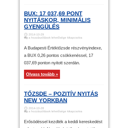
BUX: 17 037,69 PONT
NYITÁSKOR, MINIMÁLIS
GYENGÜLÉS
2014-10-29
BUX:
a hozzászólások lehetősége kikapcsolva
17
037,69
pont
A Budapesti Értéktőzsde részvényindexe,
nyitáskor,
minimális
a BUX 0,26 pontos csökkenéssel, 17
gyengülés
bejegyzéshez
037,69 ponton nyitott szerdán.
Olvass tovább »
TŐZSDE – POZITÍV NYITÁS
NEW YORKBAN
2014-10-28
Tőzsde
a hozzászólások lehetősége kikapcsolva
–
Pozitív
nyitás
Erősödéssel kezdték a keddi kereskedést
New
Yorkban