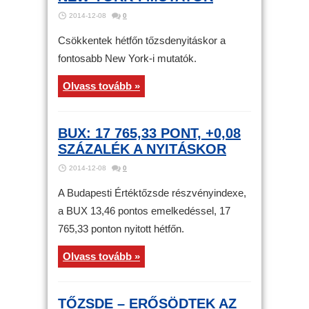
2014-12-08
0
Csökkentek hétfőn tőzsdenyitáskor a
fontosabb New York-i mutatók.
Olvass tovább »
BUX: 17 765,33 PONT, +0,08
SZÁZALÉK A NYITÁSKOR
2014-12-08
0
A Budapesti Értéktőzsde részvényindexe,
a BUX 13,46 pontos emelkedéssel, 17
765,33 ponton nyitott hétfőn.
Olvass tovább »
TŐZSDE – ERŐSÖDTEK AZ