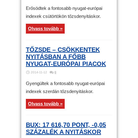
Erősödtek a fontosabb nyugat-európai
indexek csütörtökön tőzsdenyitáskor.
Olvass tovább »
TŐZSDE – CSÖKKENTEK
NYITÁSBAN A FŐBB
NYUGAT-EURÓPAI PIACOK
2014-11-12
0
Gyengültek a fontosabb nyugat-európai
indexek szerdán tőzsdenyitáskor.
Olvass tovább »
BUX: 17 616,70 PONT, -0,05
SZÁZALÉK A NYITÁSKOR