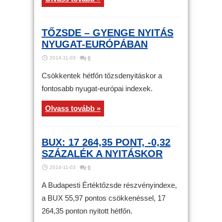
TŐZSDE – GYENGE NYITÁS
NYUGAT-EURÓPÁBAN
2014-11-03
0
Csökkentek hétfőn tőzsdenyitáskor a
fontosabb nyugat-európai indexek.
Olvass tovább »
BUX: 17 264,35 PONT, -0,32
SZÁZALÉK A NYITÁSKOR
2014-11-03
0
A Budapesti Értéktőzsde részvényindexe,
a BUX 55,97 pontos csökkenéssel, 17
264,35 ponton nyitott hétfőn.