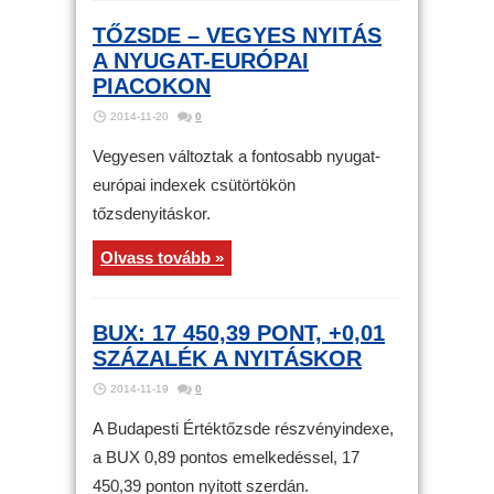
TŐZSDE – VEGYES NYITÁS
A NYUGAT-EURÓPAI
PIACOKON
2014-11-20
0
Vegyesen változtak a fontosabb nyugat-
európai indexek csütörtökön
tőzsdenyitáskor.
Olvass tovább »
BUX: 17 450,39 PONT, +0,01
SZÁZALÉK A NYITÁSKOR
2014-11-19
0
A Budapesti Értéktőzsde részvényindexe,
a BUX 0,89 pontos emelkedéssel, 17
450,39 ponton nyitott szerdán.