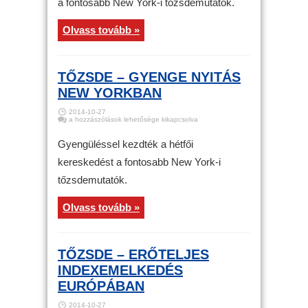
a fontosabb New York-i tőzsdemutatók.
bejegyzéshez
Olvass tovább »
TŐZSDE – GYENGE NYITÁS
NEW YORKBAN
2014-10-27
Tőzsde
a hozzászólások lehetősége kikapcsolva
–
Gyenge
nyitás
Gyengüléssel kezdték a hétfői
New
Yorkban
kereskedést a fontosabb New York-i
bejegyzéshez
tőzsdemutatók.
Olvass tovább »
TŐZSDE – ERŐTELJES
INDEXEMELKEDÉS
EURÓPÁBAN
2014-10-27