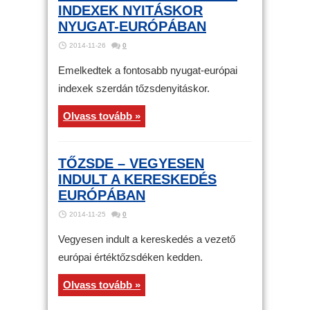
INDEXEK NYITÁSKOR
NYUGAT-EURÓPÁBAN
2014-11-26
0
Emelkedtek a fontosabb nyugat-európai
indexek szerdán tőzsdenyitáskor.
Olvass tovább »
TŐZSDE – VEGYESEN
INDULT A KERESKEDÉS
EURÓPÁBAN
2014-11-25
0
Vegyesen indult a kereskedés a vezető
európai értéktőzsdéken kedden.
Olvass tovább »