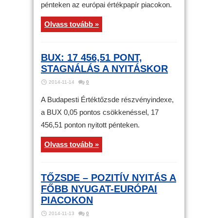
pénteken az európai értékpapír piacokon.
Olvass tovább »
BUX: 17 456,51 PONT,
STAGNÁLÁS A NYITÁSKOR
2014-11-14
0
A Budapesti Értéktőzsde részvényindexe,
a BUX 0,05 pontos csökkenéssel, 17
456,51 ponton nyitott pénteken.
Olvass tovább »
TŐZSDE – POZITÍV NYITÁS A
FŐBB NYUGAT-EURÓPAI
PIACOKON
2014-11-13
0