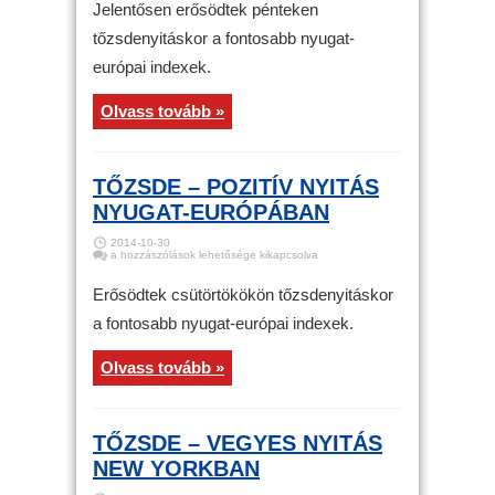
nyitás
Jelentősen erősödtek pénteken
Nyugat-
Európában
tőzsdenyitáskor a fontosabb nyugat-
bejegyzéshez
európai indexek.
Olvass tovább »
TŐZSDE – POZITÍV NYITÁS
NYUGAT-EURÓPÁBAN
2014-10-30
Tőzsde
a hozzászólások lehetősége kikapcsolva
–
Pozitív
nyitás
Erősödtek csütörtökökön tőzsdenyitáskor
Nyugat-
Európában
a fontosabb nyugat-európai indexek.
bejegyzéshez
Olvass tovább »
TŐZSDE – VEGYES NYITÁS
NEW YORKBAN