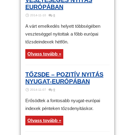
VESZTESÉGES NYITÁS
EURÓPÁBAN
2014-11-10
0
A várt emelkedés helyett többségében
veszteséggel nyitottak a főbb európai
tőzsdeindexek hétfőn.
Olvass tovább »
TŐZSDE – POZITÍV NYITÁS
NYUGAT-EURÓPÁBAN
2014-11-07
0
Erősödtek a fontosabb nyugat-európai
indexek pénteken tőzsdenyitáskor.
Olvass tovább »