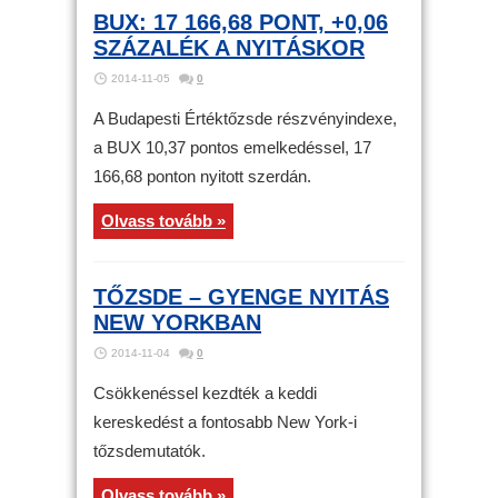
BUX: 17 166,68 PONT, +0,06
SZÁZALÉK A NYITÁSKOR
2014-11-05
0
A Budapesti Értéktőzsde részvényindexe,
a BUX 10,37 pontos emelkedéssel, 17
166,68 ponton nyitott szerdán.
Olvass tovább »
TŐZSDE – GYENGE NYITÁS
NEW YORKBAN
2014-11-04
0
Csökkenéssel kezdték a keddi
kereskedést a fontosabb New York-i
tőzsdemutatók.
Olvass tovább »