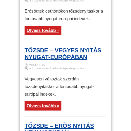
Tőzsde
a hozzászólások lehetősége kikapcsolva
–
Erős
nyitás
Erősödtek csütörtökön tőzsdenyitáskor a
Nyugat-
Európában
fontosabb nyugat-európai indexek.
bejegyzéshez
Olvass tovább »
TŐZSDE – VEGYES NYITÁS
NYUGAT-EURÓPÁBAN
2014-10-15
Tőzsde
a hozzászólások lehetősége kikapcsolva
–
Vegyes
nyitás
Vegyesen változtak szerdán
Nyugat-
Európában
tőzsdenyitáskor a fontosabb nyugat-
bejegyzéshez
európai indexek.
Olvass tovább »
TŐZSDE – ERŐS NYITÁS