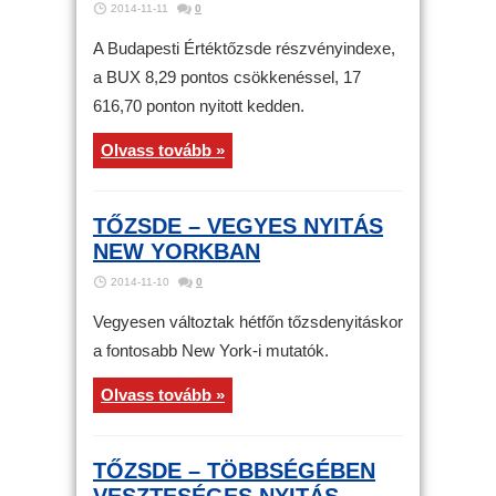
2014-11-11
0
A Budapesti Értéktőzsde részvényindexe,
a BUX 8,29 pontos csökkenéssel, 17
616,70 ponton nyitott kedden.
Olvass tovább »
TŐZSDE – VEGYES NYITÁS
NEW YORKBAN
2014-11-10
0
Vegyesen változtak hétfőn tőzsdenyitáskor
a fontosabb New York-i mutatók.
Olvass tovább »
TŐZSDE – TÖBBSÉGÉBEN