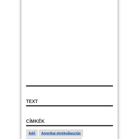
TEXT
CÍMKÉK
Adó
Amerikai elnökválasztás