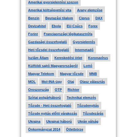
Amerikai gyorsjelentési szezon
Amerikai költségvetési vita
Arany elemzése
Benzin
Beutazási tilalom
Ciprus
DAX
Devizahitel
Ebola
EU-Csúcs
Forex
Forint
Franciaországi légikatasztrófa
Gazdasági összefoglaló
Gyorsjelentés
Heti tőzsdei összefoglaló
Internetadó
Iszlám Állam
Kereskedési ötlet
Koronavírus
Külföldi sajtó Magyarországról
Lottó
Magyar Telekom
Magyar tőzsde
MNB
MOL
Mol-INA-ügy
Olaj
Olasz választás
Oroszország
OTP
Richter
Szíriai polgárháború
Technikai elemzés
Tőzsde - Heti összefoglaló
Tőzsdenyitás
Tőzsde nyitás előtti várakozás
Tőzsdezárás
Ukrajna
Ukrajnai háború
Ukrán válság
Önkormányzat 2014
Ötletbörze