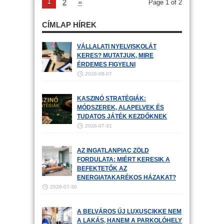
1
2
»
Page 1 of 2
CÍMLAP HÍREK
VÁLLALATI NYELVISKOLÁT
KERES? MUTATJUK, MIRE
ÉRDEMES FIGYELNI
2026-08-07
KASZINÓ STRATÉGIÁK:
MÓDSZEREK, ALAPELVEK ÉS
TUDATOS JÁTÉK KEZDŐKNEK
2026-07-31
AZ INGATLANPIAC ZÖLD
FORDULATA: MIÉRT KERESIK A
BEFEKTETŐK AZ
ENERGIATAKARÉKOS HÁZAKAT?
2026-07-30
A BELVÁROS ÚJ LUXUSCIKKE NEM
A LAKÁS, HANEM A PARKOLÓHELY