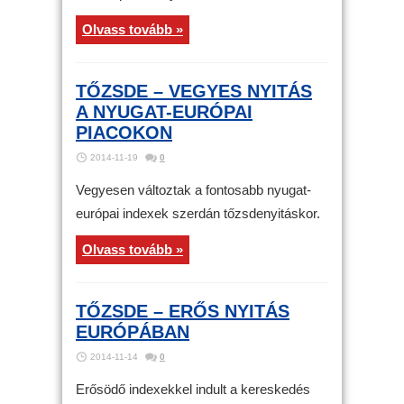
Olvass tovább »
TŐZSDE – VEGYES NYITÁS
A NYUGAT-EURÓPAI
PIACOKON
2014-11-19
0
Vegyesen változtak a fontosabb nyugat-
európai indexek szerdán tőzsdenyitáskor.
Olvass tovább »
TŐZSDE – ERŐS NYITÁS
EURÓPÁBAN
2014-11-14
0
Erősödő indexekkel indult a kereskedés