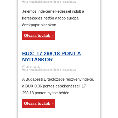
Tőzsde
a hozzászólások lehetősége kikapcsolva
–
Erőteljes
indexemelkedés
Jelentős indexemelkedéssel indult a
Európában
bejegyzéshez
kereskedés hétfőn a főbb európai
értékpapír piacokon.
Olvass tovább »
BUX: 17 298,18 PONT A
NYITÁSKOR
2014-10-27
BUX:
a hozzászólások lehetősége kikapcsolva
17
298,18
pont
A Budapesti Értéktőzsde részvényindexe,
a
nyitáskor
a BUX 0,06 pontos csökkenéssel, 17
bejegyzéshez
298,18 ponton nyitott hétfőn.
Olvass tovább »