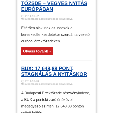
TŐZSDE – VEGYES NYITÁS
EURÓPÁBAN
2014-10-22
Tőzsde
a hozzászólások lehetősége kikapcsolva
–
Vegyes
nyitás
Eltérően alakultak az indexek a
Európában
bejegyzéshez
kereskedés kezdetekor szerdán a vezető
európai értéktőzsdéken.
Olvass tovább »
BUX: 17 648,88 PONT,
STAGNÁLÁS A NYITÁSKOR
2014-10-20
BUX:
a hozzászólások lehetősége kikapcsolva
17
648,88
pont,
A Budapesti Értéktőzsde részvényindexe,
stagnálás
a
a BUX a pénteki záró értékével
nyitáskor
bejegyzéshez
megegyező szinten, 17 648,88 ponton
nyitott hétfőn.