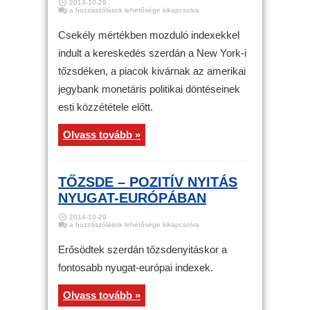
2014-10-29
Tőzsde
a hozzászólások lehetősége kikapcsolva
–
Vegyes
nyitás
Csekély mértékben mozduló indexekkel
New
Yorkban
indult a kereskedés szerdán a New York-i
bejegyzéshez
tőzsdéken, a piacok kivárnak az amerikai
jegybank monetáris politikai döntéseinek
esti közzététele előtt.
Olvass tovább »
TŐZSDE – POZITÍV NYITÁS
NYUGAT-EURÓPÁBAN
2014-10-29
Tőzsde
a hozzászólások lehetősége kikapcsolva
–
Pozitív
nyitás
Erősödtek szerdán tőzsdenyitáskor a
Nyugat-
Európában
fontosabb nyugat-európai indexek.
bejegyzéshez
Olvass tovább »