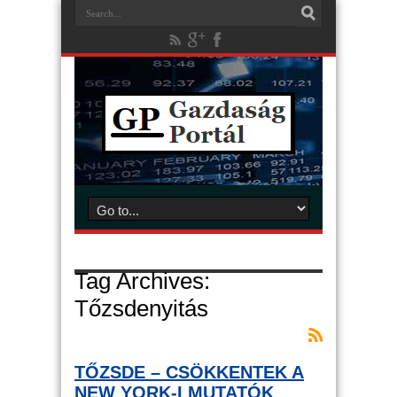
Tag Archives:
Tőzsdenyitás
TŐZSDE – CSÖKKENTEK A
NEW YORK-I MUTATÓK