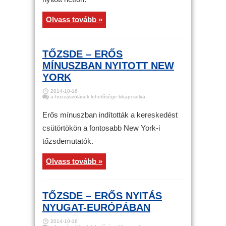
Olvass tovább »
TŐZSDE – ERŐS
MÍNUSZBAN NYITOTT NEW
YORK
2014-10-16
Tőzsde
a hozzászólások lehetősége kikapcsolva
–
Erős
mínuszban
Erős mínuszban indították a kereskedést
nyitott
New
csütörtökön a fontosabb New York-i
York
bejegyzéshez
tőzsdemutatók.
Olvass tovább »
TŐZSDE – ERŐS NYITÁS
NYUGAT-EURÓPÁBAN
2014-10-16