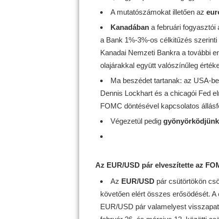
A mutatószámokat illetően az
eur
Kanadában
a februári fogyasztói
a Bank 1%-3%-os célkitűzés szerinti
Kanadai Nemzeti Bankra a további e
olajárakkal együtt valószínűleg értékes
Ma beszédet tartanak: az USA-bel
Dennis Lockhart és a chicagói Fed el
FOMC döntésével kapcsolatos állásfo
Végezetül pedig
gyönyörködjünk
Az EUR/USD pár elveszítette az FO
Az
EUR/USD
pár csütörtökön cs
követően elért összes erősödését. A
EUR/USD pár valamelyest visszapatta