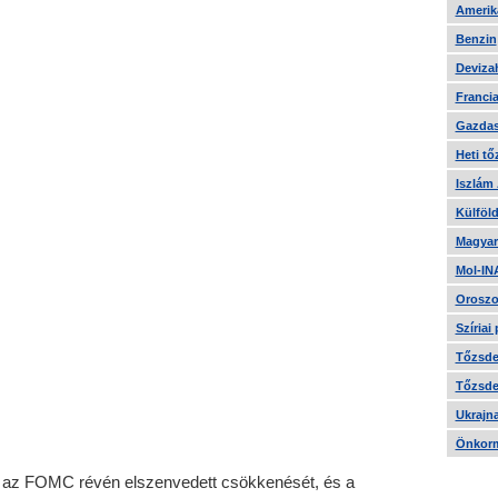
Amerika
Benzin
Devizah
Francia
Gazdas
Heti tő
Iszlám
Külföld
Magyar
Mol-IN
Oroszo
Szíriai
Tőzsde 
Tőzsde 
Ukrajn
Önkorm
 az FOMC révén elszenvedett csökkenését, és a