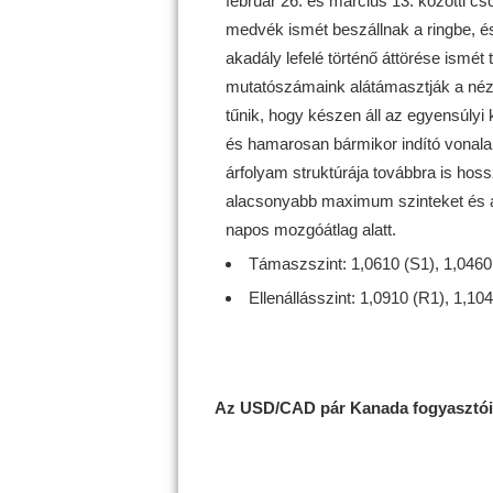
február 26. és március 13. közötti cs
medvék ismét beszállnak a ringbe, és
akadály lefelé történő áttörése ismét
mutatószámaink alátámasztják a nézet
tűnik, hogy készen áll az egyensúlyi 
és hamarosan bármikor indító vonala 
árfolyam struktúrája továbbra is ho
alacsonyabb maximum szinteket és a
napos mozgóátlag alatt.
Támaszszint: 1,0610 (S1), 1,0460 
Ellenállásszint: 1,0910 (R1), 1,10
Az USD/CAD pár Kanada fogyasztói 