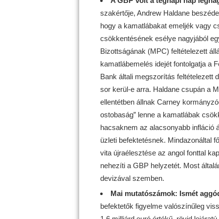
A GBP volt a tegnapi nap legna
szakértője, Andrew Haldane beszédet 
hogy a kamatlábakat emeljék vagy c
csökkentésének esélye nagyjából egyen
Bizottságának (MPC) feltételezett állá
kamatlábemelés idejét fontolgatja a 
Bank általi megszorítás feltételezett
sor kerül-e arra. Haldane csupán a Mo
ellentétben állnak Carney kormányzóé
ostobaság” lenne a kamatlábak csökk
hacsaknem az alacsonyabb infláció á
üzleti befektetésnek. Mindazonáltal 
vita újraélesztése az angol fonttal ka
nehezíti a GBP helyzetét. Most által
devizával szemben.
Mai mutatószámok:
Ismét aggó
befektetők figyelme valószínűleg viss
1,6 milliárd euró értékű, rövid lejára