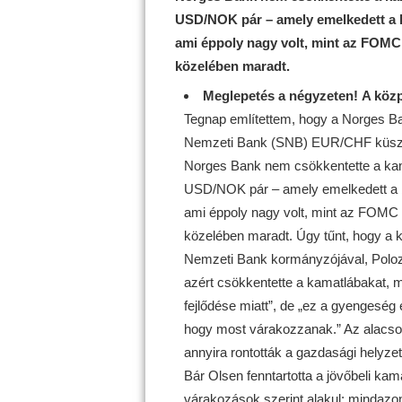
USD/NOK pár – amely emelkedett a b
ami éppoly nagy volt, mint az FOMC 
közelében maradt.
Meglepetés a négyzeten!
A közp
Tegnap említettem, hogy a Norges Ba
Nemzeti Bank (SNB) EUR/CHF küszöbé
Norges Bank nem csökkentette a kama
USD/NOK pár – amely emelkedett a be
ami éppoly nagy volt, mint az FOMC n
közelében maradt. Úgy tűnt, hogy a 
Nemzeti Bank kormányzójával, Poloz
azért csökkentette a kamatlábakat, m
fejlődése miatt”, de „ez a gyengeség 
hogy most várakozzanak.” Az alacso
annyira rontották a gazdasági helyze
Bár Olsen fenntartotta a jövőbeli ka
várakozások szerint alakul; mindazon