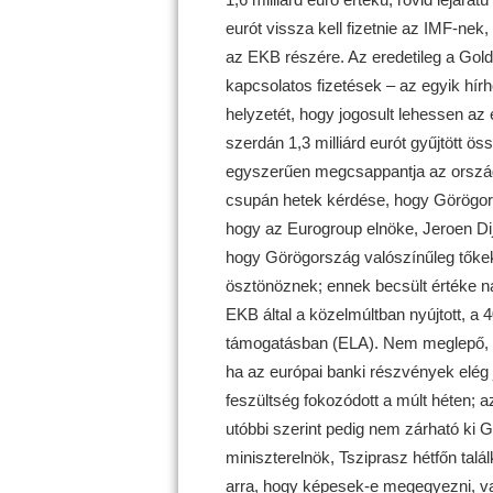
eurót vissza kell fizetnie az IMF-nek, 
az EKB részére. Az eredetileg a Gol
kapcsolatos fizetések – az egyik hír
helyzetét, hogy jogosult lehessen a
szerdán 1,3 milliárd eurót gyűjtött 
egyszerűen megcsappantja az ország re
csupán hetek kérdése, hogy Görögors
hogy az Eurogroup elnöke, Jeroen Dij
hogy Görögország valószínűleg tőkeko
ösztönöznek; ennek becsült értéke na
EKB által a közelmúltban nyújtott, a 4
támogatásban (ELA). Nem meglepő, h
ha az európai banki részvények elég j
feszültség fokozódott a múlt héten; a
utóbbi szerint pedig nem zárható ki 
miniszterelnök, Tsziprasz hétfőn tal
arra, hogy képesek-e megegyezni, v