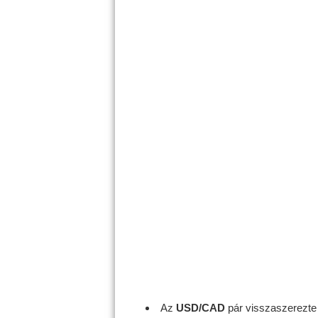
Az
USD/CAD
pár visszaszerezte