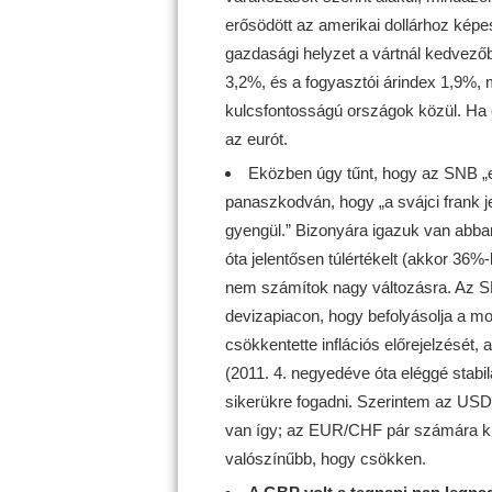
erősödött az amerikai dollárhoz képes
gazdasági helyzet a vártnál kedvező
3,2%, és a fogyasztói árindex 1,9%,
kulcsfontosságú országok közül. Ha 
az eurót.
Eközben úgy tűnt, hogy az SNB „
panaszkodván, hogy „a svájci frank je
gyengül.” Bizonyára igazuk van abban
óta jelentősen túlértékelt (akkor 36%-k
nem számítok nagy változásra. Az S
devizapiacon, hogy befolyásolja a mon
csökkentette inflációs előrejelzését,
(2011. 4. negyedéve óta eléggé stabil
sikerükre fogadni. Szerintem az USD/
van így; az EUR/CHF pár számára kü
valószínűbb, hogy csökken.