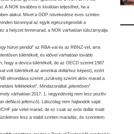
t. A NOK továbbra is kiválóan teljesíthet, ha a
bben alakul. Mivel a GDP növekedése éves szinten
 minden bizonnyal az egyik egészségesebb a
ez a helyzet fennmarad, a NOK várhatóan túlszárnyalja
egy húron pendül” az RBA-val és az RBNZ-vel, arra
lentősen túlértékelt, és idővel várhatóan tovább
, hogy a deviza túlértékelt, de az OECD szerint 1987
al volt túlértékelt az amerikai dollárhoz képest), ezért
NB elmondása szerint „szükség szerint aktív marad a
etáris feltételeket”. Mindazonáltal „jelentősen”
 amely várhatóan 2017. 1. negyedévéig nem lesz pozitív
an defláció jellemző). Látszólag nem hajlandók saját
CHF pár vétel marad, de ez csak az erős dollár miatt
zdelmes lesz a stabil szinten maradás, és szerintem