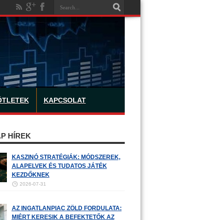
ÖTLETEK
KAPCSOLAT
P HÍREK
KASZINÓ STRATÉGIÁK: MÓDSZEREK,
ALAPELVEK ÉS TUDATOS JÁTÉK
KEZDŐKNEK
2026-07-31
AZ INGATLANPIAC ZÖLD FORDULATA:
MIÉRT KERESIK A BEFEKTETŐK AZ