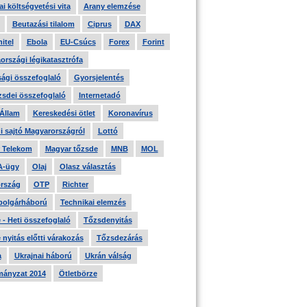
i költségvetési vita
Arany elemzése
Beutazási tilalom
Ciprus
DAX
itel
Ebola
EU-Csúcs
Forex
Forint
országi légikatasztrófa
ági összefoglaló
Gyorsjelentés
zsdei összefoglaló
Internetadó
 Állam
Kereskedési ötlet
Koronavírus
i sajtó Magyarországról
Lottó
 Telekom
Magyar tőzsde
MNB
MOL
A-ügy
Olaj
Olasz választás
rszág
OTP
Richter
 polgárháború
Technikai elemzés
- Heti összefoglaló
Tőzsdenyitás
nyitás előtti várakozás
Tőzsdezárás
a
Ukrajnai háború
Ukrán válság
ányzat 2014
Ötletbörze