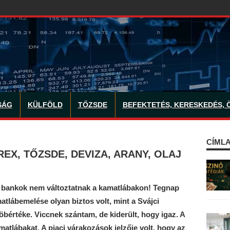
SÁG
KÜLFÖLD
TŐZSDE
BEFEKTETÉS, KERESKEDÉS, 
CÍMLA
EX, TŐZSDE, DEVIZA, ARANY, OLAJ
 bankok nem változtatnak a kamatlábakon! Tegnap
tlábemelése olyan biztos volt, mint a Svájci
rtéke. Viccnek szántam, de kiderült, hogy igaz. A
tlábakat. A piaci várakozások jelzője volt, hogy az