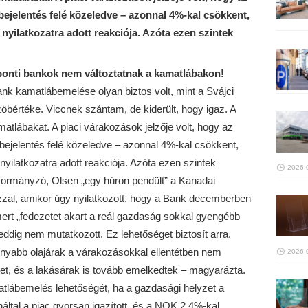
ejelentés felé közeledve – azonnal 4%-kal csökkent,
nyilatkozatra adott reakciója. Azóta ezen szintek
onti bankok nem változtatnak a kamatlábakon!
nk kamatlábemelése olyan biztos volt, mint a Svájci
rtéke. Viccnek szántam, de kiderült, hogy igaz. A
tlábakat. A piaci várakozások jelzője volt, hogy az
jelentés felé közeledve – azonnal 4%-kal csökkent,
yilatkozatra adott reakciója. Azóta ezen szintek
2026-
kormányzó, Olsen „egy húron pendült” a Kanadai
zal, amikor úgy nyilatkozott, hogy a Bank decemberben
ert „fedezetet akart a reál gazdaság sokkal gyengébb
eddig nem mutatkozott. Ez lehetőséget biztosít arra,
nyabb olajárak a várakozásokkal ellentétben nem
2026-
tet, és a lakásárak is tovább emelkedtek – magyarázta.
matlábemelés lehetőségét, ha a gazdasági helyzet a
által a piac gyorsan igazított, és a NOK 2,4%-kal