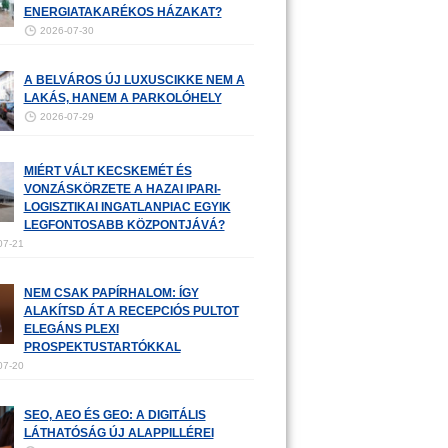
ENERGIATAKARÉKOS HÁZAKAT?
2026-07-30
A BELVÁROS ÚJ LUXUSCIKKE NEM A
LAKÁS, HANEM A PARKOLÓHELY
2026-07-29
MIÉRT VÁLT KECSKEMÉT ÉS
VONZÁSKÖRZETE A HAZAI IPARI-
LOGISZTIKAI INGATLANPIAC EGYIK
LEGFONTOSABB KÖZPONTJÁVÁ?
07-21
NEM CSAK PAPÍRHALOM: ÍGY
ALAKÍTSD ÁT A RECEPCIÓS PULTOT
ELEGÁNS PLEXI
PROSPEKTUSTARTÓKKAL
07-20
SEO, AEO ÉS GEO: A DIGITÁLIS
LÁTHATÓSÁG ÚJ ALAPPILLÉREI