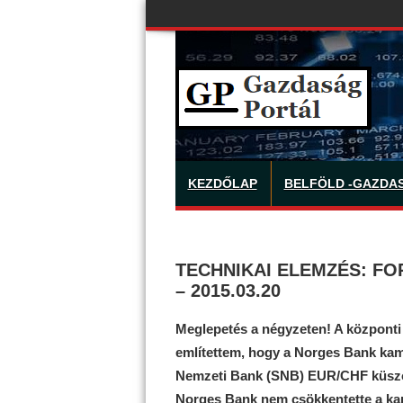
KEZDŐLAP
BELFÖLD -GAZDA
TECHNIKAI ELEMZÉS: FOR
– 2015.03.20
Meglepetés a négyzeten! A központi
említettem, hogy a Norges Bank kama
Nemzeti Bank (SNB) EUR/CHF küszöbé
Norges Bank nem csökkentette a kama