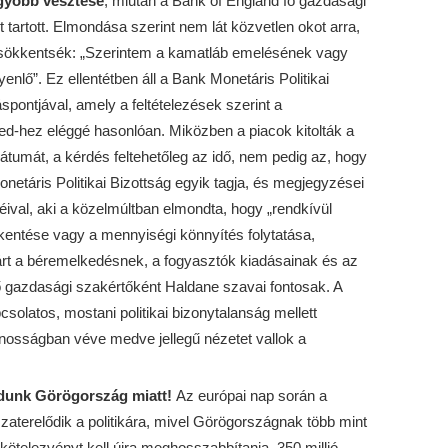
gyobb vesztese
, miután a Bank of England fő gazdasági
tartott. Elmondása szerint nem lát közvetlen okot arra,
sökkentsék: „Szerintem a kamatláb emelésének vagy
lő”. Ez ellentétben áll a Bank Monetáris Politikai
spontjával, amely a feltételezések szerint a
Fed-hez eléggé hasonlóan. Miközben a piacok kitolták a
 dátumát, a kérdés feltehetőleg az idő, nem pedig az, hogy
netáris Politikai Bizottság egyik tagja, és megjegyzései
ival, aki a közelmúltban elmondta, hogy „rendkívül
entése vagy a mennyiségi könnyítés folytatása,
rt a béremelkedésnek, a fogyasztók kiadásainak és az
fő gazdasági szakértőként Haldane szavai fontosak. A
pcsolatos, mostani politikai bizonytalanság mellett
ánosságban véve medve jellegű nézetet vallok a
dunk Görögország miatt!
Az európai nap során a
zaterelődik a politikára, mivel Görögországnak több mint
tú kötelezvényt kell újra meghosszabbítania, 350 millió