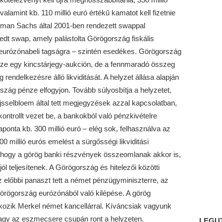
valamint kb. 110 millió euró értékű kamatot kell fizetnie
dman Sachs által 2001-ben rendezett swappal
hedt swap, amely palástolta Görögország fiskális
z eurózónabeli tagságra – szintén esedékes. Görögország
össze egy kincstárjegy-aukción, de a fennmaradó összeg
ndelkezésre álló likviditását. A helyzet állása alapján
zág pénze elfogyjon. Tovább súlyosbítja a helyzetet,
sselbloem által tett megjegyzések azzal kapcsolatban,
ntrollt vezet be, a bankokból való pénzkivételre
ponta kb. 300 millió euró – elég sok, felhasználva az
00 millió eurós emelést a sürgősségi likviditási
ogy a görög banki részvények összeomlanak akkor is,
ól teljesítenek. A Görögország és hitelezői közötti
z előbbi panaszt tett a német pénzügyminiszterre, az
Görögország eurózónából való kilépése. A görög
álkozik Merkel német kancellárral. Kíváncsiak vagyunk
agy az eszmecsere csupán ront a helyzeten.
LEGU