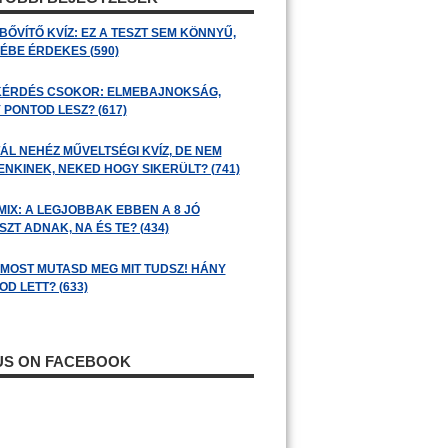
BŐVÍTŐ KVÍZ: EZ A TESZT SEM KÖNNYŰ,
ÉBE ÉRDEKES (590)
KÉRDÉS CSOKOR: ELMEBAJNOKSÁG,
 PONTOD LESZ? (617)
ÁL NEHÉZ MŰVELTSÉGI KVÍZ, DE NEM
ENKINEK, NEKED HOGY SIKERÜLT? (741)
MIX: A LEGJOBBAK EBBEN A 8 JÓ
ZT ADNAK, NA ÉS TE? (434)
: MOST MUTASD MEG MIT TUDSZ! HÁNY
D LETT? (633)
 US ON FACEBOOK