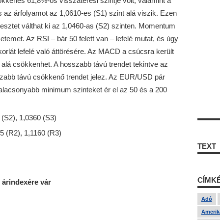
ökkenés 61,8%-os visszatérési szintje volt, valamint a
 az árfolyamot az 1,0610-es (S1) szint alá viszik. Ezen
 tesztet válthat ki az 1,0460-as (S2) szinten. Momentum
emet. Az RSI – bár 50 felett van – lefelé mutat, és úgy
korlát lefelé való áttörésére. Az MACD a csúcsra került
alá csökkenhet. A hosszabb távú trendet tekintve az
sszabb távú csökkenő trendet jelez. Az EUR/USD pár
lacsonyabb minimum szinteket ér el az 50 és a 200
(S2), 1,0360 (S3)
45 (R2), 1,1160 (R3)
TEXT
CÍMK
árindexére vár
Adó
Amerika