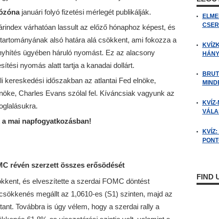
ózóna
januári folyó fizetési mérlegét publikálják.
ELME
CSER
 árindex várhatóan lassult az előző hónaphoz képest, és
 tartományának alsó határa alá csökkent, ami fokozza a
KVÍZ
nyhítés ügyében háruló nyomást. Ez az alacsony
HÁNY
ítési nyomás alatt tartja a kanadai dollárt.
BRUT
i kereskedési időszakban az atlantai Fed elnöke,
MIND
nöke, Charles Evans szólal fel. Kíváncsiak vagyunk az
KVÍZ-
glalásukra.
VÁLAS
 a mai napfogyatkozásban!
KVÍZ
PONTO
MC révén szerzett összes erősödését
FIND
ökkent, és elveszítette a szerdai FOMC döntést
 csökkenés megállt az 1,0610-es (S1) szinten, majd az
nt. Továbbra is úgy vélem, hogy a szerdai rally a