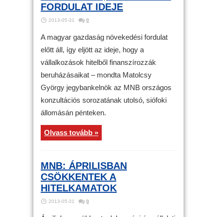
FORDULAT IDEJE
2013-05-31
0
A magyar gazdaság növekedési fordulat
előtt áll, így eljött az ideje, hogy a
vállalkozások hitelből finanszírozzák
beruházásaikat – mondta Matolcsy
György jegybankelnök az MNB országos
konzultációs sorozatának utolsó, siófoki
állomásán pénteken.
Olvass tovább »
MNB: ÁPRILISBAN
CSÖKKENTEK A
HITELKAMATOK
2013-05-31
0