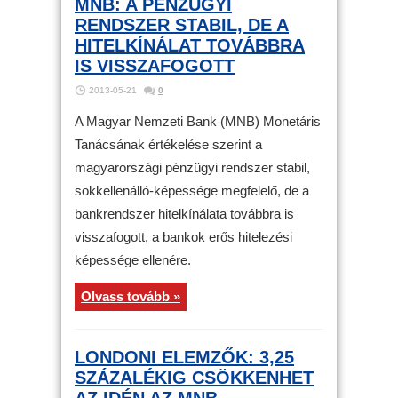
MNB: A PÉNZÜGYI
RENDSZER STABIL, DE A
HITELKÍNÁLAT TOVÁBBRA
IS VISSZAFOGOTT
2013-05-21
0
A Magyar Nemzeti Bank (MNB) Monetáris
Tanácsának értékelése szerint a
magyarországi pénzügyi rendszer stabil,
sokkellenálló-képessége megfelelő, de a
bankrendszer hitelkínálata továbbra is
visszafogott, a bankok erős hitelezési
képessége ellenére.
Olvass tovább »
LONDONI ELEMZŐK: 3,25
SZÁZALÉKIG CSÖKKENHET
AZ IDÉN AZ MNB-