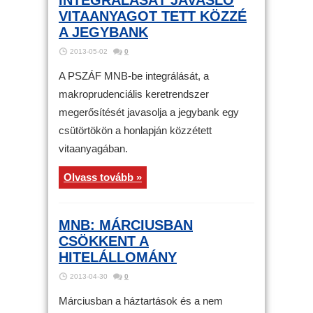
VITAANYAGOT TETT KÖZZÉ
A JEGYBANK
2013-05-02
0
A PSZÁF MNB-be integrálását, a
makroprudenciális keretrendszer
megerősítését javasolja a jegybank egy
csütörtökön a honlapján közzétett
vitaanyagában.
Olvass tovább »
MNB: MÁRCIUSBAN
CSÖKKENT A
HITELÁLLOMÁNY
2013-04-30
0
Márciusban a háztartások és a nem