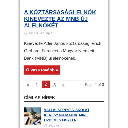
A KÖZTÁRSASÁGI ELNÖK
KINEVEZTE AZ MNB ÚJ
ALELNÖKÉT
2013-04-22
0
Kinevezte Áder János köztársasági elnök
Gerhardt Ferencet a Magyar Nemzeti
Bank (MNB) új alelnökének.
Olvass tovább »
2
«
1
3
»
Page 2 of 3
CÍMLAP HÍREK
VÁLLALATI NYELVISKOLÁT
KERES? MUTATJUK, MIRE
ÉRDEMES FIGYELNI
2026-08-07