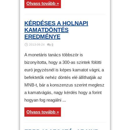
Olvass tovább »
KÉRDÉSES A HOLNAPI
KAMATDÖNTÉS
EREDMÉNYE
2013-06-24
0
A monetáris tanács többször is
bizonyította, hogy a 300-as szintek fölötti
euró jegyzésnél is képes kamatot vágni, a
befektetők nehéz döntés elé állíthatják az
MNB-t, bár a konszenzus szerint meglesz
a kamatvágás, nagy kérdés hogy a forint
hogyan fog reagálni ...
Olvass tovább »