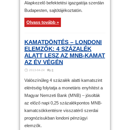
Alapkezelő befektetési igazgatója szerdán
Budapesten, sajtótájékoztatón.
Olvass tovább »
KAMATDÖNTÉS – LONDONI
ELEMZŐK: 4 SZÁZALÉK
ALATT LESZ AZ MNB-KAMAT
AZ ÉV VÉGÉN
2013-04-24
0
Valószínűleg 4 százalék alatti kamatszint
eléréséig folytatja a monetáris enyhítést a
Magyar Nemzeti Bank (MNB) – jósolták
az előző napi 0,25 százalékpontos MNB-
kamatcsökkentésre visszatérő szerdai
prognózisukban londoni pénzügyi
elemzők.