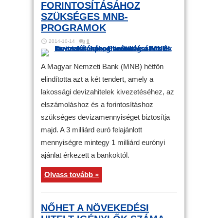
FORINTOSÍTÁSÁHOZ
SZÜKSÉGES MNB-
PROGRAMOK
2014-10-14
0
A Magyar Nemzeti Bank (MNB) hétfőn
elindította azt a két tendert, amely a
lakossági devizahitelek kivezetéséhez, az
elszámoláshoz és a forintosításhoz
szükséges devizamennyiséget biztosítja
majd. A 3 milliárd euró felajánlott
mennyiségre mintegy 1 milliárd eurónyi
ajánlat érkezett a bankoktól.
Olvass tovább »
NŐHET A NÖVEKEDÉSI