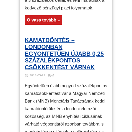
a 3 százalékos céllal, és fennmaradnak a
kedvező pénzügyi piaci folyamatok.
Olvass tovább »
KAMATDÖNTÉS –
LONDONBAN
EGYÖNTETŰEN ÚJABB 0,25
SZÁZALÉKPONTOS
CSÖKKENTÉST VÁRNAK
2013-05-27
0
Egyöntetűen újabb negyed százalékpontos
kamatcsökkentést vár a Magyar Nemzeti
Bank (MNB) Monetáris Tanácsának keddi
kamatdöntő ülésén a londoni elemzői
közösség, az MNB enyhítési ciklusának
várható végpontjáról azonban továbbra is
meglehetősen eltérnek az előrejelzések a