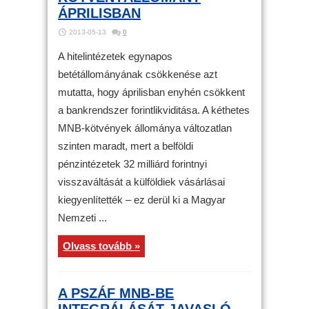
ÁPRILISBAN
2013-05-13
0
A hitelintézetek egynapos
betétállományának csökkenése azt
mutatta, hogy áprilisban enyhén csökkent
a bankrendszer forintlikviditása. A kéthetes
MNB-kötvények állománya változatlan
szinten maradt, mert a belföldi
pénzintézetek 32 milliárd forintnyi
visszaváltását a külföldiek vásárlásai
kiegyenlítették – ez derül ki a Magyar
Nemzeti ...
Olvass tovább »
A PSZÁF MNB-BE
INTEGRÁLÁSÁT JAVASLÓ