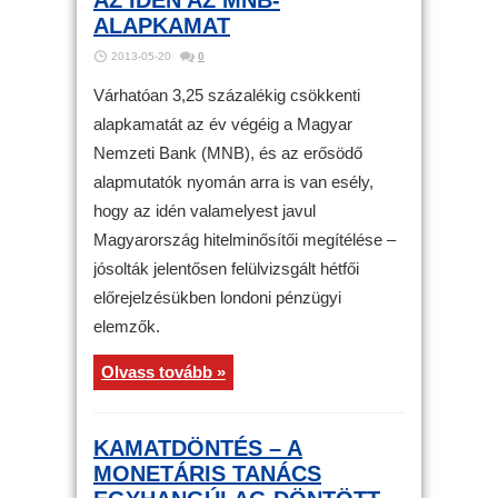
ALAPKAMAT
2013-05-20
0
Várhatóan 3,25 százalékig csökkenti
alapkamatát az év végéig a Magyar
Nemzeti Bank (MNB), és az erősödő
alapmutatók nyomán arra is van esély,
hogy az idén valamelyest javul
Magyarország hitelminősítői megítélése –
jósolták jelentősen felülvizsgált hétfői
előrejelzésükben londoni pénzügyi
elemzők.
Olvass tovább »
KAMATDÖNTÉS – A
MONETÁRIS TANÁCS