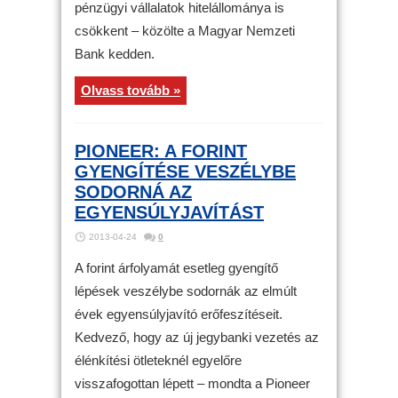
pénzügyi vállalatok hitelállománya is
csökkent – közölte a Magyar Nemzeti
Bank kedden.
Olvass tovább »
PIONEER: A FORINT
GYENGÍTÉSE VESZÉLYBE
SODORNÁ AZ
EGYENSÚLYJAVÍTÁST
2013-04-24
0
A forint árfolyamát esetleg gyengítő
lépések veszélybe sodornák az elmúlt
évek egyensúlyjavító erőfeszítéseit.
Kedvező, hogy az új jegybanki vezetés az
élénkítési ötleteknél egyelőre
visszafogottan lépett – mondta a Pioneer