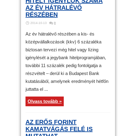
HITELT IGÉNYLŐK SZÁMA
AZ ÉV HÁTRALÉVŐ
RÉSZÉBEN
2014-10-13
0
Az év hátralévő részében a kis- és
középvállalkozások (kkv) 6 százaléka
biztosan tervezi még hitel vagy lízing
igénylését a jegybank hitelprogramjában,
további 11 százalék pedig fontolgatja a
részvételt – derül ki a Budapest Bank
kutatásából, amelynek eredményét hétfőn
juttatta el ...
Olvass tovább »
AZ ERŐS FORINT
KAMATVÁGÁS FELÉ IS