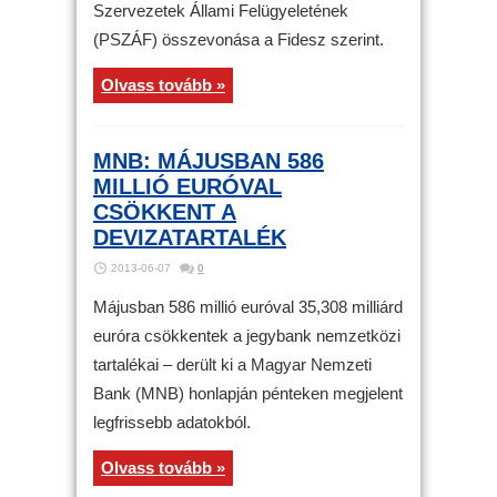
Szervezetek Állami Felügyeletének
(PSZÁF) összevonása a Fidesz szerint.
Olvass tovább »
MNB: MÁJUSBAN 586
MILLIÓ EURÓVAL
CSÖKKENT A
DEVIZATARTALÉK
2013-06-07
0
Májusban 586 millió euróval 35,308 milliárd
euróra csökkentek a jegybank nemzetközi
tartalékai – derült ki a Magyar Nemzeti
Bank (MNB) honlapján pénteken megjelent
legfrissebb adatokból.
Olvass tovább »