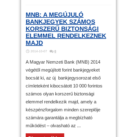
MNB: A MEGÚJULÓ
BANKJEGYEK SZÁMOS
KORSZERŰ BIZTONSÁGI
ELEMMEL RENDELKEZNEK
MAJD
2014-10-07
0
A Magyar Nemzeti Bank (MNB) 2014
végétől megújított forint bankjegyeket
bocsát ki, az új bankjegysorozat első
címleteként kibocsátott 10 000 forintos
számos olyan korszerű biztonsági
elemmel rendelkezik majd, amely a
készpénzforgalom minden szereplője
számára garantálja a megbízható
működést – olvasható az ...