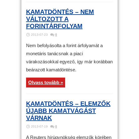
KAMATDÖNTÉS – NEM
VÁLTOZOTT A
FORINTÁRFOLYAM
2013-07-23
0
Nem befolyásolta a forint árfolyamát a
monetáris tanácsnak a piaci
várakozásokkal egyező, így már korábban
beárazott kamatdöntése.
Olvass tovább »
KAMATDÖNTÉS – ELEMZŐK
ÚJABB KAMATVÁGÁST
VÁRNAK
2013-07-19
0
A Reuters hírügynökség elemzők körében