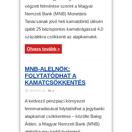
végzett felmérése szerint a Magyar
Nemzeti Bank (MNB) Monetáris
Tanácsának jövő heti kamatdöntő ülésén
újabb 25 bázispontos kamatvágással 4,0
százalékra csökkenti az alapkamatot.
Olvass tovább »
MNB-ALELNÖK:
FOLYTATÓDHAT A
KAMATCSÖKKENTÉS
2013-07-16
0
A kedvező pénzpiaci környezet
fennmaradásával folytatódhat a jegybanki
alapkamat csökkentése – közölte Balog
Ádám, a Magyar Nemzeti Bank (MNB)
alelnöke egy keddi budapesti