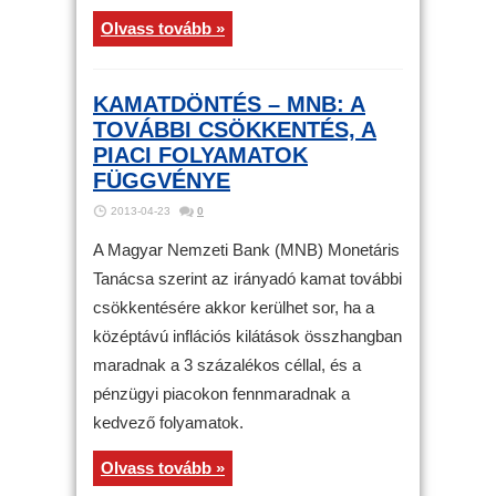
Olvass tovább »
KAMATDÖNTÉS – MNB: A
TOVÁBBI CSÖKKENTÉS, A
PIACI FOLYAMATOK
FÜGGVÉNYE
2013-04-23
0
A Magyar Nemzeti Bank (MNB) Monetáris
Tanácsa szerint az irányadó kamat további
csökkentésére akkor kerülhet sor, ha a
középtávú inflációs kilátások összhangban
maradnak a 3 százalékos céllal, és a
pénzügyi piacokon fennmaradnak a
kedvező folyamatok.
Olvass tovább »