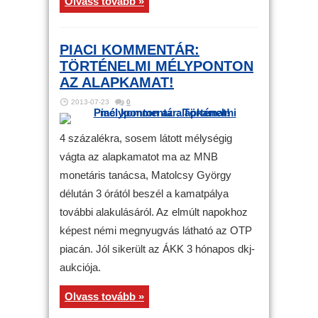
Olvass tovább »
PIACI KOMMENTÁR:
TÖRTÉNELMI MÉLYPONTON
AZ ALAPKAMAT!
2013-07-23
0
4 százalékra, sosem látott mélységig
vágta az alapkamatot ma az MNB
monetáris tanácsa, Matolcsy György
délután 3 órától beszél a kamatpálya
további alakulásáról. Az elmúlt napokhoz
képest némi megnyugvás látható az OTP
piacán. Jól sikerült az ÁKK 3 hónapos dkj-
aukciója.
Olvass tovább »