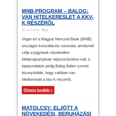
MNB-PROGRAM – BALOG:
VAN HITELKERESLET A KKV-
K RÉSZÉRŐL
2013-06-01
0
Véget ért a Magyar Nemzeti Bank (MNB)
országos konzultációs sorozata, amelynek
célja a jegybank növekedési
hitelprogramjának népszerűsítése volt, a
tapasztalatok pedig Balog Ádám szerint
bizonyították, hogy valóban van
hitelkereslet a kkv-k részéről.
Olvass tovább »
MATOLCSY: ELJÖTT A
NÖVEKEDÉSI, BERUHÁZÁSI