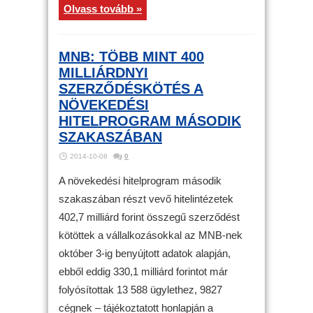
Olvass tovább »
MNB: TÖBB MINT 400
MILLIÁRDNYI
SZERZŐDÉSKÖTÉS A
NÖVEKEDÉSI
HITELPROGRAM MÁSODIK
SZAKASZÁBAN
2014-10-08
0
A növekedési hitelprogram második
szakaszában részt vevő hitelintézetek
402,7 milliárd forint összegű szerződést
kötöttek a vállalkozásokkal az MNB-nek
október 3-ig benyújtott adatok alapján,
ebből eddig 330,1 milliárd forintot már
folyósítottak 13 588 ügylethez, 9827
cégnek – tájékoztatott honlapján a