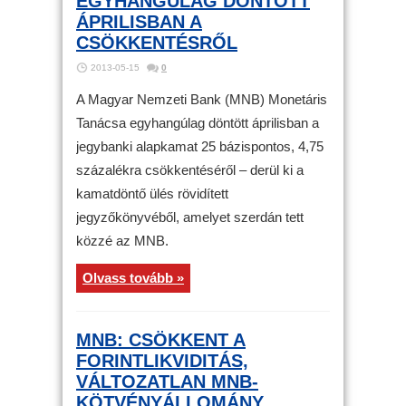
EGYHANGÚLAG DÖNTÖTT
ÁPRILISBAN A
CSÖKKENTÉSRŐL
2013-05-15
0
A Magyar Nemzeti Bank (MNB) Monetáris
Tanácsa egyhangúlag döntött áprilisban a
jegybanki alapkamat 25 bázispontos, 4,75
százalékra csökkentéséről – derül ki a
kamatdöntő ülés rövidített
jegyzőkönyvéből, amelyet szerdán tett
közzé az MNB.
Olvass tovább »
MNB: CSÖKKENT A
FORINTLIKVIDITÁS,
VÁLTOZATLAN MNB-
KÖTVÉNYÁLLOMÁNY