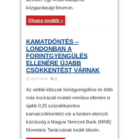
közgazdasági fórumon.
Olvass tovább »
KAMATDÖNTÉS –
LONDONBAN A
FORINTGYENGÜLÉS
ELLENÉRE ÚJABB
CSÖKKENTÉST VÁRNAK
2013-06-24
0
Az utóbbi időszak forintgyengülése és több
más kockázati mutató romlása ellenére is
újabb 0,25 százalékpontos
kamatcsökkentést vár a londoni elemzői
közösség a Magyar Nemzeti Bank (MNB)
Monetáris Tanácsának keddi ülésén.