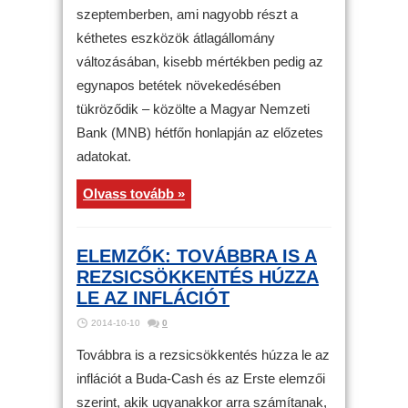
szeptemberben, ami nagyobb részt a
kéthetes eszközök átlagállomány
változásában, kisebb mértékben pedig az
egynapos betétek növekedésében
tükröződik – közölte a Magyar Nemzeti
Bank (MNB) hétfőn honlapján az előzetes
adatokat.
Olvass tovább »
ELEMZŐK: TOVÁBBRA IS A
REZSICSÖKKENTÉS HÚZZA
LE AZ INFLÁCIÓT
2014-10-10
0
Továbbra is a rezsicsökkentés húzza le az
inflációt a Buda-Cash és az Erste elemzői
szerint, akik ugyanakkor arra számítanak,