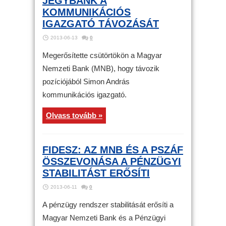
JEGYBANK A
KOMMUNIKÁCIÓS
IGAZGATÓ TÁVOZÁSÁT
2013-06-13
0
Megerősítette csütörtökön a Magyar
Nemzeti Bank (MNB), hogy távozik
pozíciójából Simon András
kommunikációs igazgató.
Olvass tovább »
FIDESZ: AZ MNB ÉS A PSZÁF
ÖSSZEVONÁSA A PÉNZÜGYI
STABILITÁST ERŐSÍTI
2013-06-11
0
A pénzügy rendszer stabilitását erősíti a
Magyar Nemzeti Bank és a Pénzügyi