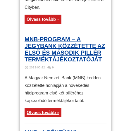
Cityben.
Olvass tovább »
MNB-PROGRAM – A
JEGYBANK KÖZZÉTETTE AZ
ELSŐ ÉS MÁSODIK PILLÉR
TERMÉKTÁJÉKOZTATÓJÁT
2013-05-22
0
A Magyar Nemzeti Bank (MNB) kedden
közzétette honlapján a növekedési
hitelprogram első két pilléréhez
kapcsolódó terméktájékoztatót.
Olvass tovább »