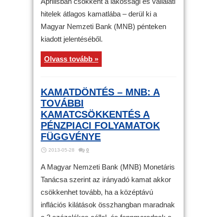
Áprilisban csökkent a lakossági és vállalati
hitelek átlagos kamatlába – derül ki a
Magyar Nemzeti Bank (MNB) pénteken
kiadott jelentéséből.
Olvass tovább »
KAMATDÖNTÉS – MNB: A
TOVÁBBI
KAMATCSÖKKENTÉS A
PÉNZPIACI FOLYAMATOK
FÜGGVÉNYE
2013-05-28
0
A Magyar Nemzeti Bank (MNB) Monetáris
Tanácsa szerint az irányadó kamat akkor
csökkenhet tovább, ha a középtávú
inflációs kilátások összhangban maradnak