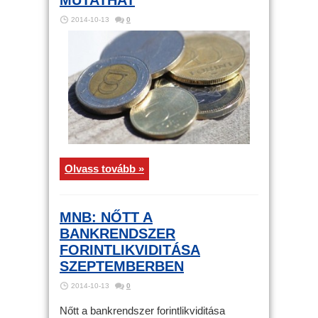
MUTATHAT
2014-10-13
0
Olvass tovább »
MNB: NŐTT A
BANKRENDSZER
FORINTLIKVIDITÁSA
SZEPTEMBERBEN
2014-10-13
0
Nőtt a bankrendszer forintlikviditása