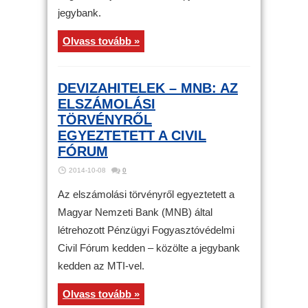
jegybank.
Olvass tovább »
DEVIZAHITELEK – MNB: AZ
ELSZÁMOLÁSI
TÖRVÉNYRŐL
EGYEZTETETT A CIVIL
FÓRUM
2014-10-08
0
Az elszámolási törvényről egyeztetett a
Magyar Nemzeti Bank (MNB) által
létrehozott Pénzügyi Fogyasztóvédelmi
Civil Fórum kedden – közölte a jegybank
kedden az MTI-vel.
Olvass tovább »