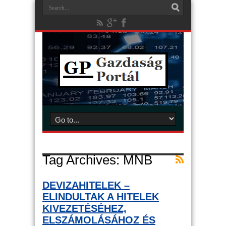
Tag Archives:
MNB
DEVIZAHITELEK –
ELINDULTAK A HITELEK
KIVEZETÉSÉHEZ,
ELSZÁMOLÁSÁHOZ ÉS