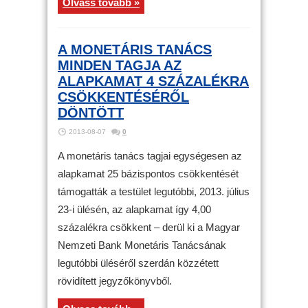
Olvass tovább »
A MONETÁRIS TANÁCS
MINDEN TAGJA AZ
ALAPKAMAT 4 SZÁZALÉKRA
CSÖKKENTÉSÉRŐL
DÖNTÖTT
2013-08-07
0
A monetáris tanács tagjai egységesen az
alapkamat 25 bázispontos csökkentését
támogatták a testület legutóbbi, 2013. július
23-i ülésén, az alapkamat így 4,00
százalékra csökkent – derül ki a Magyar
Nemzeti Bank Monetáris Tanácsának
legutóbbi üléséről szerdán közzétett
rövidített jegyzőkönyvből.