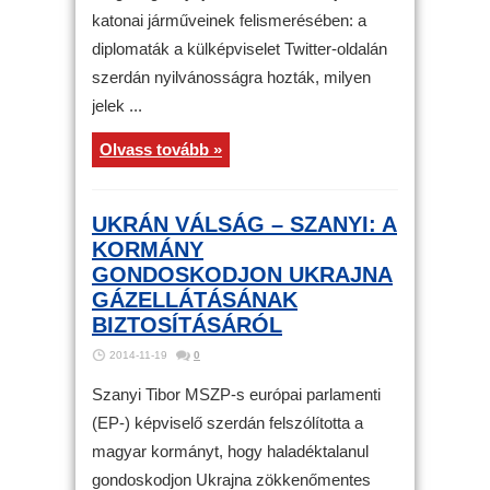
katonai járműveinek felismerésében: a
diplomaták a külképviselet Twitter-oldalán
szerdán nyilvánosságra hozták, milyen
jelek ...
Olvass tovább »
UKRÁN VÁLSÁG – SZANYI: A
KORMÁNY
GONDOSKODJON UKRAJNA
GÁZELLÁTÁSÁNAK
BIZTOSÍTÁSÁRÓL
2014-11-19
0
Szanyi Tibor MSZP-s európai parlamenti
(EP-) képviselő szerdán felszólította a
magyar kormányt, hogy haladéktalanul
gondoskodjon Ukrajna zökkenőmentes