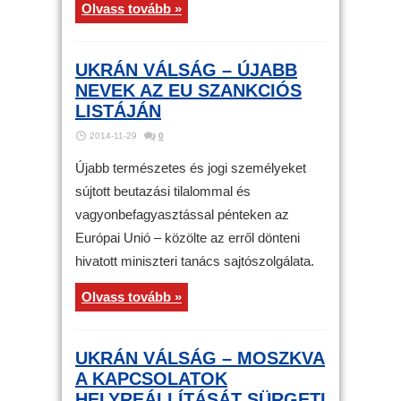
Olvass tovább »
UKRÁN VÁLSÁG – ÚJABB
NEVEK AZ EU SZANKCIÓS
LISTÁJÁN
2014-11-29
0
Újabb természetes és jogi személyeket
sújtott beutazási tilalommal és
vagyonbefagyasztással pénteken az
Európai Unió – közölte az erről dönteni
hivatott miniszteri tanács sajtószolgálata.
Olvass tovább »
UKRÁN VÁLSÁG – MOSZKVA
A KAPCSOLATOK
HELYREÁLLÍTÁSÁT SÜRGETI