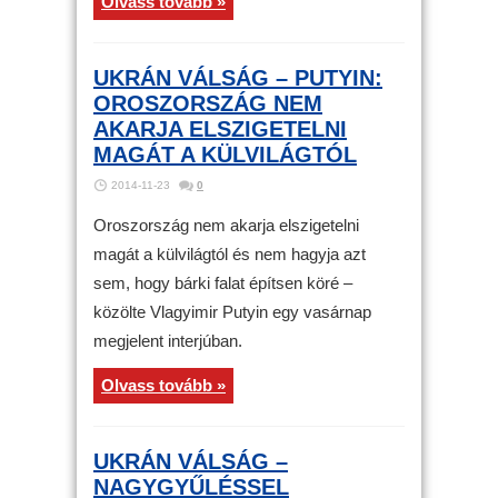
Olvass tovább »
UKRÁN VÁLSÁG – PUTYIN:
OROSZORSZÁG NEM
AKARJA ELSZIGETELNI
MAGÁT A KÜLVILÁGTÓL
2014-11-23
0
Oroszország nem akarja elszigetelni
magát a külvilágtól és nem hagyja azt
sem, hogy bárki falat építsen köré –
közölte Vlagyimir Putyin egy vasárnap
megjelent interjúban.
Olvass tovább »
UKRÁN VÁLSÁG –
NAGYGYŰLÉSSEL