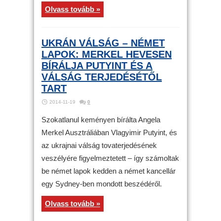
Olvass tovább »
UKRÁN VÁLSÁG – NÉMET
LAPOK: MERKEL HEVESEN
BÍRÁLJA PUTYINT ÉS A
VÁLSÁG TERJEDÉSÉTŐL
TART
2014-11-19
0
Szokatlanul keményen bírálta Angela
Merkel Ausztráliában Vlagyimir Putyint, és
az ukrajnai válság tovaterjedésének
veszélyére figyelmeztetett – így számoltak
be német lapok kedden a német kancellár
egy Sydney-ben mondott beszédéről.
Olvass tovább »