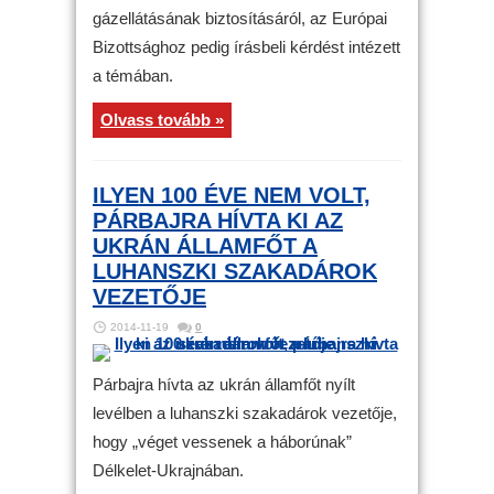
gázellátásának biztosításáról, az Európai
Bizottsághoz pedig írásbeli kérdést intézett
a témában.
Olvass tovább »
ILYEN 100 ÉVE NEM VOLT,
PÁRBAJRA HÍVTA KI AZ
UKRÁN ÁLLAMFŐT A
LUHANSZKI SZAKADÁROK
VEZETŐJE
2014-11-19
0
Párbajra hívta az ukrán államfőt nyílt
levélben a luhanszki szakadárok vezetője,
hogy „véget vessenek a háborúnak”
Délkelet-Ukrajnában.