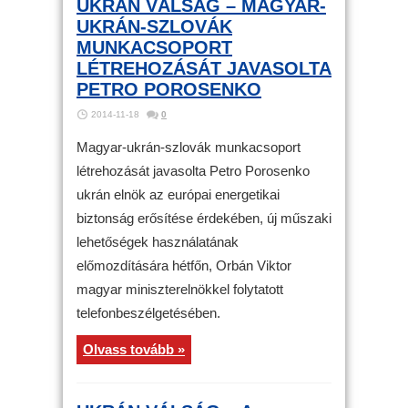
UKRÁN VÁLSÁG – MAGYAR-
UKRÁN-SZLOVÁK
MUNKACSOPORT
LÉTREHOZÁSÁT JAVASOLTA
PETRO POROSENKO
2014-11-18
0
Magyar-ukrán-szlovák munkacsoport
létrehozását javasolta Petro Porosenko
ukrán elnök az európai energetikai
biztonság erősítése érdekében, új műszaki
lehetőségek használatának
előmozdítására hétfőn, Orbán Viktor
magyar miniszterelnökkel folytatott
telefonbeszélgetésében.
Olvass tovább »