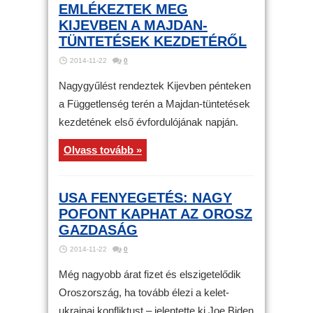
EMLÉKEZTEK MEG
KIJEVBEN A MAJDAN-
TÜNTETÉSEK KEZDETÉRŐL
2014-11-22
0
Nagygyűlést rendeztek Kijevben pénteken
a Függetlenség terén a Majdan-tüntetések
kezdetének első évfordulójának napján.
Olvass tovább »
USA FENYEGETÉS: NAGY
POFONT KAPHAT AZ OROSZ
GAZDASÁG
2014-11-22
0
Még nagyobb árat fizet és elszigetelődik
Oroszország, ha tovább élezi a kelet-
ukrajnai konfliktust – jelentette ki Joe Biden