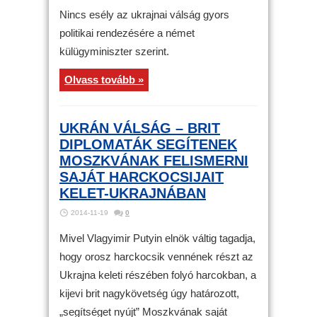
Nincs esély az ukrajnai válság gyors
politikai rendezésére a német
külügyminiszter szerint.
Olvass tovább »
UKRÁN VÁLSÁG – BRIT
DIPLOMATÁK SEGÍTENEK
MOSZKVÁNAK FELISMERNI
SAJÁT HARCKOCSIJAIT
KELET-UKRAJNÁBAN
2014-11-19
0
Mivel Vlagyimir Putyin elnök váltig tagadja,
hogy orosz harckocsik vennének részt az
Ukrajna keleti részében folyó harcokban, a
kijevi brit nagykövetség úgy határozott,
„segítséget nyújt” Moszkvának saját