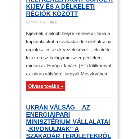
KIJEV ÉS A DÉLKELETI
RÉGIÓK KÖZÖTT
2014-11-28
0
Kijevnek mielőbb helyre kellene állítania a
kapcsolatokat a szakadár délkelet-ukrajnai
régiókkal és azok vezetésével – jelentette
ki az orosz külügyminiszter pénteken,
miután az Európa Tanács (ET) főtitkárával
az ukrán válságról tárgyalt Moszkvában.
Olvass tovább »
UKRÁN VÁLSÁG – AZ
ENERGIAIPARI
MINISZTÉRIUM VÁLLALATAI
„KIVONULNAK” A
SZAKADÁR TERÜLETEKRŐL