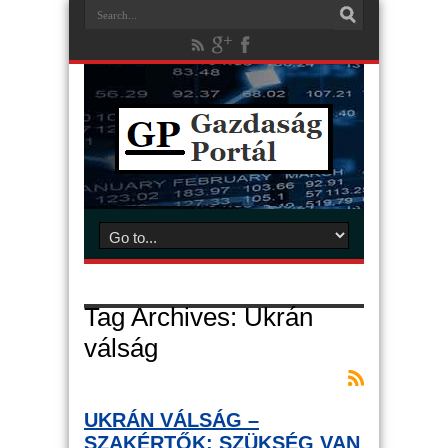
Tag Archives:
Ukrán
válság
UKRÁN VÁLSÁG –
SZAKÉRTŐK: SZÜKSÉG VAN