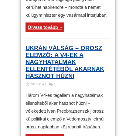
kerülhet napirendre – mondta a német
külügyminiszter egy vasárnapi interjúban.
Olvass tovább »
UKRÁN VÁLSÁG – OROSZ
ELEMZŐ: A V4-EK A
NAGYHATALMAK
ELLENTÉTÉBŐL AKARNAK
HASZNOT HÚZNI
2014-11-29
0
Három V4-es tagállam a nagyhatalmak
ellentétéből akar hasznot húzni –
vélekedett Ivan Preobrazsenszkij orosz
külpolitikai elemző a Vedomosztyi című
orosz napilapban közreadott írásában.