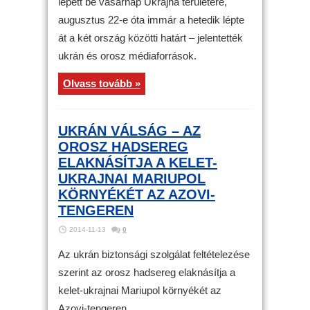
lépett be vasárnap Ukrajna területére,
augusztus 22-e óta immár a hetedik lépte
át a két ország közötti határt – jelentették
ukrán és orosz médiaforrások.
Olvass tovább »
UKRÁN VÁLSÁG – AZ
OROSZ HADSEREG
ELAKNÁSÍTJA A KELET-
UKRAJNAI MARIUPOL
KÖRNYÉKÉT AZ AZOVI-
TENGEREN
2014-11-13
0
Az ukrán biztonsági szolgálat feltételezése
szerint az orosz hadsereg elaknásítja a
kelet-ukrajnai Mariupol környékét az
Azovi-tengeren.