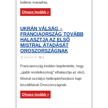
kellene maradnia.
Olvass tovább »
UKRÁN VÁLSÁG –
FRANCIAORSZÁG TOVÁBB
HALASZTJA AZ ELSŐ
MISTRAL ÁTADÁSÁT
OROSZORSZÁGNAK
2014-11-25
0
Franciaország kedden bejelentette, hogy
„újabb rendelkezésig” elhalasztja az első,
Mistral osztályú helikopterhordozó hajó
leszállítását Oroszországnak.
Olvass tovább »