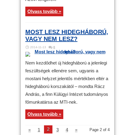
Olvass tovább »
MOST LESZ HIDEGHÁBORÚ,
VAGY NEM LESZ?
2014-11-13
0
Nem kezdődhet új hidegháború a jelenlegi
feszültségek ellenére sem, ugyanis a
mostani helyzet jelentős mértékben eltér a
hidegháború korszakától – mondta Rácz
András, a finn Külügyi Intézet tudományos
főmunkatársa az MTI-nek.
Olvass tovább »
2
«
1
3
4
»
Page 2 of 4