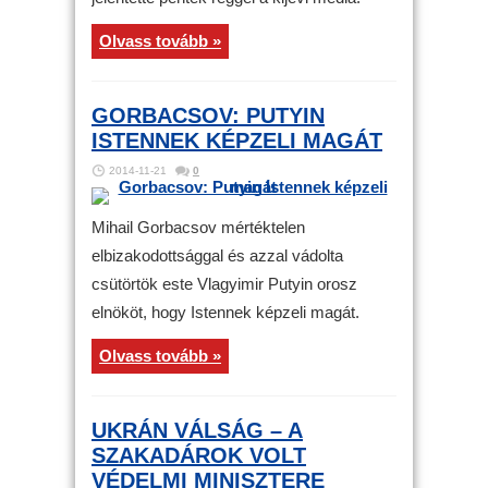
Olvass tovább »
GORBACSOV: PUTYIN
ISTENNEK KÉPZELI MAGÁT
2014-11-21
0
Mihail Gorbacsov mértéktelen
elbizakodottsággal és azzal vádolta
csütörtök este Vlagyimir Putyin orosz
elnököt, hogy Istennek képzeli magát.
Olvass tovább »
UKRÁN VÁLSÁG – A
SZAKADÁROK VOLT
VÉDELMI MINISZTERE