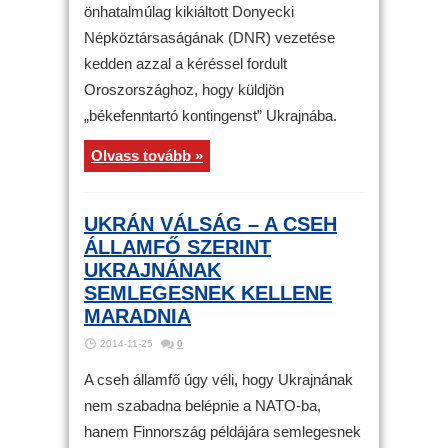
önhatalmúlag kikiáltott Donyecki
Népköztársaságának (DNR) vezetése
kedden azzal a kéréssel fordult
Oroszországhoz, hogy küldjön
„békefenntartó kontingenst” Ukrajnába.
Olvass tovább »
UKRÁN VÁLSÁG – A CSEH
ÁLLAMFŐ SZERINT
UKRAJNÁNAK
SEMLEGESNEK KELLENE
MARADNIA
2014-11-25
0
A cseh államfő úgy véli, hogy Ukrajnának
nem szabadna belépnie a NATO-ba,
hanem Finnország példájára semlegesnek