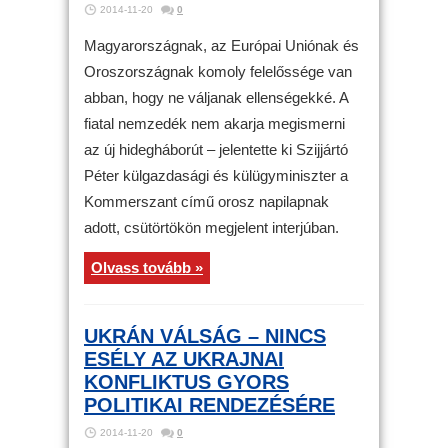
2014-11-20
0
Magyarországnak, az Európai Uniónak és
Oroszországnak komoly felelőssége van
abban, hogy ne váljanak ellenségekké. A
fiatal nemzedék nem akarja megismerni
az új hidegháborút – jelentette ki Szijjártó
Péter külgazdasági és külügyminiszter a
Kommerszant című orosz napilapnak
adott, csütörtökön megjelent interjúban.
Olvass tovább »
UKRÁN VÁLSÁG – NINCS
ESÉLY AZ UKRAJNAI
KONFLIKTUS GYORS
POLITIKAI RENDEZÉSÉRE
2014-11-20
0