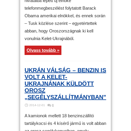
hivatalba lépett új elnöke
telefonmegbeszélést folytatott Barack
Obama amerikai elnökkel, és ennek során
– Tusk közlése szerint – egyetértettek
abban, hogy Oroszországnak ki kell
vonulnia Kelet-Ukrajnából.
Olvass tovább »
UKRÁN VÁLSÁG – BENZIN IS
VOLT A KELET-
UKRAJNÁNAK KÜLDÖTT
OROSZ
„SEGÉLYSZÁLLÍTMÁNYBAN”
2014-12-01
0
A kamionok mellett 18 benzinszállító
tartálykocsi és 4 kísérő jármű is volt abban
az orosz segélykonvojban, amely