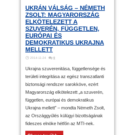
UKRÁN VÁLSÁG – NÉMETH
ZSOLT: MAGYARORSZÁG
ELKÖTELEZETT A
SZUVERÉN, FÜGGETLEN,
EURÓPAI ÉS
DEMOKRATIKUS UKRAJNA
MELLETT
2014-11-24
0
Ukrajna szuverenitása, függetlensége és
területi integritása az egész transzatlanti
biztonsági rendszer sarokköve, ezért
Magyarország elkötelezett „a szuverén,
független, európai és demokratikus
Ukrajna mellett” – mondta Németh Zsolt,
az Országgyűlés külügyi bizottságának
fideszes elnöke hétfőn az MTI-nek.