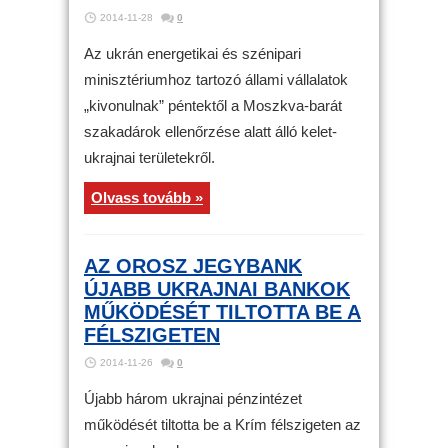
2014-11-28
0
Az ukrán energetikai és szénipari
minisztériumhoz tartozó állami vállalatok
„kivonulnak” péntektől a Moszkva-barát
szakadárok ellenőrzése alatt álló kelet-
ukrajnai területekről.
Olvass tovább »
AZ OROSZ JEGYBANK
ÚJABB UKRAJNAI BANKOK
MŰKÖDÉSÉT TILTOTTA BE A
FÉLSZIGETEN
2014-11-26
0
Újabb három ukrajnai pénzintézet
működését tiltotta be a Krím félszigeten az