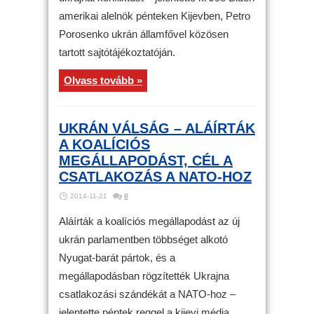
amerikai alelnök pénteken Kijevben, Petro
Porosenko ukrán államfővel közösen
tartott sajtótájékoztatóján.
Olvass tovább »
UKRÁN VÁLSÁG – ALÁÍRTÁK
A KOALÍCIÓS
MEGÁLLAPODÁST, CÉL A
CSATLAKOZÁS A NATO-HOZ
2014-11-21
0
Aláírták a koalíciós megállapodást az új
ukrán parlamentben többséget alkotó
Nyugat-barát pártok, és a
megállapodásban rögzítették Ukrajna
csatlakozási szándékát a NATO-hoz –
jelentette péntek reggel a kijevi média.