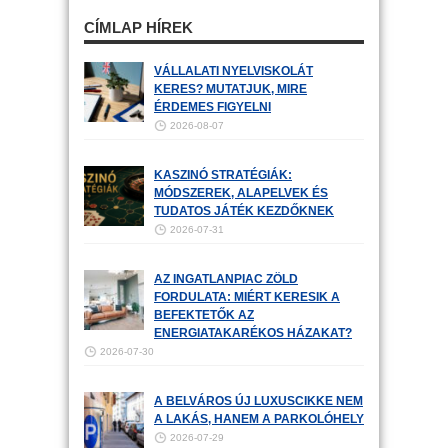
CÍMLAP HÍREK
VÁLLALATI NYELVISKOLÁT
KERES? MUTATJUK, MIRE
ÉRDEMES FIGYELNI
2026-08-07
KASZINÓ STRATÉGIÁK:
MÓDSZEREK, ALAPELVEK ÉS
TUDATOS JÁTÉK KEZDŐKNEK
2026-07-31
AZ INGATLANPIAC ZÖLD
FORDULATA: MIÉRT KERESIK A
BEFEKTETŐK AZ
ENERGIATAKARÉKOS HÁZAKAT?
2026-07-30
A BELVÁROS ÚJ LUXUSCIKKE NEM
A LAKÁS, HANEM A PARKOLÓHELY
2026-07-29