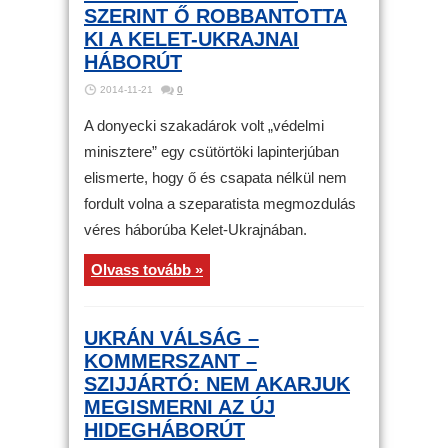
SZERINT Ő ROBBANTOTTA
KI A KELET-UKRAJNAI
HÁBORÚT
2014-11-21
0
A donyecki szakadárok volt „védelmi
minisztere” egy csütörtöki lapinterjúban
elismerte, hogy ő és csapata nélkül nem
fordult volna a szeparatista megmozdulás
véres háborúba Kelet-Ukrajnában.
Olvass tovább »
UKRÁN VÁLSÁG –
KOMMERSZANT –
SZIJJÁRTÓ: NEM AKARJUK
MEGISMERNI AZ ÚJ
HIDEGHÁBORÚT