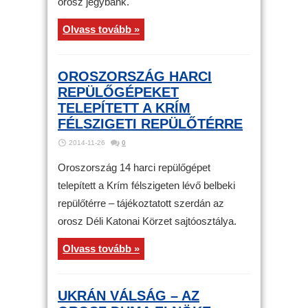
orosz jegybank.
Olvass tovább »
OROSZORSZÁG HARCI
REPÜLŐGÉPEKET
TELEPÍTETT A KRÍM
FÉLSZIGETI REPÜLŐTÉRRE
2014-11-26
0
Oroszország 14 harci repülőgépet
telepített a Krím félszigeten lévő belbeki
repülőtérre – tájékoztatott szerdán az
orosz Déli Katonai Körzet sajtóosztálya.
Olvass tovább »
UKRÁN VÁLSÁG – AZ