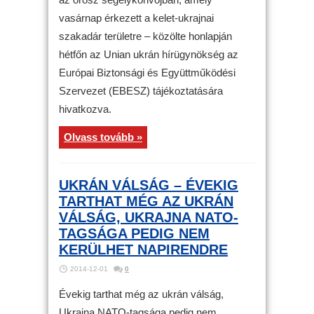
vasárnap érkezett a kelet-ukrajnai
szakadár területre – közölte honlapján
hétfőn az Unian ukrán hírügynökség az
Európai Biztonsági és Együttműködési
Szervezet (EBESZ) tájékoztatására
hivatkozva.
Olvass tovább »
UKRÁN VÁLSÁG – ÉVEKIG
TARTHAT MÉG AZ UKRÁN
VÁLSÁG, UKRAJNA NATO-
TAGSÁGA PEDIG NEM
KERÜLHET NAPIRENDRE
2014-12-01
0
Évekig tarthat még az ukrán válság,
Ukrajna NATO-tagsága pedig nem