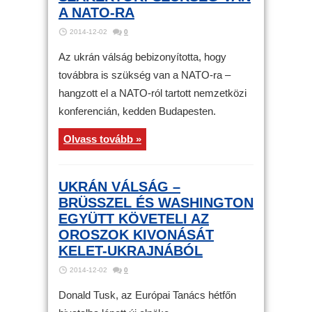
A NATO-RA
2014-12-02
0
Az ukrán válság bebizonyította, hogy
továbbra is szükség van a NATO-ra –
hangzott el a NATO-ról tartott nemzetközi
konferencián, kedden Budapesten.
Olvass tovább »
UKRÁN VÁLSÁG –
BRÜSSZEL ÉS WASHINGTON
EGYÜTT KÖVETELI AZ
OROSZOK KIVONÁSÁT
KELET-UKRAJNÁBÓL
2014-12-02
0
Donald Tusk, az Európai Tanács hétfőn