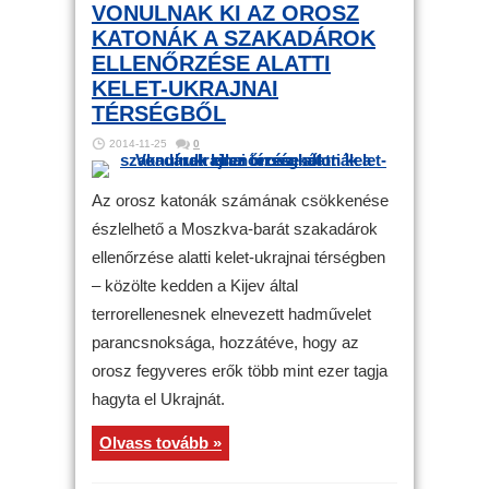
VONULNAK KI AZ OROSZ
KATONÁK A SZAKADÁROK
ELLENŐRZÉSE ALATTI
KELET-UKRAJNAI
TÉRSÉGBŐL
2014-11-25
0
Az orosz katonák számának csökkenése
észlelhető a Moszkva-barát szakadárok
ellenőrzése alatti kelet-ukrajnai térségben
– közölte kedden a Kijev által
terrorellenesnek elnevezett hadművelet
parancsnoksága, hozzátéve, hogy az
orosz fegyveres erők több mint ezer tagja
hagyta el Ukrajnát.
Olvass tovább »