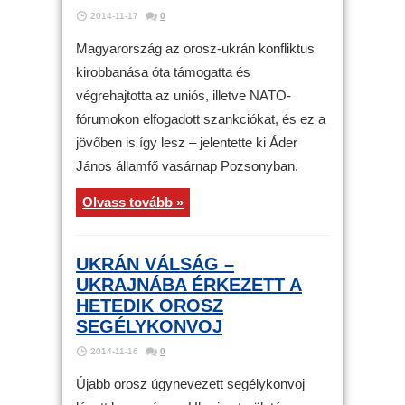
2014-11-17
0
Magyarország az orosz-ukrán konfliktus
kirobbanása óta támogatta és
végrehajtotta az uniós, illetve NATO-
fórumokon elfogadott szankciókat, és ez a
jövőben is így lesz – jelentette ki Áder
János államfő vasárnap Pozsonyban.
Olvass tovább »
UKRÁN VÁLSÁG –
UKRAJNÁBA ÉRKEZETT A
HETEDIK OROSZ
SEGÉLYKONVOJ
2014-11-16
0
Újabb orosz úgynevezett segélykonvoj