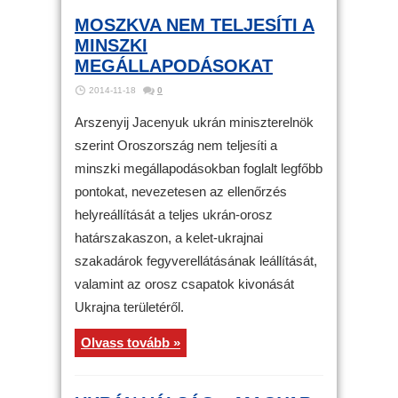
MOSZKVA NEM TELJESÍTI A
MINSZKI
MEGÁLLAPODÁSOKAT
2014-11-18
0
Arszenyij Jacenyuk ukrán miniszterelnök
szerint Oroszország nem teljesíti a
minszki megállapodásokban foglalt legfőbb
pontokat, nevezetesen az ellenőrzés
helyreállítását a teljes ukrán-orosz
határszakaszon, a kelet-ukrajnai
szakadárok fegyverellátásának leállítását,
valamint az orosz csapatok kivonását
Ukrajna területéről.
Olvass tovább »