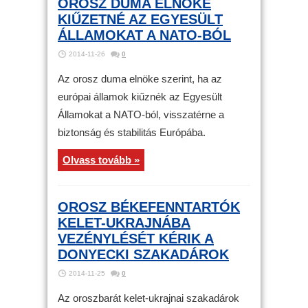
OROSZ DUMA ELNÖKE
KIŰZETNÉ AZ EGYESÜLT
ÁLLAMOKAT A NATO-BÓL
2014-11-26
0
Az orosz duma elnöke szerint, ha az
európai államok kiűznék az Egyesült
Államokat a NATO-ból, visszatérne a
biztonság és stabilitás Európába.
Olvass tovább »
OROSZ BÉKEFENNTARTÓK
KELET-UKRAJNÁBA
VEZÉNYLÉSÉT KÉRIK A
DONYECKI SZAKADÁROK
2014-11-25
0
Az oroszbarát kelet-ukrajnai szakadárok