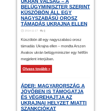
UKRÁN VÁLSÁG – A
BELÜGYMINISZTER SZERINT
KÜSZÖBÖN ÁLL EGY
NAGYSZABÁSÚ OROSZ
TÁMADÁS UKRAJNA ELLEN
2014-11-17
0
Küszöbön áll egy nagyszabású orosz
támadás Ukrajna ellen – mondta Arszen
Avakov ukrán belügyminiszter egy hétfőn
megjelent interjúban.
Olvass tovább »
ÁDER: MAGYARORSZÁG A
JÖVŐBEN IS TÁMOGATJA
ÉS VÉGREHAJTJA AZ
UKRAJNAI HELYZET MIATTI
SZANKCIÓKAT