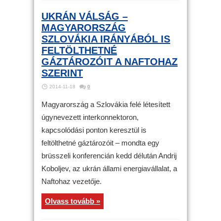
UKRÁN VÁLSÁG –
MAGYARORSZÁG
SZLOVÁKIA IRÁNYÁBÓL IS
FELTÖLTHETNÉ
GÁZTÁROZÓIT A NAFTOHAZ
SZERINT
2014-11-18
0
Magyarország a Szlovákia felé létesített
úgynevezett interkonnektoron,
kapcsolódási ponton keresztül is
feltölthetné gáztározóit – mondta egy
brüsszeli konferencián kedd délután Andrij
Koboljev, az ukrán állami energiavállalat, a
Naftohaz vezetője.
Olvass tovább »