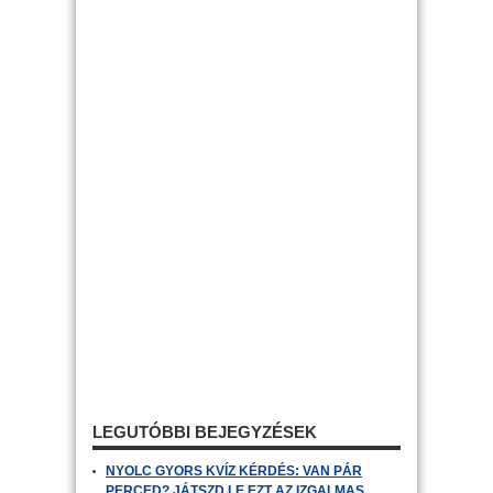
LEGUTÓBBI BEJEGYZÉSEK
NYOLC GYORS KVÍZ KÉRDÉS: VAN PÁR
PERCED? JÁTSZD LE EZT AZ IZGALMAS