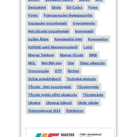
Devizahitel
Ebola
EU-Csúcs
Forex
Forint
Franciaországi légikatasztrófa
Gazdasági összefoglaló
Gyorsjelentés
Heti tőzsdei összefoglaló
Internetadó
Iszlám Állam
Kereskedési ötlet
Koronavírus
Külföldi sajtó Magyarországról
Lottó
Magyar Telekom
Magyar tőzsde
MNB
MOL
Mol-INA-ügy
Olaj
Olasz választás
Oroszország
OTP
Richter
Szíriai polgárháború
Technikai elemzés
Tőzsde - Heti összefoglaló
Tőzsdenyitás
Tőzsde nyitás előtti várakozás
Tőzsdezárás
Ukrajna
Ukrajnai háború
Ukrán válság
Önkormányzat 2014
Ötletbörze