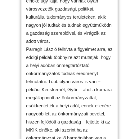
elnöke úgy látja, hogy vannak olyan
városvezetők gazdasági, politikai,
kulturális, tudományos területeken, akik
nagyon jól tudtak és tudnak együttműködni
a gazdaság szereplőivel, és virágzik az
adott város.
Parragh László felhívta a figyelmet arra, az
eddigi példák többnyire azt mutatják, hogy
a helyi adóban önmegtartóztató
önkormányzatok tudnak eredményt
felmutatni. Több olyan város is van –
például Kecskemét, Győr -, ahol a kamara
megállapodott az önkormányzattal,
csökkentették a helyi adót, ennek ellenére
nagyobb lett az önkormányzati bevétel,
hiszen fejlődött a gazdaság – fejtette ki az
MKIK elnöke, aki szerint ha az
önkormányzat kellő harmóniában van a