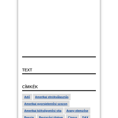
TEXT
CÍMKÉK
Adó
Amerikai elnökválasztás
Amerikai gyorsjelentési szezon
Amerikai költségvetési vita
Arany elemzése
Benzin
Beutazási tilalom
Ciprus
DAX