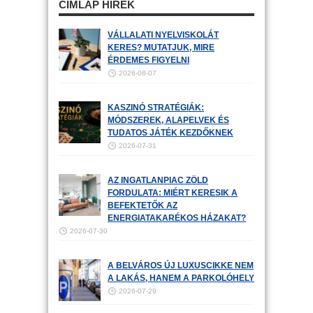
CÍMLAP HÍREK
VÁLLALATI NYELVISKOLÁT
KERES? MUTATJUK, MIRE
ÉRDEMES FIGYELNI
2026-08-07
KASZINÓ STRATÉGIÁK:
MÓDSZEREK, ALAPELVEK ÉS
TUDATOS JÁTÉK KEZDŐKNEK
2026-07-31
AZ INGATLANPIAC ZÖLD
FORDULATA: MIÉRT KERESIK A
BEFEKTETŐK AZ
ENERGIATAKARÉKOS HÁZAKAT?
2026-07-30
A BELVÁROS ÚJ LUXUSCIKKE NEM
A LAKÁS, HANEM A PARKOLÓHELY
2026-07-29