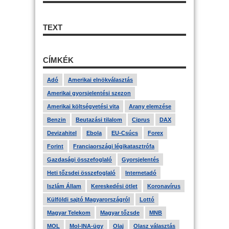
TEXT
CÍMKÉK
Adó
Amerikai elnökválasztás
Amerikai gyorsjelentési szezon
Amerikai költségvetési vita
Arany elemzése
Benzin
Beutazási tilalom
Ciprus
DAX
Devizahitel
Ebola
EU-Csúcs
Forex
Forint
Franciaországi légikatasztrófa
Gazdasági összefoglaló
Gyorsjelentés
Heti tőzsdei összefoglaló
Internetadó
Iszlám Állam
Kereskedési ötlet
Koronavírus
Külföldi sajtó Magyarországról
Lottó
Magyar Telekom
Magyar tőzsde
MNB
MOL
Mol-INA-ügy
Olaj
Olasz választás