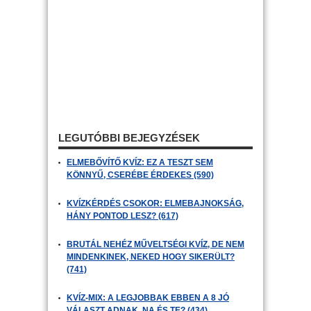
LEGUTÓBBI BEJEGYZÉSEK
ELMEBŐVÍTŐ KVÍZ: EZ A TESZT SEM
KÖNNYŰ, CSERÉBE ÉRDEKES (590)
KVÍZKÉRDÉS CSOKOR: ELMEBAJNOKSÁG,
HÁNY PONTOD LESZ? (617)
BRUTÁL NEHÉZ MŰVELTSÉGI KVÍZ, DE NEM
MINDENKINEK, NEKED HOGY SIKERÜLT?
(741)
KVÍZ-MIX: A LEGJOBBAK EBBEN A 8 JÓ
VÁLASZT ADNAK, NA ÉS TE? (434)