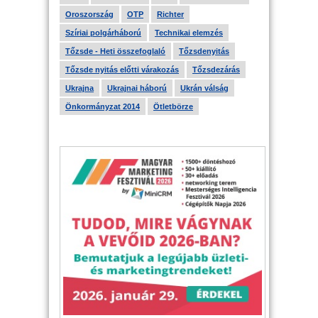
Oroszország
OTP
Richter
Szíriai polgárháború
Technikai elemzés
Tőzsde - Heti összefoglaló
Tőzsdenyitás
Tőzsde nyitás előtti várakozás
Tőzsdezárás
Ukrajna
Ukrajnai háború
Ukrán válság
Önkormányzat 2014
Ötletbörze