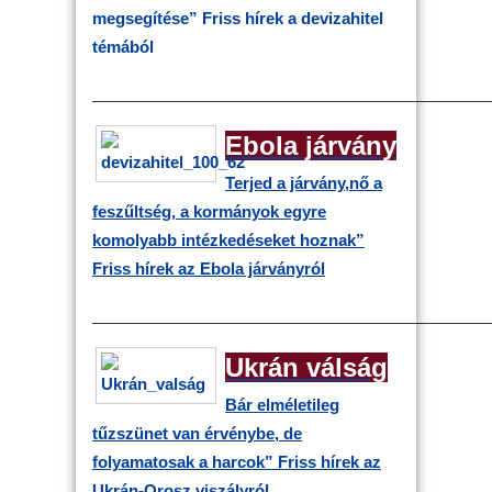
megsegítése”
Friss hírek a devizahitel
témából
————————————————————————
Ebola járvány
Terjed a járvány,nő a
feszűltség, a kormányok egyre
komolyabb intézkedéseket hoznak”
Friss hírek az Ebola járványról
————————————————————————
Ukrán válság
Bár elméletileg
tűzszünet van érvénybe, de
folyamatosak a harcok”
Friss hírek az
Ukrán-Orosz viszályról