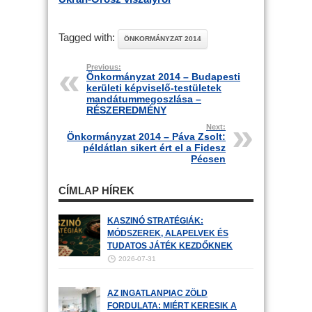
Tagged with:
ÖNKORMÁNYZAT 2014
Previous:
Önkormányzat 2014 – Budapesti
kerületi képviselő-testületek
mandátummegoszlása –
RÉSZEREDMÉNY
Next:
Önkormányzat 2014 – Páva Zsolt:
példátlan sikert ért el a Fidesz
Pécsen
CÍMLAP HÍREK
KASZINÓ STRATÉGIÁK:
MÓDSZEREK, ALAPELVEK ÉS
TUDATOS JÁTÉK KEZDŐKNEK
2026-07-31
AZ INGATLANPIAC ZÖLD
FORDULATA: MIÉRT KERESIK A