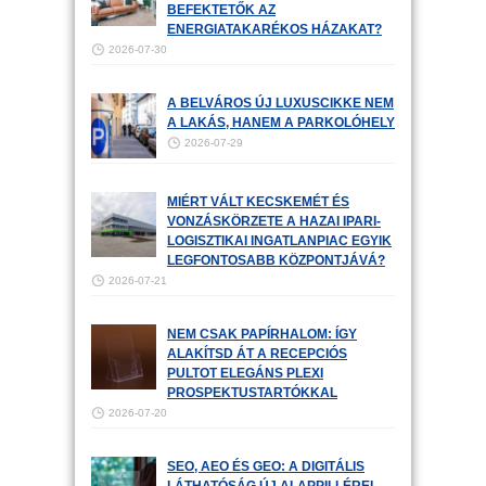
BEFEKTETŐK AZ
ENERGIATAKARÉKOS HÁZAKAT?
2026-07-30
A BELVÁROS ÚJ LUXUSCIKKE NEM
A LAKÁS, HANEM A PARKOLÓHELY
2026-07-29
MIÉRT VÁLT KECSKEMÉT ÉS
VONZÁSKÖRZETE A HAZAI IPARI-
LOGISZTIKAI INGATLANPIAC EGYIK
LEGFONTOSABB KÖZPONTJÁVÁ?
2026-07-21
NEM CSAK PAPÍRHALOM: ÍGY
ALAKÍTSD ÁT A RECEPCIÓS
PULTOT ELEGÁNS PLEXI
PROSPEKTUSTARTÓKKAL
2026-07-20
SEO, AEO ÉS GEO: A DIGITÁLIS