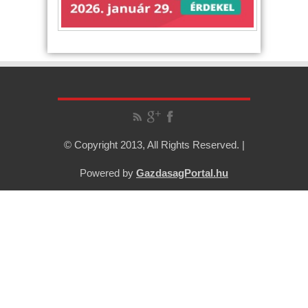
© Copyright 2013, All Rights Reserved. |
Powered by
GazdasagPortal.hu