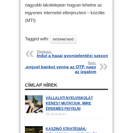
nagyobb lakótelepein hogyan lehetne az
ingyenes internetet elterjeszteni – közölte.
(MTI)
Tagged with:
INTERNETADÓ
Previous:
Indul a hazai gyorsjelentési szezon
Next:
Lengyel bankot venne az OTP, nagy
az izgalom
CÍMLAP HÍREK
VÁLLALATI NYELVISKOLÁT
KERES? MUTATJUK, MIRE
ÉRDEMES FIGYELNI
2026-08-07
KASZINÓ STRATÉGIÁK: