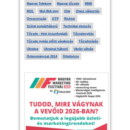
Magyar Telekom
Magyar tőzsde
MNB
MOL
Mol-INA-ügy
Olaj
Olasz választás
Oroszország
OTP
Richter
Szíriai polgárháború
Technikai elemzés
Tőzsde - Heti összefoglaló
Tőzsdenyitás
Tőzsde nyitás előtti várakozás
Tőzsdezárás
Ukrajna
Ukrajnai háború
Ukrán válság
Önkormányzat 2014
Ötletbörze