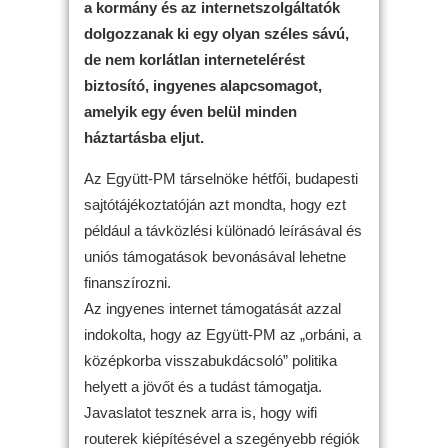
a kormány és az internetszolgáltatók
dolgozzanak ki egy olyan széles sávú,
de nem korlátlan internetelérést
biztosító, ingyenes alapcsomagot,
amelyik egy éven belül minden
háztartásba eljut.
Az Együtt-PM társelnöke hétfői, budapesti
sajtótájékoztatóján azt mondta, hogy ezt
például a távközlési különadó leírásával és
uniós támogatások bevonásával lehetne
finanszírozni.
Az ingyenes internet támogatását azzal
indokolta, hogy az Együtt-PM az „orbáni, a
középkorba visszabukdácsoló” politika
helyett a jövőt és a tudást támogatja.
Javaslatot tesznek arra is, hogy wifi
routerek kiépítésével a szegényebb régiók