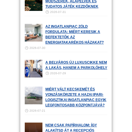
MÓDSZEREK, ALAPELVEK ÉS
TUDATOS JÁTÉK KEZDŐKNEK
2026-07-31
AZ INGATLANPIAC ZÖLD
FORDULATA: MIÉRT KERESIK A
BEFEKTETŐK AZ
ENERGIATAKARÉKOS HÁZAKAT?
2026-07-30
A BELVÁROS ÚJ LUXUSCIKKE NEM
A LAKÁS, HANEM A PARKOLÓHELY
2026-07-29
MIÉRT VÁLT KECSKEMÉT ÉS
VONZÁSKÖRZETE A HAZAI IPARI-
LOGISZTIKAI INGATLANPIAC EGYIK
LEGFONTOSABB KÖZPONTJÁVÁ?
2026-07-21
NEM CSAK PAPÍRHALOM: ÍGY
ALAKÍTSD ÁT A RECEPCIÓS