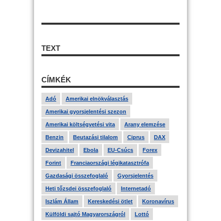
TEXT
CÍMKÉK
Adó
Amerikai elnökválasztás
Amerikai gyorsjelentési szezon
Amerikai költségvetési vita
Arany elemzése
Benzin
Beutazási tilalom
Ciprus
DAX
Devizahitel
Ebola
EU-Csúcs
Forex
Forint
Franciaországi légikatasztrófa
Gazdasági összefoglaló
Gyorsjelentés
Heti tőzsdei összefoglaló
Internetadó
Iszlám Állam
Kereskedési ötlet
Koronavírus
Külföldi sajtó Magyarországról
Lottó