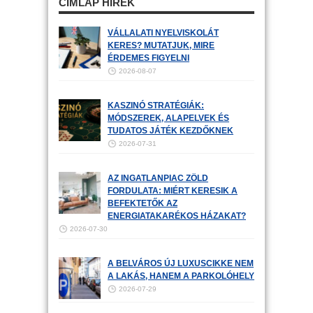
CÍMLAP HÍREK
VÁLLALATI NYELVISKOLÁT
KERES? MUTATJUK, MIRE
ÉRDEMES FIGYELNI
2026-08-07
KASZINÓ STRATÉGIÁK:
MÓDSZEREK, ALAPELVEK ÉS
TUDATOS JÁTÉK KEZDŐKNEK
2026-07-31
AZ INGATLANPIAC ZÖLD
FORDULATA: MIÉRT KERESIK A
BEFEKTETŐK AZ
ENERGIATAKARÉKOS HÁZAKAT?
2026-07-30
A BELVÁROS ÚJ LUXUSCIKKE NEM
A LAKÁS, HANEM A PARKOLÓHELY
2026-07-29