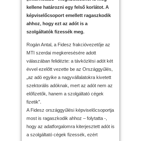
kellene határozni egy felső korlátot. A
képviselőcsoport emellett ragaszkodik
ahhoz, hogy ezt az adót is a
szolgáltatók fizessék meg.
Rogán Antal, a Fidesz frakcióvezetője az
MTI szerdai megkeresésére adott
válaszában felidézte: a távközlési adót két
évvel ezelőtt vezette be az Országgyűlés,
„az adó egyike a nagyvállalatokra kivetett
szektorális adóknak, mert az adót nem az
előfizetők, hanem a szolgáltató cégek
fizetik”.
A Fidesz országgyűlési képviselőcsoportja
most is ragaszkodik ahhoz – folytatta -,
hogy az adatforgalomra kiterjesztett adót is
a szolgáltató cégek fizessék, ezért