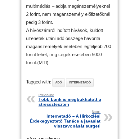
multimédiás – adója magánszemélyeknél
2 forint, nem magánszemély előfizetőknél
pedig 3 forint.
A hívószámról indított hívások, küldött
üzenetek utáni adó összege havonta
magánszemélyek esetében legfeljebb 700
forint lehet, míg cégek esetében 5000
forint.(MTI)
Tagged with:
ADÓ
INTERNETADÓ
Previous:
Több bank is megbukhatott a
stresszteszten
Next:
Internetadó – A Hírközlési
Érdekegyeztető Tanács a javaslat
visszavonását sürgeti