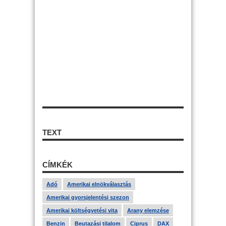
TEXT
CÍMKÉK
Adó
Amerikai elnökválasztás
Amerikai gyorsjelentési szezon
Amerikai költségvetési vita
Arany elemzése
Benzin
Beutazási tilalom
Ciprus
DAX