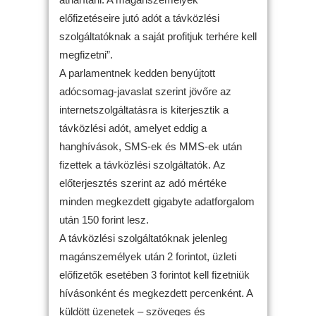
előfizetéseire jutó adót a távközlési
szolgáltatóknak a saját profitjuk terhére kell
megfizetni”.
A parlamentnek kedden benyújtott
adócsomag-javaslat szerint jövőre az
internetszolgáltatásra is kiterjesztik a
távközlési adót, amelyet eddig a
hanghívások, SMS-ek és MMS-ek után
fizettek a távközlési szolgáltatók. Az
előterjesztés szerint az adó mértéke
minden megkezdett gigabyte adatforgalom
után 150 forint lesz.
A távközlési szolgáltatóknak jelenleg
magánszemélyek után 2 forintot, üzleti
előfizetők esetében 3 forintot kell fizetniük
hívásonként és megkezdett percenként. A
küldött üzenetek – szöveges és