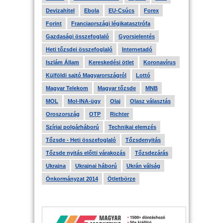
Devizahitel
Ebola
EU-Csúcs
Forex
Forint
Franciaországi légikatasztrófa
Gazdasági összefoglaló
Gyorsjelentés
Heti tőzsdei összefoglaló
Internetadó
Iszlám Állam
Kereskedési ötlet
Koronavírus
Külföldi sajtó Magyarországról
Lottó
Magyar Telekom
Magyar tőzsde
MNB
MOL
Mol-INA-ügy
Olaj
Olasz választás
Oroszország
OTP
Richter
Szíriai polgárháború
Technikai elemzés
Tőzsde - Heti összefoglaló
Tőzsdenyitás
Tőzsde nyitás előtti várakozás
Tőzsdezárás
Ukrajna
Ukrajnai háború
Ukrán válság
Önkormányzat 2014
Ötletbörze