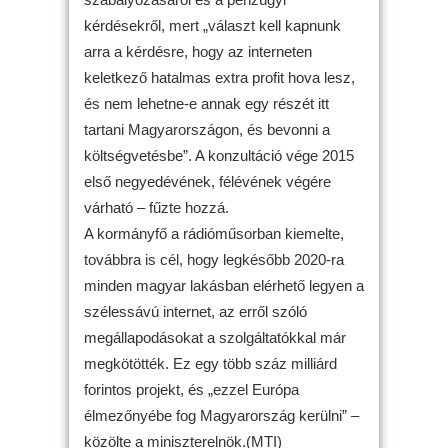
kérdésekről, mert „választ kell kapnunk
arra a kérdésre, hogy az interneten
keletkező hatalmas extra profit hova lesz,
és nem lehetne-e annak egy részét itt
tartani Magyarországon, és bevonni a
költségvetésbe”. A konzultáció vége 2015
első negyedévének, félévének végére
várható – fűzte hozzá.
A kormányfő a rádióműsorban kiemelte,
továbbra is cél, hogy legkésőbb 2020-ra
minden magyar lakásban elérhető legyen a
szélessávú internet, az erről szóló
megállapodásokat a szolgáltatókkal már
megkötötték. Ez egy több száz milliárd
forintos projekt, és „ezzel Európa
élmezőnyébe fog Magyarország kerülni” –
közölte a miniszterelnök.(MTI)