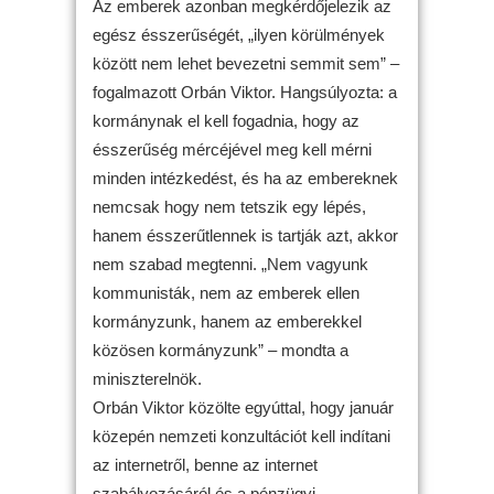
Az emberek azonban megkérdőjelezik az
egész ésszerűségét, „ilyen körülmények
között nem lehet bevezetni semmit sem” –
fogalmazott Orbán Viktor. Hangsúlyozta: a
kormánynak el kell fogadnia, hogy az
ésszerűség mércéjével meg kell mérni
minden intézkedést, és ha az embereknek
nemcsak hogy nem tetszik egy lépés,
hanem ésszerűtlennek is tartják azt, akkor
nem szabad megtenni. „Nem vagyunk
kommunisták, nem az emberek ellen
kormányzunk, hanem az emberekkel
közösen kormányzunk” – mondta a
miniszterelnök.
Orbán Viktor közölte egyúttal, hogy január
közepén nemzeti konzultációt kell indítani
az internetről, benne az internet
szabályozásáról és a pénzügyi