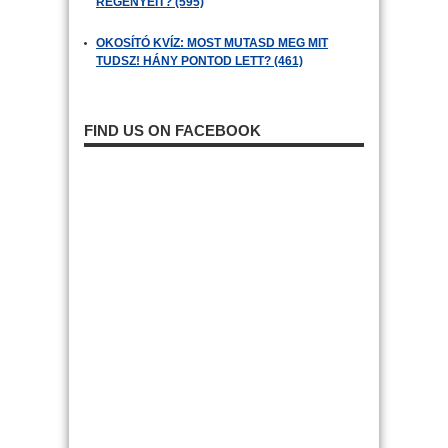
REGÉNYEIT? (595)
OKOSÍTÓ KVÍZ: MOST MUTASD MEG MIT
TUDSZ! HÁNY PONTOD LETT? (461)
FIND US ON FACEBOOK