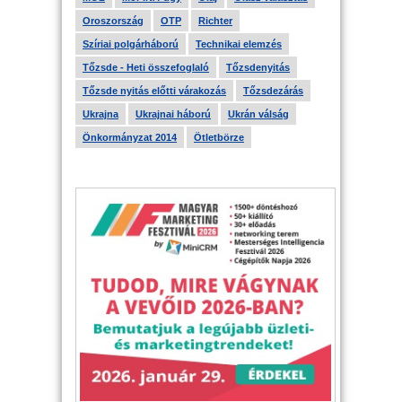
Oroszország
OTP
Richter
Szíriai polgárháború
Technikai elemzés
Tőzsde - Heti összefoglaló
Tőzsdenyitás
Tőzsde nyitás előtti várakozás
Tőzsdezárás
Ukrajna
Ukrajnai háború
Ukrán válság
Önkormányzat 2014
Ötletbörze