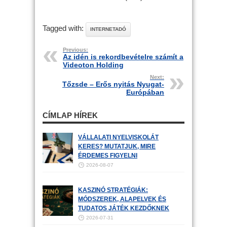
Tagged with:
INTERNETADÓ
Previous:
Az idén is rekordbevételre számít a
Videoton Holding
Next:
Tőzsde – Erős nyitás Nyugat-
Európában
CÍMLAP HÍREK
VÁLLALATI NYELVISKOLÁT
KERES? MUTATJUK, MIRE
ÉRDEMES FIGYELNI
2026-08-07
KASZINÓ STRATÉGIÁK:
MÓDSZEREK, ALAPELVEK ÉS
TUDATOS JÁTÉK KEZDŐKNEK
2026-07-31