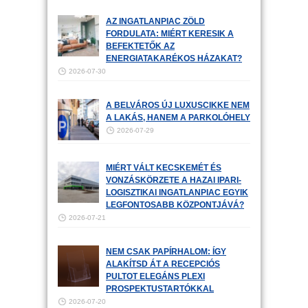
AZ INGATLANPIAC ZÖLD
FORDULATA: MIÉRT KERESIK A
BEFEKTETŐK AZ
ENERGIATAKARÉKOS HÁZAKAT?
2026-07-30
A BELVÁROS ÚJ LUXUSCIKKE NEM
A LAKÁS, HANEM A PARKOLÓHELY
2026-07-29
MIÉRT VÁLT KECSKEMÉT ÉS
VONZÁSKÖRZETE A HAZAI IPARI-
LOGISZTIKAI INGATLANPIAC EGYIK
LEGFONTOSABB KÖZPONTJÁVÁ?
2026-07-21
NEM CSAK PAPÍRHALOM: ÍGY
ALAKÍTSD ÁT A RECEPCIÓS
PULTOT ELEGÁNS PLEXI
PROSPEKTUSTARTÓKKAL
2026-07-20