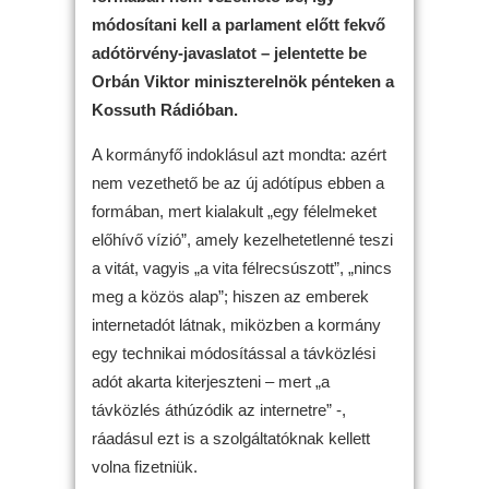
módosítani kell a parlament előtt fekvő
adótörvény-javaslatot – jelentette be
Orbán Viktor miniszterelnök pénteken a
Kossuth Rádióban.
A kormányfő indoklásul azt mondta: azért
nem vezethető be az új adótípus ebben a
formában, mert kialakult „egy félelmeket
előhívő vízió”, amely kezelhetetlenné teszi
a vitát, vagyis „a vita félrecsúszott”, „nincs
meg a közös alap”; hiszen az emberek
internetadót látnak, miközben a kormány
egy technikai módosítással a távközlési
adót akarta kiterjeszteni – mert „a
távközlés áthúzódik az internetre” -,
ráadásul ezt is a szolgáltatóknak kellett
volna fizetniük.