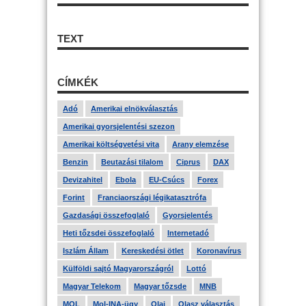
TEXT
CÍMKÉK
Adó
Amerikai elnökválasztás
Amerikai gyorsjelentési szezon
Amerikai költségvetési vita
Arany elemzése
Benzin
Beutazási tilalom
Ciprus
DAX
Devizahitel
Ebola
EU-Csúcs
Forex
Forint
Franciaországi légikatasztrófa
Gazdasági összefoglaló
Gyorsjelentés
Heti tőzsdei összefoglaló
Internetadó
Iszlám Állam
Kereskedési ötlet
Koronavírus
Külföldi sajtó Magyarországról
Lottó
Magyar Telekom
Magyar tőzsde
MNB
MOL
Mol-INA-ügy
Olaj
Olasz választás