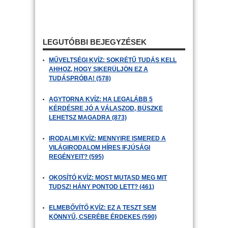
LEGUTÓBBI BEJEGYZÉSEK
MŰVELTSÉGI KVÍZ: SOKRÉTŰ TUDÁS KELL
AHHOZ, HOGY SIKERÜLJÖN EZ A
TUDÁSPRÓBA! (578)
AGYTORNA KVÍZ: HA LEGALÁBB 5
KÉRDÉSRE JÓ A VÁLASZOD, BÜSZKE
LEHETSZ MAGADRA (873)
IRODALMI KVÍZ: MENNYIRE ISMERED A
VILÁGIRODALOM HÍRES IFJÚSÁGI
REGÉNYEIT? (595)
OKOSÍTÓ KVÍZ: MOST MUTASD MEG MIT
TUDSZ! HÁNY PONTOD LETT? (461)
ELMEBŐVÍTŐ KVÍZ: EZ A TESZT SEM
KÖNNYŰ, CSERÉBE ÉRDEKES (590)