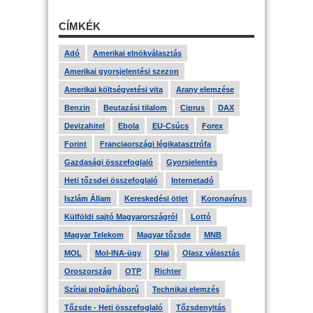
CÍMKÉK
Adó
Amerikai elnökválasztás
Amerikai gyorsjelentési szezon
Amerikai költségvetési vita
Arany elemzése
Benzin
Beutazási tilalom
Ciprus
DAX
Devizahitel
Ebola
EU-Csúcs
Forex
Forint
Franciaországi légikatasztrófa
Gazdasági összefoglaló
Gyorsjelentés
Heti tőzsdei összefoglaló
Internetadó
Iszlám Állam
Kereskedési ötlet
Koronavírus
Külföldi sajtó Magyarországról
Lottó
Magyar Telekom
Magyar tőzsde
MNB
MOL
Mol-INA-ügy
Olaj
Olasz választás
Oroszország
OTP
Richter
Szíriai polgárháború
Technikai elemzés
Tőzsde - Heti összefoglaló
Tőzsdenyitás