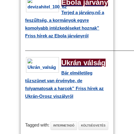
Ebola járvány
Terjed a járvány,nő a
feszűltség, a kormányok egyre
komolyabb intézkedéseket hoznak”
Friss hírek az Ebola járványról
————————————————————————
Ukrán válság
Bár elméletileg
tűzszünet van érvénybe, de
folyamatosak a harcok”
Friss hírek az
Ukrán-Orosz viszályról
Tagged with:
INTERNETADÓ
KÖLTSÉGVETÉS