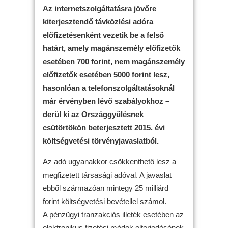
Az internetszolgáltatásra jövőre
kiterjesztendő távközlési adóra
előfizetésenként vezetik be a felső
határt, amely magánszemély előfizetők
esetében 700 forint, nem magánszemély
előfizetők esetében 5000 forint lesz,
hasonlóan a telefonszolgáltatásoknál
már érvényben lévő szabályokhoz –
derül ki az Országgyűlésnek
csütörtökön beterjesztett 2015. évi
költségvetési törvényjavaslatból.
Az adó ugyanakkor csökkenthető lesz a
megfizetett társasági adóval. A javaslat
ebből származóan mintegy 25 milliárd
forint költségvetési bevétellel számol.
A pénzügyi tranzakciós illeték esetében az
elektronikus fizetési módok elterjedésének