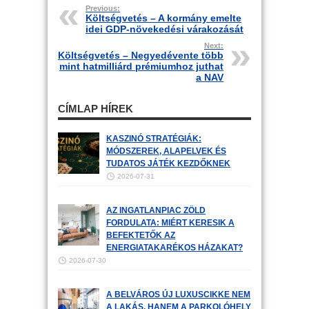
Previous:
Költségvetés – A kormány emelte
idei GDP-növekedési várakozását
Next:
Költségvetés – Negyedévente több
mint hatmilliárd prémiumhoz juthat
a NAV
CÍMLAP HÍREK
KASZINÓ STRATÉGIÁK:
MÓDSZEREK, ALAPELVEK ÉS
TUDATOS JÁTÉK KEZDŐKNEK
2026-07-31
AZ INGATLANPIAC ZÖLD
FORDULATA: MIÉRT KERESIK A
BEFEKTETŐK AZ
ENERGIATAKARÉKOS HÁZAKAT?
2026-07-30
A BELVÁROS ÚJ LUXUSCIKKE NEM
A LAKÁS, HANEM A PARKOLÓHELY