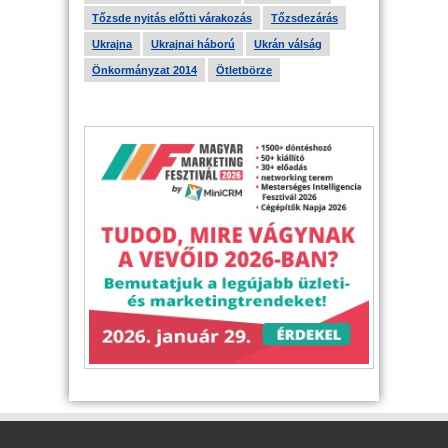
Tőzsde nyitás előtti várakozás
Tőzsdezárás
Ukrajna
Ukrajnai háború
Ukrán válság
Önkormányzat 2014
Ötletbörze