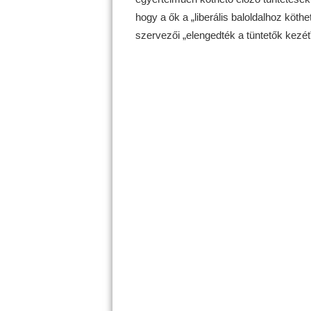
hogy a ők a „liberális baloldalhoz köt
szervezői „elengedték a tüntetők kezét”