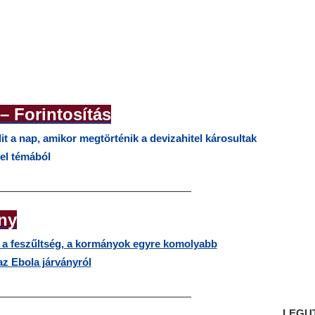
 – Forintosítás
it a nap, amikor megtörténik a devizahitel károsultak
tel témából
———————————————————
ny
ő a feszűltség, a kormányok egyre komolyabb
az Ebola járványról
———————————————————
LEGU