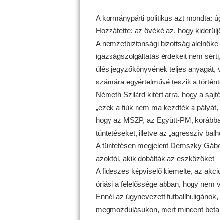
A kormánypárti politikus azt mondta: 
Hozzátette: az övéké az, hogy kiderülj
A nemzetbiztonsági bizottság alelnöke 
igazságszolgáltatás érdekeit nem sér
ülés jegyzőkönyvének teljes anyagát, 
számára egyértelművé teszik a történt
Németh Szilárd kitért arra, hogy a saj
„ezek a fiúk nem ma kezdték a pályát, ig
hogy az MSZP, az Együtt-PM, korábba
tüntetéseket, illetve az „agresszív balh
A tüntetésen megjelent Demszky Gábor, 
azoktól, akik dobálták az eszközöket 
A fideszes képviselő kiemelte, az akci
óriási a felelőssége abban, hogy nem vol
Ennél az úgynevezett futballhuligánok,
megmozdulásukon, mert mindent betarto