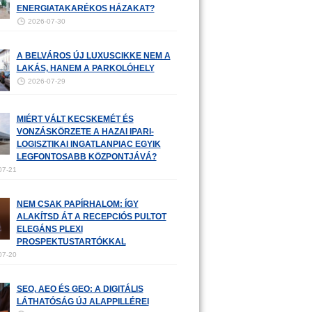
ENERGIATAKARÉKOS HÁZAKAT?
2026-07-30
A BELVÁROS ÚJ LUXUSCIKKE NEM A
LAKÁS, HANEM A PARKOLÓHELY
2026-07-29
MIÉRT VÁLT KECSKEMÉT ÉS
VONZÁSKÖRZETE A HAZAI IPARI-
LOGISZTIKAI INGATLANPIAC EGYIK
LEGFONTOSABB KÖZPONTJÁVÁ?
07-21
NEM CSAK PAPÍRHALOM: ÍGY
ALAKÍTSD ÁT A RECEPCIÓS PULTOT
ELEGÁNS PLEXI
PROSPEKTUSTARTÓKKAL
07-20
SEO, AEO ÉS GEO: A DIGITÁLIS
LÁTHATÓSÁG ÚJ ALAPPILLÉREI