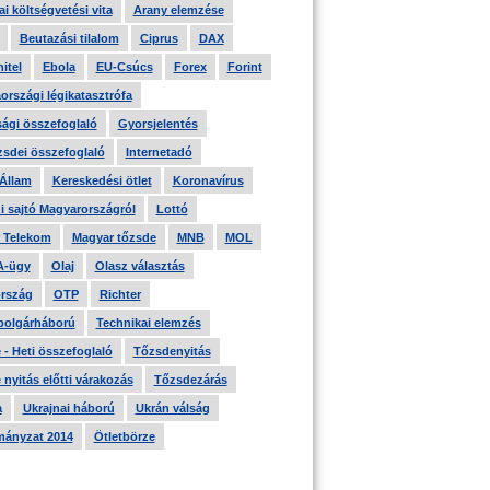
i költségvetési vita
Arany elemzése
Beutazási tilalom
Ciprus
DAX
itel
Ebola
EU-Csúcs
Forex
Forint
országi légikatasztrófa
ági összefoglaló
Gyorsjelentés
zsdei összefoglaló
Internetadó
 Állam
Kereskedési ötlet
Koronavírus
i sajtó Magyarországról
Lottó
 Telekom
Magyar tőzsde
MNB
MOL
A-ügy
Olaj
Olasz választás
rszág
OTP
Richter
 polgárháború
Technikai elemzés
- Heti összefoglaló
Tőzsdenyitás
nyitás előtti várakozás
Tőzsdezárás
a
Ukrajnai háború
Ukrán válság
ányzat 2014
Ötletbörze