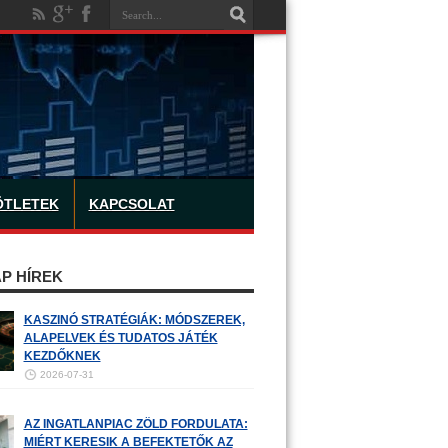
ÖTLETEK
KAPCSOLAT
P HÍREK
KASZINÓ STRATÉGIÁK: MÓDSZEREK,
ALAPELVEK ÉS TUDATOS JÁTÉK
KEZDŐKNEK
2026-07-31
AZ INGATLANPIAC ZÖLD FORDULATA:
MIÉRT KERESIK A BEFEKTETŐK AZ