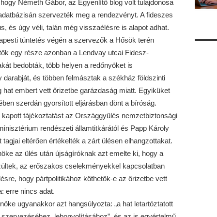
hogy Németh Gábor, az Egyenlítő blog volt tulajdonosa
ő adatbázisán szervezték meg a rendezvényt. A fideszes
s, és úgy véli, talán még visszaélésre is alapot adhat.
dapesti tüntetés végén a szervezők a Hősök terén
etők egy része azonban a Lendvay utcai Fidesz-
át bedobták, több helyen a redőnyöket is
y darabját, és többen felmásztak a székház földszinti
g hat embert vett őrizetbe garázdaság miatt. Egyiküket
ében szerdán gyorsított eljárásban dönt a bíróság.
l kapott tájékoztatást az Országgyűlés nemzetbiztonsági
minisztérium rendészeti államtitkárától és Papp Károly
 tagjai eltérően értékelték a zárt ülésen elhangzottakat.
lnöke az ülés után újságíróknak azt emelte ki, hogy a
ültek, az erőszakos cselekményekkel kapcsolatban
désre, hogy pártpolitikához köthetők-e az őrizetbe vett
 erre nincs adat.
lnöke ugyanakkor azt hangsúlyozta: „a hat letartóztatott
 szervezéséhez, lebonyolításához”, és az is egyértelmű,