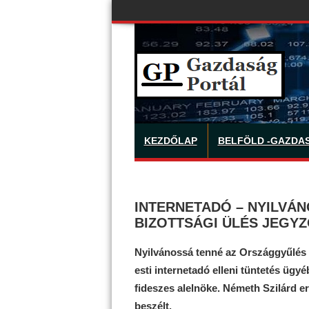
KEZDŐLAP
BELFÖLD -GAZDA
INTERNETADÓ – NYILVÁ
BIZOTTSÁGI ÜLÉS JEGY
Nyilvánossá tenné az Országgyűlés 
esti internetadó elleni tüntetés ügyé
fideszes alelnöke. Németh Szilárd 
beszélt.