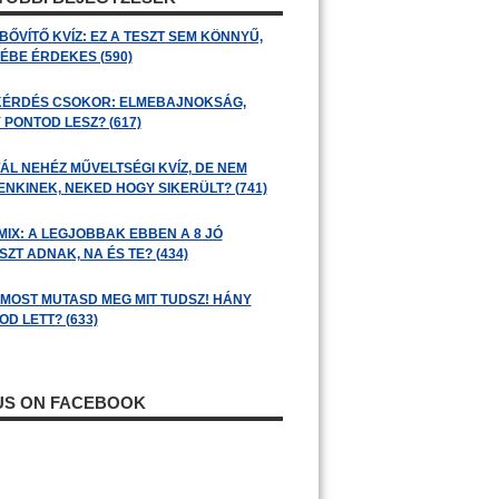
BŐVÍTŐ KVÍZ: EZ A TESZT SEM KÖNNYŰ,
ÉBE ÉRDEKES (590)
KÉRDÉS CSOKOR: ELMEBAJNOKSÁG,
 PONTOD LESZ? (617)
ÁL NEHÉZ MŰVELTSÉGI KVÍZ, DE NEM
ENKINEK, NEKED HOGY SIKERÜLT? (741)
MIX: A LEGJOBBAK EBBEN A 8 JÓ
ZT ADNAK, NA ÉS TE? (434)
: MOST MUTASD MEG MIT TUDSZ! HÁNY
D LETT? (633)
 US ON FACEBOOK