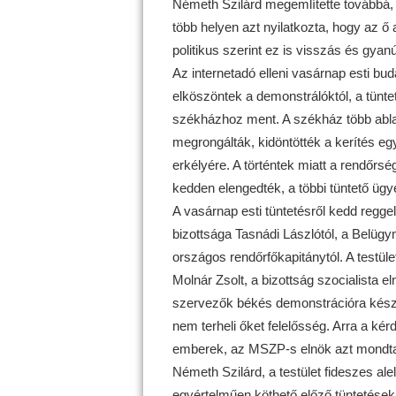
Németh Szilárd megemlítette továbbá, 
több helyen azt nyilatkozta, hogy az 
politikus szerint ez is visszás és gyanú
Az internetadó elleni vasárnap esti bu
elköszöntek a demonstrálóktól, a tünt
székházhoz ment. A székház több ablak
megrongálták, kidöntötték a kerítés eg
erkélyére. A történtek miatt a rendőrsé
kedden elengedték, a többi tüntető ügy
A vasárnap esti tüntetésről kedd regge
bizottsága Tasnádi Lászlótól, a Belügy
országos rendőrfőkapitánytól. A testület
Molnár Zsolt, a bizottság szocialista e
szervezők békés demonstrációra kész
nem terheli őket felelősség. Arra a kér
emberek, az MSZP-s elnök azt mondta:
Németh Szilárd, a testület fideszes ale
egyértelműen köthető előző tüntetések