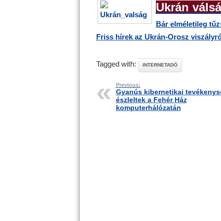
Ukrán váls
Bár elméletileg tű
Friss hírek az Ukrán-Orosz viszályró
Tagged with:
INTERNETADÓ
Previous:
Gyanús kibernetikai tevékenys
észleltek a Fehér Ház
komputerhálózatán