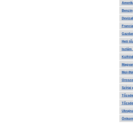
Amerika
Benzin
Devizah
Francia
Gazdas
Heti tő
Iszlám
Külföld
Magyar
Mol-IN
Oroszo
Szíriai
Tőzsde 
Tőzsde 
Ukrajn
Önkorm