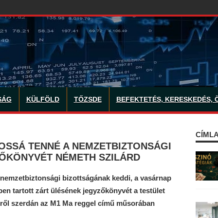
SÁG
KÜLFÖLD
TŐZSDE
BEFEKTETÉS, KERESKEDÉS, 
CÍMLA
NOSSÁ TENNÉ A NEMZETBIZTONSÁGI
ZŐKÖNYVÉT NÉMETH SZILÁRD
nemzetbiztonsági bizottságának keddi, a vasárnap
ben tartott zárt ülésének jegyzőkönyvét a testület
erről szerdán az M1 Ma reggel című műsorában