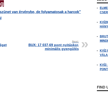
ág
ELME
zszünet van érvénybe, de folyamatosak a harcok”
CSER
l
KVÍZ
HÁNY
BRUT
MIND
Next:
éget
BUX: 17 037,69 pont nyitáskor,
minimális gyengülés
KVÍZ-
VÁLAS
KVÍZ
PONTO
FIND