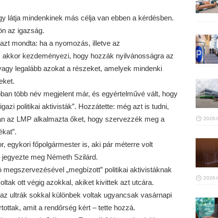
úgy látja mindenkinek más célja van ebben a kérdésben.
ön az igazság.
azt mondta: ha a nyomozás, illetve az
ti, akkor kezdeményezi, hogy hozzák nyilvánosságra az
vagy legalább azokat a részeket, amelyek mindenki
eket.
tóban több név megjelent már, és egyértelművé vált, hogy
azi politikai aktivisták”. Hozzátette: még azt is tudni,
n az LMP alkalmazta őket, hogy szervezzék meg a
2026-
ékat”.
egykori főpolgármester is, aki pár méterre volt
– jegyezte meg Németh Szilárd.
ó megszervezésével „megbízott” politikai aktivistáknak
2026-
tak ott végig azokkal, akiket kivittek azt utcára.
 az ultrák sokkal különbek voltak ugyancsak vasárnapi
ttak, amit a rendőrség kért – tette hozzá.