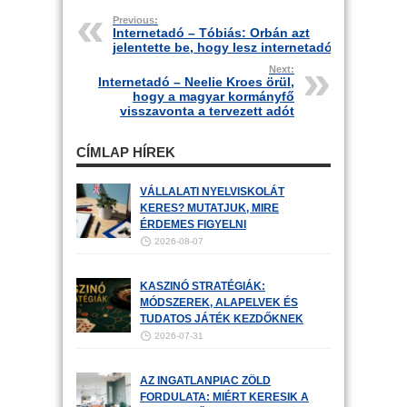
Previous:
Internetadó – Tóbiás: Orbán azt
jelentette be, hogy lesz internetadó
Next:
Internetadó – Neelie Kroes örül,
hogy a magyar kormányfő
visszavonta a tervezett adót
CÍMLAP HÍREK
VÁLLALATI NYELVISKOLÁT
KERES? MUTATJUK, MIRE
ÉRDEMES FIGYELNI
2026-08-07
KASZINÓ STRATÉGIÁK:
MÓDSZEREK, ALAPELVEK ÉS
TUDATOS JÁTÉK KEZDŐKNEK
2026-07-31
AZ INGATLANPIAC ZÖLD
FORDULATA: MIÉRT KERESIK A