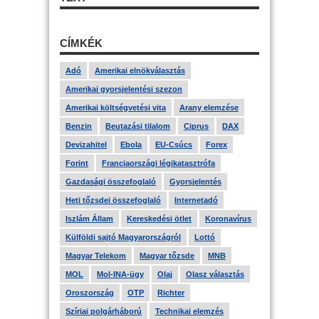
CÍMKÉK
Adó
Amerikai elnökválasztás
Amerikai gyorsjelentési szezon
Amerikai költségvetési vita
Arany elemzése
Benzin
Beutazási tilalom
Ciprus
DAX
Devizahitel
Ebola
EU-Csúcs
Forex
Forint
Franciaországi légikatasztrófa
Gazdasági összefoglaló
Gyorsjelentés
Heti tőzsdei összefoglaló
Internetadó
Iszlám Állam
Kereskedési ötlet
Koronavírus
Külföldi sajtó Magyarországról
Lottó
Magyar Telekom
Magyar tőzsde
MNB
MOL
Mol-INA-ügy
Olaj
Olasz választás
Oroszország
OTP
Richter
Szíriai polgárháború
Technikai elemzés