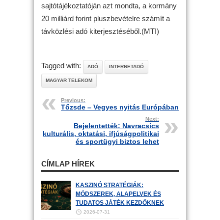
sajtótájékoztatóján azt mondta, a kormány
20 milliárd forint pluszbevételre számít a
távközlési adó kiterjesztéséből.(MTI)
Tagged with:
ADÓ
INTERNETADÓ
MAGYAR TELEKOM
Previous:
Tőzsde – Vegyes nyitás Európában
Next:
Bejelentették: Navracsics
kulturális, oktatási, ifjúságpolitikai
és sportügyi biztos lehet
CÍMLAP HÍREK
KASZINÓ STRATÉGIÁK:
MÓDSZEREK, ALAPELVEK ÉS
TUDATOS JÁTÉK KEZDŐKNEK
2026-07-31