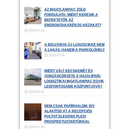
AZ INGATLANPIAC ZÖLD
FORDULATA: MIÉRT KERESIK A
BEFEKTETŐK AZ
ENERGIATAKARÉKOS HÁZAKAT?
2026-07-30
A BELVÁROS ÚJ LUXUSCIKKE NEM
A LAKÁS, HANEM A PARKOLÓHELY
2026-07-29
MIÉRT VÁLT KECSKEMÉT ÉS
VONZÁSKÖRZETE A HAZAI IPARI-
LOGISZTIKAI INGATLANPIAC EGYIK
LEGFONTOSABB KÖZPONTJÁVÁ?
2026-07-21
NEM CSAK PAPÍRHALOM: ÍGY
ALAKÍTSD ÁT A RECEPCIÓS
PULTOT ELEGÁNS PLEXI
PROSPEKTUSTARTÓKKAL
2026-07-20