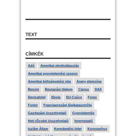
TEXT
CÍMKÉK
Adó
Amerikai elnökválasztás
Amerikai gyorsjelentési szezon
Amerikai költségvetési vita
Arany elemzése
Benzin
Beutazási tilalom
Ciprus
DAX
Devizahitel
Ebola
EU-Csúcs
Forex
Forint
Franciaországi légikatasztrófa
Gazdasági összefoglaló
Gyorsjelentés
Heti tőzsdei összefoglaló
Internetadó
Iszlám Állam
Kereskedési ötlet
Koronavírus