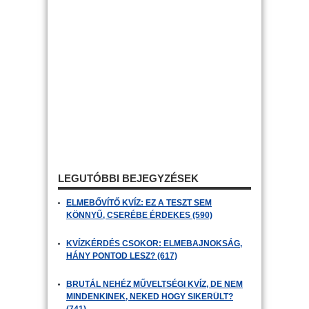
LEGUTÓBBI BEJEGYZÉSEK
ELMEBŐVÍTŐ KVÍZ: EZ A TESZT SEM
KÖNNYŰ, CSERÉBE ÉRDEKES (590)
KVÍZKÉRDÉS CSOKOR: ELMEBAJNOKSÁG,
HÁNY PONTOD LESZ? (617)
BRUTÁL NEHÉZ MŰVELTSÉGI KVÍZ, DE NEM
MINDENKINEK, NEKED HOGY SIKERÜLT?