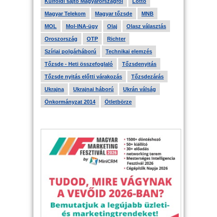
Külföldi sajtó Magyarországról
Lottó
Magyar Telekom
Magyar tőzsde
MNB
MOL
Mol-INA-ügy
Olaj
Olasz választás
Oroszország
OTP
Richter
Szíriai polgárháború
Technikai elemzés
Tőzsde - Heti összefoglaló
Tőzsdenyitás
Tőzsde nyitás előtti várakozás
Tőzsdezárás
Ukrajna
Ukrajnai háború
Ukrán válság
Önkormányzat 2014
Ötletbörze