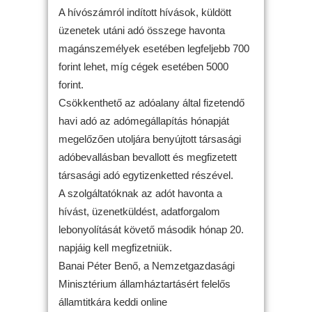
A hívószámról indított hívások, küldött
üzenetek utáni adó összege havonta
magánszemélyek esetében legfeljebb 700
forint lehet, míg cégek esetében 5000
forint.
Csökkenthető az adóalany által fizetendő
havi adó az adómegállapítás hónapját
megelőzően utoljára benyújtott társasági
adóbevallásban bevallott és megfizetett
társasági adó egytizenketted részével.
A szolgáltatóknak az adót havonta a
hívást, üzenetküldést, adatforgalom
lebonyolítását követő második hónap 20.
napjáig kell megfizetniük.
Banai Péter Benő, a Nemzetgazdasági
Minisztérium államháztartásért felelős
államtitkára keddi online