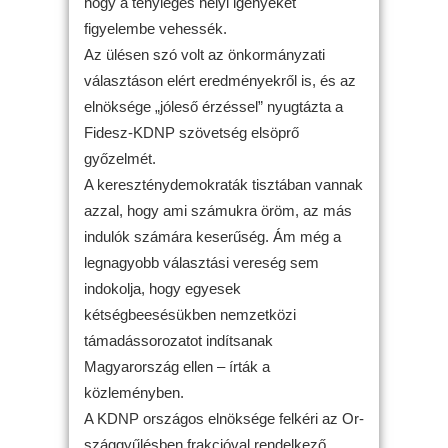
hogy a tényleges helyi igényeket
figyelembe vehes­sék.
Az ülésen szó volt az önkormányzati
választáson elért eredményekről is, és az
elnöksége „jóleső érzéssel” nyugtázta a
Fidesz-KDNP szövetség elsöprő
győzelmét.
A ke­reszténydemokraták tisztában vannak
azzal, hogy ami számukra öröm, az más
indulók számára ke­serűség. Ám még a
legnagyobb választási vereség sem
indokolja, hogy egyesek
kétségbeesésükben nemzetközi
támadássorozatot indítsanak
Magyarország ellen – írták a
közleményben.
A KDNP országos elnöksége felkéri az Or­
szággyűlésben frakcióval rendelkező