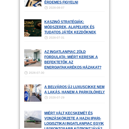
ÉRDEMES FIGYELNI
2026-08-07
KASZINÓ STRATÉGIÁK:
MÓDSZEREK, ALAPELVEK ÉS
TUDATOS JÁTÉK KEZDŐKNEK
2026-07-31
AZ INGATLANPIAC ZÖLD
FORDULATA: MIÉRT KERESIK A
BEFEKTETŐK AZ
ENERGIATAKARÉKOS HÁZAKAT?
2026-07-30
A BELVÁROS ÚJ LUXUSCIKKE NEM
A LAKÁS, HANEM A PARKOLÓHELY
2026-07-29
MIÉRT VÁLT KECSKEMÉT ÉS
VONZÁSKÖRZETE A HAZAI IPARI-
LOGISZTIKAI INGATLANPIAC EGYIK
LEGFONTOSABB KÖZPONTJÁVÁ?