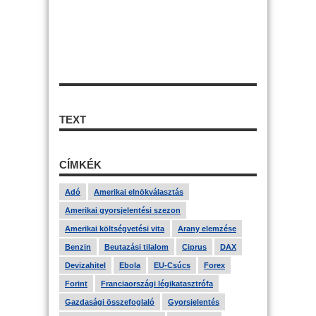
TEXT
CÍMKÉK
Adó
Amerikai elnökválasztás
Amerikai gyorsjelentési szezon
Amerikai költségvetési vita
Arany elemzése
Benzin
Beutazási tilalom
Ciprus
DAX
Devizahitel
Ebola
EU-Csúcs
Forex
Forint
Franciaországi légikatasztrófa
Gazdasági összefoglaló
Gyorsjelentés