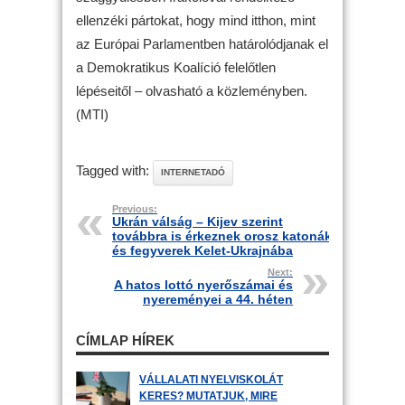
ellenzéki pártokat, hogy mind itthon, mint
az Európai Parla­mentben határolódjanak el
a Demokratikus Koalíció felelőtlen
lépéseitől – olvasható a közleményben.
(MTI)
Tagged with:
INTERNETADÓ
Previous:
Ukrán válság – Kijev szerint
továbbra is érkeznek orosz katonák
és fegyverek Kelet-Ukrajnába
Next:
A hatos lottó nyerőszámai és
nyereményei a 44. héten
CÍMLAP HÍREK
VÁLLALATI NYELVISKOLÁT
KERES? MUTATJUK, MIRE