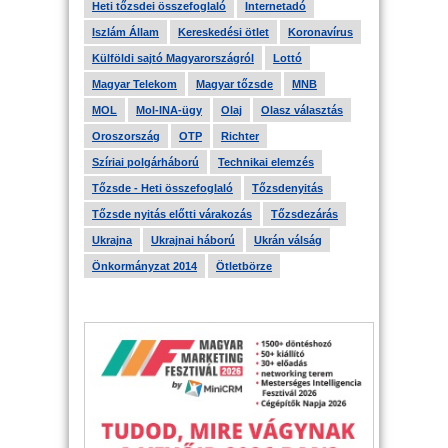
Heti tőzsdei összefoglaló
Internetadó
Iszlám Állam
Kereskedési ötlet
Koronavírus
Külföldi sajtó Magyarországról
Lottó
Magyar Telekom
Magyar tőzsde
MNB
MOL
Mol-INA-ügy
Olaj
Olasz választás
Oroszország
OTP
Richter
Szíriai polgárháború
Technikai elemzés
Tőzsde - Heti összefoglaló
Tőzsdenyitás
Tőzsde nyitás előtti várakozás
Tőzsdezárás
Ukrajna
Ukrajnai háború
Ukrán válság
Önkormányzat 2014
Ötletbörze