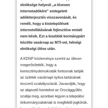
elnöksége helyesli „a tévesen
internetadóként” emlegetett
adókiterjesztés visszavonását, és
reméli, hogy a kistelepülések
internetellátásának fejlesztése emiatt
nem késik. Ezt a kisebbik kormánypárt
közölte vasárnap az MTI-vel, hétvégi
elnökségi ülése után.
A KDNP közleménye szerint az ülésen
megerősítették, hogy a
kereszténydemokraták fontosnak tartják
az üzletek vasárnapi nyitva tartásának
ésszerű szabályo­zását. Javasolják, hogy
az alapvető kereteket az Országgyűlés
szabja meg, azonban legyen a telepü­lési
önkormányzatoknak is megfelelő jogkörük,