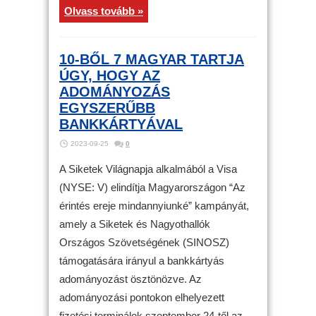
Olvass tovább »
10-BŐL 7 MAGYAR TARTJA
ÚGY, HOGY AZ
ADOMÁNYOZÁS
EGYSZERŰBB
BANKKÁRTYÁVAL
2023-09-25
0
A Siketek Világnapja alkalmából a Visa
(NYSE: V) elindítja Magyarországon “Az
érintés ereje mindannyiunké” kampányát,
amely a Siketek és Nagyothallók
Országos Szövetségének (SINOSZ)
támogatására irányul a bankkártyás
adományozást ösztönözve. Az
adományozási pontokon elhelyezett
fizetési terminálok szeptember 24-től az