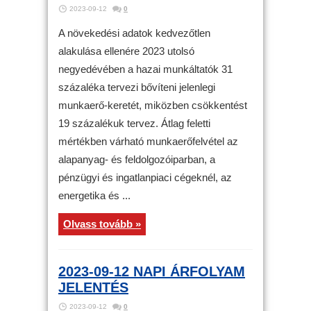
2023-09-12
0
A növekedési adatok kedvezőtlen
alakulása ellenére 2023 utolsó
negyedévében a hazai munkáltatók 31
százaléka tervezi bővíteni jelenlegi
munkaerő-keretét, miközben csökkentést
19 százalékuk tervez. Átlag feletti
mértékben várható munkaerőfelvétel az
alapanyag- és feldolgozóiparban, a
pénzügyi és ingatlanpiaci cégeknél, az
energetika és ...
Olvass tovább »
2023-09-12 NAPI ÁRFOLYAM
JELENTÉS
2023-09-12
0