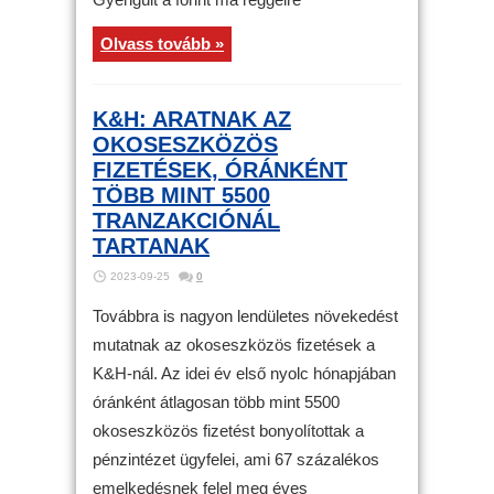
Olvass tovább »
K&H: ARATNAK AZ
OKOSESZKÖZÖS
FIZETÉSEK, ÓRÁNKÉNT
TÖBB MINT 5500
TRANZAKCIÓNÁL
TARTANAK
2023-09-25
0
Továbbra is nagyon lendületes növekedést
mutatnak az okoseszközös fizetések a
K&H-nál. Az idei év első nyolc hónapjában
óránként átlagosan több mint 5500
okoseszközös fizetést bonyolítottak a
pénzintézet ügyfelei, ami 67 százalékos
emelkedésnek felel meg éves