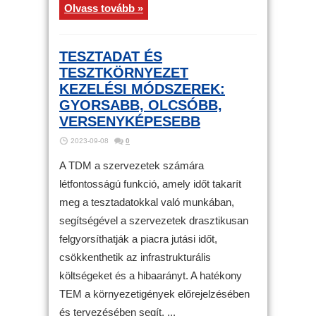
Olvass tovább »
TESZTADAT ÉS
TESZTKÖRNYEZET
KEZELÉSI MÓDSZEREK:
GYORSABB, OLCSÓBB,
VERSENYKÉPESEBB
2023-09-08
0
A TDM a szervezetek számára
létfontosságú funkció, amely időt takarít
meg a tesztadatokkal való munkában,
segítségével a szervezetek drasztikusan
felgyorsíthatják a piacra jutási időt,
csökkenthetik az infrastrukturális
költségeket és a hibaarányt. A hatékony
TEM a környezetigények előrejelzésében
és tervezésében segít, ...