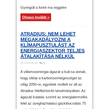
Gyengült a forint ma reggelre
Olvass tovább »
ATRADIUS: NEM LEHET
MEGAKADÁLYOZNI A
KLÍMAPUSZTULÁST AZ
ENERGIASZEKTOR TELJES
ÁTALAKÍTÁSA NÉLKÜL
2023-09-19
0
A villamosenergia-ágazat a kulcsa annak,
hogy elérje a karbonsemlegességet az
világ 2050-re, egyebek mellett ez áll az
Atradius hitelbiztosító tanulmányában. Az
ágazati kutatás szerint az energiatermelés
felel az üvegházhatású gázkibocsátás 75