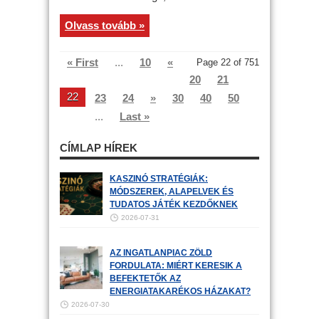
Olvass tovább »
« First
...
10
«
Page 22 of 751
20
21
22
23
24
»
30
40
50
...
Last »
CÍMLAP HÍREK
KASZINÓ STRATÉGIÁK:
MÓDSZEREK, ALAPELVEK ÉS
TUDATOS JÁTÉK KEZDŐKNEK
2026-07-31
AZ INGATLANPIAC ZÖLD
FORDULATA: MIÉRT KERESIK A
BEFEKTETŐK AZ
ENERGIATAKARÉKOS HÁZAKAT?
2026-07-30