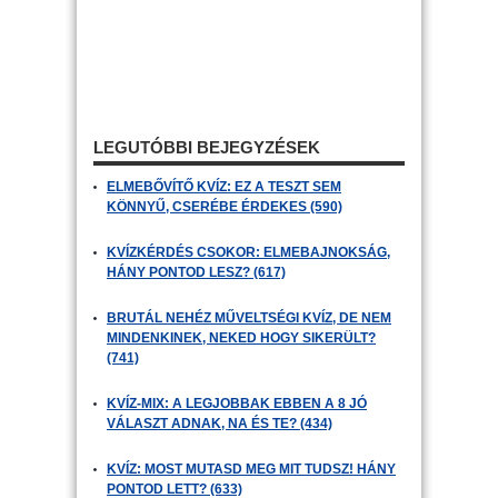
LEGUTÓBBI BEJEGYZÉSEK
ELMEBŐVÍTŐ KVÍZ: EZ A TESZT SEM
KÖNNYŰ, CSERÉBE ÉRDEKES (590)
KVÍZKÉRDÉS CSOKOR: ELMEBAJNOKSÁG,
HÁNY PONTOD LESZ? (617)
BRUTÁL NEHÉZ MŰVELTSÉGI KVÍZ, DE NEM
MINDENKINEK, NEKED HOGY SIKERÜLT?
(741)
KVÍZ-MIX: A LEGJOBBAK EBBEN A 8 JÓ
VÁLASZT ADNAK, NA ÉS TE? (434)
KVÍZ: MOST MUTASD MEG MIT TUDSZ! HÁNY
PONTOD LETT? (633)