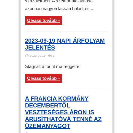
százalékáért. A szektor átalakítása
azonban nagyon lassan halad, és ...
Olvass tovább »
2023-09-19 NAPI ÁRFOLYAM
JELENTÉS
2023-09-19
0
Stagnált a forint ma reggelre
Olvass tovább »
A FRANCIA KORMÁNY
DECEMBERTŐL
VESZTESÉGES ÁRON IS
ÁRUSÍTHATÓVÁ TENNÉ AZ
ÜZEMANYAGOT