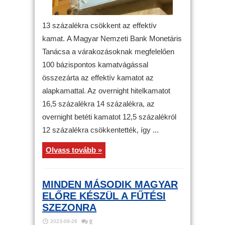
13 százalékra csökkent az effektív
kamat. A Magyar Nemzeti Bank Monetáris
Tanácsa a várakozásoknak megfelelően
100 bázispontos kamatvágással
összezárta az effektív kamatot az
alapkamattal. Az overnight hitelkamatot
16,5 százalékra 14 százalékra, az
overnight betéti kamatot 12,5 százalékról
12 százalékra csökkentették, így ...
Olvass tovább »
MINDEN MÁSODIK MAGYAR
ELŐRE KÉSZÜL A FŰTÉSI
SZEZONRA
2023-09-26
0