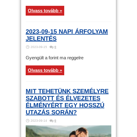
Olvass tovább »
2023-09-15 NAPI ÁRFOLYAM
JELENTÉS
2023-09-15
0
Gyengült a forint ma reggelre
Olvass tovább »
MIT TEHETÜNK SZEMÉLYRE
SZABOTT ÉS ÉLVEZETES
ÉLMÉNYÉRT EGY HOSSZÚ
UTAZÁS SORÁN?
2023-09-14
0