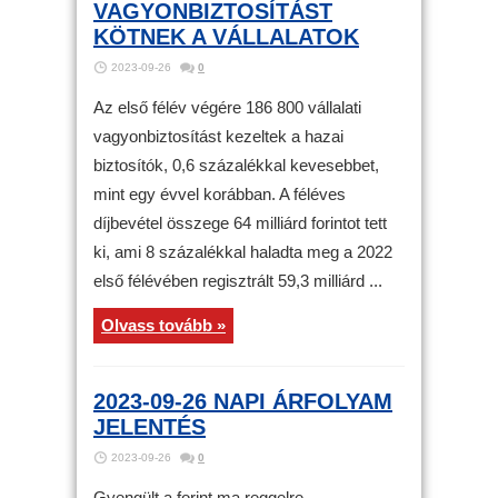
VAGYONBIZTOSÍTÁST
KÖTNEK A VÁLLALATOK
2023-09-26
0
Az első félév végére 186 800 vállalati
vagyonbiztosítást kezeltek a hazai
biztosítók, 0,6 százalékkal kevesebbet,
mint egy évvel korábban. A féléves
díjbevétel összege 64 milliárd forintot tett
ki, ami 8 százalékkal haladta meg a 2022
első félévében regisztrált 59,3 milliárd ...
Olvass tovább »
2023-09-26 NAPI ÁRFOLYAM
JELENTÉS
2023-09-26
0
Gyengült a forint ma reggelre