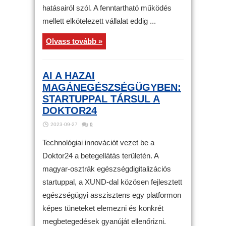
hatásairól szól. A fenntartható működés
mellett elkötelezett vállalat eddig ...
Olvass tovább »
AI A HAZAI
MAGÁNEGÉSZSÉGÜGYBEN:
STARTUPPAL TÁRSUL A
DOKTOR24
2023-09-27
0
Technológiai innovációt vezet be a
Doktor24 a betegellátás területén. A
magyar-osztrák egészségdigitalizációs
startuppal, a XUND-dal közösen fejlesztett
egészségügyi asszisztens egy platformon
képes tüneteket elemezni és konkrét
megbetegedések gyanúját ellenőrizni.