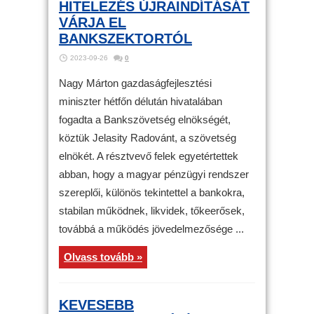
HITELEZÉS ÚJRAINDÍTÁSÁT
VÁRJA EL
BANKSZEKTORTÓL
2023-09-26
0
Nagy Márton gazdaságfejlesztési
miniszter hétfőn délután hivatalában
fogadta a Bankszövetség elnökségét,
köztük Jelasity Radovánt, a szövetség
elnökét. A résztvevő felek egyetértettek
abban, hogy a magyar pénzügyi rendszer
szereplői, különös tekintettel a bankokra,
stabilan működnek, likvidek, tőkeerősek,
továbbá a működés jövedelmezősége ...
Olvass tovább »
KEVESEBB