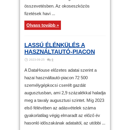
összevetésben. Az okoseszközös
fizetések havi ...
Olvass tovább »
LASSÚ ÉLÉNKÜLÉS A
HASZNÁLTAUTÓ-PIACON
2023-09-25
0
A DataHouse előzetes adatai szerint a
hazai használtautó-piacon 72 500
személygépkocsi cserélt gazdát
augusztusban, ami 2,9 százalékkal haladja
meg a tavaly augusztusi szintet. Míg 2023
első félévében az adásvételek száma
gyakorlatilag végig elmaradt az előző év
hasonló időszakának adataitól, az utóbbi ...