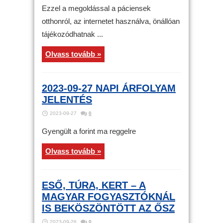
Ezzel a megoldással a páciensek
otthonról, az internetet használva, önállóan
tájékozódhatnak ...
Olvass tovább »
2023-09-27 NAPI ÁRFOLYAM
JELENTÉS
2023-09-27
0
Gyengült a forint ma reggelre
Olvass tovább »
ESŐ, TÚRA, KERT – A
MAGYAR FOGYASZTÓKNÁL
IS BEKÖSZÖNTÖTT AZ ŐSZ
2023-09-26
0