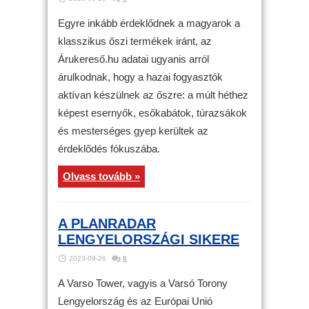
Egyre inkább érdeklődnek a magyarok a
klasszikus őszi termékek iránt, az
Árukereső.hu adatai ugyanis arról
árulkodnak, hogy a hazai fogyasztók
aktívan készülnek az őszre: a múlt héthez
képest esernyők, esőkabátok, túrazsákok
és mesterséges gyep kerültek az
érdeklődés fókuszába.
Olvass tovább »
A PLANRADAR
LENGYELORSZÁGI SIKERE
2023-09-26
0
A Varso Tower, vagyis a Varsó Torony
Lengyelország és az Európai Unió