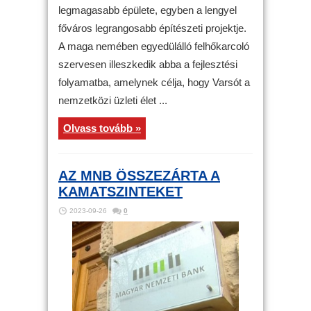
legmagasabb épülete, egyben a lengyel
főváros legrangosabb építészeti projektje.
A maga nemében egyedülálló felhőkarcoló
szervesen illeszkedik abba a fejlesztési
folyamatba, amelynek célja, hogy Varsót a
nemzetközi üzleti élet ...
Olvass tovább »
AZ MNB ÖSSZEZÁRTA A
KAMATSZINTEKET
2023-09-26
0