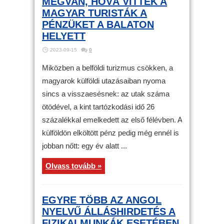
MEGVAN, HOVÁ VITTÉK A
MAGYAR TURISTÁK A
PÉNZÜKET A BALATON
HELYETT
2023-09-15
0
Miközben a belföldi turizmus csökken, a
magyarok külföldi utazásaiban nyoma
sincs a visszaesésnek: az utak száma
ötödével, a kint tartózkodási idő 26
százalékkal emelkedett az első félévben. A
külföldön elköltött pénz pedig még ennél is
jobban nőtt: egy év alatt ...
Olvass tovább »
EGYRE TÖBB AZ ANGOL
NYELVŰ ÁLLÁSHIRDETÉS A
FIZIKAI MUNKÁK ESETÉBEN