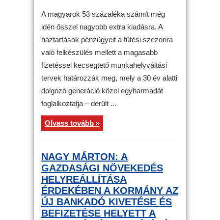
A magyarok 53 százaléka számít még
idén ősszel nagyobb extra kiadásra. A
háztartások pénzügyeit a fűtési szezonra
való felkészülés mellett a magasabb
fizetéssel kecsegtető munkahelyváltási
tervek határozzák meg, mely a 30 év alatti
dolgozó generáció közel egyharmadát
foglalkoztatja – derült ...
Olvass tovább »
NAGY MÁRTON: A
GAZDASÁGI NÖVEKEDÉS
HELYREÁLLÍTÁSA
ÉRDEKÉBEN A KORMÁNY AZ
ÚJ BANKADÓ KIVETÉSE ÉS
BEFIZETÉSE HELYETT A