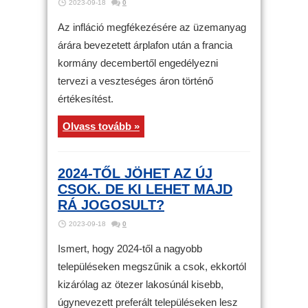
2023-09-18
0
Az infláció megfékezésére az üzemanyag
árára bevezetett árplafon után a francia
kormány decembertől engedélyezni
tervezi a veszteséges áron történő
értékesítést.
Olvass tovább »
2024-TŐL JÖHET AZ ÚJ
CSOK. DE KI LEHET MAJD
RÁ JOGOSULT?
2023-09-18
0
Ismert, hogy 2024-től a nagyobb
településeken megszűnik a csok, ekkortól
kizárólag az ötezer lakosúnál kisebb,
úgynevezett preferált településeken lesz