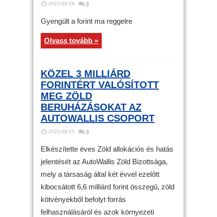
2023-09-28
0
Gyengült a forint ma reggelre
Olvass tovább »
KÖZEL 3 MILLIÁRD
FORINTÉRT VALÓSÍTOTT
MEG ZÖLD
BERUHÁZÁSOKAT AZ
AUTOWALLIS CSOPORT
2023-09-27
0
Elkészítette éves Zöld allokációs és hatás
jelentését az AutoWallis Zöld Bizottsága,
mely a társaság által két évvel ezelőtt
kibocsátott 6,6 milliárd forint összegű, zöld
kötvényekből befolyt forrás
felhasználásáról és azok környezeti