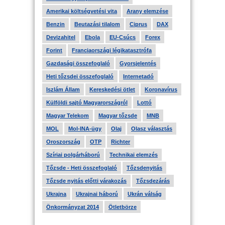
Amerikai költségvetési vita
Arany elemzése
Benzin
Beutazási tilalom
Ciprus
DAX
Devizahitel
Ebola
EU-Csúcs
Forex
Forint
Franciaországi légikatasztrófa
Gazdasági összefoglaló
Gyorsjelentés
Heti tőzsdei összefoglaló
Internetadó
Iszlám Állam
Kereskedési ötlet
Koronavírus
Külföldi sajtó Magyarországról
Lottó
Magyar Telekom
Magyar tőzsde
MNB
MOL
Mol-INA-ügy
Olaj
Olasz választás
Oroszország
OTP
Richter
Szíriai polgárháború
Technikai elemzés
Tőzsde - Heti összefoglaló
Tőzsdenyitás
Tőzsde nyitás előtti várakozás
Tőzsdezárás
Ukrajna
Ukrajnai háború
Ukrán válság
Önkormányzat 2014
Ötletbörze