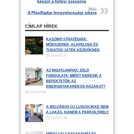
készül a fűtési szezonra
Next:
A PlanRadar lengyelországi sikere
CÍMLAP HÍREK
KASZINÓ STRATÉGIÁK:
MÓDSZEREK, ALAPELVEK ÉS
TUDATOS JÁTÉK KEZDŐKNEK
2026-07-31
AZ INGATLANPIAC ZÖLD
FORDULATA: MIÉRT KERESIK A
BEFEKTETŐK AZ
ENERGIATAKARÉKOS HÁZAKAT?
2026-07-30
A BELVÁROS ÚJ LUXUSCIKKE NEM
A LAKÁS, HANEM A PARKOLÓHELY
2026-07-29