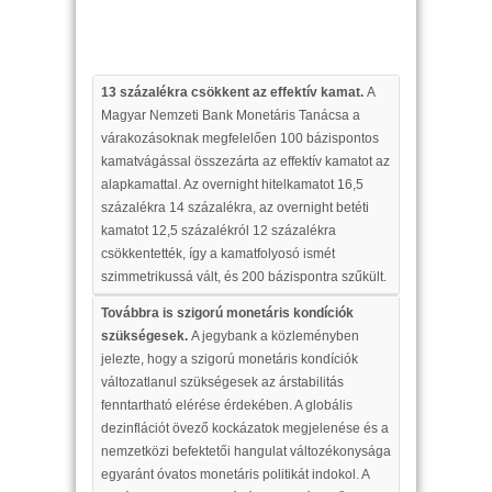
13 százalékra csökkent az effektív kamat.
A
Magyar Nemzeti Bank Monetáris Tanácsa a
várakozásoknak megfelelően 100 bázispontos
kamatvágással összezárta az effektív kamatot az
alapkamattal. Az overnight hitelkamatot 16,5
százalékra 14 százalékra, az overnight betéti
kamatot 12,5 százalékról 12 százalékra
csökkentették, így a kamatfolyosó ismét
szimmetrikussá vált, és 200 bázispontra szűkült.
Továbbra is szigorú monetáris kondíciók
szükségesek.
A jegybank a közleményben
jelezte, hogy a szigorú monetáris kondíciók
változatlanul szükségesek az árstabilitás
fenntartható elérése érdekében. A globális
dezinflációt övező kockázatok megjelenése és a
nemzetközi befektetői hangulat változékonysága
egyaránt óvatos monetáris politikát indokol. A