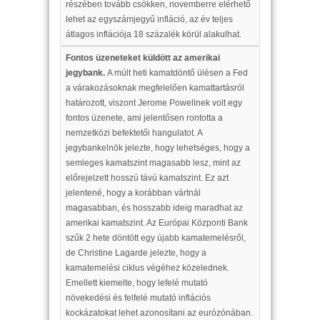
részében tovább csökken, novemberre elérhető
lehet az egyszámjegyű infláció, az év teljes
átlagos inflációja 18 százalék körül alakulhat.
Fontos üzeneteket küldött az amerikai
jegybank.
A múlt heti kamatdöntő ülésen a Fed
a várakozásoknak megfelelően kamattartásról
határozott, viszont Jerome Powellnek volt egy
fontos üzenete, ami jelentősen rontotta a
nemzetközi befektetői hangulatot. A
jegybankelnök jelezte, hogy lehetséges, hogy a
semleges kamatszint magasabb lesz, mint az
előrejelzett hosszú távú kamatszint. Ez azt
jelentené, hogy a korábban vártnál
magasabban, és hosszabb ideig maradhat az
amerikai kamatszint. Az Európai Központi Bank
szűk 2 hete döntött egy újabb kamatemelésről,
de Christine Lagarde jelezte, hogy a
kamatemelési ciklus végéhez közelednek.
Emellett kiemelte, hogy lefelé mutató
növekedési és felfelé mutató inflációs
kockázatokat lehet azonosítani az eurózónában.