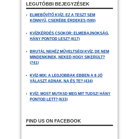
LEGUTÓBBI BEJEGYZÉSEK
ELMEBŐVÍTŐ KVÍZ: EZ A TESZT SEM
KÖNNYŰ, CSERÉBE ÉRDEKES (590)
KVÍZKÉRDÉS CSOKOR: ELMEBAJNOKSÁG,
HÁNY PONTOD LESZ? (617)
BRUTÁL NEHÉZ MŰVELTSÉGI KVÍZ, DE NEM
MINDENKINEK, NEKED HOGY SIKERÜLT?
(741)
KVÍZ-MIX: A LEGJOBBAK EBBEN A 8 JÓ
VÁLASZT ADNAK, NA ÉS TE? (434)
KVÍZ: MOST MUTASD MEG MIT TUDSZ! HÁNY
PONTOD LETT? (633)
FIND US ON FACEBOOK