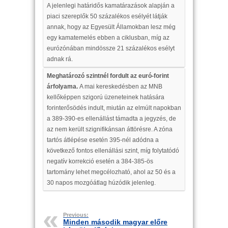
A jelenlegi határidős kamatárazások alapján a
piaci szereplők 50 százalékos esélyét látják
annak, hogy az Egyesült Államokban lesz még
egy kamatemelés ebben a ciklusban, míg az
eurózónában mindössze 21 százalékos esélyt
adnak rá.
Meghatározó szintnél fordult az euró-forint
árfolyama.
A mai kereskedésben az MNB
kellőképpen szigorú üzeneteinek hatására
forinterősödés indult, miután az elmúlt napokban
a 389-390-es ellenállást támadta a jegyzés, de
az nem került szignifikánsan áttörésre. A zóna
tartós átlépése esetén 395-nél adódna a
következő fontos ellenállási szint, míg folytatódó
negatív korrekció esetén a 384-385-ös
tartomány lehet megcélozható, ahol az 50 és a
30 napos mozgóátlag húzódik jelenleg.
Previous:
Minden második magyar előre