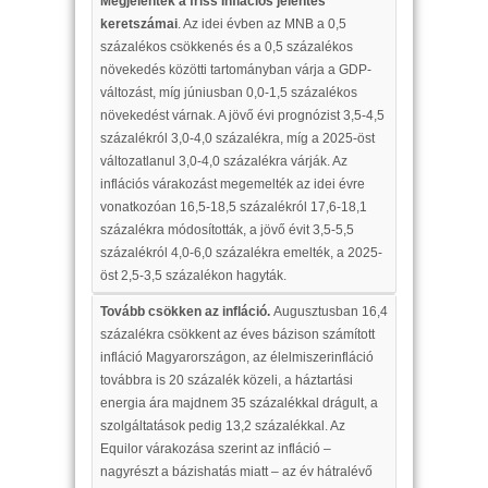
Megjelentek a friss Inflációs jelentés
keretszámai
. Az idei évben az MNB a 0,5
százalékos csökkenés és a 0,5 százalékos
növekedés közötti tartományban várja a GDP-
változást, míg júniusban 0,0-1,5 százalékos
növekedést várnak. A jövő évi prognózist 3,5-4,5
százalékról 3,0-4,0 százalékra, míg a 2025-öst
változatlanul 3,0-4,0 százalékra várják. Az
inflációs várakozást megemelték az idei évre
vonatkozóan 16,5-18,5 százalékról 17,6-18,1
százalékra módosították, a jövő évit 3,5-5,5
százalékról 4,0-6,0 százalékra emelték, a 2025-
öst 2,5-3,5 százalékon hagyták.
Tovább csökken az infláció.
Augusztusban 16,4
százalékra csökkent az éves bázison számított
infláció Magyarországon, az élelmiszerinfláció
továbbra is 20 százalék közeli, a háztartási
energia ára majdnem 35 százalékkal drágult, a
szolgáltatások pedig 13,2 százalékkal. Az
Equilor várakozása szerint az infláció –
nagyrészt a bázishatás miatt – az év hátralévő