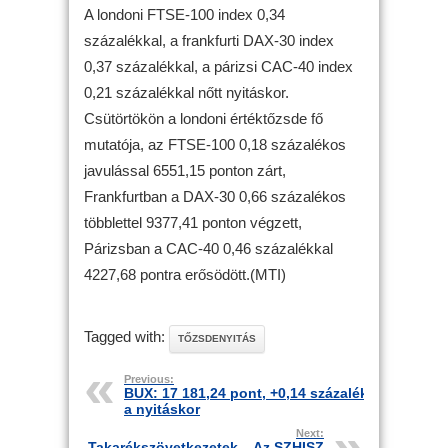
A londoni FTSE-100 index 0,34
százalékkal, a frankfurti DAX-30 index
0,37 százalékkal, a párizsi CAC-40 index
0,21 százalékkal nőtt nyitáskor.
Csütörtökön a londoni értéktőzsde fő
mutatója, az FTSE-100 0,18 százalékos
javulással 6551,15 ponton zárt,
Frankfurtban a DAX-30 0,66 százalékos
többlettel 9377,41 ponton végzett,
Párizsban a CAC-40 0,46 százalékkal
4227,68 pontra erősödött.(MTI)
Tagged with:
TŐZSDENYITÁS
Previous:
BUX: 17 181,24 pont, +0,14 százalék
a nyitáskor
Next:
Takarékszövetkezetek – Az SZHISZ