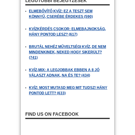
LEGUTÓBBI BEJEGYZÉSEK
ELMEBŐVÍTŐ KVÍZ: EZ A TESZT SEM
KÖNNYŰ, CSERÉBE ÉRDEKES (590)
KVÍZKÉRDÉS CSOKOR: ELMEBAJNOKSÁG,
HÁNY PONTOD LESZ? (617)
BRUTÁL NEHÉZ MŰVELTSÉGI KVÍZ, DE NEM
MINDENKINEK, NEKED HOGY SIKERÜLT?
(741)
KVÍZ-MIX: A LEGJOBBAK EBBEN A 8 JÓ
VÁLASZT ADNAK, NA ÉS TE? (434)
KVÍZ: MOST MUTASD MEG MIT TUDSZ! HÁNY
PONTOD LETT? (633)
FIND US ON FACEBOOK