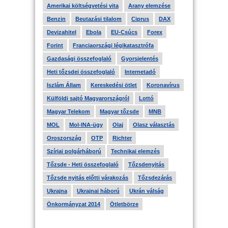
Amerikai költségvetési vita
Arany elemzése
Benzin
Beutazási tilalom
Ciprus
DAX
Devizahitel
Ebola
EU-Csúcs
Forex
Forint
Franciaországi légikatasztrófa
Gazdasági összefoglaló
Gyorsjelentés
Heti tőzsdei összefoglaló
Internetadó
Iszlám Állam
Kereskedési ötlet
Koronavírus
Külföldi sajtó Magyarországról
Lottó
Magyar Telekom
Magyar tőzsde
MNB
MOL
Mol-INA-ügy
Olaj
Olasz választás
Oroszország
OTP
Richter
Szíriai polgárháború
Technikai elemzés
Tőzsde - Heti összefoglaló
Tőzsdenyitás
Tőzsde nyitás előtti várakozás
Tőzsdezárás
Ukrajna
Ukrajnai háború
Ukrán válság
Önkormányzat 2014
Ötletbörze