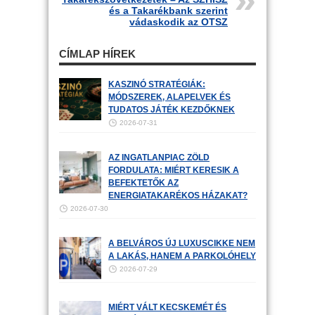
és a Takarékbank szerint
vádaskodik az OTSZ
CÍMLAP HÍREK
KASZINÓ STRATÉGIÁK:
MÓDSZEREK, ALAPELVEK ÉS
TUDATOS JÁTÉK KEZDŐKNEK
2026-07-31
AZ INGATLANPIAC ZÖLD
FORDULATA: MIÉRT KERESIK A
BEFEKTETŐK AZ
ENERGIATAKARÉKOS HÁZAKAT?
2026-07-30
A BELVÁROS ÚJ LUXUSCIKKE NEM
A LAKÁS, HANEM A PARKOLÓHELY
2026-07-29
MIÉRT VÁLT KECSKEMÉT ÉS