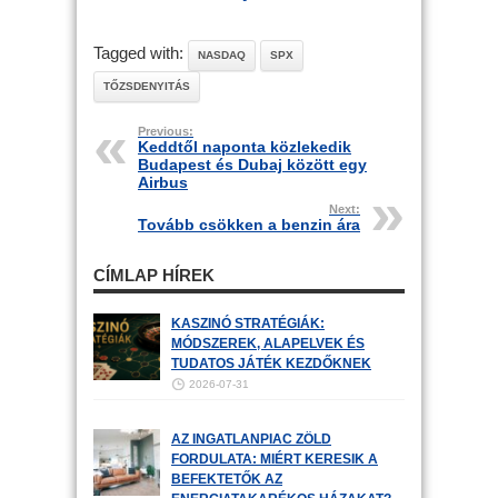
Tagged with:
NASDAQ
SPX
TŐZSDENYITÁS
Previous:
Keddtől naponta közlekedik
Budapest és Dubaj között egy
Airbus
Next:
Tovább csökken a benzin ára
CÍMLAP HÍREK
KASZINÓ STRATÉGIÁK:
MÓDSZEREK, ALAPELVEK ÉS
TUDATOS JÁTÉK KEZDŐKNEK
2026-07-31
AZ INGATLANPIAC ZÖLD
FORDULATA: MIÉRT KERESIK A
BEFEKTETŐK AZ