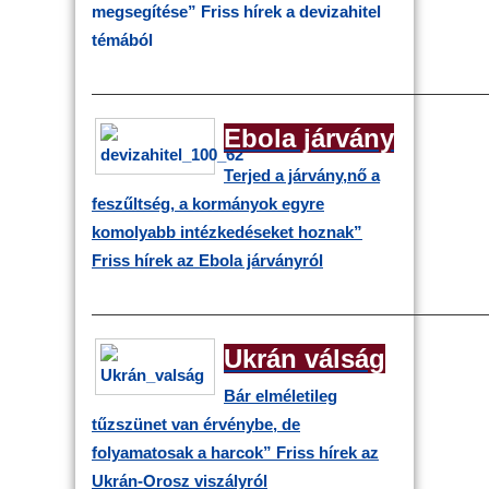
megsegítése”
Friss hírek a devizahitel
témából
————————————————————————
Ebola járvány
Terjed a járvány,nő a
feszűltség, a kormányok egyre
komolyabb intézkedéseket hoznak”
Friss hírek az Ebola járványról
————————————————————————
Ukrán válság
Bár elméletileg
tűzszünet van érvénybe, de
folyamatosak a harcok”
Friss hírek az
Ukrán-Orosz viszályról