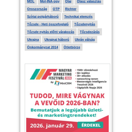
MOL
Mol-INA-ügy
Olaj
Olasz választás
Oroszország
OTP
Richter
Szíriai polgárháború
Technikai elemzés
Tőzsde - Heti összefoglaló
Tőzsdenyitás
Tőzsde nyitás előtti várakozás
Tőzsdezárás
Ukrajna
Ukrajnai háború
Ukrán válság
Önkormányzat 2014
Ötletbörze