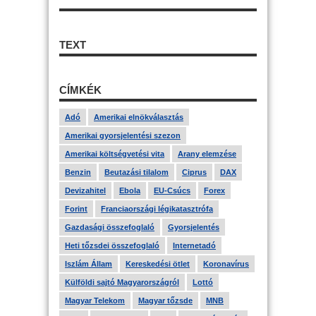
TEXT
CÍMKÉK
Adó
Amerikai elnökválasztás
Amerikai gyorsjelentési szezon
Amerikai költségvetési vita
Arany elemzése
Benzin
Beutazási tilalom
Ciprus
DAX
Devizahitel
Ebola
EU-Csúcs
Forex
Forint
Franciaországi légikatasztrófa
Gazdasági összefoglaló
Gyorsjelentés
Heti tőzsdei összefoglaló
Internetadó
Iszlám Állam
Kereskedési ötlet
Koronavírus
Külföldi sajtó Magyarországról
Lottó
Magyar Telekom
Magyar tőzsde
MNB