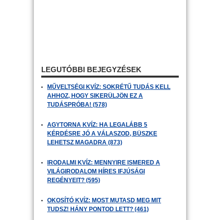
LEGUTÓBBI BEJEGYZÉSEK
MŰVELTSÉGI KVÍZ: SOKRÉTŰ TUDÁS KELL
AHHOZ, HOGY SIKERÜLJÖN EZ A
TUDÁSPRÓBA! (578)
AGYTORNA KVÍZ: HA LEGALÁBB 5
KÉRDÉSRE JÓ A VÁLASZOD, BÜSZKE
LEHETSZ MAGADRA (873)
IRODALMI KVÍZ: MENNYIRE ISMERED A
VILÁGIRODALOM HÍRES IFJÚSÁGI
REGÉNYEIT? (595)
OKOSÍTÓ KVÍZ: MOST MUTASD MEG MIT
TUDSZ! HÁNY PONTOD LETT? (461)