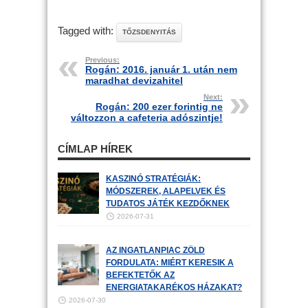
Tagged with:
TŐZSDENYITÁS
Previous:
Rogán: 2016. január 1. után nem
maradhat devizahitel
Next:
Rogán: 200 ezer forintig ne
változzon a cafeteria adószintje!
CÍMLAP HÍREK
KASZINÓ STRATÉGIÁK:
MÓDSZEREK, ALAPELVEK ÉS
TUDATOS JÁTÉK KEZDŐKNEK
2026-07-31
AZ INGATLANPIAC ZÖLD
FORDULATA: MIÉRT KERESIK A
BEFEKTETŐK AZ
ENERGIATAKARÉKOS HÁZAKAT?
2026-07-30