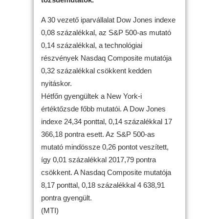
A 30 vezető iparvállalat Dow Jones indexe
0,08 százalékkal, az S&P 500-as mutató
0,14 százalékkal, a technológiai
részvények Nasdaq Composite mutatója
0,32 százalékkal csökkent kedden
nyitáskor.
Hétfőn gyengültek a New York-i
értéktőzsde főbb mutatói. A Dow Jones
indexe 24,34 ponttal, 0,14 százalékkal 17
366,18 pontra esett. Az S&P 500-as
mutató mindössze 0,26 pontot veszített,
így 0,01 százalékkal 2017,79 pontra
csökkent. A Nasdaq Composite mutatója
8,17 ponttal, 0,18 százalékkal 4 638,91
pontra gyengült.
(MTI)