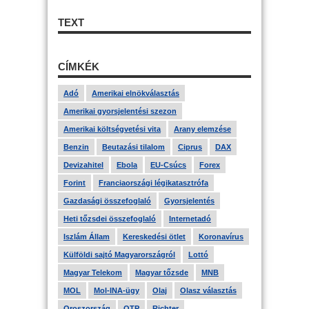
TEXT
CÍMKÉK
Adó
Amerikai elnökválasztás
Amerikai gyorsjelentési szezon
Amerikai költségvetési vita
Arany elemzése
Benzin
Beutazási tilalom
Ciprus
DAX
Devizahitel
Ebola
EU-Csúcs
Forex
Forint
Franciaországi légikatasztrófa
Gazdasági összefoglaló
Gyorsjelentés
Heti tőzsdei összefoglaló
Internetadó
Iszlám Állam
Kereskedési ötlet
Koronavírus
Külföldi sajtó Magyarországról
Lottó
Magyar Telekom
Magyar tőzsde
MNB
MOL
Mol-INA-ügy
Olaj
Olasz választás
Oroszország
OTP
Richter