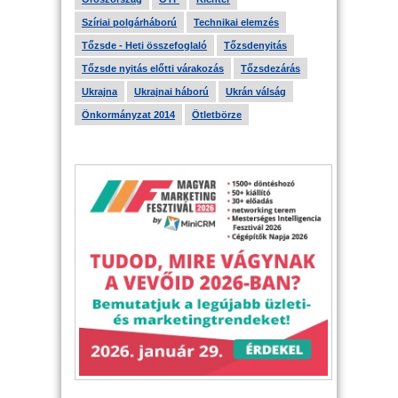
Szíriai polgárháború
Technikai elemzés
Tőzsde - Heti összefoglaló
Tőzsdenyitás
Tőzsde nyitás előtti várakozás
Tőzsdezárás
Ukrajna
Ukrajnai háború
Ukrán válság
Önkormányzat 2014
Ötletbörze