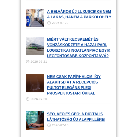
A BELVÁROS ÚJ LUXUSCIKKE NEM
A LAKÁS, HANEM A PARKOLÓHELY
2026-07-29
MIÉRT VÁLT KECSKEMÉT ÉS
VONZÁSKÖRZETE A HAZAI IPARI-
LOGISZTIKAI INGATLANPIAC EGYIK
LEGFONTOSABB KÖZPONTJÁVÁ?
2026-07-21
NEM CSAK PAPÍRHALOM: ÍGY
ALAKÍTSD ÁT A RECEPCIÓS
PULTOT ELEGÁNS PLEXI
PROSPEKTUSTARTÓKKAL
2026-07-20
SEO, AEO ÉS GEO: A DIGITÁLIS
LÁTHATÓSÁG ÚJ ALAPPILLÉREI
2026-07-16