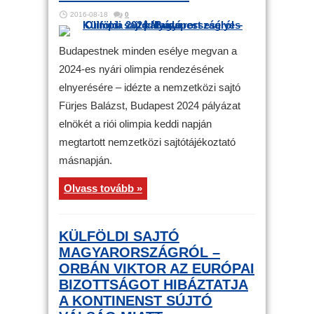
2016-08-18
0
Budapestnek minden esélye megvan a
2024-es nyári olimpia rendezésének
elnyerésére – idézte a nemzetközi sajtó
Fürjes Balázst, Budapest 2024 pályázat
elnökét a riói olimpia keddi napján
megtartott nemzetközi sajtótájékoztató
másnapján.
Olvass tovább »
KÜLFÖLDI SAJTÓ
MAGYARORSZÁGRÓL –
ORBÁN VIKTOR AZ EURÓPAI
BIZOTTSÁGOT HIBÁZTATJA
A KONTINENST SÚJTÓ