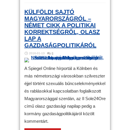
KÜLFÖLDI SAJTÓ
MAGYARORSZÁGRÓL –
NÉMET CIKK A POLITIKAI
KORREKTSÉGRŐL, OLASZ
LAP A
GAZDASÁGPOLITIKÁRÓL
2016-01-13
0
A Spiegel Online hírportál a Kölnben és
más németországi városokban szilveszter
éjjel történt szexuális bűncselekményekkel
és rablásokkal kapcsolatban foglalkozott
Magyarországgal szerdán, az Il Sole24Ore
című olasz gazdasági napilap pedig a
kormány gazdaságpolitikájáról közölt
kommentárt.