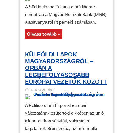
A Süddeutsche Zeitung című liberális
német lap a Magyar Nemzeti Bank (MNB)
alapítványairól írt pénteki számában.
Olvass tovább »
KÜLFÖLDI LAPOK
MAGYARORSZÁGRÓL –
ORBÁN A
LEGBEFOLYÁSOSABB
EURÓPAI VEZETŐK KÖZÖTT
2016-04-28
0
A Politico című hírportál európai
változatának csütörtöki cikkében az unió
állam- és kormányfőit, valamint a
tagállamok Brüsszelbe, az unió mellé