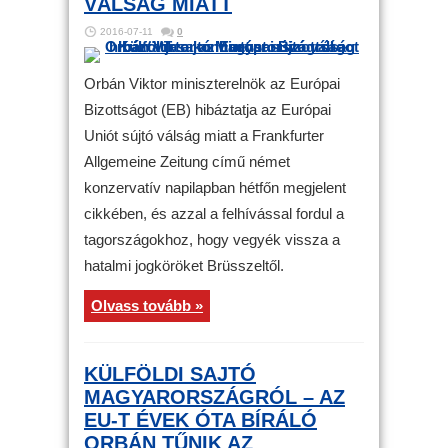
VÁLSÁG MIATT
2016-07-11
0
Orbán Viktor miniszterelnök az Európai
Bizottságot (EB) hibáztatja az Európai
Uniót sújtó válság miatt a Frankfurter
Allgemeine Zeitung című német
konzervatív napilapban hétfőn megjelent
cikkében, és azzal a felhívással fordul a
tagországokhoz, hogy vegyék vissza a
hatalmi jogköröket Brüsszeltől.
Olvass tovább »
KÜLFÖLDI SAJTÓ
MAGYARORSZÁGRÓL – AZ
EU-T ÉVEK ÓTA BÍRÁLÓ
ORBÁN TŰNIK AZ