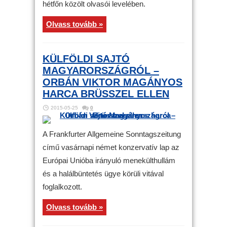
hétfőn közölt olvasói levelében.
Olvass tovább »
KÜLFÖLDI SAJTÓ
MAGYARORSZÁGRÓL –
ORBÁN VIKTOR MAGÁNYOS
HARCA BRÜSSZEL ELLEN
2015-05-25
0
A Frankfurter Allgemeine Sonntagszeitung
című vasárnapi német konzervatív lap az
Európai Unióba irányuló menekülthullám
és a halálbüntetés ügye körüli vitával
foglalkozott.
Olvass tovább »