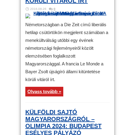
KÖRÜLI VITÁRÓL ÍRT
2016-08-26
0
Németországban a Die Zeit című liberális
hetilap csütörtökön megjelent számában a
menekültválság utóbbi egy évének
németországi fejleményeiről közölt
elemzésében foglalkozott
Magyarországgal. A francia Le Monde a
Bayer Zsolt újságíró állami kitüntetése
körüli vitáról írt.
Olvass tovább »
KÜLFÖLDI SAJTÓ
MAGYARORSZÁGRÓL –
OLIMPIA 2024: BUDAPEST
ESÉLYES PÁLYÁZÓ