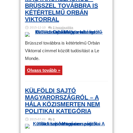
BRÜSSZEL TOVÁBBRA IS
KÉTÉRTELMŰ ORBÁN
VIKTORRAL
2015-12-10
2 hozzászólás
Brüsszel továbbra is kétértelmű Orbán
Viktorral címmel közölt tudósítást a Le
Monde.
Olvass tovább »
KÜLFÖLDI SAJTÓ
MAGYARORSZÁGRÓL – A
HÁLA KÖZISMERTEN NEM
POLITIKAI KATEGÓRIA
2015-07-01
0