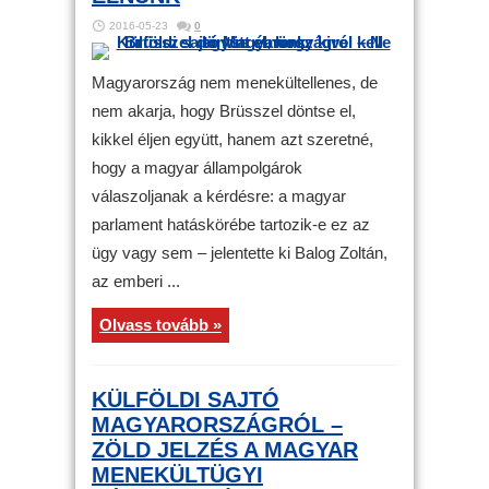
2016-05-23
0
Magyarország nem menekültellenes, de
nem akarja, hogy Brüsszel döntse el,
kikkel éljen együtt, hanem azt szeretné,
hogy a magyar állampolgárok
válaszoljanak a kérdésre: a magyar
parlament hatáskörébe tartozik-e ez az
ügy vagy sem – jelentette ki Balog Zoltán,
az emberi ...
Olvass tovább »
KÜLFÖLDI SAJTÓ
MAGYARORSZÁGRÓL –
ZÖLD JELZÉS A MAGYAR
MENEKÜLTÜGYI