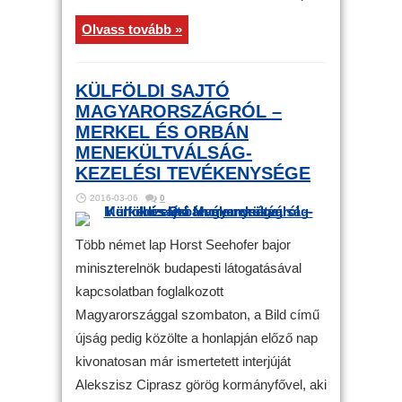
Olvass tovább »
KÜLFÖLDI SAJTÓ
MAGYARORSZÁGRÓL –
MERKEL ÉS ORBÁN
MENEKÜLTVÁLSÁG-
KEZELÉSI TEVÉKENYSÉGE
2016-03-06
0
Több német lap Horst Seehofer bajor
miniszterelnök budapesti látogatásával
kapcsolatban foglalkozott
Magyarországgal szombaton, a Bild című
újság pedig közölte a honlapján előző nap
kivonatosan már ismertetett interjúját
Alekszisz Ciprasz görög kormányfővel, aki