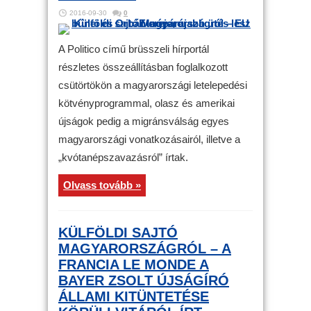
2016-09-30
0
A Politico című brüsszeli hírportál
részletes összeállításban foglalkozott
csütörtökön a magyarországi letelepedési
kötvényprogrammal, olasz és amerikai
újságok pedig a migránsválság egyes
magyarországi vonatkozásairól, illetve a
„kvótanépszavazásról” írtak.
Olvass tovább »
KÜLFÖLDI SAJTÓ
MAGYARORSZÁGRÓL – A
FRANCIA LE MONDE A
BAYER ZSOLT ÚJSÁGÍRÓ
ÁLLAMI KITÜNTETÉSE