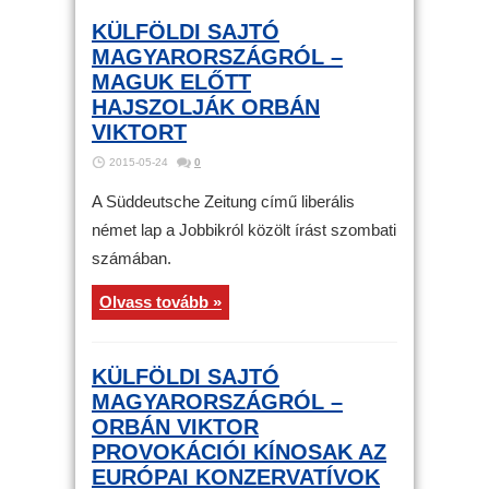
KÜLFÖLDI SAJTÓ
MAGYARORSZÁGRÓL –
MAGUK ELŐTT
HAJSZOLJÁK ORBÁN
VIKTORT
2015-05-24
0
A Süddeutsche Zeitung című liberális
német lap a Jobbikról közölt írást szombati
számában.
Olvass tovább »
KÜLFÖLDI SAJTÓ
MAGYARORSZÁGRÓL –
ORBÁN VIKTOR
PROVOKÁCIÓI KÍNOSAK AZ
EURÓPAI KONZERVATÍVOK