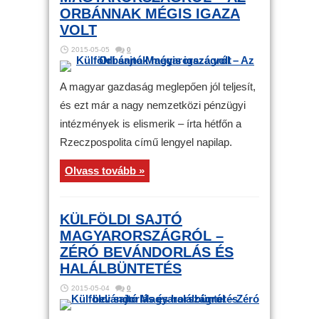
ORBÁNNAK MÉGIS IGAZA
VOLT
2015-05-05
0
A magyar gazdaság meglepően jól teljesít,
és ezt már a nagy nemzetközi pénzügyi
intézmények is elismerik – írta hétfőn a
Rzeczpospolita című lengyel napilap.
Olvass tovább »
KÜLFÖLDI SAJTÓ
MAGYARORSZÁGRÓL –
ZÉRÓ BEVÁNDORLÁS ÉS
HALÁLBÜNTETÉS
2015-05-04
0