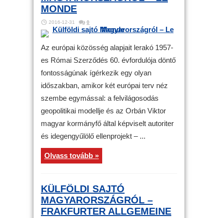
MONDE
2016-12-31
0
Az európai közösség alapjait lerakó 1957-
es Római Szerződés 60. évfordulója döntő
fontosságúnak ígérkezik egy olyan
időszakban, amikor két európai terv néz
szembe egymással: a felvilágosodás
geopolitikai modellje és az Orbán Viktor
magyar kormányfő által képviselt autoriter
és idegengyűlölő ellenprojekt – ...
Olvass tovább »
KÜLFÖLDI SAJTÓ
MAGYARORSZÁGRÓL –
FRAKFURTER ALLGEMEINE