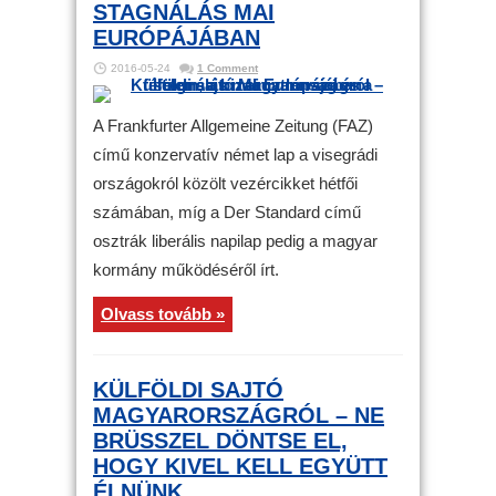
STAGNÁLÁS MAI
EURÓPÁJÁBAN
2016-05-24
1 Comment
A Frankfurter Allgemeine Zeitung (FAZ)
című konzervatív német lap a visegrádi
országokról közölt vezércikket hétfői
számában, míg a Der Standard című
osztrák liberális napilap pedig a magyar
kormány működéséről írt.
Olvass tovább »
KÜLFÖLDI SAJTÓ
MAGYARORSZÁGRÓL – NE
BRÜSSZEL DÖNTSE EL,
HOGY KIVEL KELL EGYÜTT
ÉLNÜNK