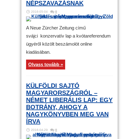
NÉPSZAVAZÁSNAK
2016-05-04
0
A Neue Zürcher Zeitung című
svájci konzervatív lap a kvótareferendum
ügyéről közölt beszámolót online
kiadásában.
Olvass tovább »
KÜLFÖLDI SAJTÓ
MAGYARORSZÁGRÓL –
NÉMET LIBERÁLIS LAP: EGY
BOTRÁNY, AHOGY A
NAGYKÖNYVBEN MEG VAN
ÍRVA
2016-04-29
0