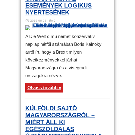
ESEMÉNYEK LOGIKUS
NYERTESÉNEK
2016-06-28
0
A Die Welt című német konzervatív
napilap hétfői számában Boris Kálnoky
arról írt, hogy a Brexit milyen
következményekkel járhat
Magyarországra és a visegrádi
országokra nézve.
Olvass tovább »
KÜLFÖLDI SAJTÓ
MAGYARORSZÁGRÓL –
MIÉRT ÁLL KI
EGÉSZOLDALAS