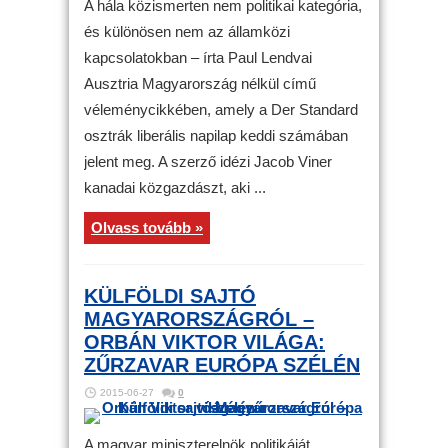
A hála közismerten nem politikai kategória,
és különösen nem az államközi
kapcsolatokban – írta Paul Lendvai
Ausztria Magyarország nélkül című
véleménycikkében, amely a Der Standard
osztrák liberális napilap keddi számában
jelent meg. A szerző idézi Jacob Viner
kanadai közgazdászt, aki ...
Olvass tovább »
KÜLFÖLDI SAJTÓ
MAGYARORSZÁGRÓL –
ORBÁN VIKTOR VILÁGA:
ZŰRZAVAR EURÓPA SZÉLÉN
2015-06-27
0
A magyar miniszterelnök politikáját