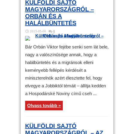
KÜLFÖLDI SAJTÓ
MAGYARORSZÁGRÓL –
ORBÁN ÉS A
HALÁLBÜNTETÉS
2015-05-06
0
Bár Orbán Viktor fejébe senki sem lát bele,
nagy a valószínűsége annak, hogy a
halálbüntetés és a migránsok elleni
keményebb fellépés kérdését a
miniszterelnök azért élesztette fel, hogy
elvegye a Jobbiktól témáit – állítja kedden
a Hospodárské Noviny című cseh ...
Olvass tovább »
KÜLFÖLDI SAJTÓ
MAGYARORSZÁGRÓL – AZ