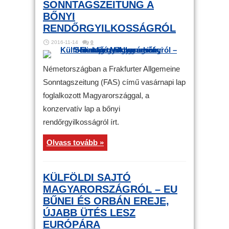
SONNTAGSZEITUNG A
BŐNYI
RENDŐRGYILKOSSÁGRÓL
2016-11-14
0
Németországban a Frakfurter Allgemeine
Sonntagszeitung (FAS) című vasárnapi lap
foglalkozott Magyarországgal, a
konzervatív lap a bőnyi
rendőrgyilkosságról írt.
Olvass tovább »
KÜLFÖLDI SAJTÓ
MAGYARORSZÁGRÓL – EU
BŰNEI ÉS ORBÁN EREJE,
ÚJABB ÜTÉS LESZ
EURÓPÁRA