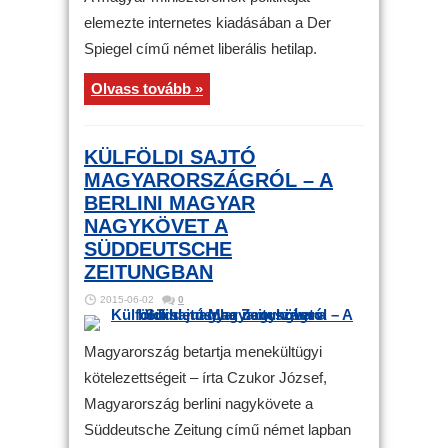
elemezte internetes kiadásában a Der
Spiegel című német liberális hetilap.
Olvass tovább »
KÜLFÖLDI SAJTÓ
MAGYARORSZÁGRÓL – A
BERLINI MAGYAR
NAGYKÖVET A
SÜDDEUTSCHE
ZEITUNGBAN
2015-06-02
0
Magyarország betartja menekültügyi
kötelezettségeit – írta Czukor József,
Magyarország berlini nagykövete a
Süddeutsche Zeitung című német lapban