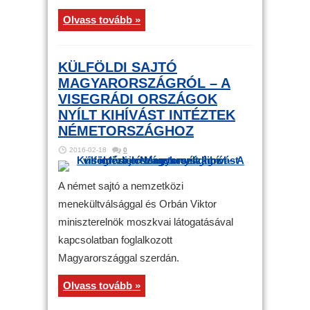
Olvass tovább »
KÜLFÖLDI SAJTÓ
MAGYARORSZÁGRÓL – A
VISEGRÁDI ORSZÁGOK
NYÍLT KIHÍVÁST INTÉZTEK
NÉMETORSZÁGHOZ
2016-02-18
0
A német sajtó a nemzetközi
menekültválsággal és Orbán Viktor
miniszterelnök moszkvai látogatásával
kapcsolatban foglalkozott
Magyarországgal szerdán.
Olvass tovább »