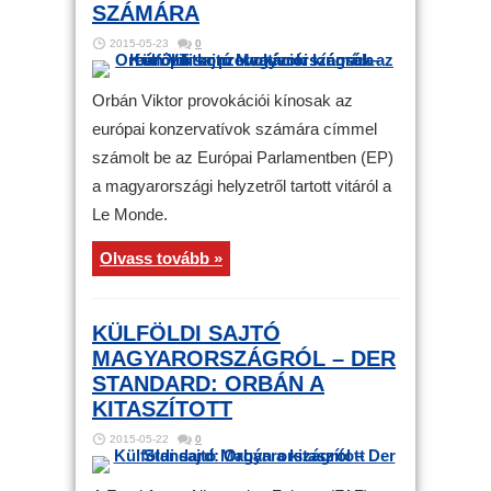
SZÁMÁRA
2015-05-23
0
Orbán Viktor provokációi kínosak az
európai konzervatívok számára címmel
számolt be az Európai Parlamentben (EP)
a magyarországi helyzetről tartott vitáról a
Le Monde.
Olvass tovább »
KÜLFÖLDI SAJTÓ
MAGYARORSZÁGRÓL – DER
STANDARD: ORBÁN A
KITASZÍTOTT
2015-05-22
0