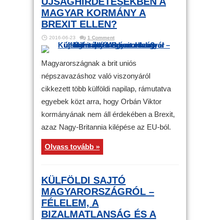
ÚJSÁGHIRDETÉSEKBEN A
MAGYAR KORMÁNY A
BREXIT ELLEN?
2016-06-23
1 Comment
Magyarországnak a brit uniós
népszavazáshoz való viszonyáról
cikkezett több külföldi napilap, rámutatva
egyebek közt arra, hogy Orbán Viktor
kormányának nem áll érdekében a Brexit,
azaz Nagy-Britannia kilépése az EU-ból.
Olvass tovább »
KÜLFÖLDI SAJTÓ
MAGYARORSZÁGRÓL –
FÉLELEM, A
BIZALMATLANSÁG ÉS A