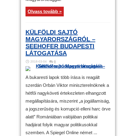
Olvass tovább »
KÜLFÖLDI SAJTÓ
MAGYARORSZÁGRÓL –
SEEHOFER BUDAPESTI
LÁTOGATÁSA
2016-03-04
0
A bukaresti lapok több írása is reagált
szerdán Orbán Viktor miniszterelnöknek a
hétfői nagyköveti értekezleten elhangzott
megállapítására, miszerint „a jogállamiság,
a jogszerűség és korrupció elleni harc örve
alatt” Romániában valójában politikai
hadjárat folyik magyar politikusokkal
szemben. A Spiegel Online német ...