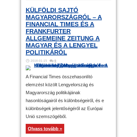
KÜLFÖLDI SAJTÓ
MAGYARORSZÁGRÓL – A
FINANCIAL TIMES ÉS A
FRANKFURTER
ALLGEMEINE ZEITUNG A
MAGYAR ÉS A LENGYEL
POLITIKÁRÓL
2016-01-15
0
A Financial Times összehasonlító
elemzést közölt Lengyelország és
Magyarország politikájának
hasonlóságairól és különbségeiről, és e
különbségek jelentőségéről az Európai
Unió szemszögéből.
Olvass tovább »