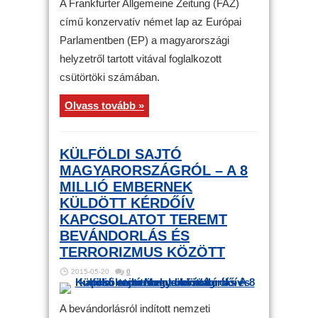
A Frankfurter Allgemeine Zeitung (FAZ)
című konzervatív német lap az Európai
Parlamentben (EP) a magyarországi
helyzetről tartott vitával foglalkozott
csütörtöki számában.
Olvass tovább »
KÜLFÖLDI SAJTÓ
MAGYARORSZÁGRÓL – A 8
MILLIÓ EMBERNEK
KÜLDÖTT KÉRDŐÍV
KAPCSOLATOT TEREMT
BEVÁNDORLÁS ÉS
TERRORIZMUS KÖZÖTT
2015-05-20
0
A bevándorlásról indított nemzeti