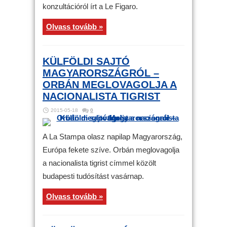
konzultációról írt a Le Figaro.
Olvass tovább »
KÜLFÖLDI SAJTÓ
MAGYARORSZÁGRÓL –
ORBÁN MEGLOVAGOLJA A
NACIONALISTA TIGRIST
2015-05-18
0
A La Stampa olasz napilap Magyarország,
Európa fekete szíve. Orbán meglovagolja
a nacionalista tigrist címmel közölt
budapesti tudósítást vasárnap.
Olvass tovább »