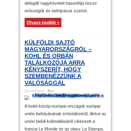
delegált nagyköveteit hasonlítja össze
erősségük és befolyásuk szerint.
Olvass tovább »
KÜLFÖLDI SAJTÓ
MAGYARORSZÁGRÓL –
KOHL ÉS ORBÁN
TALÁLKOZÓJA ARRA
KÉNYSZERÍT, HOGY
SZEMBENÉZZÜNK A
VALÓSÁGGAL
2016-04-21
0
A kelet-közép-európai országok európai
uniós befolyásának erősödéséről, illetve az
unión belüli különállásáról cikkezett a
francia Le Monde és az olasz La Stampa.