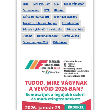
MOL
Mol-INA-ügy
Olaj
Olasz választás
Oroszország
OTP
Richter
Szíriai polgárháború
Technikai elemzés
Tőzsde - Heti összefoglaló
Tőzsdenyitás
Tőzsde nyitás előtti várakozás
Tőzsdezárás
Ukrajna
Ukrajnai háború
Ukrán válság
Önkormányzat 2014
Ötletbörze