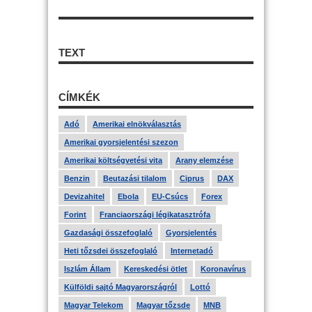
TEXT
CÍMKÉK
Adó
Amerikai elnökválasztás
Amerikai gyorsjelentési szezon
Amerikai költségvetési vita
Arany elemzése
Benzin
Beutazási tilalom
Ciprus
DAX
Devizahitel
Ebola
EU-Csúcs
Forex
Forint
Franciaországi légikatasztrófa
Gazdasági összefoglaló
Gyorsjelentés
Heti tőzsdei összefoglaló
Internetadó
Iszlám Állam
Kereskedési ötlet
Koronavírus
Külföldi sajtó Magyarországról
Lottó
Magyar Telekom
Magyar tőzsde
MNB