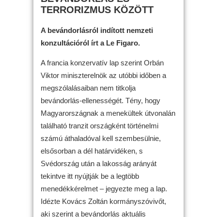
TERRORIZMUS KÖZÖTT
A bevándorlásról indított nemzeti
konzultációról írt a Le Figaro.
A francia konzervatív lap szerint Orbán
Viktor miniszterelnök az utóbbi időben a
megszólalásaiban nem titkolja
bevándorlás-ellenességét. Tény, hogy
Magyarországnak a menekültek útvonalán
található tranzit országként történelmi
számú áthaladóval kell szembesülnie,
elsősorban a dél határvidéken, s
Svédország után a lakosság arányát
tekintve itt nyújtják be a legtöbb
menedékkérelmet – jegyezte meg a lap.
Idézte Kovács Zoltán kormányszóvivőt,
aki szerint a bevándorlás aktuális