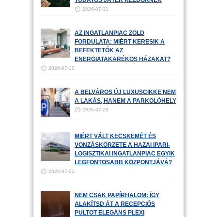
TUDATOS JÁTÉK KEZDŐKNEK
2026-07-31
AZ INGATLANPIAC ZÖLD
FORDULATA: MIÉRT KERESIK A
BEFEKTETŐK AZ
ENERGIATAKARÉKOS HÁZAKAT?
2026-07-30
A BELVÁROS ÚJ LUXUSCIKKE NEM
A LAKÁS, HANEM A PARKOLÓHELY
2026-07-29
MIÉRT VÁLT KECSKEMÉT ÉS
VONZÁSKÖRZETE A HAZAI IPARI-
LOGISZTIKAI INGATLANPIAC EGYIK
LEGFONTOSABB KÖZPONTJÁVÁ?
2026-07-21
NEM CSAK PAPÍRHALOM: ÍGY
ALAKÍTSD ÁT A RECEPCIÓS
PULTOT ELEGÁNS PLEXI