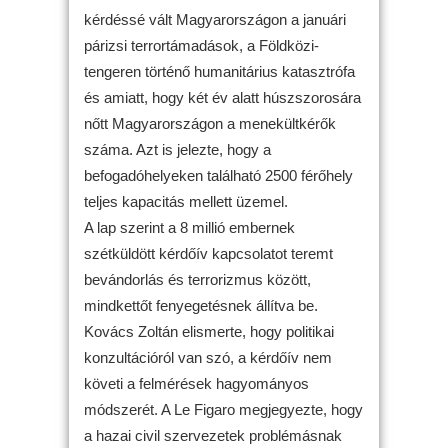
kérdéssé vált Magyarországon a januári
párizsi terrortámadások, a Földközi-
tengeren történő humanitárius katasztrófa
és amiatt, hogy két év alatt húszszorosára
nőtt Magyarországon a menekültkérők
száma. Azt is jelezte, hogy a
befogadóhelyeken található 2500 férőhely
teljes kapacitás mellett üzemel.
A lap szerint a 8 millió embernek
szétküldött kérdőív kapcsolatot teremt
bevándorlás és terrorizmus között,
mindkettőt fenyegetésnek állítva be.
Kovács Zoltán elismerte, hogy politikai
konzultációról van szó, a kérdőív nem
követi a felmérések hagyományos
módszerét. A Le Figaro megjegyezte, hogy
a hazai civil szervezetek problémásnak