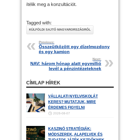
ítélik meg a konzultációt.
Tagged with:
KÜLFÖLDI SAJTÓ MAGYARORSZÁGRÓL
Previous:
Összeütközött egy dízelmozdony
és egy kamion
Next:
NAV: három hónap alatt egymillió
levél a pénzintézeteknek
CÍMLAP HÍREK
VÁLLALATI NYELVISKOLÁT
KERES? MUTATJUK, MIRE
ÉRDEMES FIGYELNI
2026-08-07
KASZINÓ STRATÉGIÁK:
MÓDSZEREK, ALAPELVEK ÉS