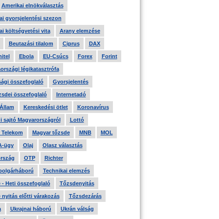
Amerikai elnökválasztás
i gyorsjelentési szezon
i költségvetési vita
Arany elemzése
Beutazási tilalom
Ciprus
DAX
itel
Ebola
EU-Csúcs
Forex
Forint
országi légikatasztrófa
ági összefoglaló
Gyorsjelentés
zsdei összefoglaló
Internetadó
 Állam
Kereskedési ötlet
Koronavírus
i sajtó Magyarországról
Lottó
 Telekom
Magyar tőzsde
MNB
MOL
A-ügy
Olaj
Olasz választás
rszág
OTP
Richter
 polgárháború
Technikai elemzés
- Heti összefoglaló
Tőzsdenyitás
nyitás előtti várakozás
Tőzsdezárás
a
Ukrajnai háború
Ukrán válság