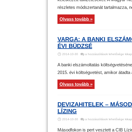
részletes módszertanát tartalmazza, no
Olvass tovább »
VARGA: A BANKI ELSZÁ
ÉVI BÜDZSÉ
Varga:
2014-10-30
a hozzászólások lehetősége kikap
a
banki
elszámoltatás
A banki elszámoltatás költségvetésén
költségvetése
a
2015. évi költségvetést, amikor átadta
jövő
évi
büdzsé
bejegyzéshez
Olvass tovább »
DEVIZAHITELEK – MÁSOD
LÍZING
Devizahitelek
2014-10-30
a hozzászólások lehetősége kikap
–
Másodfokon
is
Másodfokon is pert vesztett a CIB Lízin
pert