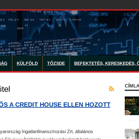
SÁG
KÜLFÖLD
TŐZSDE
BEFEKTETÉS, KERESKEDÉS, 
CÍMLA
tel
ŐS A CREDIT HOUSE ELLEN HOZOTT
rország Ingatlanfinanszírozási Zrt. általános