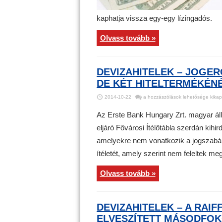
kaphatja vissza egy-egy lízingadós.
Olvass tovább »
DEVIZAHITELEK – JOGERŐ
DE KÉT HITELTERMÉKÉN
Devizahitelek
2014-10-22
a hozzászólások lehetősége kikap
–
Jogerős
az
Az Erste Bank Hungary Zrt. magyar áll
Erste
Bank
eljáró Fővárosi Ítélőtábla szerdán kihir
elleni
ítélet,
amelyekre nem vonatkozik a jogszabál
de
két
hiteltermékénél
ítéletét, amely szerint nem feleltek meg 
megszüntették
a
pert
Olvass tovább »
bejegyzéshez
DEVIZAHITELEK – A RAIF
ELVESZÍTETT MÁSODFO