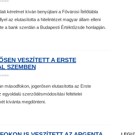
csolva
ati kérelmet kíván benyújtani a Fővárosi Ítélőtábla
el az elutasította a hitelintézet magyar állam elleni
lte a bank szerdán a Budapesti Értéktőzsde honlapján.
ŐSEN VESZÍTETT A ERSTE
AL SZEMBEN
csolva
sán másodfokon, jogerősen elutasította az Erste
z egyoldalú szerződésmódosítási feltételei
mét kívánta megdönteni.
FOKON IS VESZÍTETT AZ ARGENTA
LEGU