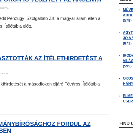
csolva
MŰVE
AHHO
dit Pénzügyi Szolgáltató Zrt. a magyar állam ellen a
(578)
Ítélőtábla előtt.
AGYT
JÓ A
(873)
IROD
ASZTOTTÁK AZ ÍTÉLETHIRDETÉST A
VILÁ
(595)
csolva
OKOS
kihirdetését a másodfokon eljáró Fővárosi Ítélőtábla
HÁNY
ELME
CSER
TMÁNYBÍRÓSÁGHOZ FORDUL AZ
FIND
ÉBEN