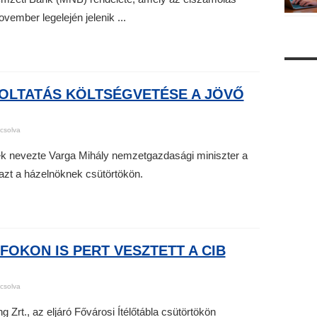
vember legelején jelenik ...
MOLTATÁS KÖLTSÉGVETÉSE A JÖVŐ
csolva
ek nevezte Varga Mihály nemzetgazdasági miniszter a
 azt a házelnöknek csütörtökön.
FOKON IS PERT VESZTETT A CIB
csolva
g Zrt., az eljáró Fővárosi Ítélőtábla csütörtökön