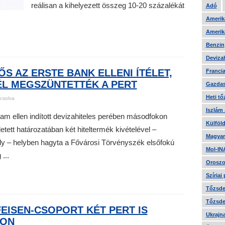
reálisan a kihelyezett összeg 10-20 százalékát
Adó
Amerika
Amerika
Benzin
Devizah
S AZ ERSTE BANK ELLENI ÍTÉLET,
Francia
ÉL MEGSZÜNTETTÉK A PERT
Gazdas
Heti tő
csolva
Iszlám
am ellen indított devizahiteles perében másodfokon
Külföld
detett határozatában két hiteltermék kivételével –
Magyar
y – helyben hagyta a Fővárosi Törvényszék elsőfokú
Mol-IN
...
Oroszo
Szíriai
Tőzsde 
Tőzsde 
FEISEN-CSOPORT KÉT PERT IS
Ukrajn
KON