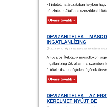
vesztett
kihirdetett határozatában helyben hagyt
a
CIB
pénzintézet általános szerződési feltéte
Lízing
bejegyzéshez
Olvass tovább »
DEVIZAHITELEK – MÁSOD
INGATLANLÍZING
Devizahitelek
2014-10-30
a hozzászólások lehetősége kikap
–
Másodfokon
is
A Fővárosi Ítélőtábla másodfokon, joge
vesztett
az
Ingatlanlízing Zrt. állammal szembeni
FHB
Ingatlanlízing
feltételei tisztességtelenségének törv
bejegyzéshez
Olvass tovább »
DEVIZAHITELEK – AZ ER
KÉRELMET NYÚJT BE