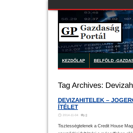
KEZDŐLAP
BELFÖLD -GAZDA
Tag Archives:
Devizahi
DEVIZAHITELEK – JOGER
ÍTÉLET
2014-11-04
0
Tisztességtelenek a Credit House Magya