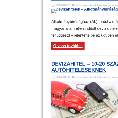
Devizahitelek
2014-10-27
a hozzászólások lehetősége kikap
–
Alkotmánybírósághoz
fordul
az
ítélőtábla
Alkotmánybírósághoz (Ab) fordul a más
a
K&H
magyar állam ellen indított devizahite
perében
bejegyzéshez
felfüggeszt – jelentette be az ügyben el
Olvass tovább »
DEVIZAHITEL – 10-20 SZ
AUTÓHITELESEKNEK
Devizahitel
2014-10-26
a hozzászólások lehetősége kikap
–
10-
20
százalék
járhat
vissza
az
autóhiteleseknek
bejegyzéshez