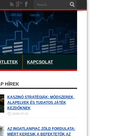
ÖTLETEK
KAPCSOLAT
P HÍREK
KASZINÓ STRATÉGIÁK: MÓDSZEREK,
ALAPELVEK ÉS TUDATOS JÁTÉK
KEZDŐKNEK
2026-07-31
AZ INGATLANPIAC ZÖLD FORDULATA:
MIÉRT KERESIK A BEFEKTETŐK AZ