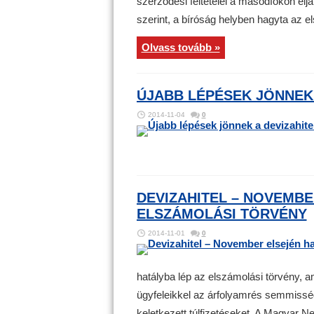
szerződési feltételei a másodfokon eljá
szerint, a bíróság helyben hagyta az el
Olvass tovább »
ÚJABB LÉPÉSEK JÖNNEK
2014-11-04
0
DEVIZAHITEL – NOVEMBE
ELSZÁMOLÁSI TÖRVÉNY
2014-11-01
0
hatályba lép az elszámolási törvény, 
ügyfeleikkel az árfolyamrés semmissé
keletkezett túlfizetéseket. A Magyar 