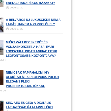
ENERGIATAKARÉKOS HÁZAKAT?
2026-07-30
A BELVÁROS ÚJ LUXUSCIKKE NEM A
LAKÁS, HANEM A PARKOLÓHELY
2026-07-29
MIÉRT VÁLT KECSKEMÉT ÉS
VONZÁSKÖRZETE A HAZAI IPARI-
LOGISZTIKAI INGATLANPIAC EGYIK
LEGFONTOSABB KÖZPONTJÁVÁ?
07-21
NEM CSAK PAPÍRHALOM: ÍGY
ALAKÍTSD ÁT A RECEPCIÓS PULTOT
ELEGÁNS PLEXI
PROSPEKTUSTARTÓKKAL
07-20
SEO, AEO ÉS GEO: A DIGITÁLIS
LÁTHATÓSÁG ÚJ ALAPPILLÉREI