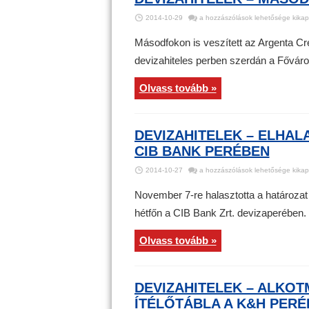
Devizahitelek
2014-10-29
a hozzászólások lehetősége kikap
–
Másodfokon
is
Másodfokon is veszített az Argenta Cre
veszített
az
devizahiteles perben szerdán a Fővárosi 
Argenta
bejegyzéshez
Olvass tovább »
DEVIZAHITELEK – ELHAL
CIB BANK PERÉBEN
Devizahitelek
2014-10-27
a hozzászólások lehetősége kikap
–
Elhalasztották
az
November 7-re halasztotta a határozat 
ítélethirdetést
a
hétfőn a CIB Bank Zrt. devizaperében.
CIB
Bank
perében
bejegyzéshez
Olvass tovább »
DEVIZAHITELEK – ALKO
ÍTÉLŐTÁBLA A K&H PER