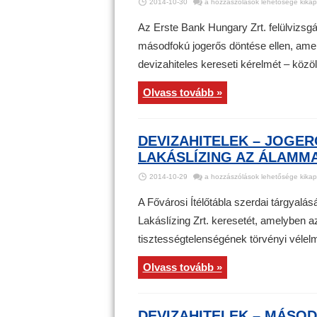
Devizahitelek
2014-10-30
a hozzászólások lehetősége kikap
–
Az
Erste
Az Erste Bank Hungary Zrt. felülvizsgál
Bank
felülvizsgálati
másodfokú jogerős döntése ellen, amelly
kérelmet
nyújt
devizahiteles kereseti kérelmét – közö
be
bejegyzéshez
Olvass tovább »
DEVIZAHITELEK – JOGER
LAKÁSLÍZING AZ ÁLAMM
Devizahitelek
2014-10-29
a hozzászólások lehetősége kikap
–
Jogerősen
veszített
A Fővárosi Ítélőtábla szerdai tárgyalá
a
Erste
Lakáslízing Zrt. keresetét, amelyben a
Lakáslízing
az
tisztességtelenségének törvényi vélel
álammal
szemben
bejegyzéshez
Olvass tovább »
DEVIZAHITELEK – MÁSOD