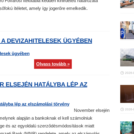
ró Fővárosi Ítélőtábla kedden kihirdetett határozata
sőfokú ítéletet, amely így jogerőre emelkedik.
 A DEVIZAHITELESEK ÜGYÉBEN
Olvass tovább »
2026-
R ELSEJÉN HATÁLYBA LÉP AZ
November elsején
2026-
amelynek alapján a bankoknak el kell számolniuk
ge és az egyoldalú szerződésmódosítások miatt
Nemzeti Bank (MNB) rendelete, amely az elszámolás