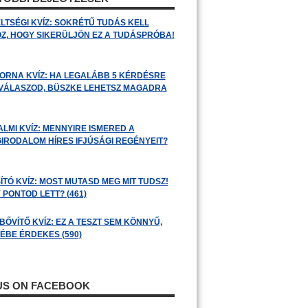
LTSÉGI KVÍZ: SOKRÉTŰ TUDÁS KELL
Z, HOGY SIKERÜLJÖN EZ A TUDÁSPRÓBA!
ORNA KVÍZ: HA LEGALÁBB 5 KÉRDÉSRE
 VÁLASZOD, BÜSZKE LEHETSZ MAGADRA
ALMI KVÍZ: MENNYIRE ISMERED A
GIRODALOM HÍRES IFJÚSÁGI REGÉNYEIT?
ÍTÓ KVÍZ: MOST MUTASD MEG MIT TUDSZ!
 PONTOD LETT? (461)
BŐVÍTŐ KVÍZ: EZ A TESZT SEM KÖNNYŰ,
ÉBE ÉRDEKES (590)
 US ON FACEBOOK