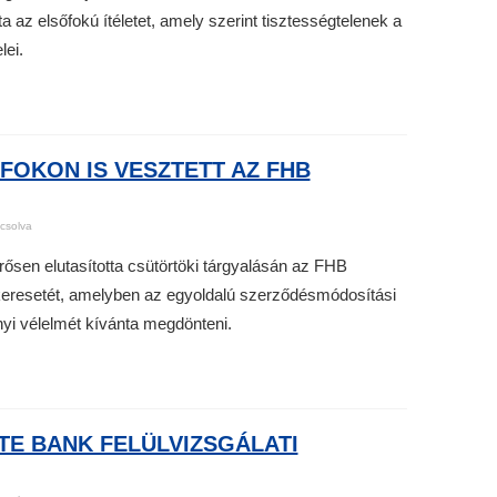
a az elsőfokú ítéletet, amely szerint tisztességtelenek a
lei.
FOKON IS VESZTETT AZ FHB
csolva
rősen elutasította csütörtöki tárgyalásán az FHB
 keresetét, amelyben az egyoldalú szerződésmódosítási
ényi vélelmét kívánta megdönteni.
STE BANK FELÜLVIZSGÁLATI