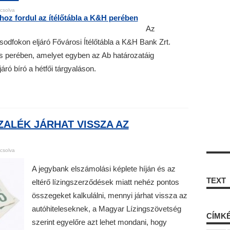
csolva
Az
odfokon eljáró Fővárosi Ítélőtábla a K&H Bank Zrt.
les perében, amelyet egyben az Ab határozatáig
járó bíró a hétfői tárgyaláson.
ÁZALÉK JÁRHAT VISSZA AZ
csolva
A jegybank elszámolási képlete híján és az
TEXT
eltérő lízingszerződések miatt nehéz pontos
összegeket kalkulálni, mennyi járhat vissza az
autóhiteleseknek, a Magyar Lízingszövetség
CÍMK
szerint egyelőre azt lehet mondani, hogy