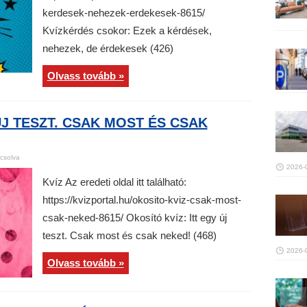
kerdesek-nehezek-erdekesek-8615/
Kvízkérdés csokor: Ezek a kérdések,
nehezek, de érdekesek (426)
Olvass tovább »
ÚJ TESZT. CSAK MOST ÉS CSAK
csolva
2026-
Kvíz Az eredeti oldal itt található:
https://kvizportal.hu/okosito-kviz-csak-most-
csak-neked-8615/ Okosító kvíz: Itt egy új
teszt. Csak most és csak neked! (468)
2026-
Olvass tovább »