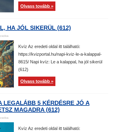
Olvass tovább »
L, HA JÓL SIKERÜL (612)
csolva
Kvíz Az eredeti oldal itt található:
https://kvizportal.hu/napi-kviz-le-a-kalappal-
8615/ Napi kvíz: Le a kalappal, ha jól sikerül
(612)
Olvass tovább »
A LEGALÁBB 5 KÉRDÉSRE JÓ A
TSZ MAGADRA (612)
csolva
Kvíz Az eredeti oldal itt található: