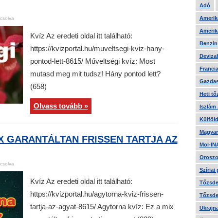
Adó
Amerika
csolva
Amerika
Kvíz Az eredeti oldal itt található:
Benzin
https://kvizportal.hu/muveltsegi-kviz-hany-
Devizah
pontod-lett-8615/ Műveltségi kvíz: Most
Francia
mutasd meg mit tudsz! Hány pontod lett?
Gazdas
(658)
Heti tő
Olvass tovább »
Iszlám
Külföld
Magyar
IX GARANTÁLTAN FRISSEN TARTJA AZ
Mol-IN
Oroszo
csolva
Szíriai
Kvíz Az eredeti oldal itt található:
Tőzsde 
https://kvizportal.hu/agytorna-kviz-frissen-
Tőzsde 
tartja-az-agyat-8615/ Agytorna kvíz: Ez a mix
Ukrajn