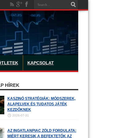
ÖTLETEK
KAPCSOLAT
P HÍREK
KASZINÓ STRATÉGIÁK: MÓDSZEREK,
ALAPELVEK ÉS TUDATOS JÁTÉK
KEZDŐKNEK
2026-07-31
AZ INGATLANPIAC ZÖLD FORDULATA:
MIÉRT KERESIK A BEFEKTETŐK AZ