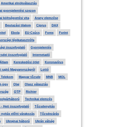
Amerikai elnökválasztás
i gyorsjelentési szezon
i költségvetési vita
Arany elemzése
Beutazási tilalom
Ciprus
DAX
itel
Ebola
EU-Csúcs
Forex
Forint
országi légikatasztrófa
ági összefoglaló
Gyorsjelentés
zsdei összefoglaló
Internetadó
 Állam
Kereskedési ötlet
Koronavírus
i sajtó Magyarországról
Lottó
 Telekom
Magyar tőzsde
MNB
MOL
A-ügy
Olaj
Olasz választás
rszág
OTP
Richter
 polgárháború
Technikai elemzés
- Heti összefoglaló
Tőzsdenyitás
nyitás előtti várakozás
Tőzsdezárás
a
Ukrajnai háború
Ukrán válság