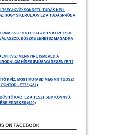
LTSÉGI KVÍZ: SOKRÉTŰ TUDÁS KELL
Z, HOGY SIKERÜLJÖN EZ A TUDÁSPRÓBA!
ORNA KVÍZ: HA LEGALÁBB 5 KÉRDÉSRE
 VÁLASZOD, BÜSZKE LEHETSZ MAGADRA
ALMI KVÍZ: MENNYIRE ISMERED A
GIRODALOM HÍRES IFJÚSÁGI REGÉNYEIT?
ÍTÓ KVÍZ: MOST MUTASD MEG MIT TUDSZ!
 PONTOD LETT? (461)
BŐVÍTŐ KVÍZ: EZ A TESZT SEM KÖNNYŰ,
ÉBE ÉRDEKES (590)
 US ON FACEBOOK