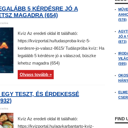
EGALÁBB 5 KÉRDÉSRE JÓ A
MŰVE
TSZ MAGADRA (654)
AHHO
(578)
csolva
AGYT
Kvíz Az eredeti oldal itt található:
JÓ A
https://kvizportal.hu/tudasproba-kviz-5-
(873)
kerdesre-jo-valasz-8615/ Tudáspróba kvíz: Ha
IROD
legalább 5 kérdésre jó a válaszod, büszke
VILÁ
lehetsz magadra (654)
(595)
Olvass tovább »
OKOS
HÁNY
ELME
EGY TESZT, ÉS ÉRDEKESSÉ
CSER
932)
csolva
Kvíz Az eredeti oldal itt található:
FIND
https://kvizportal.hu/agykarbantarto-kviz-