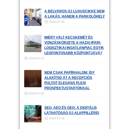
A BELVÁROS ÚJ LUXUSCIKKE NEM
A LAKÁS, HANEM A PARKOLÓHELY
2026-07-29
MIÉRT VÁLT KECSKEMÉT ÉS
VONZÁSKÖRZETE A HAZAI IPARI-
LOGISZTIKAI INGATLANPIAC EGYIK
LEGFONTOSABB KÖZPONTJÁVÁ?
2026-07-21
NEM CSAK PAPÍRHALOM: ÍGY
ALAKÍTSD ÁT A RECEPCIÓS
PULTOT ELEGÁNS PLEXI
PROSPEKTUSTARTÓKKAL
2026-07-20
SEO, AEO ÉS GEO: A DIGITÁLIS
LÁTHATÓSÁG ÚJ ALAPPILLÉREI
2026-07-16