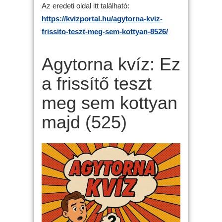
Az eredeti oldal itt található:
https://kvizportal.hu/agytorna-kviz-
frissito-teszt-meg-sem-kottyan-8526/
Agytorna kvíz: Ez
a frissítő teszt
meg sem kottyan
majd (525)