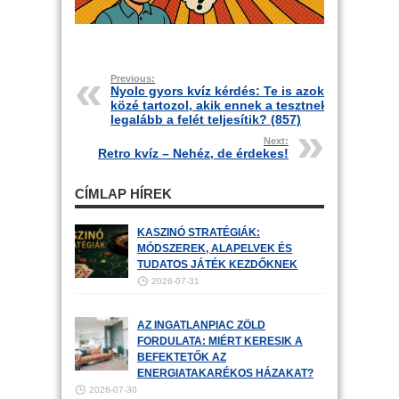
Previous:
Nyolc gyors kvíz kérdés: Te is azok
közé tartozol, akik ennek a tesztnek
legalább a felét teljesítik? (857)
Next:
Retro kvíz – Nehéz, de érdekes!
CÍMLAP HÍREK
KASZINÓ STRATÉGIÁK:
MÓDSZEREK, ALAPELVEK ÉS
TUDATOS JÁTÉK KEZDŐKNEK
2026-07-31
AZ INGATLANPIAC ZÖLD
FORDULATA: MIÉRT KERESIK A
BEFEKTETŐK AZ
ENERGIATAKARÉKOS HÁZAKAT?
2026-07-30