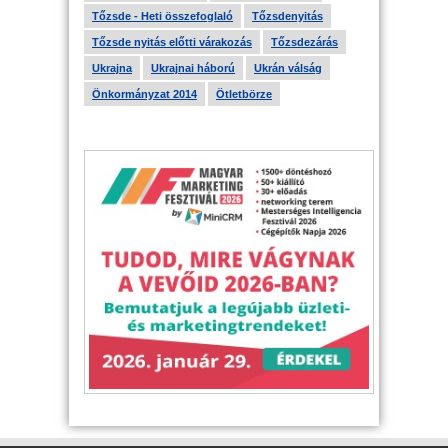
Tőzsde - Heti összefoglaló
Tőzsdenyitás
Tőzsde nyitás előtti várakozás
Tőzsdezárás
Ukrajna
Ukrajnai háború
Ukrán válság
Önkormányzat 2014
Ötletbörze