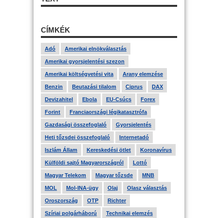
CÍMKÉK
Adó
Amerikai elnökválasztás
Amerikai gyorsjelentési szezon
Amerikai költségvetési vita
Arany elemzése
Benzin
Beutazási tilalom
Ciprus
DAX
Devizahitel
Ebola
EU-Csúcs
Forex
Forint
Franciaországi légikatasztrófa
Gazdasági összefoglaló
Gyorsjelentés
Heti tőzsdei összefoglaló
Internetadó
Iszlám Állam
Kereskedési ötlet
Koronavírus
Külföldi sajtó Magyarországról
Lottó
Magyar Telekom
Magyar tőzsde
MNB
MOL
Mol-INA-ügy
Olaj
Olasz választás
Oroszország
OTP
Richter
Szíriai polgárháború
Technikai elemzés