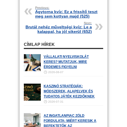
Previous:
Agytorna kvíz: Ez a frissítő teszt
meg sem kottyan majd (525)
Next:
Brutál nehéz műveltségi kvíz: Le a
kalappal, ha jól sikerül (652)
CÍMLAP HÍREK
VÁLLALATI NYELVISKOLÁT
KERES? MUTATJUK, MIRE
ÉRDEMES FIGYELNI
2026-08-07
KASZINÓ STRATÉGIÁK:
MÓDSZEREK, ALAPELVEK ÉS
TUDATOS JÁTÉK KEZDŐKNEK
2026-07-31
AZ INGATLANPIAC ZÖLD
FORDULATA: MIÉRT KERESIK A
BEFEKTETŐK AZ