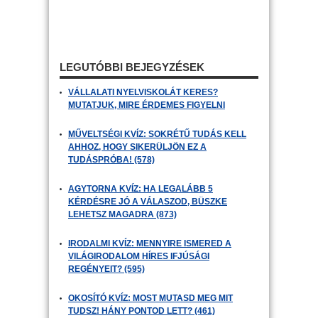
LEGUTÓBBI BEJEGYZÉSEK
VÁLLALATI NYELVISKOLÁT KERES?
MUTATJUK, MIRE ÉRDEMES FIGYELNI
MŰVELTSÉGI KVÍZ: SOKRÉTŰ TUDÁS KELL
AHHOZ, HOGY SIKERÜLJÖN EZ A
TUDÁSPRÓBA! (578)
AGYTORNA KVÍZ: HA LEGALÁBB 5
KÉRDÉSRE JÓ A VÁLASZOD, BÜSZKE
LEHETSZ MAGADRA (873)
IRODALMI KVÍZ: MENNYIRE ISMERED A
VILÁGIRODALOM HÍRES IFJÚSÁGI
REGÉNYEIT? (595)
OKOSÍTÓ KVÍZ: MOST MUTASD MEG MIT
TUDSZ! HÁNY PONTOD LETT? (461)