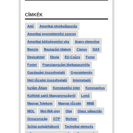
CÍMKÉK
Adó
Amerikai elnökválasztás
Amerikai gyorsjelentési szezon
Amerikai költségvetési vita
Arany elemzése
Benzin
Beutazási tilalom
Ciprus
DAX
Devizahitel
Ebola
EU-Csúcs
Forex
Forint
Franciaországi légikatasztrófa
Gazdasági összefoglaló
Gyorsjelentés
Heti tőzsdei összefoglaló
Internetadó
Iszlám Állam
Kereskedési ötlet
Koronavírus
Külföldi sajtó Magyarországról
Lottó
Magyar Telekom
Magyar tőzsde
MNB
MOL
Mol-INA-ügy
Olaj
Olasz választás
Oroszország
OTP
Richter
Szíriai polgárháború
Technikai elemzés