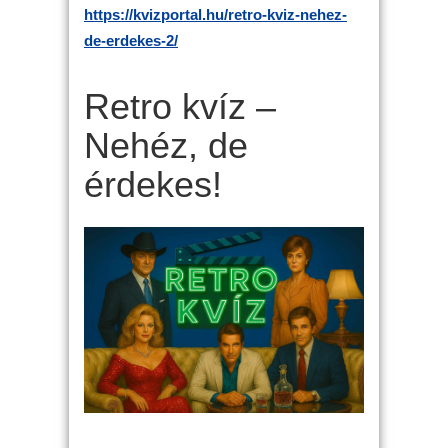
https://kvizportal.hu/retro-kviz-nehez-
de-erdekes-2/
Retro kvíz –
Nehéz, de
érdekes!