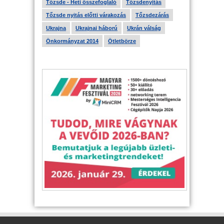
Tőzsde - Heti összefoglaló
Tőzsdenyitás
Tőzsde nyitás előtti várakozás
Tőzsdezárás
Ukrajna
Ukrajnai háború
Ukrán válság
Önkormányzat 2014
Ötletbörze