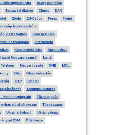
i költségvetési vita
Arany elemzése
Beutazási tilalom
Ciprus
DAX
itel
Ebola
EU-Csúcs
Forex
Forint
országi légikatasztrófa
ági összefoglaló
Gyorsjelentés
zsdei összefoglaló
Internetadó
 Állam
Kereskedési ötlet
Koronavírus
i sajtó Magyarországról
Lottó
 Telekom
Magyar tőzsde
MNB
MOL
A-ügy
Olaj
Olasz választás
rszág
OTP
Richter
 polgárháború
Technikai elemzés
- Heti összefoglaló
Tőzsdenyitás
nyitás előtti várakozás
Tőzsdezárás
a
Ukrajnai háború
Ukrán válság
ányzat 2014
Ötletbörze