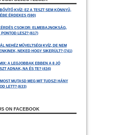
BŐVÍTŐ KVÍZ: EZ A TESZT SEM KÖNNYŰ,
ÉBE ÉRDEKES (590)
KÉRDÉS CSOKOR: ELMEBAJNOKSÁG,
 PONTOD LESZ? (617)
ÁL NEHÉZ MŰVELTSÉGI KVÍZ, DE NEM
ENKINEK, NEKED HOGY SIKERÜLT? (741)
MIX: A LEGJOBBAK EBBEN A 8 JÓ
ZT ADNAK, NA ÉS TE? (434)
: MOST MUTASD MEG MIT TUDSZ! HÁNY
D LETT? (633)
 US ON FACEBOOK