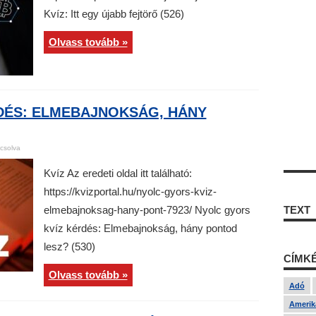
Kvíz: Itt egy újabb fejtörő (526)
Olvass tovább »
DÉS: ELMEBAJNOKSÁG, HÁNY
csolva
Kvíz Az eredeti oldal itt található:
https://kvizportal.hu/nyolc-gyors-kviz-
elmebajnoksag-hany-pont-7923/ Nyolc gyors
TEXT
kvíz kérdés: Elmebajnokság, hány pontod
lesz? (530)
CÍMK
Olvass tovább »
Adó
Amerika