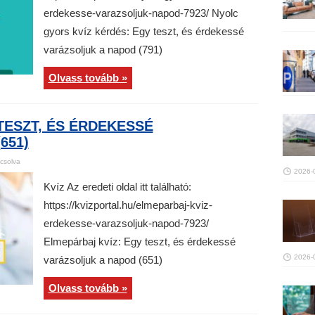
erdekesse-varazsoljuk-napod-7923/ Nyolc
gyors kvíz kérdés: Egy teszt, és érdekessé
varázsoljuk a napod (791)
Olvass tovább »
TESZT, ÉS ÉRDEKESSÉ
651)
csolva
2026-
Kvíz Az eredeti oldal itt található:
https://kvizportal.hu/elmeparbaj-kviz-
erdekesse-varazsoljuk-napod-7923/
Elmepárbaj kvíz: Egy teszt, és érdekessé
2026-
varázsoljuk a napod (651)
Olvass tovább »