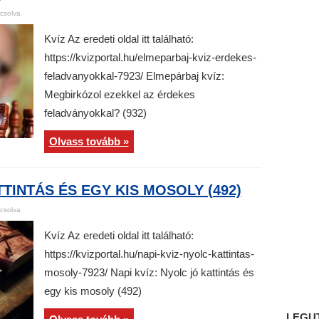
csolva
Kvíz Az eredeti oldal itt található:
https://kvizportal.hu/elmeparbaj-kviz-erdekes-
feladvanyokkal-7923/ Elmepárbaj kvíz:
Megbirkózol ezekkel az érdekes
feladványokkal? (932)
Olvass tovább »
TTINTÁS ÉS EGY KIS MOSOLY (492)
csolva
Kvíz Az eredeti oldal itt található:
https://kvizportal.hu/napi-kviz-nyolc-kattintas-
mosoly-7923/ Napi kvíz: Nyolc jó kattintás és
egy kis mosoly (492)
LEGU