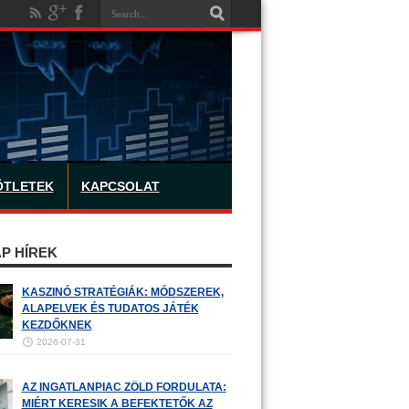
ÖTLETEK
KAPCSOLAT
P HÍREK
KASZINÓ STRATÉGIÁK: MÓDSZEREK,
ALAPELVEK ÉS TUDATOS JÁTÉK
KEZDŐKNEK
2026-07-31
AZ INGATLANPIAC ZÖLD FORDULATA:
MIÉRT KERESIK A BEFEKTETŐK AZ