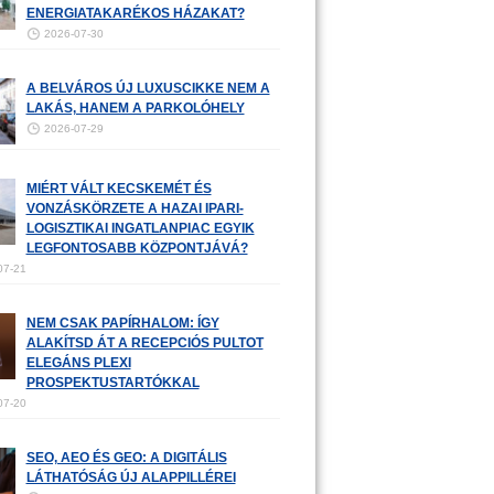
ENERGIATAKARÉKOS HÁZAKAT?
2026-07-30
A BELVÁROS ÚJ LUXUSCIKKE NEM A
LAKÁS, HANEM A PARKOLÓHELY
2026-07-29
MIÉRT VÁLT KECSKEMÉT ÉS
VONZÁSKÖRZETE A HAZAI IPARI-
LOGISZTIKAI INGATLANPIAC EGYIK
LEGFONTOSABB KÖZPONTJÁVÁ?
07-21
NEM CSAK PAPÍRHALOM: ÍGY
ALAKÍTSD ÁT A RECEPCIÓS PULTOT
ELEGÁNS PLEXI
PROSPEKTUSTARTÓKKAL
07-20
SEO, AEO ÉS GEO: A DIGITÁLIS
LÁTHATÓSÁG ÚJ ALAPPILLÉREI