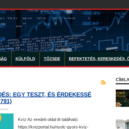
SÁG
KÜLFÖLD
TŐZSDE
BEFEKTETÉS, KERESKEDÉS, 
CÍMLA
ÉS: EGY TESZT, ÉS ÉRDEKESSÉ
791)
csolva
Kvíz Az eredeti oldal itt található:
https://kvizportal.hu/nyolc-gyors-kviz-