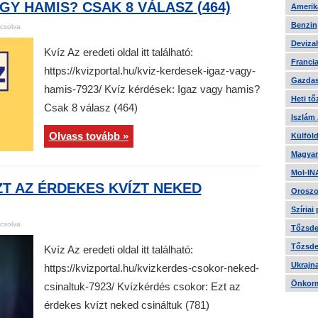
GY HAMIS? CSAK 8 VÁLASZ (464)
Amerika
Benzin
csolva
Devizah
Kvíz Az eredeti oldal itt található:
Francia
https://kvizportal.hu/kviz-kerdesek-igaz-vagy-
Gazdas
hamis-7923/ Kvíz kérdések: Igaz vagy hamis?
Heti tő
Csak 8 válasz (464)
Iszlám
Olvass tovább »
Külföld
Magyar
Mol-IN
T AZ ÉRDEKES KVÍZT NEKED
Oroszo
Szíriai
csolva
Tőzsde 
Tőzsde 
Kvíz Az eredeti oldal itt található:
Ukrajn
https://kvizportal.hu/kvizkerdes-csokor-neked-
Önkorm
csinaltuk-7923/ Kvízkérdés csokor: Ezt az
érdekes kvízt neked csináltuk (781)