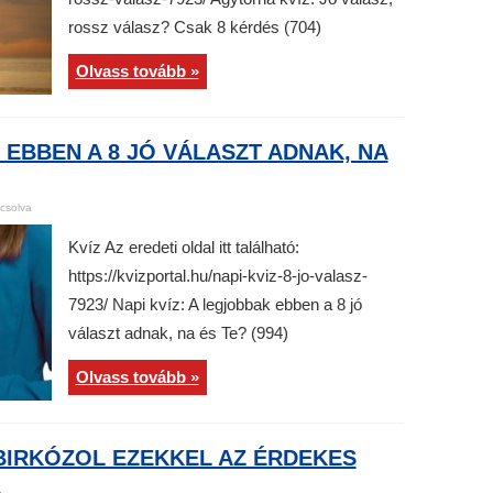
rossz válasz? Csak 8 kérdés (704)
Olvass tovább »
 EBBEN A 8 JÓ VÁLASZT ADNAK, NA
csolva
Kvíz Az eredeti oldal itt található:
https://kvizportal.hu/napi-kviz-8-jo-valasz-
7923/ Napi kvíz: A legjobbak ebben a 8 jó
választ adnak, na és Te? (994)
Olvass tovább »
BIRKÓZOL EZEKKEL AZ ÉRDEKES
)