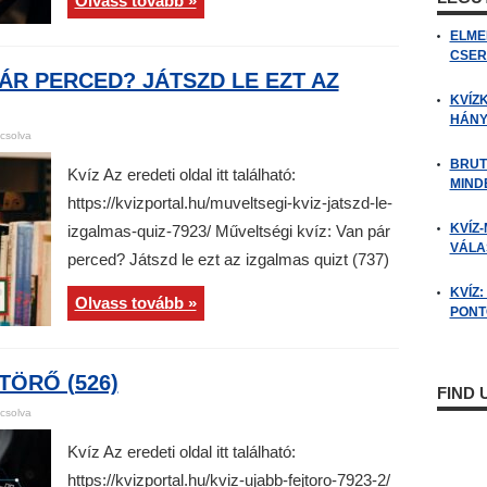
Olvass tovább »
ELME
CSER
PÁR PERCED? JÁTSZD LE EZT AZ
KVÍZ
HÁNY
csolva
BRUT
Kvíz Az eredeti oldal itt található:
MIND
https://kvizportal.hu/muveltsegi-kviz-jatszd-le-
KVÍZ-
izgalmas-quiz-7923/ Műveltségi kvíz: Van pár
VÁLAS
perced? Játszd le ezt az izgalmas quizt (737)
KVÍZ
Olvass tovább »
PONTO
TÖRŐ (526)
FIND
csolva
Kvíz Az eredeti oldal itt található:
https://kvizportal.hu/kviz-ujabb-fejtoro-7923-2/