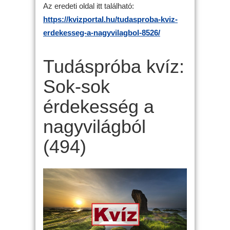
Az eredeti oldal itt található:
https://kvizportal.hu/tudasproba-kviz-
erdekesseg-a-nagyvilagbol-8526/
Tudáspróba kvíz:
Sok-sok
érdekesség a
nagyvilágból
(494)