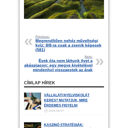
Previous:
Megrendítően nehéz műveltségi
kvíz: 8/8-ra csak a zsenik képesek
(581)
Next:
Évek óta nem láttunk ilyet a
lakáspiacon: egy megye kivételével
mindenhol visszaestek az árak
CÍMLAP HÍREK
VÁLLALATI NYELVISKOLÁT
KERES? MUTATJUK, MIRE
ÉRDEMES FIGYELNI
2026-08-07
KASZINÓ STRATÉGIÁK: