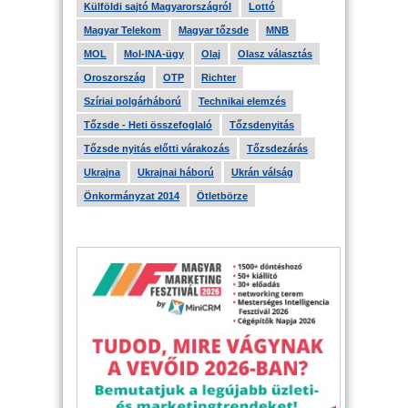
Külföldi sajtó Magyarországról
Lottó
Magyar Telekom
Magyar tőzsde
MNB
MOL
Mol-INA-ügy
Olaj
Olasz választás
Oroszország
OTP
Richter
Szíriai polgárháború
Technikai elemzés
Tőzsde - Heti összefoglaló
Tőzsdenyitás
Tőzsde nyitás előtti várakozás
Tőzsdezárás
Ukrajna
Ukrajnai háború
Ukrán válság
Önkormányzat 2014
Ötletbörze