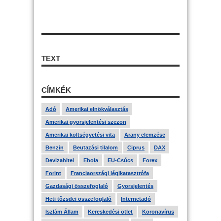
TEXT
CÍMKÉK
Adó
Amerikai elnökválasztás
Amerikai gyorsjelentési szezon
Amerikai költségvetési vita
Arany elemzése
Benzin
Beutazási tilalom
Ciprus
DAX
Devizahitel
Ebola
EU-Csúcs
Forex
Forint
Franciaországi légikatasztrófa
Gazdasági összefoglaló
Gyorsjelentés
Heti tőzsdei összefoglaló
Internetadó
Iszlám Állam
Kereskedési ötlet
Koronavírus