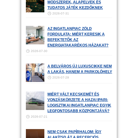
MÓDSZEREK, ALAPELVEK ÉS
TUDATOS JÁTÉK KEZDŐKNEK
2026-07-31
AZ INGATLANPIAC ZÖLD
FORDULATA: MIÉRT KERESIK A
BEFEKTETŐK AZ
ENERGIATAKARÉKOS HÁZAKAT?
2026-07-30
A BELVÁROS ÚJ LUXUSCIKKE NEM
A LAKÁS, HANEM A PARKOLÓHELY
2026-07-29
MIÉRT VÁLT KECSKEMÉT ÉS
VONZÁSKÖRZETE A HAZAI IPARI-
LOGISZTIKAI INGATLANPIAC EGYIK
LEGFONTOSABB KÖZPONTJÁVÁ?
2026-07-21
NEM CSAK PAPÍRHALOM: ÍGY
ALAKÍTSD ÁT A RECEPCIÓS