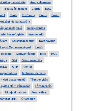
i költségvetési vita
Arany elemzése
Beutazási tilalom
Ciprus
DAX
itel
Ebola
EU-Csúcs
Forex
Forint
országi légikatasztrófa
ági összefoglaló
Gyorsjelentés
zsdei összefoglaló
Internetadó
 Állam
Kereskedési ötlet
Koronavírus
i sajtó Magyarországról
Lottó
 Telekom
Magyar tőzsde
MNB
MOL
A-ügy
Olaj
Olasz választás
rszág
OTP
Richter
 polgárháború
Technikai elemzés
- Heti összefoglaló
Tőzsdenyitás
nyitás előtti várakozás
Tőzsdezárás
a
Ukrajnai háború
Ukrán válság
ányzat 2014
Ötletbörze