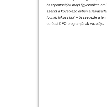
összpontosítják majd figyelmüket, am
szerint a következő évben a felvásárl
fognak fókuszálni
” – összegezte a fel
európai CFO programjának vezetője.