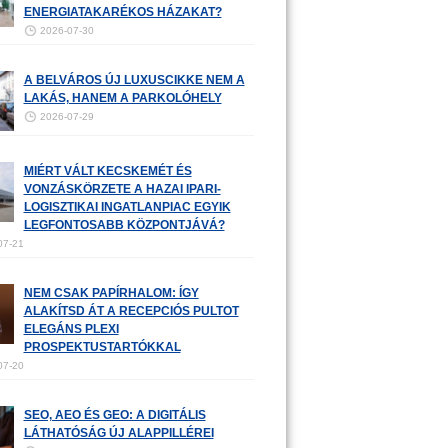
ENERGIATAKARÉKOS HÁZAKAT?
2026-07-30
A BELVÁROS ÚJ LUXUSCIKKE NEM A
LAKÁS, HANEM A PARKOLÓHELY
2026-07-29
MIÉRT VÁLT KECSKEMÉT ÉS
VONZÁSKÖRZETE A HAZAI IPARI-
LOGISZTIKAI INGATLANPIAC EGYIK
LEGFONTOSABB KÖZPONTJÁVÁ?
07-21
NEM CSAK PAPÍRHALOM: ÍGY
ALAKÍTSD ÁT A RECEPCIÓS PULTOT
ELEGÁNS PLEXI
PROSPEKTUSTARTÓKKAL
07-20
SEO, AEO ÉS GEO: A DIGITÁLIS
LÁTHATÓSÁG ÚJ ALAPPILLÉREI