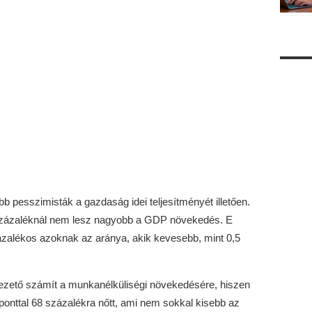
pesszimisták a gazdaság idei teljesítményét illetően.
 százaléknál nem lesz nagyobb a GDP növekedés. E
ázalékos azoknak az aránya, akik kevesebb, mint 0,5
vezető számít a munkanélküliségi növekedésére, hiszen
onttal 68 százalékra nőtt, ami nem sokkal kisebb az