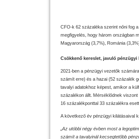
CFO-k 62 százaléka szerint nőni fog a 
megfigyelés, hogy három országban ma
Magyarország (3,7%), Románia (3,3%)
Csökkenő kereslet, javuló pénzügyi 
2021-ben a pénzügyi vezetők számára a
számít erre) és a hazai (52 százalék g
tavalyi adatokhoz képest, amikor a külfö
százalékon állt. Mérséklődnek viszon
16 százalékponttal 33 százalékra esett 
A következő év pénzügyi kilátásaival 
„Az utóbbi négy évben most a legoptim
számít a tavalyinál kecsegtetőbb pénz