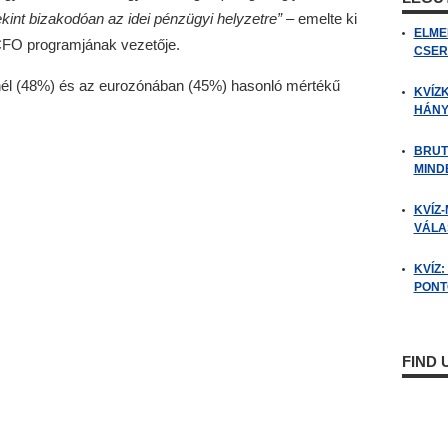
ekint bizakodóan az idei pénzügyi helyzetre”
– emelte ki
ELME
 CFO programjának vezetője.
CSER
nél (48%) és az eurozónában (45%) hasonló mértékű
KVÍZ
HÁNY
BRUT
MIND
KVÍZ-
VÁLAS
KVÍZ
PONTO
FIND