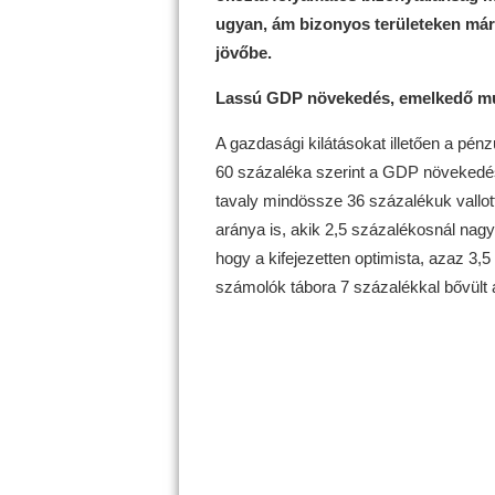
ugyan, ám bizonyos területeken már 
jövőbe.
Lassú GDP növekedés, emelkedő mu
A gazdasági kilátásokat illetően a pé
60 százaléka szerint a GDP növekedé
tavaly mindössze 36 százalékuk vallot
aránya is, akik 2,5 százalékosnál na
hogy a kifejezetten optimista, azaz 3
számolók tábora 7 százalékkal bővült 