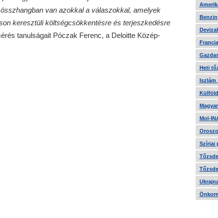
Amerika
i összhangban van azokkal a válaszokkal, amelyek
Benzin
áson keresztüli költségcsökkentésre és terjeszkedésre
Devizah
mérés tanulságait Póczak Ferenc, a Deloitte Közép-
Francia
Gazdas
Heti tő
Iszlám
Külföld
Magyar
Mol-IN
Oroszo
Szíriai
Tőzsde 
Tőzsde 
Ukrajn
Önkorm