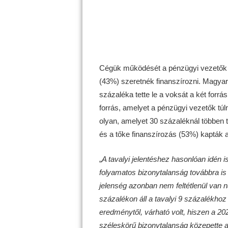
Cégük működését a pénzügyi vezetők t
(43%) szeretnék finanszírozni. Magya
százaléka tette le a voksát a két forrá
forrás, amelyet a pénzügyi vezetők tú
olyan, amelyet 30 százaléknál többen te
és a tőke finanszírozás (53%) kapták a
„
A tavalyi jelentéshez hasonlóan idén i
folyamatos bizonytalanság továbbra is b
jelenség azonban nem feltétlenül van 
százalékon áll a tavalyi 9 százalékhoz
eredménytől, várható volt, hiszen a 2
széleskörű bizonytalanság közepette a 