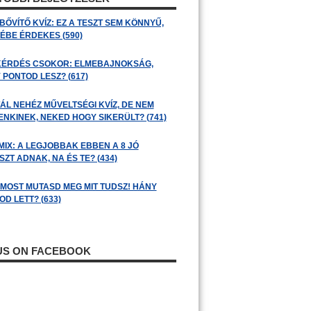
BŐVÍTŐ KVÍZ: EZ A TESZT SEM KÖNNYŰ,
ÉBE ÉRDEKES (590)
KÉRDÉS CSOKOR: ELMEBAJNOKSÁG,
 PONTOD LESZ? (617)
ÁL NEHÉZ MŰVELTSÉGI KVÍZ, DE NEM
ENKINEK, NEKED HOGY SIKERÜLT? (741)
MIX: A LEGJOBBAK EBBEN A 8 JÓ
ZT ADNAK, NA ÉS TE? (434)
: MOST MUTASD MEG MIT TUDSZ! HÁNY
D LETT? (633)
 US ON FACEBOOK