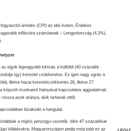
fogyasztói árindex (CPI) az idei évben. Érdekes
gasabb inflációra számítanak – Lengyelország (4,3%),
.
helyzet
z egyik legnagyobb kihívás a külföldi (40 százalék
ondolja így) kereslet csökkenése. Ez igen nagy ugrás a
ldi, illetve hazai keresletcsökkenés 26, illetve 27
t a képzett munkaerő hiányával kapcsolatos aggodalmak:
vissza azok aránya, akik tartanak ettől.
kapcsolatban bizakodó a hangulat.
istábbak a régiós pénzügyi vezetők. Idén 47 százalékuk
ügyi kilátásokra, Magyarországon pedig még jobb ez az
LEGU