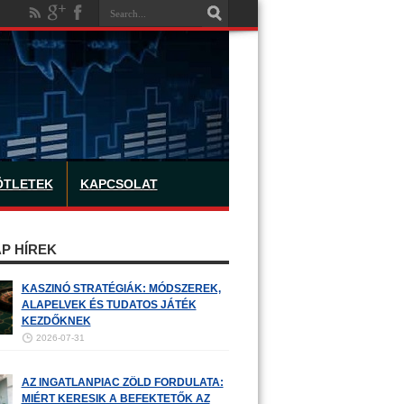
ÖTLETEK
KAPCSOLAT
P HÍREK
KASZINÓ STRATÉGIÁK: MÓDSZEREK,
ALAPELVEK ÉS TUDATOS JÁTÉK
KEZDŐKNEK
2026-07-31
AZ INGATLANPIAC ZÖLD FORDULATA:
MIÉRT KERESIK A BEFEKTETŐK AZ