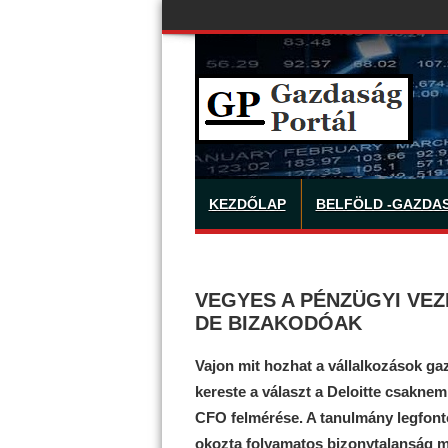
KEZDŐLAP
BELFÖLD -GAZDA
VEGYES A PÉNZÜGYI VEZ
DE BIZAKODÓAK
Vajon mit hozhat a vállalkozások g
kereste a választ a Deloitte csakne
CFO felmérése. A tanulmány legfont
okozta folyamatos bizonytalanság 