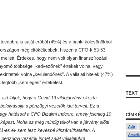
ovábbra is saját erőből (49%) és a banki kölcsönökből
rországon még eltökéltebbek, hiszen a CFO-k 53-53
s mellett. Érdekes, hogy nem volt olyan finanszírozási
lnyomó többsége „kedvezőnek” értékelt volna, vagy
kintettek volna „kerülendőnek”. A vállalati hitelek (47%)
 legtöbb „semleges” értékelést.
TEXT
s azt látjuk, hogy a Covid-19 világjárvány okozta
efolyásolja a pénzügyi vezetők idei terveit. Ez a
nagy hatással a CFO Bizalmi Indexre, amely jelenleg 10
CÍMK
 képest. Noha ez még mindig távol van a járvány előtti
Adó
021-es év sem lesz kevésbé kiszámíthatatlan. A
Amerika
pénzügyi vezetők ismét saját vállalatukra