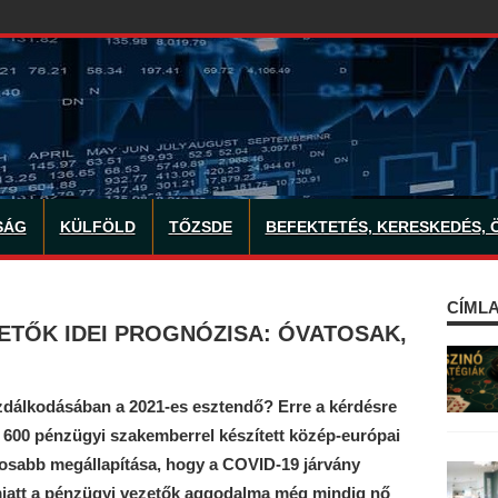
SÁG
KÜLFÖLD
TŐZSDE
BEFEKTETÉS, KERESKEDÉS, 
CÍMLA
ETŐK IDEI PROGNÓZISA: ÓVATOSAK,
azdálkodásában a 2021-es esztendő? Erre a kérdésre
m 600 pénzügyi szakemberrel készített közép-európai
osabb megállapítása, hogy a COVID-19 járvány
miatt a pénzügyi vezetők aggodalma még mindig nő