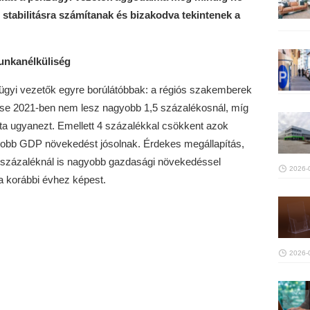
stabilitásra számítanak és bizakodva tekintenek a
nkanélküliség
nzügyi vezetők egyre borúlátóbbak: a régiós szakemberek
se 2021-ben nem lesz nagyobb 1,5 százalékosnál, míg
ta ugyanezt. Emellett 4 százalékkal csökkent azok
gyobb GDP növekedést jósolnak. Érdekes megállapítás,
,5 százaléknál is nagyobb gazdasági növekedéssel
2026-
a korábbi évhez képest.
2026-