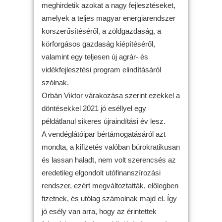
meghirdetik azokat a nagy fejlesztéseket,
amelyek a teljes magyar energiarendszer
korszerűsítéséről, a zöldgazdaság, a
körforgásos gazdaság kiépítéséről,
valamint egy teljesen új agrár- és
vidékfejlesztési program elindításáról
szólnak.
Orbán Viktor várakozása szerint ezekkel a
döntésekkel 2021 jó eséllyel egy
példátlanul sikeres újraindítási év lesz.
A vendéglátóipar bértámogatásáról azt
mondta, a kifizetés valóban bürokratikusan
és lassan haladt, nem volt szerencsés az
eredetileg elgondolt utófinanszírozási
rendszer, ezért megváltoztatták, előlegben
fizetnek, és utólag számolnak majd el. Így
jó esély van arra, hogy az érintettek