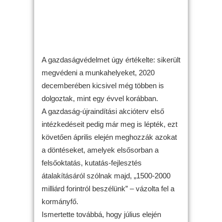
A gazdaságvédelmet úgy értékelte: sikerült
megvédeni a munkahelyeket, 2020
decemberében kicsivel még többen is
dolgoztak, mint egy évvel korábban.
A gazdaság-újraindítási akcióterv első
intézkedéseit pedig már meg is lépték, ezt
követően április elején meghozzák azokat
a döntéseket, amelyek elsősorban a
felsőoktatás, kutatás-fejlesztés
átalakításáról szólnak majd, „1500-2000
milliárd forintról beszélünk” – vázolta fel a
kormányfő.
Ismertette továbbá, hogy július elején