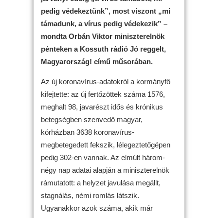
pedig védekeztünk”, most viszont „mi
támadunk, a vírus pedig védekezik” –
mondta Orbán Viktor miniszterelnök
pénteken a Kossuth rádió Jó reggelt,
Magyarország! című műsorában.
Az új koronavírus-adatokról a kormányfő
kifejtette: az új fertőzöttek száma 1576,
meghalt 98, javarészt idős és krónikus
betegségben szenvedő magyar,
kórházban 3638 koronavírus-
megbetegedett fekszik, lélegeztetőgépen
pedig 302-en vannak. Az elmúlt három-
négy nap adatai alapján a miniszterelnök
rámutatott: a helyzet javulása megállt,
stagnálás, némi romlás látszik.
Ugyanakkor azok száma, akik már