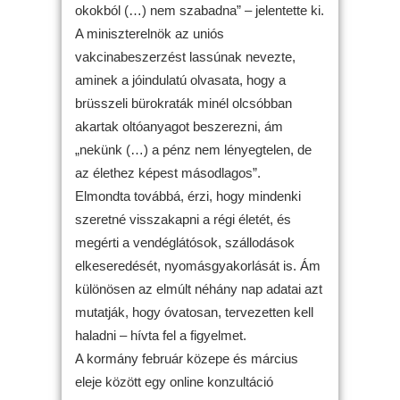
okokból (…) nem szabadna” – jelentette ki.
A miniszterelnök az uniós
vakcinabeszerzést lassúnak nevezte,
aminek a jóindulatú olvasata, hogy a
brüsszeli bürokraták minél olcsóbban
akartak oltóanyagot beszerezni, ám
„nekünk (…) a pénz nem lényegtelen, de
az élethez képest másodlagos”.
Elmondta továbbá, érzi, hogy mindenki
szeretné visszakapni a régi életét, és
megérti a vendéglátósok, szállodások
elkeseredését, nyomásgyakorlását is. Ám
különösen az elmúlt néhány nap adatai azt
mutatják, hogy óvatosan, tervezetten kell
haladni – hívta fel a figyelmet.
A kormány február közepe és március
eleje között egy online konzultáció