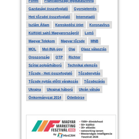
Forint
Franciaországi légikatasztrófa
Gazdasági összefoglaló
Gyorsjelentés
Heti tőzsdei összefoglaló
Internetadó
Iszlám Állam
Kereskedési ötlet
Koronavírus
Külföldi sajtó Magyarországról
Lottó
Magyar Telekom
Magyar tőzsde
MNB
MOL
Mol-INA-ügy
Olaj
Olasz választás
Oroszország
OTP
Richter
Szíriai polgárháború
Technikai elemzés
Tőzsde - Heti összefoglaló
Tőzsdenyitás
Tőzsde nyitás előtti várakozás
Tőzsdezárás
Ukrajna
Ukrajnai háború
Ukrán válság
Önkormányzat 2014
Ötletbörze