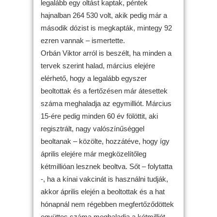
legalább egy oltást kaptak, péntek
hajnalban 264 530 volt, akik pedig már a
második dózist is megkapták, mintegy 92
ezren vannak – ismertette.
Orbán Viktor arról is beszélt, ha minden a
tervek szerint halad, március elejére
elérhető, hogy a legalább egyszer
beoltottak és a fertőzésen már átesettek
száma meghaladja az egymilliót. Március
15-ére pedig minden 60 év fölöttit, aki
regisztrált, nagy valószínűséggel
beoltanak – közölte, hozzátéve, hogy így
április elejére már megközelítőleg
kétmillióan lesznek beoltva. Sőt – folytatta
-, ha a kínai vakcinát is használni tudják,
akkor április elején a beoltottak és a hat
hónapnál nem régebben megfertőződöttek
együttes száma meghaladja a kétmilliót.