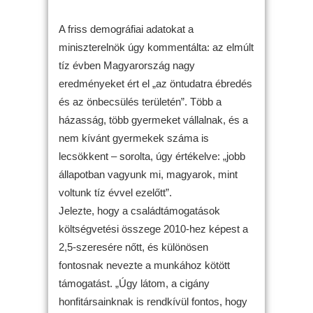
A friss demográfiai adatokat a
miniszterelnök úgy kommentálta: az elmúlt
tíz évben Magyarország nagy
eredményeket ért el „az öntudatra ébredés
és az önbecsülés területén”. Több a
házasság, több gyermeket vállalnak, és a
nem kívánt gyermekek száma is
lecsökkent – sorolta, úgy értékelve: „jobb
állapotban vagyunk mi, magyarok, mint
voltunk tíz évvel ezelőtt”.
Jelezte, hogy a családtámogatások
költségvetési összege 2010-hez képest a
2,5-szeresére nőtt, és különösen
fontosnak nevezte a munkához kötött
támogatást. „Úgy látom, a cigány
honfitársainknak is rendkívül fontos, hogy