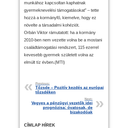
munkához kapcsoltan kaphatnak
gyermeknevelési támogatásokat” – tette
hozzá a kormányfő, kiemelve, hogy ez
növelte a társadalmi kohéziót.
Orbán Viktor rámutatott: ha a kormány
2010-ben nem vezette volna be a mostani
családtámogatási rendszert, 115 ezerrel
kevesebb gyermek született volna az
elmúlt tíz évben.(MTI)
Previous:
Tőzsde – Pozitív kezdés az európai
tőzsdéken
Next:
Vegyes a pénzügyi vezetők idei
prognózisa: óvatosak, de
bizakodóak
CÍMLAP HÍREK