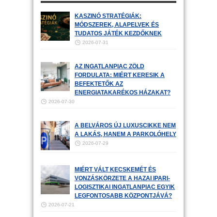
KASZINÓ STRATÉGIÁK:
MÓDSZEREK, ALAPELVEK ÉS
TUDATOS JÁTÉK KEZDŐKNEK
2026-07-31
AZ INGATLANPIAC ZÖLD
FORDULATA: MIÉRT KERESIK A
BEFEKTETŐK AZ
ENERGIATAKARÉKOS HÁZAKAT?
2026-07-30
A BELVÁROS ÚJ LUXUSCIKKE NEM
A LAKÁS, HANEM A PARKOLÓHELY
2026-07-29
MIÉRT VÁLT KECSKEMÉT ÉS
VONZÁSKÖRZETE A HAZAI IPARI-
LOGISZTIKAI INGATLANPIAC EGYIK
LEGFONTOSABB KÖZPONTJÁVÁ?
2026-07-21