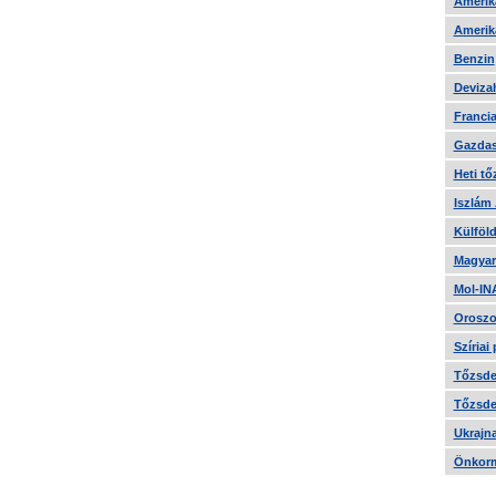
Amerika
Amerika
Benzin
Devizah
Francia
Gazdas
Heti tő
Iszlám
Külföld
Magyar
Mol-IN
Oroszo
Szíriai
Tőzsde 
Tőzsde 
Ukrajn
Önkorm