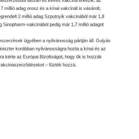
beszerzésből lassan és kevés vakcina érkezik, az
 millió adag orosz és a kínai vakcinát is vásárolt,
grendelt 2 millió adag Szputnyik vakcinából már 1,8
dag Sinopharm-vakcinából pedig már 1,7 millió adagot
eszerzések ügyében a nyilvánosság pártján áll. Gulyás
niszter korábban nyilvánosságra hozta a kínai és az
a kérte az Európai Bizottságot, hogy ők is hozzák
 vakcinaszerződéseket – fűzték hozzá.