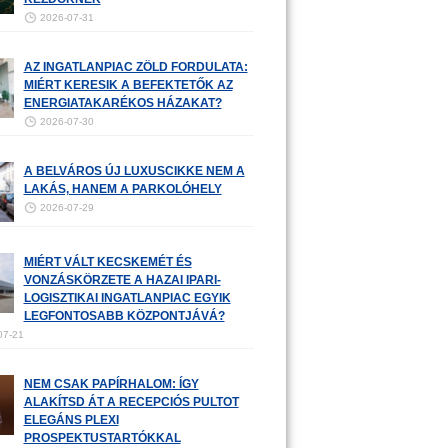
2026-07-31
AZ INGATLANPIAC ZÖLD FORDULATA:
MIÉRT KERESIK A BEFEKTETŐK AZ
ENERGIATAKARÉKOS HÁZAKAT?
2026-07-30
A BELVÁROS ÚJ LUXUSCIKKE NEM A
LAKÁS, HANEM A PARKOLÓHELY
2026-07-29
MIÉRT VÁLT KECSKEMÉT ÉS
VONZÁSKÖRZETE A HAZAI IPARI-
LOGISZTIKAI INGATLANPIAC EGYIK
LEGFONTOSABB KÖZPONTJÁVÁ?
07-21
NEM CSAK PAPÍRHALOM: ÍGY
ALAKÍTSD ÁT A RECEPCIÓS PULTOT
ELEGÁNS PLEXI
PROSPEKTUSTARTÓKKAL