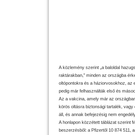
A közlemény szerint „a baloldal hazugs
raktárakban,” minden az országba érkez
oltópontokra és a háziorvosokhoz, az 
pedig már felhasználták első és másod
Az a vakcina, amely már az országban
körös oltásra biztonsági tartalék, vagy 
áll, és annak befejezésig nem engedélye
A honlapon közzétett táblázat szerint
beszerzésből: a Pfizertől 10 874 511, 