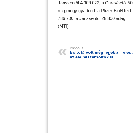
Janssentől 4 309 022, a CureVactól 50
meg négy gyártótól: a Pfizer-BioNTech
786 700, a Janssentől 28 800 adag.
(MTI)
Previous:
Boltok: volt még lejjebb – eles
az élelmiszerboltok is