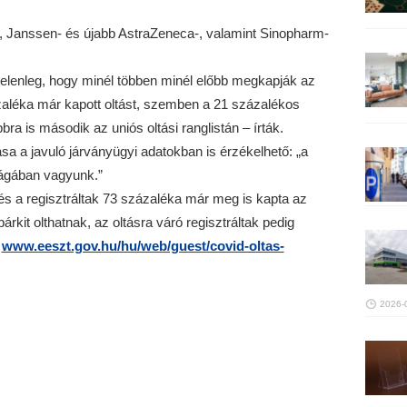
, Janssen- és újabb AstraZeneca-, valamint Sinopharm-
a jelenleg, hogy minél többen minél előbb megkapják az
zaléka már kapott oltást, szemben a 21 százalékos
ra is második az uniós oltási ranglistán – írták.
ása a javuló járványügyi adatokban is érzékelhető: „a
 ágában vagyunk.”
a és a regisztráltak 73 százaléka már meg is kapta az
bárkit olthatnak, az oltásra váró regisztráltak pedig
a
www.eeszt.gov.hu/hu/web/guest/covid-oltas-
2026-