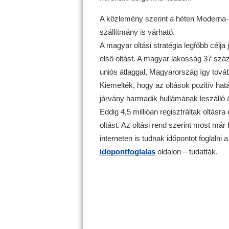
A közlemény szerint a héten Moderna-
szállítmány is várható.
A magyar oltási stratégia legfőbb célj
első oltást. A magyar lakosság 37 szá
uniós átlaggal, Magyarország így tovább
Kiemelték, hogy az oltások pozitív hat
járvány harmadik hullámának leszálló
Eddig 4,5 millióan regisztráltak oltásr
oltást. Az oltási rend szerint most már 
interneten is tudnak időpontot foglalni 
idopontfoglalas
oldalon – tudatták.