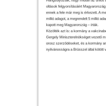
Hangsúlyozták, hogy miután az uniós 
oltások felgyorsításáért Magyarország 7
ennek a fele már meg is érkezett. A me
millió adagot, a megrendelt 5 millió a
kapott meg Magyarország – írták.
Közölték azt is: a kormány a vakcinab
Gergely Miniszterelnökséget vezető mi
orosz szerződéseket, és a kormány arr
nyilvánosságra a Brüsszel által kötött