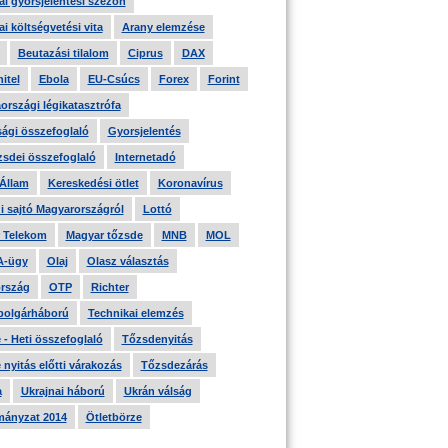
i gyorsjelentési szezon
i költségvetési vita
Arany elemzése
Beutazási tilalom
Ciprus
DAX
itel
Ebola
EU-Csúcs
Forex
Forint
országi légikatasztrófa
ági összefoglaló
Gyorsjelentés
zsdei összefoglaló
Internetadó
 Állam
Kereskedési ötlet
Koronavírus
i sajtó Magyarországról
Lottó
 Telekom
Magyar tőzsde
MNB
MOL
A-ügy
Olaj
Olasz választás
rszág
OTP
Richter
 polgárháború
Technikai elemzés
- Heti összefoglaló
Tőzsdenyitás
nyitás előtti várakozás
Tőzsdezárás
a
Ukrajnai háború
Ukrán válság
ányzat 2014
Ötletbörze