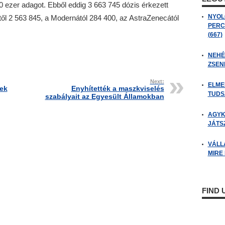
0 ezer adagot. Ebből eddig 3 663 745 dózis érkezett
NYOL
től 2 563 845, a Modernától 284 400, az AstraZenecától
PERC
(667)
NEHÉZ
ZSENI
Next:
ELME
tek
Enyhítették a maszkviselés
TUDSZ
szabályait az Egyesült Államokban
AGYK
JÁTSZ
VÁLL
MIRE
FIND