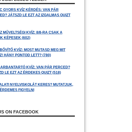
C GYORS KVÍZ KÉRDÉS: VAN PÁR
ED? JÁTSZD LE EZT AZ IZGALMAS QUIZT
 MŰVELTSÉGI KVÍZ: 8/8-RA CSAK A
K KÉPESEK (602)
BŐVÍTŐ KVÍZ: MOST MUTASD MEG MIT
! HÁNY PONTOD LETT? (780)
ARBANTARTÓ KVÍZ: VAN PÁR PERCED?
D LE EZT AZ ÉRDEKES QUIZT (518)
ALATI NYELVISKOLÁT KERES? MUTATJUK,
 ÉRDEMES FIGYELNI
 US ON FACEBOOK