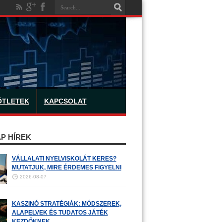
ÖTLETEK
KAPCSOLAT
P HÍREK
VÁLLALATI NYELVISKOLÁT KERES?
MUTATJUK, MIRE ÉRDEMES FIGYELNI
2026-08-07
KASZINÓ STRATÉGIÁK: MÓDSZEREK,
ALAPELVEK ÉS TUDATOS JÁTÉK
KEZDŐKNEK