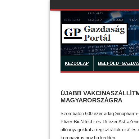
KEZDŐLAP
BELFÖLD -GAZDA
ÚJABB VAKCINASZÁLLÍT
MAGYARORSZÁGRA
Szombaton 600 ezer adag Sinopharm-,
Pfizer-BioNTech- és 19 ezer AstraZen
oltóanyagokkal a regisztráltak első és 
koronavirus.gov.hu kedden.