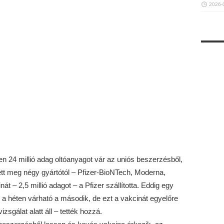
2026-
n 24 millió adag oltóanyagot vár az uniós beszerzésből,
tt meg négy gyártótól – Pfizer-BioNTech, Moderna,
t – 2,5 millió adagot – a Pfizer szállította. Eddig egy
 a héten várható a második, de ezt a vakcinát egyelőre
sgálat alatt áll – tették hozzá.