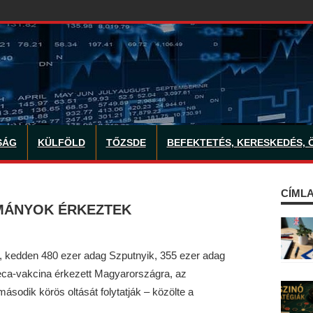
SÁG
KÜLFÖLD
TŐZSDE
BEFEKTETÉS, KERESKEDÉS, 
CÍMLA
MÁNYOK ÉRKEZTEK
 kedden 480 ezer adag Szputnyik, 355 ezer adag
eca-vakcina érkezett Magyarországra, az
második körös oltását folytatják – közölte a