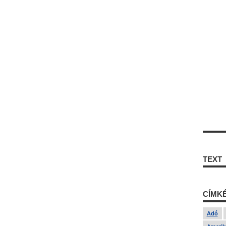
TEXT
CÍMK
Adó