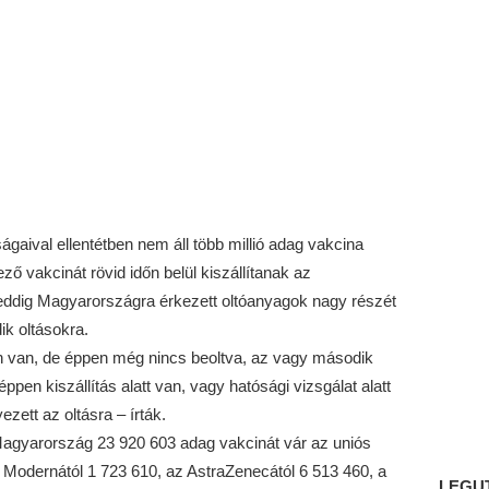
ágaival ellentétben nem áll több millió adag vakcina
ő vakcinát rövid időn belül kiszállítanak az
eddig Magyarországra érkezett oltóanyagok nagy részét
ik oltásokra.
 van, de éppen még nincs beoltva, az vagy második
éppen kiszállítás alatt van, vagy hatósági vizsgálat alatt
zett az oltásra – írták.
 Magyarország 23 920 603 adag vakcinát vár az uniós
a Modernától 1 723 610, az AstraZenecától 6 513 460, a
LEGU