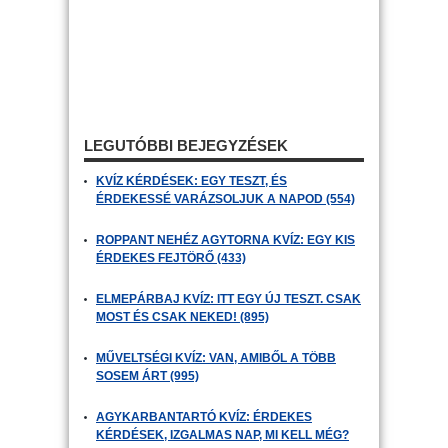
LEGUTÓBBI BEJEGYZÉSEK
KVÍZ KÉRDÉSEK: EGY TESZT, ÉS
ÉRDEKESSÉ VARÁZSOLJUK A NAPOD (554)
ROPPANT NEHÉZ AGYTORNA KVÍZ: EGY KIS
ÉRDEKES FEJTÖRŐ (433)
ELMEPÁRBAJ KVÍZ: ITT EGY ÚJ TESZT. CSAK
MOST ÉS CSAK NEKED! (895)
MŰVELTSÉGI KVÍZ: VAN, AMIBŐL A TÖBB
SOSEM ÁRT (995)
AGYKARBANTARTÓ KVÍZ: ÉRDEKES
KÉRDÉSEK, IZGALMAS NAP, MI KELL MÉG?