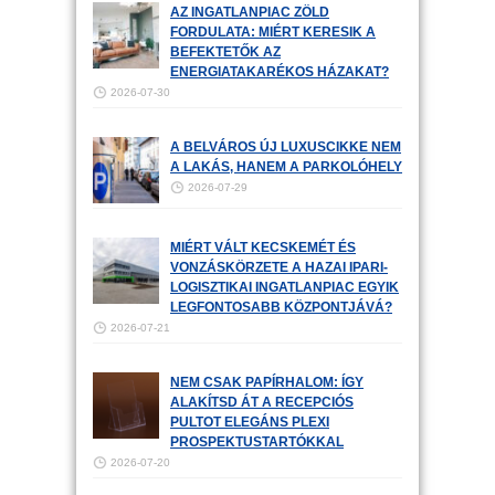
AZ INGATLANPIAC ZÖLD
FORDULATA: MIÉRT KERESIK A
BEFEKTETŐK AZ
ENERGIATAKARÉKOS HÁZAKAT?
2026-07-30
A BELVÁROS ÚJ LUXUSCIKKE NEM
A LAKÁS, HANEM A PARKOLÓHELY
2026-07-29
MIÉRT VÁLT KECSKEMÉT ÉS
VONZÁSKÖRZETE A HAZAI IPARI-
LOGISZTIKAI INGATLANPIAC EGYIK
LEGFONTOSABB KÖZPONTJÁVÁ?
2026-07-21
NEM CSAK PAPÍRHALOM: ÍGY
ALAKÍTSD ÁT A RECEPCIÓS
PULTOT ELEGÁNS PLEXI
PROSPEKTUSTARTÓKKAL
2026-07-20