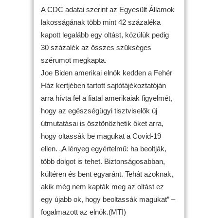
A CDC adatai szerint az Egyesült Államok
lakosságának több mint 42 százaléka
kapott legalább egy oltást, közülük pedig
30 százalék az összes szükséges
szérumot megkapta.
Joe Biden amerikai elnök kedden a Fehér
Ház kertjében tartott sajtótájékoztatóján
arra hívta fel a fiatal amerikaiak figyelmét,
hogy az egészségügyi tisztviselők új
útmutatásai is ösztönözhetik őket arra,
hogy oltassák be magukat a Covid-19
ellen. „A lényeg egyértelmű: ha beoltják,
több dolgot is tehet. Biztonságosabban,
kültéren és bent egyaránt. Tehát azoknak,
akik még nem kapták meg az oltást ez
egy újabb ok, hogy beoltassák magukat” –
fogalmazott az elnök.(MTI)