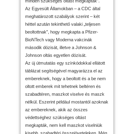
minden szükséges oltást megkaptak”.
Az Egyesült Államokban – a CDC által
meghatározott szabályok szerint – két
héttel azután tekinthető valaki „teljesen
beoltottnak”, hogy megkapta a Pfizer-
BioNTech vagy Moderna vakcinák
második dózisát, illetve a Johnson &
Johnson oltás egyetlen dózisát.
Az új útmutatás egy színkódokkal ellátott
táblázat segítségével magyarázza el az
embereknek, hogy a beoltott és a be nem
oltott emberek mit tehetnek beltéren és
szabadtéren, maszkot viselve és maszk
nélkül. Eszerint például mostantól azoknak
az embereknek, akik az összes
védettséghez szükséges oltást
megkapták, nem kell maszkot viselniük
kisebb, szabadtéri összejöveteleken. Még