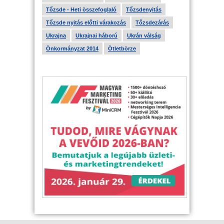
Tőzsde - Heti összefoglaló
Tőzsdenyitás
Tőzsde nyitás előtti várakozás
Tőzsdezárás
Ukrajna
Ukrajnai háború
Ukrán válság
Önkormányzat 2014
Ötletbörze