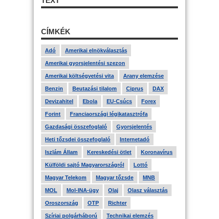
TEXT
CÍMKÉK
Adó
Amerikai elnökválasztás
Amerikai gyorsjelentési szezon
Amerikai költségvetési vita
Arany elemzése
Benzin
Beutazási tilalom
Ciprus
DAX
Devizahitel
Ebola
EU-Csúcs
Forex
Forint
Franciaországi légikatasztrófa
Gazdasági összefoglaló
Gyorsjelentés
Heti tőzsdei összefoglaló
Internetadó
Iszlám Állam
Kereskedési ötlet
Koronavírus
Külföldi sajtó Magyarországról
Lottó
Magyar Telekom
Magyar tőzsde
MNB
MOL
Mol-INA-ügy
Olaj
Olasz választás
Oroszország
OTP
Richter
Szíriai polgárháború
Technikai elemzés