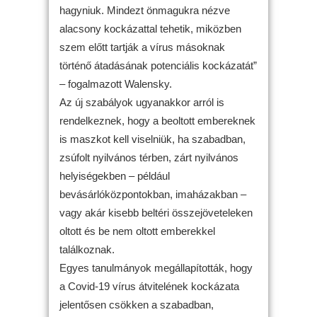
hagyniuk. Mindezt önmagukra nézve
alacsony kockázattal tehetik, miközben
szem előtt tartják a vírus másoknak
történő átadásának potenciális kockázatát”
– fogalmazott Walensky.
Az új szabályok ugyanakkor arról is
rendelkeznek, hogy a beoltott embereknek
is maszkot kell viselniük, ha szabadban,
zsúfolt nyilvános térben, zárt nyilvános
helyiségekben – például
bevásárlóközpontokban, imaházakban –
vagy akár kisebb beltéri összejöveteleken
oltott és be nem oltott emberekkel
találkoznak.
Egyes tanulmányok megállapították, hogy
a Covid-19 vírus átvitelének kockázata
jelentősen csökken a szabadban,