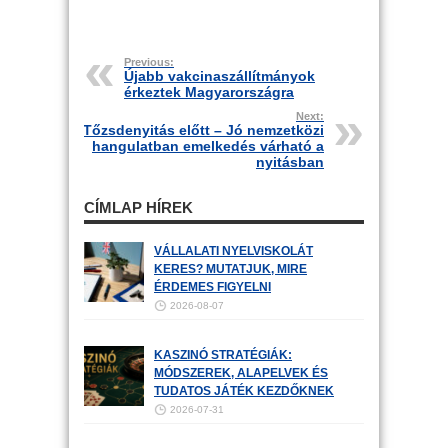
Previous:
Újabb vakcinaszállítmányok
érkeztek Magyarországra
Next:
Tőzsdenyitás előtt – Jó nemzetközi
hangulatban emelkedés várható a
nyitásban
CÍMLAP HÍREK
VÁLLALATI NYELVISKOLÁT
KERES? MUTATJUK, MIRE
ÉRDEMES FIGYELNI
2026-08-07
KASZINÓ STRATÉGIÁK:
MÓDSZEREK, ALAPELVEK ÉS
TUDATOS JÁTÉK KEZDŐKNEK
2026-07-31