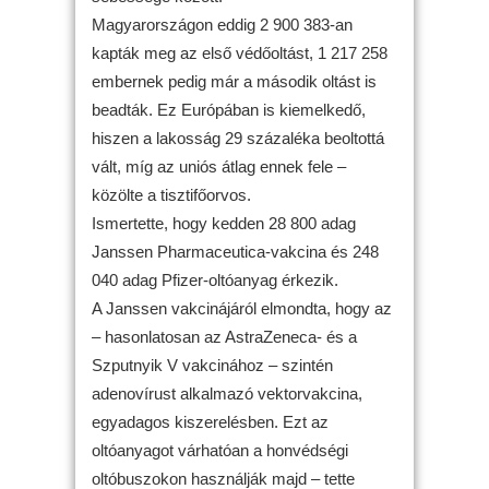
Magyarországon eddig 2 900 383-an
kapták meg az első védőoltást, 1 217 258
embernek pedig már a második oltást is
beadták. Ez Európában is kiemelkedő,
hiszen a lakosság 29 százaléka beoltottá
vált, míg az uniós átlag ennek fele –
közölte a tisztifőorvos.
Ismertette, hogy kedden 28 800 adag
Janssen Pharmaceutica-vakcina és 248
040 adag Pfizer-oltóanyag érkezik.
A Janssen vakcinájáról elmondta, hogy az
– hasonlatosan az AstraZeneca- és a
Szputnyik V vakcinához – szintén
adenovírust alkalmazó vektorvakcina,
egyadagos kiszerelésben. Ezt az
oltóanyagot várhatóan a honvédségi
oltóbuszokon használják majd – tette