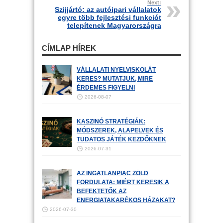
Next:
Szijjártó: az autóipari vállalatok
egyre több fejlesztési funkciót
telepítenek Magyarországra
CÍMLAP HÍREK
VÁLLALATI NYELVISKOLÁT
KERES? MUTATJUK, MIRE
ÉRDEMES FIGYELNI
2026-08-07
KASZINÓ STRATÉGIÁK:
MÓDSZEREK, ALAPELVEK ÉS
TUDATOS JÁTÉK KEZDŐKNEK
2026-07-31
AZ INGATLANPIAC ZÖLD
FORDULATA: MIÉRT KERESIK A
BEFEKTETŐK AZ
ENERGIATAKARÉKOS HÁZAKAT?
2026-07-30