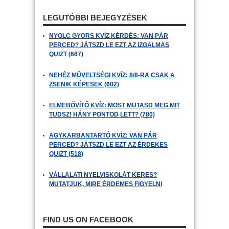
LEGUTÓBBI BEJEGYZÉSEK
NYOLC GYORS KVÍZ KÉRDÉS: VAN PÁR
PERCED? JÁTSZD LE EZT AZ IZGALMAS
QUIZT (667)
NEHÉZ MŰVELTSÉGI KVÍZ: 8/8-RA CSAK A
ZSENIK KÉPESEK (602)
ELMEBŐVÍTŐ KVÍZ: MOST MUTASD MEG MIT
TUDSZ! HÁNY PONTOD LETT? (780)
AGYKARBANTARTÓ KVÍZ: VAN PÁR
PERCED? JÁTSZD LE EZT AZ ÉRDEKES
QUIZT (518)
VÁLLALATI NYELVISKOLÁT KERES?
MUTATJUK, MIRE ÉRDEMES FIGYELNI
FIND US ON FACEBOOK