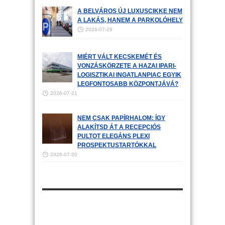
A BELVÁROS ÚJ LUXUSCIKKE NEM
A LAKÁS, HANEM A PARKOLÓHELY
2026-07-29
MIÉRT VÁLT KECSKEMÉT ÉS
VONZÁSKÖRZETE A HAZAI IPARI-
LOGISZTIKAI INGATLANPIAC EGYIK
LEGFONTOSABB KÖZPONTJÁVÁ?
2026-07-21
NEM CSAK PAPÍRHALOM: ÍGY
ALAKÍTSD ÁT A RECEPCIÓS
PULTOT ELEGÁNS PLEXI
PROSPEKTUSTARTÓKKAL
2026-07-20