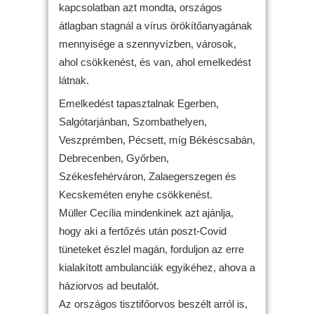
kapcsolatban azt mondta, országos
átlagban stagnál a vírus örökítőanyagának
mennyisége a szennyvízben, városok,
ahol csökkenést, és van, ahol emelkedést
látnak.
Emelkedést tapasztalnak Egerben,
Salgótarjánban, Szombathelyen,
Veszprémben, Pécsett, míg Békéscsabán,
Debrecenben, Győrben,
Székesfehérváron, Zalaegerszegen és
Kecskeméten enyhe csökkenést.
Müller Cecília mindenkinek azt ajánlja,
hogy aki a fertőzés után poszt-Covid
tüneteket észlel magán, forduljon az erre
kialakított ambulanciák egyikéhez, ahova a
háziorvos ad beutalót.
Az országos tisztifőorvos beszélt arról is,