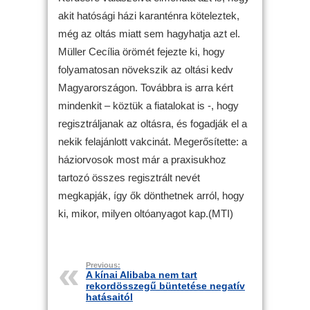
akit hatósági házi karanténra köteleztek,
még az oltás miatt sem hagyhatja azt el.
Müller Cecília örömét fejezte ki, hogy
folyamatosan növekszik az oltási kedv
Magyarországon. Továbbra is arra kért
mindenkit – köztük a fiatalokat is -, hogy
regisztráljanak az oltásra, és fogadják el a
nekik felajánlott vakcinát. Megerősítette: a
háziorvosok most már a praxisukhoz
tartozó összes regisztrált nevét
megkapják, így ők dönthetnek arról, hogy
ki, mikor, milyen oltóanyagot kap.(MTI)
Previous:
A kínai Alibaba nem tart
rekordösszegű büntetése negatív
hatásaitól