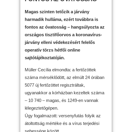
Magas szinten tetőzik a járvány
harmadik hulláma, ezért továbbra is
fontos az óvatosság – hangsúlyozta az
országos tisztifőorvos a koronavírus-
járvány elleni védekezésért felelős
operatív törzs hétfői online
sajtótájékoztatóján.
Müller Cecília elmondta: a fertőzöttek
száma mérséklődött, az elmúlt 24 órában
5077 új fertőzöttet regisztráltak,
ugyanakkor a kórházban kezeltek száma
– 10 740 – magas, és 1249-en vannak
lélegeztetőgépen.
Úgy fogalmazott: versenyfutás folyik az
átoltottság mértéke és a vírus terjedési
sebessége között.