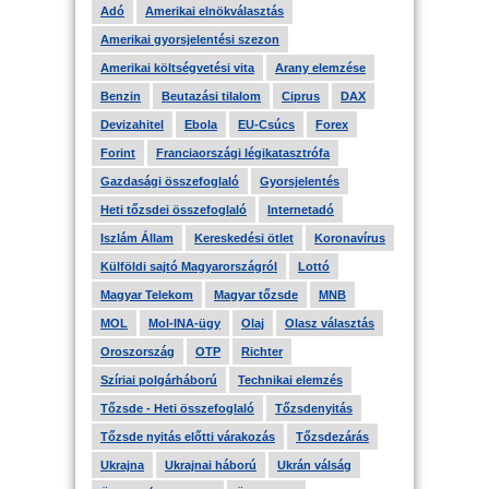
Adó
Amerikai elnökválasztás
Amerikai gyorsjelentési szezon
Amerikai költségvetési vita
Arany elemzése
Benzin
Beutazási tilalom
Ciprus
DAX
Devizahitel
Ebola
EU-Csúcs
Forex
Forint
Franciaországi légikatasztrófa
Gazdasági összefoglaló
Gyorsjelentés
Heti tőzsdei összefoglaló
Internetadó
Iszlám Állam
Kereskedési ötlet
Koronavírus
Külföldi sajtó Magyarországról
Lottó
Magyar Telekom
Magyar tőzsde
MNB
MOL
Mol-INA-ügy
Olaj
Olasz választás
Oroszország
OTP
Richter
Szíriai polgárháború
Technikai elemzés
Tőzsde - Heti összefoglaló
Tőzsdenyitás
Tőzsde nyitás előtti várakozás
Tőzsdezárás
Ukrajna
Ukrajnai háború
Ukrán válság