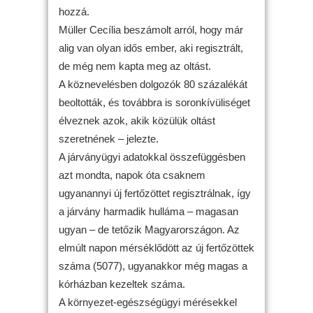
hozzá.
Müller Cecília beszámolt arról, hogy már
alig van olyan idős ember, aki regisztrált,
de még nem kapta meg az oltást.
A köznevelésben dolgozók 80 százalékát
beoltották, és továbbra is soronkívüliséget
élveznek azok, akik közülük oltást
szeretnének – jelezte.
A járványügyi adatokkal összefüggésben
azt mondta, napok óta csaknem
ugyanannyi új fertőzöttet regisztrálnak, így
a járvány harmadik hulláma – magasan
ugyan – de tetőzik Magyarországon. Az
elmúlt napon mérséklődött az új fertőzöttek
száma (5077), ugyanakkor még magas a
kórházban kezeltek száma.
A környezet-egészségügyi mérésekkel