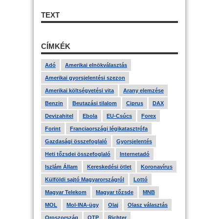
TEXT
CÍMKÉK
Adó
Amerikai elnökválasztás
Amerikai gyorsjelentési szezon
Amerikai költségvetési vita
Arany elemzése
Benzin
Beutazási tilalom
Ciprus
DAX
Devizahitel
Ebola
EU-Csúcs
Forex
Forint
Franciaországi légikatasztrófa
Gazdasági összefoglaló
Gyorsjelentés
Heti tőzsdei összefoglaló
Internetadó
Iszlám Állam
Kereskedési ötlet
Koronavírus
Külföldi sajtó Magyarországról
Lottó
Magyar Telekom
Magyar tőzsde
MNB
MOL
Mol-INA-ügy
Olaj
Olasz választás
Oroszország
OTP
Richter