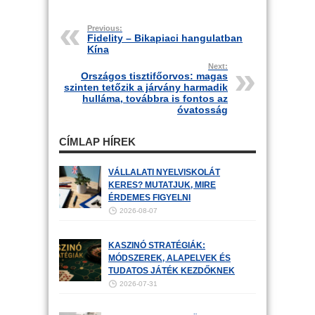
Previous:
Fidelity – Bikapiaci hangulatban
Kína
Next:
Országos tisztifőorvos: magas
szinten tetőzik a járvány harmadik
hulláma, továbbra is fontos az
óvatosság
CÍMLAP HÍREK
VÁLLALATI NYELVISKOLÁT
KERES? MUTATJUK, MIRE
ÉRDEMES FIGYELNI
2026-08-07
KASZINÓ STRATÉGIÁK:
MÓDSZEREK, ALAPELVEK ÉS
TUDATOS JÁTÉK KEZDŐKNEK
2026-07-31