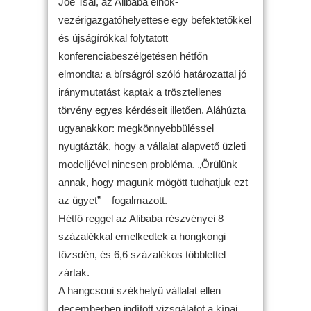
Joe Tsai, az Alibaba elnök-
vezérigazgatóhelyettese egy befektetőkkel
és újságírókkal folytatott
konferenciabeszélgetésen hétfőn
elmondta: a bírságról szóló határozattal jó
iránymutatást kaptak a trösztellenes
törvény egyes kérdéseit illetően. Aláhúzta
ugyanakkor: megkönnyebbüléssel
nyugtázták, hogy a vállalat alapvető üzleti
modelljével nincsen probléma. „Örülünk
annak, hogy magunk mögött tudhatjuk ezt
az ügyet” – fogalmazott.
Hétfő reggel az Alibaba részvényei 8
százalékkal emelkedtek a hongkongi
tőzsdén, és 6,6 százalékos többlettel
zártak.
A hangcsoui székhelyű vállalat ellen
decemberben indított vizsgálatot a kínai