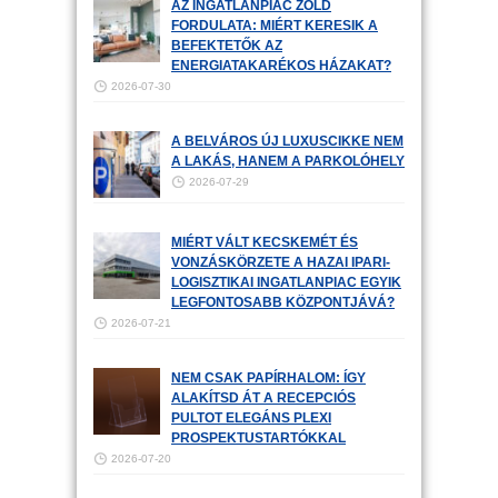
AZ INGATLANPIAC ZÖLD
FORDULATA: MIÉRT KERESIK A
BEFEKTETŐK AZ
ENERGIATAKARÉKOS HÁZAKAT?
2026-07-30
A BELVÁROS ÚJ LUXUSCIKKE NEM
A LAKÁS, HANEM A PARKOLÓHELY
2026-07-29
MIÉRT VÁLT KECSKEMÉT ÉS
VONZÁSKÖRZETE A HAZAI IPARI-
LOGISZTIKAI INGATLANPIAC EGYIK
LEGFONTOSABB KÖZPONTJÁVÁ?
2026-07-21
NEM CSAK PAPÍRHALOM: ÍGY
ALAKÍTSD ÁT A RECEPCIÓS
PULTOT ELEGÁNS PLEXI
PROSPEKTUSTARTÓKKAL
2026-07-20