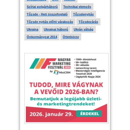
Szíriai polgárháború
Technikai elemzés
Tőzsde - Heti összefoglaló
Tőzsdenyitás
Tőzsde nyitás előtti várakozás
Tőzsdezárás
Ukrajna
Ukrajnai háború
Ukrán válság
Önkormányzat 2014
Ötletbörze