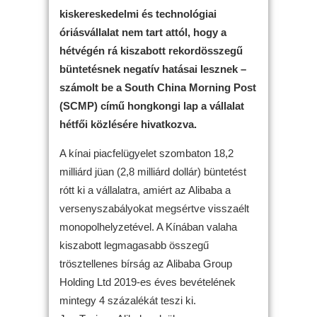
kiskereskedelmi és technológiai
óriásvállalat nem tart attól, hogy a
hétvégén rá kiszabott rekordösszegű
büntetésnek negatív hatásai lesznek –
számolt be a South China Morning Post
(SCMP) című hongkongi lap a vállalat
hétfői közlésére hivatkozva.
A kínai piacfelügyelet szombaton 18,2
milliárd jüan (2,8 milliárd dollár) büntetést
rótt ki a vállalatra, amiért az Alibaba a
versenyszabályokat megsértve visszaélt
monopolhelyzetével. A Kínában valaha
kiszabott legmagasabb összegű
trösztellenes bírság az Alibaba Group
Holding Ltd 2019-es éves bevételének
mintegy 4 százalékát teszi ki.