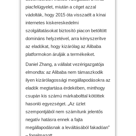
piacfelügyelet, miután a céget azzal
vádolták, hogy 2015 óta visszaélt a kínai
internetes kiskereskedelmi
szolgáltatásokat biztosító piacon betöltött
domináns helyzetével, arra kényszerítve
az eladókat, hogy kizárólag az Alibaba
platformokon árulják a termékeiket.
Daniel Zhang, a vállalat vezérigazgatója
elmondta: az Alibaba nem támaszkodik
ilyen kizárólagossági megállapodásokra az
eladók megtartása érdekében, minthogy
csupán kis számú márkabolttal kötöttek
hasonló egyezséget. „Az üzlet
szempontjából nem számítunk jelentős
negatív hatásra ennek a fajta
megállapodásnak a leváltásából fakadóan”
– fogalmazott.