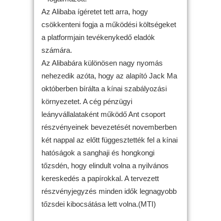
Az Alibaba ígéretet tett arra, hogy
csökkenteni fogja a működési költségeket
a platformjain tevékenykedő eladók
számára.
Az Alibabára különösen nagy nyomás
nehezedik azóta, hogy az alapító Jack Ma
októberben bírálta a kínai szabályozási
környezetet. A cég pénzügyi
leányvállalataként működő Ant csoport
részvényeinek bevezetését novemberben
két nappal az előtt függesztették fel a kínai
hatóságok a sanghaji és hongkongi
tőzsdén, hogy elindult volna a nyilvános
kereskedés a papírokkal. A tervezett
részvényjegyzés minden idők legnagyobb
tőzsdei kibocsátása lett volna.(MTI)