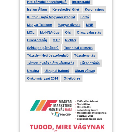
Heti tőzsdei összefoglaló
Internetadó
Iszlám Állam
Kereskedési ötlet
Koronavírus
Külföldi sajtó Magyarországról
Lottó
Magyar Telekom
Magyar tőzsde
MNB
MOL
Mol-INA-ügy
Olaj
Olasz választás
Oroszország
OTP
Richter
Szíriai polgárháború
Technikai elemzés
Tőzsde - Heti összefoglaló
Tőzsdenyitás
Tőzsde nyitás előtti várakozás
Tőzsdezárás
Ukrajna
Ukrajnai háború
Ukrán válság
Önkormányzat 2014
Ötletbörze