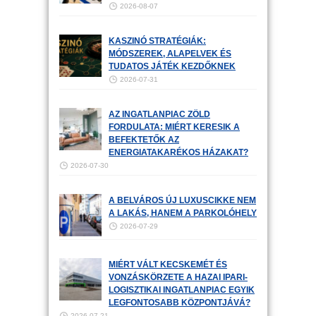
2026-08-07
KASZINÓ STRATÉGIÁK:
MÓDSZEREK, ALAPELVEK ÉS
TUDATOS JÁTÉK KEZDŐKNEK
2026-07-31
AZ INGATLANPIAC ZÖLD
FORDULATA: MIÉRT KERESIK A
BEFEKTETŐK AZ
ENERGIATAKARÉKOS HÁZAKAT?
2026-07-30
A BELVÁROS ÚJ LUXUSCIKKE NEM
A LAKÁS, HANEM A PARKOLÓHELY
2026-07-29
MIÉRT VÁLT KECSKEMÉT ÉS
VONZÁSKÖRZETE A HAZAI IPARI-
LOGISZTIKAI INGATLANPIAC EGYIK
LEGFONTOSABB KÖZPONTJÁVÁ?
2026-07-21