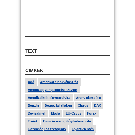
TEXT
CÍMKÉK
Adó
Amerikai elnökválasztás
Amerikai gyorsjelentési szezon
Amerikai költségvetési vita
Arany elemzése
Benzin
Beutazási tilalom
Ciprus
DAX
Devizahitel
Ebola
EU-Csúcs
Forex
Forint
Franciaországi légikatasztrófa
Gazdasági összefoglaló
Gyorsjelentés