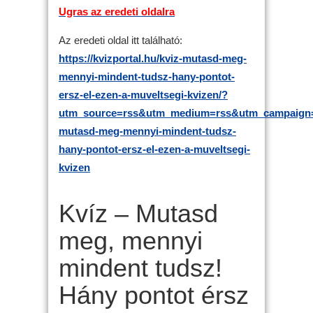
Ugras az eredeti oldalra
Az eredeti oldal itt található:
https://kvizportal.hu/kviz-mutasd-meg-
mennyi-mindent-tudsz-hany-pontot-
ersz-el-ezen-a-muveltsegi-kvizen/?
utm_source=rss&utm_medium=rss&utm_campaign=
mutasd-meg-mennyi-mindent-tudsz-
hany-pontot-ersz-el-ezen-a-muveltsegi-
kvizen
Kvíz – Mutasd
meg, mennyi
mindent tudsz!
Hány pontot érsz