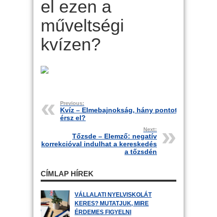
el ezen a
műveltségi
kvízen?
Previous:
Kvíz – Elmebajnokság, hány pontot
érsz el?
Next:
Tőzsde – Elemző: negatív
korrekcióval indulhat a kereskedés
a tőzsdén
CÍMLAP HÍREK
VÁLLALATI NYELVISKOLÁT
KERES? MUTATJUK, MIRE
ÉRDEMES FIGYELNI