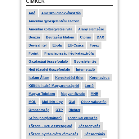
CÍMKÉK
Adó
Amerikai elnökválasztás
Amerikai gyorsjelentési szezon
Amerikai költségvetési vita
Arany elemzése
Benzin
Beutazási tilalom
Ciprus
DAX
Devizahitel
Ebola
EU-Csúcs
Forex
Forint
Franciaországi légikatasztrófa
Gazdasági összefoglaló
Gyorsjelentés
Heti tőzsdei összefoglaló
Internetadó
Iszlám Állam
Kereskedési ötlet
Koronavírus
Külföldi sajtó Magyarországról
Lottó
Magyar Telekom
Magyar tőzsde
MNB
MOL
Mol-INA-ügy
Olaj
Olasz választás
Oroszország
OTP
Richter
Szíriai polgárháború
Technikai elemzés
Tőzsde - Heti összefoglaló
Tőzsdenyitás
Tőzsde nyitás előtti várakozás
Tőzsdezárás