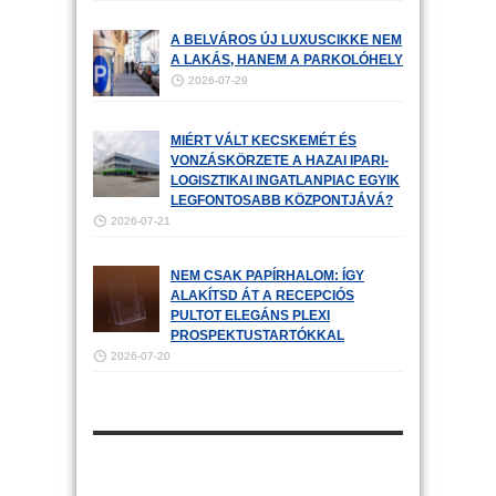
A BELVÁROS ÚJ LUXUSCIKKE NEM
A LAKÁS, HANEM A PARKOLÓHELY
2026-07-29
MIÉRT VÁLT KECSKEMÉT ÉS
VONZÁSKÖRZETE A HAZAI IPARI-
LOGISZTIKAI INGATLANPIAC EGYIK
LEGFONTOSABB KÖZPONTJÁVÁ?
2026-07-21
NEM CSAK PAPÍRHALOM: ÍGY
ALAKÍTSD ÁT A RECEPCIÓS
PULTOT ELEGÁNS PLEXI
PROSPEKTUSTARTÓKKAL
2026-07-20