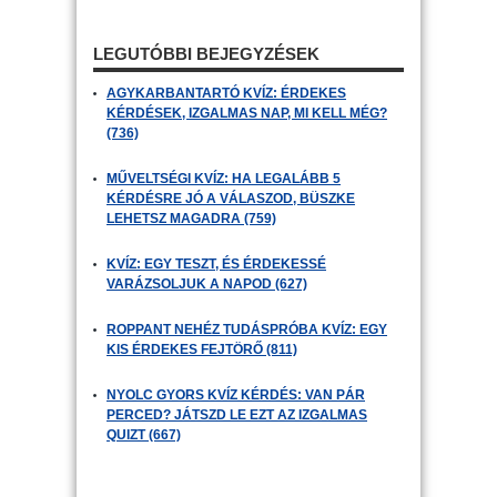
LEGUTÓBBI BEJEGYZÉSEK
AGYKARBANTARTÓ KVÍZ: ÉRDEKES
KÉRDÉSEK, IZGALMAS NAP, MI KELL MÉG?
(736)
MŰVELTSÉGI KVÍZ: HA LEGALÁBB 5
KÉRDÉSRE JÓ A VÁLASZOD, BÜSZKE
LEHETSZ MAGADRA (759)
KVÍZ: EGY TESZT, ÉS ÉRDEKESSÉ
VARÁZSOLJUK A NAPOD (627)
ROPPANT NEHÉZ TUDÁSPRÓBA KVÍZ: EGY
KIS ÉRDEKES FEJTÖRŐ (811)
NYOLC GYORS KVÍZ KÉRDÉS: VAN PÁR
PERCED? JÁTSZD LE EZT AZ IZGALMAS
QUIZT (667)