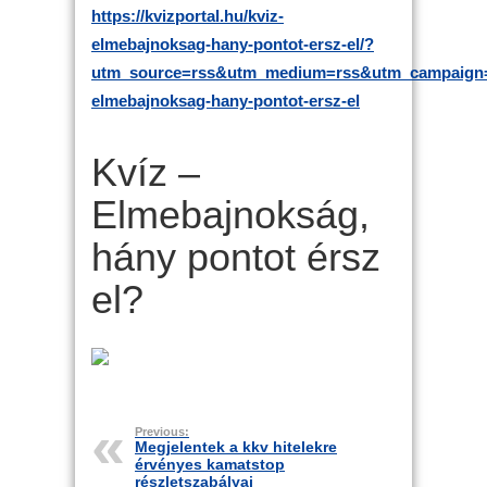
https://kvizportal.hu/kviz-
elmebajnoksag-hany-pontot-ersz-el/?
utm_source=rss&utm_medium=rss&utm_campaign=
elmebajnoksag-hany-pontot-ersz-el
Kvíz –
Elmebajnokság,
hány pontot érsz
el?
Previous:
Megjelentek a kkv hitelekre
érvényes kamatstop
részletszabályai