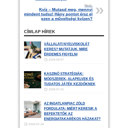
Next:
Kvíz – Mutasd meg, mennyi
mindent tudsz! Hány pontot érsz el
ezen a műveltségi kvízen?
CÍMLAP HÍREK
VÁLLALATI NYELVISKOLÁT
KERES? MUTATJUK, MIRE
ÉRDEMES FIGYELNI
2026-08-07
KASZINÓ STRATÉGIÁK:
MÓDSZEREK, ALAPELVEK ÉS
TUDATOS JÁTÉK KEZDŐKNEK
2026-07-31
AZ INGATLANPIAC ZÖLD
FORDULATA: MIÉRT KERESIK A
BEFEKTETŐK AZ
ENERGIATAKARÉKOS HÁZAKAT?
2026-07-30