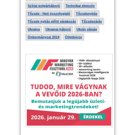
Szíriai polgárháború
Technikai elemzés
Tőzsde - Heti összefoglaló
Tőzsdenyitás
Tőzsde nyitás előtti várakozás
Tőzsdezárás
Ukrajna
Ukrajnai háború
Ukrán válság
Önkormányzat 2014
Ötletbörze