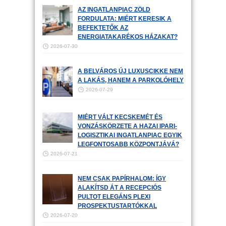
AZ INGATLANPIAC ZÖLD
FORDULATA: MIÉRT KERESIK A
BEFEKTETŐK AZ
ENERGIATAKARÉKOS HÁZAKAT?
2026-07-30
A BELVÁROS ÚJ LUXUSCIKKE NEM
A LAKÁS, HANEM A PARKOLÓHELY
2026-07-29
MIÉRT VÁLT KECSKEMÉT ÉS
VONZÁSKÖRZETE A HAZAI IPARI-
LOGISZTIKAI INGATLANPIAC EGYIK
LEGFONTOSABB KÖZPONTJÁVÁ?
2026-07-21
NEM CSAK PAPÍRHALOM: ÍGY
ALAKÍTSD ÁT A RECEPCIÓS
PULTOT ELEGÁNS PLEXI
PROSPEKTUSTARTÓKKAL
2026-07-20