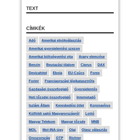
TEXT
CÍMKÉK
Adó
Amerikai elnökválasztás
Amerikai gyorsjelentési szezon
Amerikai költségvetési vita
Arany elemzése
Benzin
Beutazási tilalom
Ciprus
DAX
Devizahitel
Ebola
EU-Csúcs
Forex
Forint
Franciaországi légikatasztrófa
Gazdasági összefoglaló
Gyorsjelentés
Heti tőzsdei összefoglaló
Internetadó
Iszlám Állam
Kereskedési ötlet
Koronavírus
Külföldi sajtó Magyarországról
Lottó
Magyar Telekom
Magyar tőzsde
MNB
MOL
Mol-INA-ügy
Olaj
Olasz választás
Oroszország
OTP
Richter