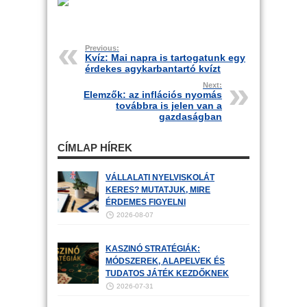
Previous:
Kvíz: Mai napra is tartogatunk egy
érdekes agykarbantartó kvízt
Next:
Elemzők: az inflációs nyomás
továbbra is jelen van a
gazdaságban
CÍMLAP HÍREK
VÁLLALATI NYELVISKOLÁT
KERES? MUTATJUK, MIRE
ÉRDEMES FIGYELNI
2026-08-07
KASZINÓ STRATÉGIÁK:
MÓDSZEREK, ALAPELVEK ÉS
TUDATOS JÁTÉK KEZDŐKNEK
2026-07-31