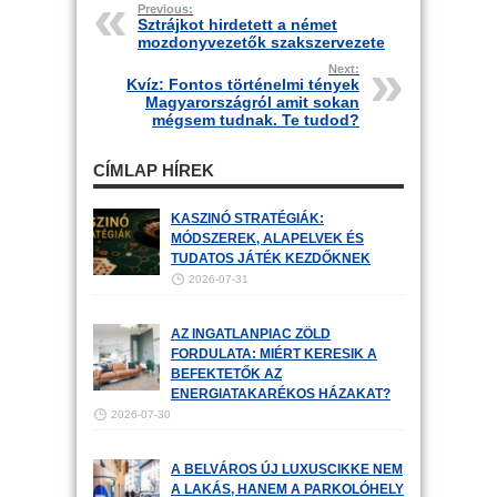
Previous:
Sztrájkot hirdetett a német
mozdonyvezetők szakszervezete
Next:
Kvíz: Fontos történelmi tények
Magyarországról amit sokan
mégsem tudnak. Te tudod?
CÍMLAP HÍREK
KASZINÓ STRATÉGIÁK:
MÓDSZEREK, ALAPELVEK ÉS
TUDATOS JÁTÉK KEZDŐKNEK
2026-07-31
AZ INGATLANPIAC ZÖLD
FORDULATA: MIÉRT KERESIK A
BEFEKTETŐK AZ
ENERGIATAKARÉKOS HÁZAKAT?
2026-07-30
A BELVÁROS ÚJ LUXUSCIKKE NEM
A LAKÁS, HANEM A PARKOLÓHELY