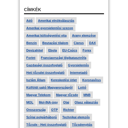
CÍMKÉK
Adó
Amerikai elnökválasztás
Amerikai gyorsjelentési szezon
Amerikai költségvetési vita
Arany elemzése
Benzin
Beutazási tilalom
Ciprus
DAX
Devizahitel
Ebola
EU-Csúcs
Forex
Forint
Franciaországi légikatasztrófa
Gazdasági összefoglaló
Gyorsjelentés
Heti tőzsdei összefoglaló
Internetadó
Iszlám Állam
Kereskedési ötlet
Koronavírus
Külföldi sajtó Magyarországról
Lottó
Magyar Telekom
Magyar tőzsde
MNB
MOL
Mol-INA-ügy
Olaj
Olasz választás
Oroszország
OTP
Richter
Szíriai polgárháború
Technikai elemzés
Tőzsde - Heti összefoglaló
Tőzsdenyitás