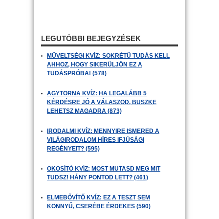
LEGUTÓBBI BEJEGYZÉSEK
MŰVELTSÉGI KVÍZ: SOKRÉTŰ TUDÁS KELL
AHHOZ, HOGY SIKERÜLJÖN EZ A
TUDÁSPRÓBA! (578)
AGYTORNA KVÍZ: HA LEGALÁBB 5
KÉRDÉSRE JÓ A VÁLASZOD, BÜSZKE
LEHETSZ MAGADRA (873)
IRODALMI KVÍZ: MENNYIRE ISMERED A
VILÁGIRODALOM HÍRES IFJÚSÁGI
REGÉNYEIT? (595)
OKOSÍTÓ KVÍZ: MOST MUTASD MEG MIT
TUDSZ! HÁNY PONTOD LETT? (461)
ELMEBŐVÍTŐ KVÍZ: EZ A TESZT SEM
KÖNNYŰ, CSERÉBE ÉRDEKES (590)