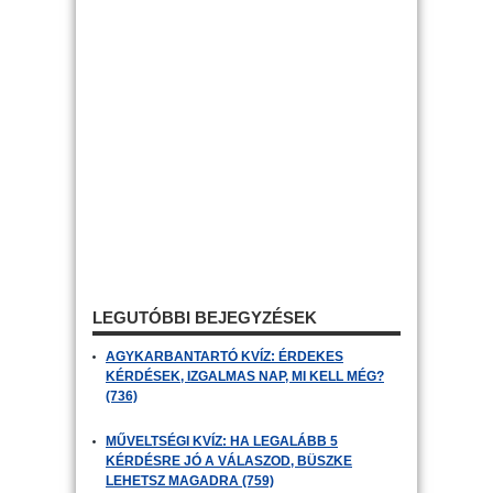
LEGUTÓBBI BEJEGYZÉSEK
AGYKARBANTARTÓ KVÍZ: ÉRDEKES
KÉRDÉSEK, IZGALMAS NAP, MI KELL MÉG?
(736)
MŰVELTSÉGI KVÍZ: HA LEGALÁBB 5
KÉRDÉSRE JÓ A VÁLASZOD, BÜSZKE
LEHETSZ MAGADRA (759)