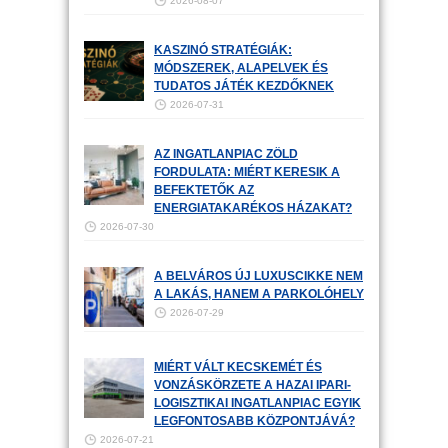
2026-08-07
KASZINÓ STRATÉGIÁK:
MÓDSZEREK, ALAPELVEK ÉS
TUDATOS JÁTÉK KEZDŐKNEK
2026-07-31
AZ INGATLANPIAC ZÖLD
FORDULATA: MIÉRT KERESIK A
BEFEKTETŐK AZ
ENERGIATAKARÉKOS HÁZAKAT?
2026-07-30
A BELVÁROS ÚJ LUXUSCIKKE NEM
A LAKÁS, HANEM A PARKOLÓHELY
2026-07-29
MIÉRT VÁLT KECSKEMÉT ÉS
VONZÁSKÖRZETE A HAZAI IPARI-
LOGISZTIKAI INGATLANPIAC EGYIK
LEGFONTOSABB KÖZPONTJÁVÁ?
2026-07-21