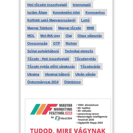
Heti tőzsdei összefoglaló
Internetadó
Iszlám Állam
Kereskedési ötlet
Koronavírus
Külföldi sajtó Magyarországról
Lottó
Magyar Telekom
Magyar tőzsde
MNB
MOL
Mol-INA-ügy
Olaj
Olasz választás
Oroszország
OTP
Richter
Szíriai polgárháború
Technikai elemzés
Tőzsde - Heti összefoglaló
Tőzsdenyitás
Tőzsde nyitás előtti várakozás
Tőzsdezárás
Ukrajna
Ukrajnai háború
Ukrán válság
Önkormányzat 2014
Ötletbörze