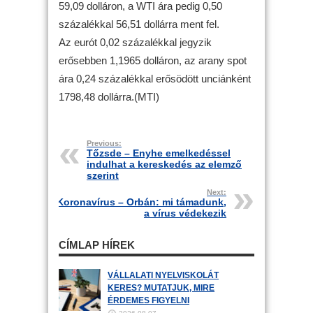
59,09 dolláron, a WTI ára pedig 0,50
százalékkal 56,51 dollárra ment fel.
Az eurót 0,02 százalékkal jegyzik
erősebben 1,1965 dolláron, az arany spot
ára 0,24 százalékkal erősödött unciánként
1798,48 dollárra.(MTI)
Previous:
Tőzsde – Enyhe emelkedéssel
indulhat a kereskedés az elemző
szerint
Next:
Koronavírus – Orbán: mi támadunk,
a vírus védekezik
CÍMLAP HÍREK
VÁLLALATI NYELVISKOLÁT
KERES? MUTATJUK, MIRE
ÉRDEMES FIGYELNI