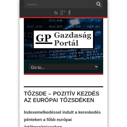
TŐZSDE – POZITÍV KEZDÉS
AZ EURÓPAI TŐZSDÉKEN
Indexemelkedéssel indult a kereskedés
pénteken a főbb európai
értékpapírpiacokon.