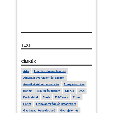
TEXT
CÍMKÉK
Adó
Amerikai elnökválasztás
Amerikai gyorsjelentési szezon
Amerikai költségvetési vita
Arany elemzése
Benzin
Beutazási tilalom
Ciprus
DAX
Devizahitel
Ebola
EU-Csúcs
Forex
Forint
Franciaországi légikatasztrófa
Gazdasági összefoglaló
Gyorsjelentés