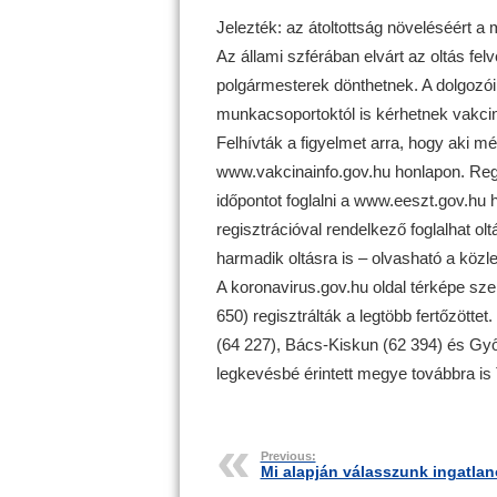
Jelezték: az átoltottság növeléséért a m
Az állami szférában elvárt az oltás fe
polgármesterek dönthetnek. A dolgozóikn
munkacsoportoktól is kérhetnek vakcin
Felhívták a figyelmet arra, hogy aki mé
www.vakcinainfo.gov.hu honlapon. Regis
időpontot foglalni a www.eeszt.gov.hu
regisztrációval rendelkező foglalhat ol
harmadik oltásra is – olvasható a köz
A koronavirus.gov.hu oldal térképe sz
650) regisztrálták a legtöbb fertőzötte
(64 227), Bács-Kiskun (62 394) és Gy
legkevésbé érintett megye továbbra is 
Previous:
Mi alapján válasszunk ingatla