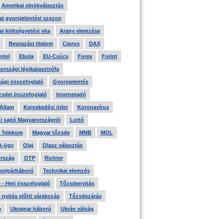
Amerikai elnökválasztás
i gyorsjelentési szezon
i költségvetési vita
Arany elemzése
Beutazási tilalom
Ciprus
DAX
itel
Ebola
EU-Csúcs
Forex
Forint
országi légikatasztrófa
ági összefoglaló
Gyorsjelentés
zsdei összefoglaló
Internetadó
 Állam
Kereskedési ötlet
Koronavírus
i sajtó Magyarországról
Lottó
 Telekom
Magyar tőzsde
MNB
MOL
A-ügy
Olaj
Olasz választás
rszág
OTP
Richter
 polgárháború
Technikai elemzés
- Heti összefoglaló
Tőzsdenyitás
nyitás előtti várakozás
Tőzsdezárás
a
Ukrajnai háború
Ukrán válság