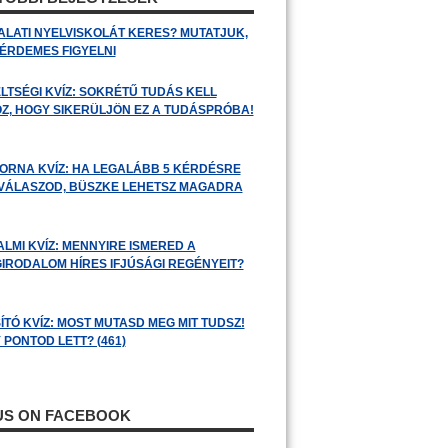
ALATI NYELVISKOLÁT KERES? MUTATJUK,
 ÉRDEMES FIGYELNI
LTSÉGI KVÍZ: SOKRÉTŰ TUDÁS KELL
Z, HOGY SIKERÜLJÖN EZ A TUDÁSPRÓBA!
ORNA KVÍZ: HA LEGALÁBB 5 KÉRDÉSRE
 VÁLASZOD, BÜSZKE LEHETSZ MAGADRA
ALMI KVÍZ: MENNYIRE ISMERED A
GIRODALOM HÍRES IFJÚSÁGI REGÉNYEIT?
ÍTÓ KVÍZ: MOST MUTASD MEG MIT TUDSZ!
 PONTOD LETT? (461)
 US ON FACEBOOK