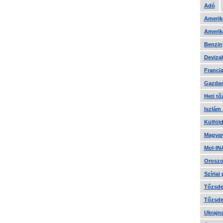
Adó
Amerika
Amerika
Benzin
Devizah
Francia
Gazdas
Heti tő
Iszlám
Külföld
Magyar
Mol-IN
Oroszo
Szíriai
Tőzsde 
Tőzsde 
Ukrajn