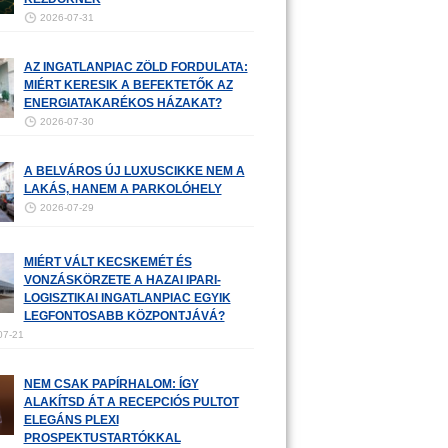
2026-07-31
AZ INGATLANPIAC ZÖLD FORDULATA:
MIÉRT KERESIK A BEFEKTETŐK AZ
ENERGIATAKARÉKOS HÁZAKAT?
2026-07-30
A BELVÁROS ÚJ LUXUSCIKKE NEM A
LAKÁS, HANEM A PARKOLÓHELY
2026-07-29
MIÉRT VÁLT KECSKEMÉT ÉS
VONZÁSKÖRZETE A HAZAI IPARI-
LOGISZTIKAI INGATLANPIAC EGYIK
LEGFONTOSABB KÖZPONTJÁVÁ?
07-21
NEM CSAK PAPÍRHALOM: ÍGY
ALAKÍTSD ÁT A RECEPCIÓS PULTOT
ELEGÁNS PLEXI
PROSPEKTUSTARTÓKKAL