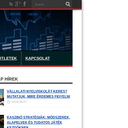
ÖTLETEK
KAPCSOLAT
P HÍREK
VÁLLALATI NYELVISKOLÁT KERES?
MUTATJUK, MIRE ÉRDEMES FIGYELNI
2026-08-07
KASZINÓ STRATÉGIÁK: MÓDSZEREK,
ALAPELVEK ÉS TUDATOS JÁTÉK
KEZDŐKNEK