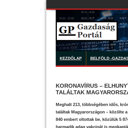
KEZDŐLAP
BELFÖLD -GAZDA
KORONAVÍRUS – ELHUNYT
TALÁLTAK MAGYARORS
Meghalt 213, többségében idős, krón
találtak Magyarországon – közölte a
840 embert oltottak be, közülük 5 87
harmadik adag vakcinát is megkaptá