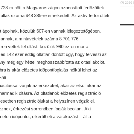
2026-
8 728-ra nőtt a Magyarországon azonosított fertőzöttek
ltak száma 948 385-re emelkedett. Az aktív fertőzöttek
 ápolnak, közülük 607-en vannak lélegeztetőgépen.
vannak, a mintavételek száma 8 701 776.
zren vettek fel oltást, közülük 990 ezren már a
s 142 ezer eddig oltatlan döntött úgy, hogy felveszi az
rmány még egy héttel meghosszabbította az oltási akciót,
a is akár előzetes időpontfoglalás nélkül lehet az
ött.
acitással várják az érkezőket, akár az első, akár az
rmadik oltásra. Az oltatlanok előzetes regisztráció
 esetben regisztrációjukat a helyszínen végzik el.
eznek, érkezési sorrendben fogják beoltani. Aki
rneten időpontot, elkerülheti a várakozást – áll a