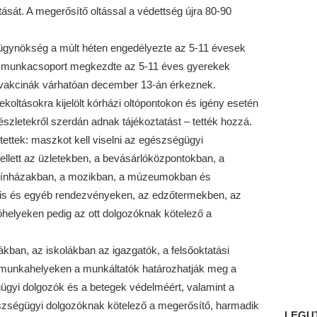
sát. A megerősítő oltással a védettség újra 80-90
ügynökség a múlt héten engedélyezte az 5-11 évesek
tási munkacsoport megkezdte az 5-11 éves gyerekek
 vakcinák várhatóan december 13-án érkeznek.
ekoltásokra kijelölt kórházi oltópontokon és igény esetén
szletekről szerdán adnak tájékoztatást – tették hozzá.
ettek: maszkot kell viselni az egészségügyi
lett az üzletekben, a bevásárlóközpontokban, a
 színházakban, a mozikban, a múzeumokban és
ális és egyéb rendezvényeken, az edzőtermekben, az
helyeken pedig az ott dolgozóknak kötelező a
kban, az iskolákban az igazgatók, a felsőoktatási
 munkahelyeken a munkáltatók határozhatják meg a
ügyi dolgozók és a betegek védelméért, valamint a
észségügyi dolgozóknak kötelező a megerősítő, harmadik
LEGU