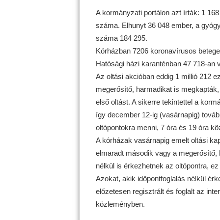
A kormányzati portálon azt írták: 1 16
száma. Elhunyt 36 048 ember, a gyógyu
száma 184 295.
Kórházban 7206 koronavírusos beteget
Hatósági házi karanténban 47 718-an 
Az oltási akcióban eddig 1 millió 212 e
megerősítő, harmadikat is megkapták, é
első oltást. A sikerre tekintettel a ko
így december 12-ig (vasárnapig) továbbr
oltópontokra menni, 7 óra és 19 óra köz
A kórházak vasárnapig emelt oltási kap
elmaradt második vagy a megerősítő, ha
nélkül is érkezhetnek az oltópontra, ez
Azokat, akik időpontfoglalás nélkül érk
előzetesen regisztrált és foglalt az inte
közleményben.