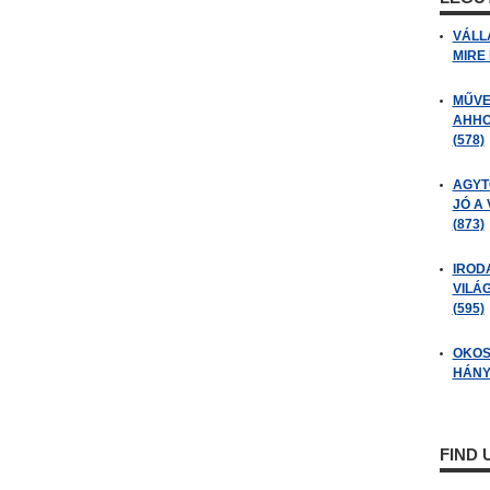
VÁLL
MIRE
MŰVE
AHHO
(578)
AGYT
JÓ A
(873)
IROD
VILÁ
(595)
OKOS
HÁNY
FIND