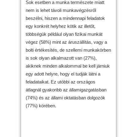
Sok esetben a munka természete miatt
nem is lehet távoli munkavégzésről
beszélni, hiszen a mindennapi feladatok
egy konkrét helyhez kötik az illetőt,
többségük például olyan fizikai munkát
végez (58%) mint az áruszállítás, vagy a
bolti értékesítés, de szellemi munkakörben
is sok olyan alkalmazott van (27%),
akiknek minden alkalommal be kell járniuk
egy adott helyre, hogy el tudják látni a
feladataikat. Ez utóbbi az országos
átlagnál gyakoribb az államigazgatásban
(74%) és az állami oktatásban dolgozók
(77%) körében.