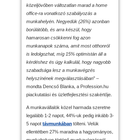
közeljövőben változatlan marad a home
office-ra vonatkozó szabályozás a
munkahelyén. Negyedük (26%) azonban
borúlátóbb, és arra készül, hogy
hamarosan csökkenni fog azon
munkanapok száma, amit most otthonról
is ledolgozhat, míg 15% optimistán áll a
kérdéshez és úgy kalkulál, hogy nagyobb
szabadsága lesz a munkavégzés
helyszínének megválasztásában
” –
mondta Dencső Blanka, a Profession.hu
piackutatási és üzletfejlesztési szakértője.
A munkavállalók közel harmada szeretne
legalább 1-2 napot, 44%-uk pedig inkább 3-
5 napot
távmunkában
tölteni. Velük
ellentétben 27% maradna a hagyományos,
munkahelyen történő munkavégzésnél