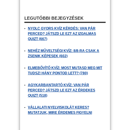
LEGUTÓBBI BEJEGYZÉSEK
NYOLC GYORS KVÍZ KÉRDÉS: VAN PÁR
PERCED? JÁTSZD LE EZT AZ IZGALMAS
QUIZT (667)
NEHÉZ MŰVELTSÉGI KVÍZ: 8/8-RA CSAK A
ZSENIK KÉPESEK (602)
ELMEBŐVÍTŐ KVÍZ: MOST MUTASD MEG MIT
TUDSZ! HÁNY PONTOD LETT? (780)
AGYKARBANTARTÓ KVÍZ: VAN PÁR
PERCED? JÁTSZD LE EZT AZ ÉRDEKES
QUIZT (518)
VÁLLALATI NYELVISKOLÁT KERES?
MUTATJUK, MIRE ÉRDEMES FIGYELNI