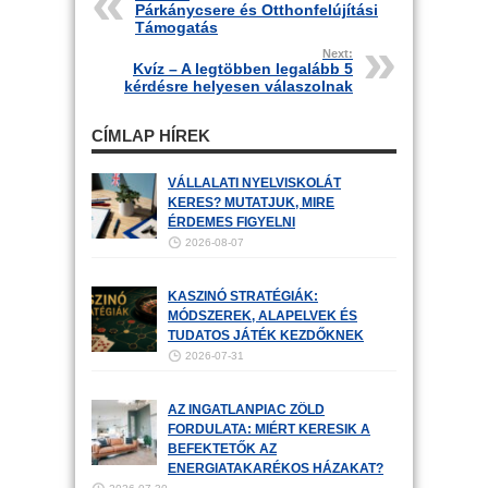
Párkánycsere és Otthonfelújítási
Támogatás
Next:
Kvíz – A legtöbben legalább 5
kérdésre helyesen válaszolnak
CÍMLAP HÍREK
VÁLLALATI NYELVISKOLÁT
KERES? MUTATJUK, MIRE
ÉRDEMES FIGYELNI
2026-08-07
KASZINÓ STRATÉGIÁK:
MÓDSZEREK, ALAPELVEK ÉS
TUDATOS JÁTÉK KEZDŐKNEK
2026-07-31
AZ INGATLANPIAC ZÖLD
FORDULATA: MIÉRT KERESIK A
BEFEKTETŐK AZ
ENERGIATAKARÉKOS HÁZAKAT?