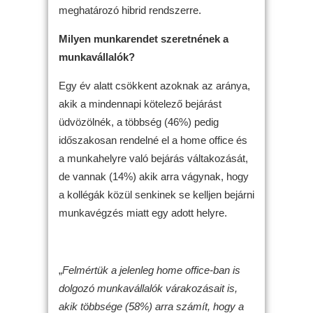
meghatározó hibrid rendszerre.
Milyen munkarendet szeretnének a
munkavállalók?
Egy év alatt csökkent azoknak az aránya,
akik a mindennapi kötelező bejárást
üdvözölnék, a többség (46%) pedig
időszakosan rendelné el a home office és
a munkahelyre való bejárás váltakozását,
de vannak (14%) akik arra vágynak, hogy
a kollégák közül senkinek se kelljen bejárni
munkavégzés miatt egy adott helyre.
„
Felmértük a jelenleg home office-ban is
dolgozó munkavállalók várakozásait is,
akik többsége (58%) arra számít, hogy a