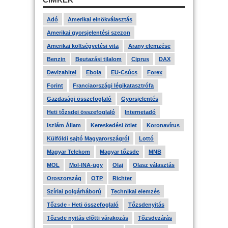
Adó
Amerikai elnökválasztás
Amerikai gyorsjelentési szezon
Amerikai költségvetési vita
Arany elemzése
Benzin
Beutazási tilalom
Ciprus
DAX
Devizahitel
Ebola
EU-Csúcs
Forex
Forint
Franciaországi légikatasztrófa
Gazdasági összefoglaló
Gyorsjelentés
Heti tőzsdei összefoglaló
Internetadó
Iszlám Állam
Kereskedési ötlet
Koronavírus
Külföldi sajtó Magyarországról
Lottó
Magyar Telekom
Magyar tőzsde
MNB
MOL
Mol-INA-ügy
Olaj
Olasz választás
Oroszország
OTP
Richter
Szíriai polgárháború
Technikai elemzés
Tőzsde - Heti összefoglaló
Tőzsdenyitás
Tőzsde nyitás előtti várakozás
Tőzsdezárás