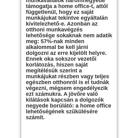
munkavállalók háromnegyede
támogatja a home office-t, attól
függetlenül, hogy ez saját
munkájukat tekintve egyáltalán
kivitelezhető-e. Azonban az
otthoni munkavégzés
lehetősége sokaknak nem adatik
meg: 57%-nak minden
alkalommal be kell járni
dolgozni az erre kijelölt helyre.
Ennek oka sokszor vezetői
korlátozás, hiszen saját
megítélésük szerint a
munkájukat részben vagy teljes
egészben otthonról is el tudnák
végezni, mégsem engedélyezik
ezt számukra. A jövőre való
kilátások kapcsán a dolgozók
negyede borúlátó: a home office
lehetőségének szűkülésére
számít.