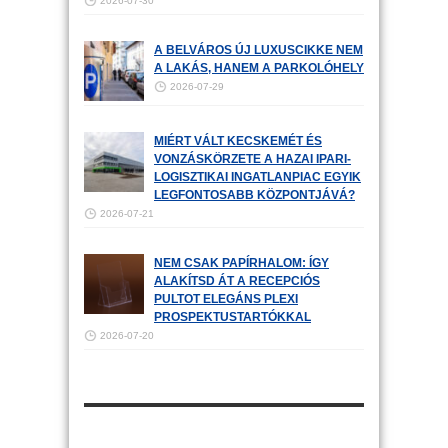
2026-07-30
A BELVÁROS ÚJ LUXUSCIKKE NEM
A LAKÁS, HANEM A PARKOLÓHELY
2026-07-29
MIÉRT VÁLT KECSKEMÉT ÉS
VONZÁSKÖRZETE A HAZAI IPARI-
LOGISZTIKAI INGATLANPIAC EGYIK
LEGFONTOSABB KÖZPONTJÁVÁ?
2026-07-21
NEM CSAK PAPÍRHALOM: ÍGY
ALAKÍTSD ÁT A RECEPCIÓS
PULTOT ELEGÁNS PLEXI
PROSPEKTUSTARTÓKKAL
2026-07-20