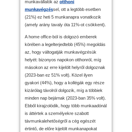
munkavállalók az
otthoni
munkavégzés
sel, ott a legtöbb esetben
(21%) ez heti 5 munkanapra vonatkozik
(amely arány tavaly óta 11%-ot csökkent).
A home office-ból is dolgozó emberek
körében a legelterjedtebb (45%) megoldás
az, hogy váltogatják munkavégzésük
helyét: bizonyos napokon otthonról, míg
másokon az erre kijelölt helyről dolgoznak
(2023-ban ez 51% volt). Közel ilyen
gyakori (44%), hogy a kollégák egy része
kizárólag távolról dolgozik, míg a többiek
minden nap bejárnak (2023-ban 35% volt).
Ebből kirajzolódik, hogy több munkaadónál
is áttértek a személyekre szabott
távmunkalehetőségről a cég egészét
értintő, de előre kijelölt munkanapokat