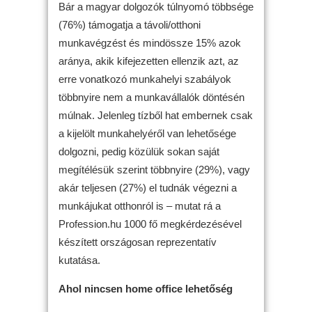
Bár a magyar dolgozók túlnyomó többsége
(76%) támogatja a távoli/otthoni
munkavégzést és mindössze 15% azok
aránya, akik kifejezetten ellenzik azt, az
erre vonatkozó munkahelyi szabályok
többnyire nem a munkavállalók döntésén
múlnak. Jelenleg tízből hat embernek csak
a kijelölt munkahelyéről van lehetősége
dolgozni, pedig közülük sokan saját
megítélésük szerint többnyire (29%), vagy
akár teljesen (27%) el tudnák végezni a
munkájukat otthonról is – mutat rá a
Profession.hu 1000 fő megkérdezésével
készített országosan reprezentatív
kutatása.
Ahol nincsen home office lehetőség