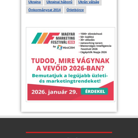
Ukrajna
Ukrajnai háború
Ukrán válság
Önkormányzat 2014
Ötletbörze